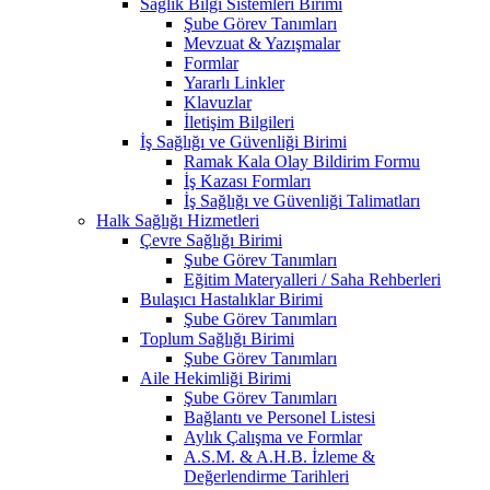
Sağlık Bilgi Sistemleri Birimi
Şube Görev Tanımları
Mevzuat & Yazışmalar
Formlar
Yararlı Linkler
Klavuzlar
İletişim Bilgileri
İş Sağlığı ve Güvenliği Birimi
Ramak Kala Olay Bildirim Formu
İş Kazası Formları
İş Sağlığı ve Güvenliği Talimatları
Halk Sağlığı Hizmetleri
Çevre Sağlığı Birimi
Şube Görev Tanımları
Eğitim Materyalleri / Saha Rehberleri
Bulaşıcı Hastalıklar Birimi
Şube Görev Tanımları
Toplum Sağlığı Birimi
Şube Görev Tanımları
Aile Hekimliği Birimi
Şube Görev Tanımları
Bağlantı ve Personel Listesi
Aylık Çalışma ve Formlar
A.S.M. & A.H.B. İzleme &
Değerlendirme Tarihleri