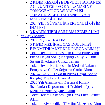
2 KISIM REŞADİYE DEVLET HASTANESİ
ACİL ÜNİTESİ PVC KAPLAMASI VE
TOMOGRAFİ ODASI YAPIM İŞİ
TOKAT DEVLET HASTANESİ YAPI
MALZEMESİ ALIMI
2024 YILI GÜVENLİK PERSONELİ GİYİM
İHALESİ
3 KALEM TIBBİ SARF MALZEME ALIMI
Yaklaşık Maliyet
2027 DİŞ SARF ALIMI
5 KISIM MEDİKAL GAZ DOLUM İŞİ
BİYOMEDİKAL YEDEK PARÇA ALIM İŞİ
Tokat Devlet Hastanesi İçin Klima Filtre Alımı
Puana Dayalı Sonuç Karşılığı 24 Aylık Kuru
Sistem Biyokimya Cihazı Temini
Tokat Devlet Hastanesi İçin Medikal Vakum
Pompası ve Chiller Soğutma Grubu Alımı
2026-2028 Yılı Tokat İli Puana Dayalı Sonuç
Karşılığı Dış Lab.Hizmet Alımı
2026 Yılı Alınamayan Kurumsal Kimlik
Standartları Kapsamında 4-D Sürekli İşçi ve
Memur Hizmet KIyafeti Alımı
Tokat Devlet Hastanesi İçin Hepa Filtre Kutusu
Alımı
Tokat İli Biyomedikal Tüketim Malzemesi Alımı