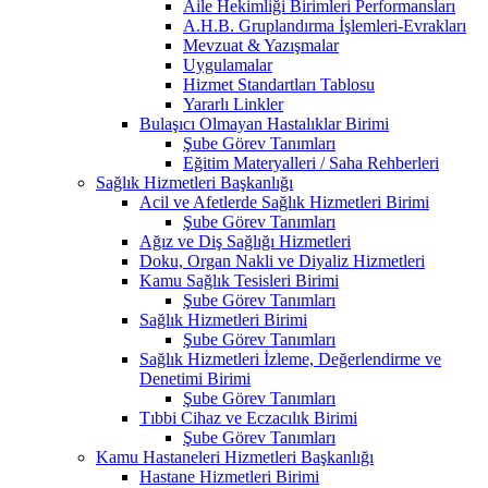
Aile Hekimliği Birimleri Performansları
A.H.B. Gruplandırma İşlemleri-Evrakları
Mevzuat & Yazışmalar
Uygulamalar
Hizmet Standartları Tablosu
Yararlı Linkler
Bulaşıcı Olmayan Hastalıklar Birimi
Şube Görev Tanımları
Eğitim Materyalleri / Saha Rehberleri
Sağlık Hizmetleri Başkanlığı
Acil ve Afetlerde Sağlık Hizmetleri Birimi
Şube Görev Tanımları
Ağız ve Diş Sağlığı Hizmetleri
Doku, Organ Nakli ve Diyaliz Hizmetleri
Kamu Sağlık Tesisleri Birimi
Şube Görev Tanımları
Sağlık Hizmetleri Birimi
Şube Görev Tanımları
Sağlık Hizmetleri İzleme, Değerlendirme ve
Denetimi Birimi
Şube Görev Tanımları
Tıbbi Cihaz ve Eczacılık Birimi
Şube Görev Tanımları
Kamu Hastaneleri Hizmetleri Başkanlığı
Hastane Hizmetleri Birimi