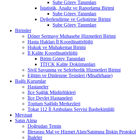
Şube Görev Tanımları
İstatistik, Analiz ve Raporlama Birimi
Şube Görev Tanımları
Değerlendirme ve Geliştirme Birimi
Şube Görev Tanımları
Birimler
Döner Sermaye Muhasebe Hizmetleri Birimi
Hasta Hakları İl Koordinatörlüğü
Hukuk ve Muhakemat Birimi
İl Kalite Koordinatörlüğü
Birim Görev Tanımları
TİTCK Kalite Dokümanları
Sivil Savunma ve Seferberlik Hizmetleri Birimi
Eğitim ve Dinlenme Tesisleri (Misafirhane)
Bağlı Kurumlar
Hastaneler
İlçe Sağlık Müdürlükleri
İlçe Devlet Hastaneleri
Toplum Sağlığı Merkezleri
Tokat 112 İl Ambulans Servisi Başhekimliği
Mevzuat
Satın Alma
Doğrudan Temin
İllerarası Mal ve Hizmet Alım/Satımına İlişkin Protokol
İhaleler