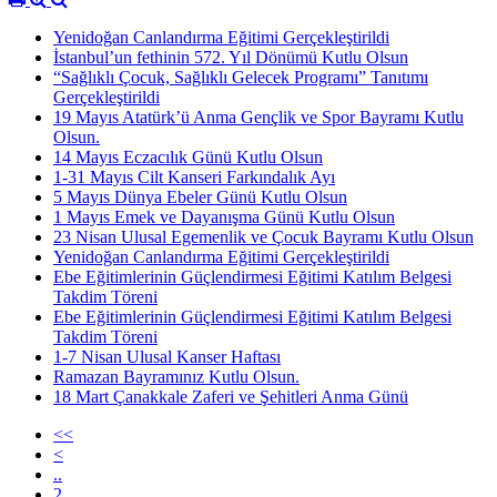
Yenidoğan Canlandırma Eğitimi Gerçekleştirildi
İstanbul’un fethinin 572. Yıl Dönümü Kutlu Olsun
“Sağlıklı Çocuk, Sağlıklı Gelecek Programı” Tanıtımı
Gerçekleştirildi
19 Mayıs Atatürk’ü Anma Gençlik ve Spor Bayramı Kutlu
Olsun.
14 Mayıs Eczacılık Günü Kutlu Olsun
1-31 Mayıs Cilt Kanseri Farkındalık Ayı
5 Mayıs Dünya Ebeler Günü Kutlu Olsun
1 Mayıs Emek ve Dayanışma Günü Kutlu Olsun
23 Nisan Ulusal Egemenlik ve Çocuk Bayramı Kutlu Olsun
Yenidoğan Canlandırma Eğitimi Gerçekleştirildi
Ebe Eğitimlerinin Güçlendirmesi Eğitimi Katılım Belgesi
Takdim Töreni
Ebe Eğitimlerinin Güçlendirmesi Eğitimi Katılım Belgesi
Takdim Töreni
1-7 Nisan Ulusal Kanser Haftası
Ramazan Bayramınız Kutlu Olsun.
18 Mart Çanakkale Zaferi ve Şehitleri Anma Günü
<<
<
..
2