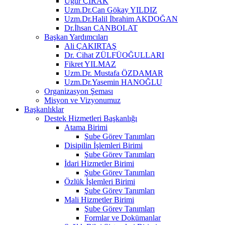
Uğur ÇIRAK
Uzm.Dr.Can Gökay YILDIZ
Uzm.Dr.Halil İbrahim AKDOĞAN
Dr.İhsan CANBOLAT
Başkan Yardımcıları
Ali ÇAKIRTAŞ
Dr. Cihat ZÜLFÜOĞULLARI
Fikret YILMAZ
Uzm.Dr. Mustafa ÖZDAMAR
Uzm.Dr.Yasemin HANOĞLU
Organizasyon Şeması
Misyon ve Vizyonumuz
Başkanlıklar
Destek Hizmetleri Başkanlığı
Atama Birimi
Şube Görev Tanımları
Disipilin İşlemleri Birimi
Şube Görev Tanımları
İdari Hizmetler Birimi
Şube Görev Tanımları
Özlük İşlemleri Birimi
Şube Görev Tanımları
Mali Hizmetler Birimi
Şube Görev Tanımları
Formlar ve Dokümanlar