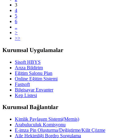
3
4
5
6
..
>
>>
Kurumsal Uygulamalar
Sisoft HBYS
Arıza Bildirim
Eğitim Salonu Plan
Online Eğitim Sistemi
Fastsoft
Bilgisayar Envanter
Kep Listesi
Kurumsal Bağlantılar
Kimlik Paylaşım Sistemi(Mernis)
Arabuluculuk Komisyonu
E-imza Pin Oluşturma/Değiştirme/Kilit Çözme
Aile Hekimliği Bordro Sorgulama