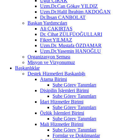
Uğur ÇIRAK
Uzm.Dr.Can Gökay YILDIZ
Uzm.Dr.Halil İbrahim AKDOĞAN
Dr.İhsan CANBOLAT
Başkan Yardımcıları
Ali ÇAKIRTAŞ
Dr. Cihat ZÜLFÜOĞULLARI
Fikret YILMAZ
Uzm.Dr. Mustafa ÖZDAMAR
Uzm.Dr.Yasemin HANOĞLU
Organizasyon Şeması
Misyon ve Vizyonumuz
Başkanlıklar
Destek Hizmetleri Başkanlığı
Atama Birimi
Şube Görev Tanımları
Disipilin İşlemleri Birimi
Şube Görev Tanımları
İdari Hizmetler Birimi
Şube Görev Tanımları
Özlük İşlemleri Birimi
Şube Görev Tanımları
Mali Hizmetler Birimi
Şube Görev Tanımları
Formlar ve Dokümanlar