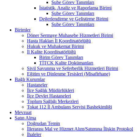
Şube Görev Tanımları
İstatistik, Analiz ve Raporlama Birimi
Şube Görev Tanımları
Değerlendirme ve Geliştirme Birimi
Şube Görev Tanımları
Birimler
Döner Sermaye Muhasebe Hizmetleri Birimi
Hasta Hakları İl Koordinatörlüğü
Hukuk ve Muhakemat Birimi
İl Kalite Koordinatörlüğü
Birim Görev Tanımları
TİTCK Kalite Dokümanları
Sivil Savunma ve Seferberlik Hizmetleri Birimi
Eğitim ve Dinlenme Tesisleri (Misafirhane)
Bağlı Kurumlar
Hastaneler
İlçe Sağlık Müdürlükleri
İlçe Devlet Hastaneleri
Toplum Sağlığı Merkezleri
Tokat 112 İl Ambulans Servisi Başhekimliği
Mevzuat
Satın Alma
Doğrudan Temin
İllerarası Mal ve Hizmet Alım/Satımına İlişkin Protokol
İhaleler