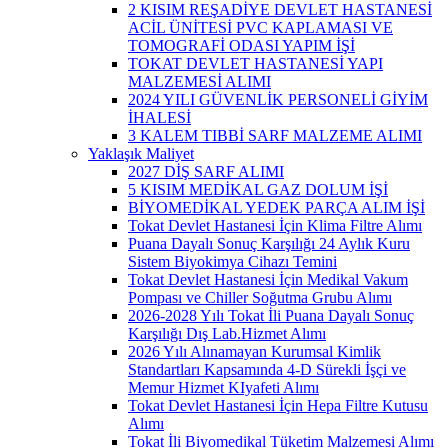
2 KISIM REŞADİYE DEVLET HASTANESİ
ACİL ÜNİTESİ PVC KAPLAMASI VE
TOMOGRAFİ ODASI YAPIM İŞİ
TOKAT DEVLET HASTANESİ YAPI
MALZEMESİ ALIMI
2024 YILI GÜVENLİK PERSONELİ GİYİM
İHALESİ
3 KALEM TIBBİ SARF MALZEME ALIMI
Yaklaşık Maliyet
2027 DİŞ SARF ALIMI
5 KISIM MEDİKAL GAZ DOLUM İŞİ
BİYOMEDİKAL YEDEK PARÇA ALIM İŞİ
Tokat Devlet Hastanesi İçin Klima Filtre Alımı
Puana Dayalı Sonuç Karşılığı 24 Aylık Kuru
Sistem Biyokimya Cihazı Temini
Tokat Devlet Hastanesi İçin Medikal Vakum
Pompası ve Chiller Soğutma Grubu Alımı
2026-2028 Yılı Tokat İli Puana Dayalı Sonuç
Karşılığı Dış Lab.Hizmet Alımı
2026 Yılı Alınamayan Kurumsal Kimlik
Standartları Kapsamında 4-D Sürekli İşçi ve
Memur Hizmet KIyafeti Alımı
Tokat Devlet Hastanesi İçin Hepa Filtre Kutusu
Alımı
Tokat İli Biyomedikal Tüketim Malzemesi Alımı