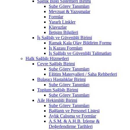
Sağlık Bilgi Sistemleri Birimi
Şube Görev Tanımları
Mevzuat & Yazışmalar
Formlar
Yararlı Linkler
Klavuzlar
İletişim Bilgileri
İş Sağlığı ve Güvenliği Birimi
Ramak Kala Olay Bildirim Formu
İş Kazası Formları
İş Sağlığı ve Güvenliği Talimatları
Halk Sağlığı Hizmetleri
Çevre Sağlığı Birimi
Şube Görev Tanımları
Eğitim Materyalleri / Saha Rehberleri
Bulaşıcı Hastalıklar Birimi
Şube Görev Tanımları
Toplum Sağlığı Birimi
Şube Görev Tanımları
Aile Hekimliği Birimi
Şube Görev Tanımları
Bağlantı ve Personel Listesi
Aylık Çalışma ve Formlar
A.S.M. & A.H.B. İzleme &
Değerlendirme Tarihleri