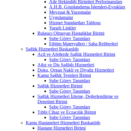
Aile Hekimliği Birimleri Performansları
A.H.B. Gruplandırma İşlemleri-Evrakları
Mevzuat & Yazışmalar
Uygulamalar
Hizmet Standartları Tablosu
Yararlı Linkler
Bulaşıcı Olmayan Hastalıklar Birimi
Şube Görev Tanımları
Eğitim Materyalleri / Saha Rehberleri
Sağlık Hizmetleri Başkanlığı
Acil ve Afetlerde Sağlık Hizmetleri Birimi
Şube Görev Tanımları
Ağız ve Diş Sağlığı Hizmetleri
Doku, Organ Nakli ve Diyaliz Hizmetleri
Kamu Sağlık Tesisleri Birimi
Şube Görev Tanımları
Sağlık Hizmetleri Birimi
Şube Görev Tanımları
Sağlık Hizmetleri İzleme, Değerlendirme ve
Denetimi Birimi
Şube Görev Tanımları
Tıbbi Cihaz ve Eczacılık Birimi
Şube Görev Tanımları
Kamu Hastaneleri Hizmetleri Başkanlığı
Hastane Hizmetleri Birimi