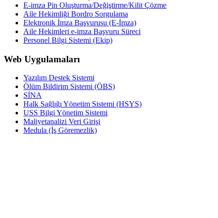
E-imza Pin Oluşturma/Değiştirme/Kilit Çözme
Aile Hekimliği Bordro Sorgulama
Elektronik İmza Başvurusu (E-İmza)
Aile Hekimleri e-imza Başvuru Süreci
Personel Bilgi Sistemi (Ekip)
Web Uygulamaları
Yazılım Destek Sistemi
Ölüm Bildirim Sistemi (ÖBS)
SİNA
Halk Sağlığı Yönetim Sistemi (HSYS)
USS Bilgi Yönetim Sistemi
Maliyetanalizi Veri Girişi
Medula (İş Göremezlik)