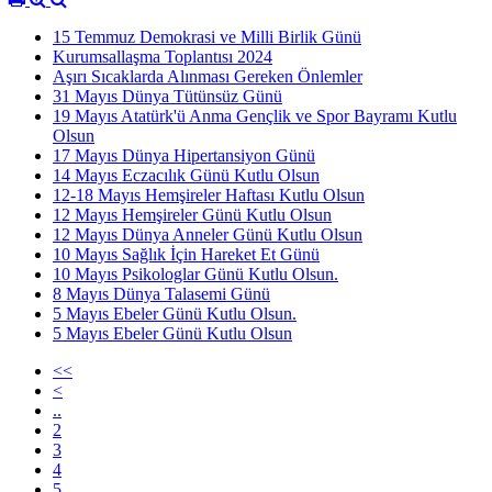
15 Temmuz Demokrasi ve Milli Birlik Günü
Kurumsallaşma Toplantısı 2024
Aşırı Sıcaklarda Alınması Gereken Önlemler
31 Mayıs Dünya Tütünsüz Günü
19 Mayıs Atatürk'ü Anma Gençlik ve Spor Bayramı Kutlu
Olsun
17 Mayıs Dünya Hipertansiyon Günü
14 Mayıs Eczacılık Günü Kutlu Olsun
12-18 Mayıs Hemşireler Haftası Kutlu Olsun
12 Mayıs Hemşireler Günü Kutlu Olsun
12 Mayıs Dünya Anneler Günü Kutlu Olsun
10 Mayıs Sağlık İçin Hareket Et Günü
10 Mayıs Psikologlar Günü Kutlu Olsun.
8 Mayıs Dünya Talasemi Günü
5 Mayıs Ebeler Günü Kutlu Olsun.
5 Mayıs Ebeler Günü Kutlu Olsun
<<
<
..
2
3
4
5