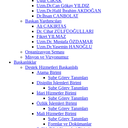
Uğur ÇIRAK
Uzm.Dr.Can Gökay YILDIZ
Uzm.Dr.Halil İbrahim AKDOĞAN
Dr.İhsan CANBOLAT
Başkan Yardımcıları
Ali ÇAKIRTAŞ
Dr. Cihat ZÜLFÜOĞULLARI
Fikret YILMAZ
Uzm.Dr. Mustafa ÖZDAMAR
Uzm.Dr.Yasemin HANOĞLU
Organizasyon Şeması
Misyon ve Vizyonumuz
Başkanlıklar
Destek Hizmetleri Başkanlığı
Atama Birimi
Şube Görev Tanımları
Disipilin İşlemleri Birimi
Şube Görev Tanımları
İdari Hizmetler Birimi
Şube Görev Tanımları
Özlük İşlemleri Birimi
Şube Görev Tanımları
Mali Hizmetler Birimi
Şube Görev Tanımları
Formlar ve Dokümanlar