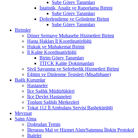
Şube Görev Tanımları
İstatistik, Analiz ve Raporlama Birimi
Şube Görev Tanımları
Değerlendirme ve Geliştirme Birimi
Şube Görev Tanımları
Birimler
Döner Sermaye Muhasebe Hizmetleri Birimi
Hasta Hakları İl Koordinatörlüğü
Hukuk ve Muhakemat Birimi
İl Kalite Koordinatörlüğü
Birim Görev Tanımları
TİTCK Kalite Dokümanları
Sivil Savunma ve Seferberlik Hizmetleri Birimi
Eğitim ve Dinlenme Tesisleri (Misafirhane)
Bağlı Kurumlar
Hastaneler
İlçe Sağlık Müdürlükleri
İlçe Devlet Hastaneleri
Toplum Sağlığı Merkezleri
Tokat 112 İl Ambulans Servisi Başhekimliği
Mevzuat
Satın Alma
Doğrudan Temin
İllerarası Mal ve Hizmet Alım/Satımına İlişkin Protokol
İhaleler