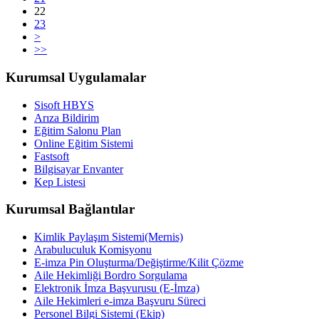
22
23
>
>>
Kurumsal Uygulamalar
Sisoft HBYS
Arıza Bildirim
Eğitim Salonu Plan
Online Eğitim Sistemi
Fastsoft
Bilgisayar Envanter
Kep Listesi
Kurumsal Bağlantılar
Kimlik Paylaşım Sistemi(Mernis)
Arabuluculuk Komisyonu
E-imza Pin Oluşturma/Değiştirme/Kilit Çözme
Aile Hekimliği Bordro Sorgulama
Elektronik İmza Başvurusu (E-İmza)
Aile Hekimleri e-imza Başvuru Süreci
Personel Bilgi Sistemi (Ekip)