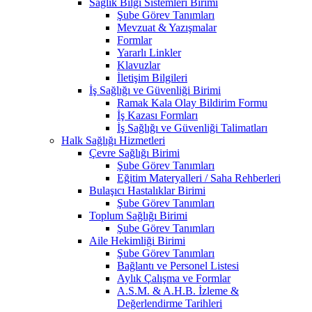
Sağlık Bilgi Sistemleri Birimi
Şube Görev Tanımları
Mevzuat & Yazışmalar
Formlar
Yararlı Linkler
Klavuzlar
İletişim Bilgileri
İş Sağlığı ve Güvenliği Birimi
Ramak Kala Olay Bildirim Formu
İş Kazası Formları
İş Sağlığı ve Güvenliği Talimatları
Halk Sağlığı Hizmetleri
Çevre Sağlığı Birimi
Şube Görev Tanımları
Eğitim Materyalleri / Saha Rehberleri
Bulaşıcı Hastalıklar Birimi
Şube Görev Tanımları
Toplum Sağlığı Birimi
Şube Görev Tanımları
Aile Hekimliği Birimi
Şube Görev Tanımları
Bağlantı ve Personel Listesi
Aylık Çalışma ve Formlar
A.S.M. & A.H.B. İzleme &
Değerlendirme Tarihleri