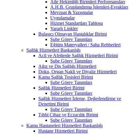
Aile Hekimliği Birimleri Performansları
A.H.B. Gruplandırma İşlemleri-Evrakları
Mevzuat & Yazışmalar
Uygulamalar
Hizmet Standartları Tablosu
Yararlı Linkler
Bulaşıcı Olmayan Hastalıklar Birimi
Şube Görev Tanımları
Eğitim Materyalleri / Saha Rehberleri
Sağlık Hizmetleri Başkanlığı
Acil ve Afetlerde Sağlık Hizmetleri Birimi
Şube Görev Tanımları
Ağız ve Diş Sağlığı Hizmetleri
Doku, Organ Nakli ve Diyaliz Hizmetleri
Kamu Sağlık Tesisleri Birimi
Şube Görev Tanımları
Sağlık Hizmetleri Birimi
Şube Görev Tanımları
Sağlık Hizmetleri İzleme, Değerlendirme ve
Denetimi Birimi
Şube Görev Tanımları
Tıbbi Cihaz ve Eczacılık Birimi
Şube Görev Tanımları
Kamu Hastaneleri Hizmetleri Başkanlığı
Hastane Hizmetleri Birimi