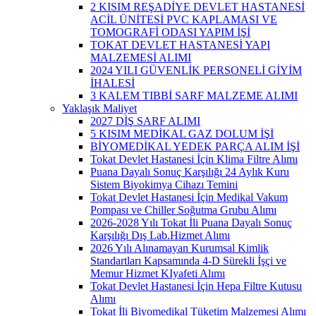
2 KISIM REŞADİYE DEVLET HASTANESİ
ACİL ÜNİTESİ PVC KAPLAMASI VE
TOMOGRAFİ ODASI YAPIM İŞİ
TOKAT DEVLET HASTANESİ YAPI
MALZEMESİ ALIMI
2024 YILI GÜVENLİK PERSONELİ GİYİM
İHALESİ
3 KALEM TIBBİ SARF MALZEME ALIMI
Yaklaşık Maliyet
2027 DİŞ SARF ALIMI
5 KISIM MEDİKAL GAZ DOLUM İŞİ
BİYOMEDİKAL YEDEK PARÇA ALIM İŞİ
Tokat Devlet Hastanesi İçin Klima Filtre Alımı
Puana Dayalı Sonuç Karşılığı 24 Aylık Kuru
Sistem Biyokimya Cihazı Temini
Tokat Devlet Hastanesi İçin Medikal Vakum
Pompası ve Chiller Soğutma Grubu Alımı
2026-2028 Yılı Tokat İli Puana Dayalı Sonuç
Karşılığı Dış Lab.Hizmet Alımı
2026 Yılı Alınamayan Kurumsal Kimlik
Standartları Kapsamında 4-D Sürekli İşçi ve
Memur Hizmet KIyafeti Alımı
Tokat Devlet Hastanesi İçin Hepa Filtre Kutusu
Alımı
Tokat İli Biyomedikal Tüketim Malzemesi Alımı