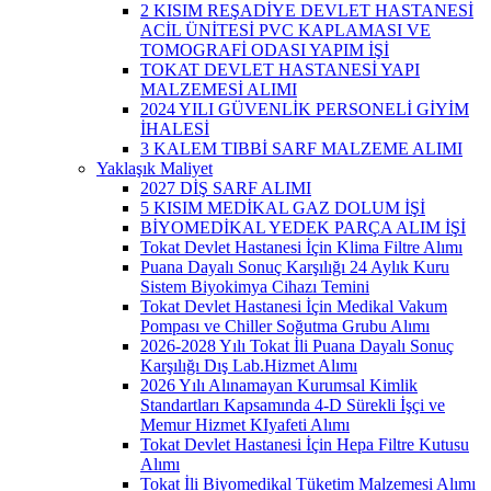
2 KISIM REŞADİYE DEVLET HASTANESİ
ACİL ÜNİTESİ PVC KAPLAMASI VE
TOMOGRAFİ ODASI YAPIM İŞİ
TOKAT DEVLET HASTANESİ YAPI
MALZEMESİ ALIMI
2024 YILI GÜVENLİK PERSONELİ GİYİM
İHALESİ
3 KALEM TIBBİ SARF MALZEME ALIMI
Yaklaşık Maliyet
2027 DİŞ SARF ALIMI
5 KISIM MEDİKAL GAZ DOLUM İŞİ
BİYOMEDİKAL YEDEK PARÇA ALIM İŞİ
Tokat Devlet Hastanesi İçin Klima Filtre Alımı
Puana Dayalı Sonuç Karşılığı 24 Aylık Kuru
Sistem Biyokimya Cihazı Temini
Tokat Devlet Hastanesi İçin Medikal Vakum
Pompası ve Chiller Soğutma Grubu Alımı
2026-2028 Yılı Tokat İli Puana Dayalı Sonuç
Karşılığı Dış Lab.Hizmet Alımı
2026 Yılı Alınamayan Kurumsal Kimlik
Standartları Kapsamında 4-D Sürekli İşçi ve
Memur Hizmet KIyafeti Alımı
Tokat Devlet Hastanesi İçin Hepa Filtre Kutusu
Alımı
Tokat İli Biyomedikal Tüketim Malzemesi Alımı