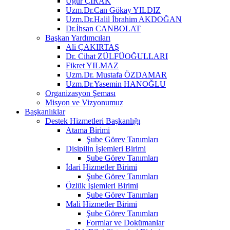
Uğur ÇIRAK
Uzm.Dr.Can Gökay YILDIZ
Uzm.Dr.Halil İbrahim AKDOĞAN
Dr.İhsan CANBOLAT
Başkan Yardımcıları
Ali ÇAKIRTAŞ
Dr. Cihat ZÜLFÜOĞULLARI
Fikret YILMAZ
Uzm.Dr. Mustafa ÖZDAMAR
Uzm.Dr.Yasemin HANOĞLU
Organizasyon Şeması
Misyon ve Vizyonumuz
Başkanlıklar
Destek Hizmetleri Başkanlığı
Atama Birimi
Şube Görev Tanımları
Disipilin İşlemleri Birimi
Şube Görev Tanımları
İdari Hizmetler Birimi
Şube Görev Tanımları
Özlük İşlemleri Birimi
Şube Görev Tanımları
Mali Hizmetler Birimi
Şube Görev Tanımları
Formlar ve Dokümanlar