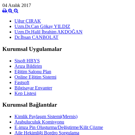
04 Aralık 2017
Uğur ÇIRAK
Uzm.Dr.Can Gökay YILDIZ
Uzm.Dr.Halil İbrahim AKDOĞAN
Dr.İhsan CANBOLAT
Kurumsal Uygulamalar
Sisoft HBYS
Arıza Bildirim
Eğitim Salonu Plan
Online Eğitim Sistemi
Fastsoft
Bilgisayar Envanter
Kep Listesi
Kurumsal Bağlantılar
Kimlik Paylaşım Sistemi(Mernis)
Arabuluculuk Komisyonu
E-imza Pin Oluşturma/Değiştirme/Kilit Çözme
Aile Hekimliği Bordro Sorgulama