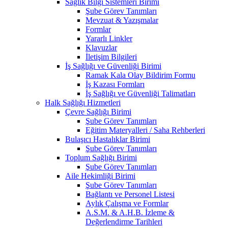
Sağlık Bilgi Sistemleri Birimi
Şube Görev Tanımları
Mevzuat & Yazışmalar
Formlar
Yararlı Linkler
Klavuzlar
İletişim Bilgileri
İş Sağlığı ve Güvenliği Birimi
Ramak Kala Olay Bildirim Formu
İş Kazası Formları
İş Sağlığı ve Güvenliği Talimatları
Halk Sağlığı Hizmetleri
Çevre Sağlığı Birimi
Şube Görev Tanımları
Eğitim Materyalleri / Saha Rehberleri
Bulaşıcı Hastalıklar Birimi
Şube Görev Tanımları
Toplum Sağlığı Birimi
Şube Görev Tanımları
Aile Hekimliği Birimi
Şube Görev Tanımları
Bağlantı ve Personel Listesi
Aylık Çalışma ve Formlar
A.S.M. & A.H.B. İzleme &
Değerlendirme Tarihleri