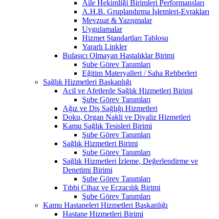
Aile Hekimliği Birimleri Performansları
A.H.B. Gruplandırma İşlemleri-Evrakları
Mevzuat & Yazışmalar
Uygulamalar
Hizmet Standartları Tablosu
Yararlı Linkler
Bulaşıcı Olmayan Hastalıklar Birimi
Şube Görev Tanımları
Eğitim Materyalleri / Saha Rehberleri
Sağlık Hizmetleri Başkanlığı
Acil ve Afetlerde Sağlık Hizmetleri Birimi
Şube Görev Tanımları
Ağız ve Diş Sağlığı Hizmetleri
Doku, Organ Nakli ve Diyaliz Hizmetleri
Kamu Sağlık Tesisleri Birimi
Şube Görev Tanımları
Sağlık Hizmetleri Birimi
Şube Görev Tanımları
Sağlık Hizmetleri İzleme, Değerlendirme ve
Denetimi Birimi
Şube Görev Tanımları
Tıbbi Cihaz ve Eczacılık Birimi
Şube Görev Tanımları
Kamu Hastaneleri Hizmetleri Başkanlığı
Hastane Hizmetleri Birimi