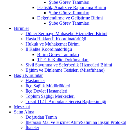
Şube Görev Tanımları
İstatistik, Analiz ve Raporlama Birimi
Şube Görev Tanımları
Değerlendirme ve Geliştirme Birimi
Şube Görev Tanımları
Birimler
Döner Sermaye Muhasebe Hizmetleri Birimi
Hasta Hakları İl Koordinatörlüğü
Hukuk ve Muhakemat Birimi
İl Kalite Koordinatörlüğü
Birim Görev Tanımları
TİTCK Kalite Dokümanları
Sivil Savunma ve Seferberlik Hizmetleri Birimi
Eğitim ve Dinlenme Tesisleri (Misafirhane)
Bağlı Kurumlar
Hastaneler
İlçe Sağlık Müdürlükleri
İlçe Devlet Hastaneleri
Toplum Sağlığı Merkezleri
Tokat 112 İl Ambulans Servisi Başhekimliği
Mevzuat
Satın Alma
Doğrudan Temin
İllerarası Mal ve Hizmet Alım/Satımına İlişkin Protokol
İhaleler