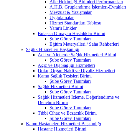
Aile Hekimliği Birimleri Performansları
A.H.B. Gruplandırma İşlemleri-Evrakları
Mevzuat & Yazışmalar
Uygulamalar
Hizmet Standartları Tablosu
Yararlı Linkler
Bulaşıcı Olmayan Hastalıklar Birimi
Şube Görev Tanımları
Eğitim Materyalleri / Saha Rehberleri
Sağlık Hizmetleri Başkanlığı
Acil ve Afetlerde Sağlık Hizmetleri Birimi
Şube Görev Tanımları
Ağız ve Diş Sağlığı Hizmetleri
Doku, Organ Nakli ve Diyaliz Hizmetleri
Kamu Sağlık Tesisleri Birimi
Şube Görev Tanımları
Sağlık Hizmetleri Birimi
Şube Görev Tanımları
Sağlık Hizmetleri İzleme, Değerlendirme ve
Denetimi Birimi
Şube Görev Tanımları
Tıbbi Cihaz ve Eczacılık Birimi
Şube Görev Tanımları
Kamu Hastaneleri Hizmetleri Başkanlığı
Hastane Hizmetleri Birimi