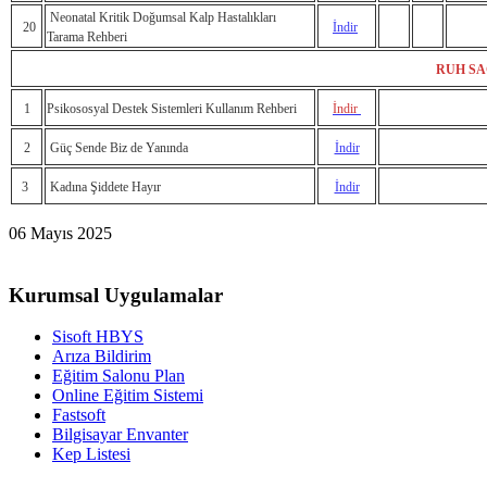
Neonatal Kritik Doğumsal Kalp Hastalıkları
20
İndir
Tarama Rehberi
RUH SA
1
Psikososyal Destek Sistemleri Kullanım Rehberi
İndir
2
Güç Sende Biz de Yanında
İndir
3
Kadına Şiddete Hayır
İndir
06 Mayıs 2025
Kurumsal Uygulamalar
Sisoft HBYS
Arıza Bildirim
Eğitim Salonu Plan
Online Eğitim Sistemi
Fastsoft
Bilgisayar Envanter
Kep Listesi