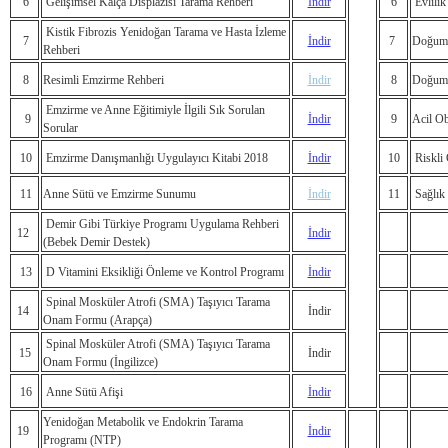
6
Gelişimsel Kalça Displazisi Tarama Rehberi
İndir
6
Evlili
Kistik Fibrozis Yenidoğan Tarama ve Hasta İzleme
7
İndir
7
Doğum 
Rehberi
8
Resimli Emzirme Rehberi
İndir
8
Doğum 
Emzirme ve Anne Eğitimiyle İlgili Sık Sorulan
9
İndir
9
Acil O
Sorular
10
Emzirme Danışmanlığı Uygulayıcı Kitabi 2018
İndir
10
Riskli
11
Anne Sütü ve Emzirme Sunumu
İndir
11
Sağlık 
Demir Gibi Türkiye Programı Uygulama Rehberi
12
İndir
(Bebek Demir Destek)
13
D Vitamini Eksikliği Önleme ve Kontrol Programı
İndir
Spinal Mosküler Atrofi (SMA) Taşıyıcı Tarama
14
İndir
Onam Formu (Arapça)
Spinal Mosküler Atrofi (SMA) Taşıyıcı Tarama
15
İndir
Onam Formu (İngilizce)
16
Anne Sütü Afişi
İndir
Yenidoğan Metabolik ve Endokrin Tarama
19
İndir
Programı (NTP)