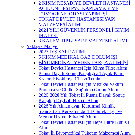
2 KISIM REŞADİYE DEVLET HASTANESİ
ACİL ÜNİTESİ PVC KAPLAMASI VE
TOMOGRAFİ ODASI YAPIM İŞİ
TOKAT DEVLET HASTANESİ YAPI
MALZEMESİ ALIMI
2024 YILI GÜVENLİK PERSONELİ GİYİM
İHALESİ
3 KALEM TIBBİ SARF MALZEME ALIMI
Yaklaşık Maliyet
2027 DİŞ SARF ALIMI
5 KISIM MEDİKAL GAZ DOLUM İŞİ
BİYOMEDİKAL YEDEK PARÇA ALIM İŞİ
Tokat Devlet Hastanesi İçin Klima Filtre Alımı
Puana Dayalı Sonuç Karşılığı 24 Aylık Kuru
Sistem Biyokimya Cihazı Temini
Tokat Devlet Hastanesi İçin Medikal Vakum
Pompası ve Chiller Soğutma Grubu Alımı
2026-2028 Yılı Tokat İli Puana Dayalı Sonuç
Karşılığı Dış Lab.Hizmet Alımı
2026 Yılı Alınamayan Kurumsal Kimlik
Standartları Kapsamında 4-D Sürekli İşçi ve
Memur Hizmet KIyafeti Alımı
Tokat Devlet Hastanesi İçin Hepa Filtre Kutusu
Alımı
Tokat İli Biyomedikal Tüketim Malzemesi Alımı