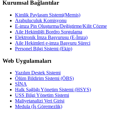
Kurumsal Bağlantılar
Kimlik Paylaşım Sistemi(Mernis)
Arabuluculuk Komisyonu
E-imza Pin Oluşturma/Değiştirme/Kilit Çözme
Aile Hekimliği Bordro Sorgulama
Elektronik İmza Başvurusu (E-İmza)
Aile Hekimleri e-imza Başvuru Süreci
Personel Bilgi Sistemi (Ekip)
Web Uygulamaları
Yazılım Destek Sistemi
Ölüm Bildirim Sistemi (ÖBS)
SİNA
Halk Sağlığı Yönetim Sistemi (HSYS)
USS Bilgi Yönetim Sistemi
Maliyetanalizi Veri Girişi
Medula (İş Göremezlik)