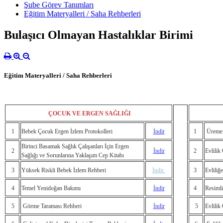
Şube Görev Tanımları
Eğitim Materyalleri / Saha Rehberleri
Bulaşıcı Olmayan Hastalıklar Birimi
Eğitim Materyalleri / Saha Rehberleri
ÇOCUK VE ERGEN SAĞLIĞI
1
Bebek Çocuk Ergen İzlem Protokolleri
İndir
1
Üreme 
Birinci Basamak Sağlık Çalışanları İçin Ergen
2
İndir
2
Evlilik
Sağlığı ve Sorunlarına Yaklaşım Cep Kitabı
3
Yüksek Riskli Bebek İzlem Rehberi
İndir
3
Evliliğ
4
Temel Yenidoğan Bakımı
İndir
4
Resiml
5
Görme Taraması Rehberi
İndir
5
Evlili