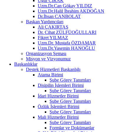
Uğur ÇIRAK
Uzm.Dr.Can Gökay YILDIZ
Uzm.Dr.Halil İbrahim AKDOĞAN
Dr.İhsan CANBOLAT
Başkan Yardımcıları
Ali ÇAKIRTAŞ
Dr. Cihat ZÜLFÜOĞULLARI
Fikret YILMAZ
Uzm.Dr. Mustafa ÖZDAMAR
Uzm.Dr.Yasemin HANOĞLU
Organizasyon Şeması
Misyon ve Vizyonumuz
Başkanlıklar
Destek Hizmetleri Başkanlığı
Atama Birimi
Şube Görev Tanımları
Disipilin İşlemleri Birimi
Şube Görev Tanımları
İdari Hizmetler Birimi
Şube Görev Tanımları
Özlük İşlemleri Birimi
Şube Görev Tanımları
Mali Hizmetler Birimi
Şube Görev Tanımları
Formlar ve Dokümanlar