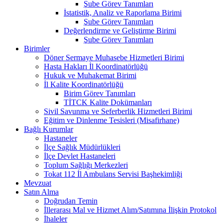
Şube Görev Tanımları
İstatistik, Analiz ve Raporlama Birimi
Şube Görev Tanımları
Değerlendirme ve Geliştirme Birimi
Şube Görev Tanımları
Birimler
Döner Sermaye Muhasebe Hizmetleri Birimi
Hasta Hakları İl Koordinatörlüğü
Hukuk ve Muhakemat Birimi
İl Kalite Koordinatörlüğü
Birim Görev Tanımları
TİTCK Kalite Dokümanları
Sivil Savunma ve Seferberlik Hizmetleri Birimi
Eğitim ve Dinlenme Tesisleri (Misafirhane)
Bağlı Kurumlar
Hastaneler
İlçe Sağlık Müdürlükleri
İlçe Devlet Hastaneleri
Toplum Sağlığı Merkezleri
Tokat 112 İl Ambulans Servisi Başhekimliği
Mevzuat
Satın Alma
Doğrudan Temin
İllerarası Mal ve Hizmet Alım/Satımına İlişkin Protokol
İhaleler