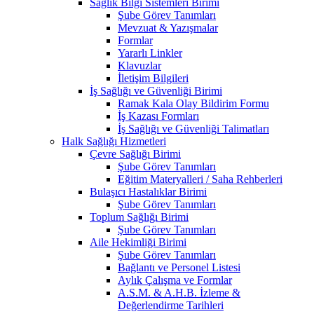
Sağlık Bilgi Sistemleri Birimi
Şube Görev Tanımları
Mevzuat & Yazışmalar
Formlar
Yararlı Linkler
Klavuzlar
İletişim Bilgileri
İş Sağlığı ve Güvenliği Birimi
Ramak Kala Olay Bildirim Formu
İş Kazası Formları
İş Sağlığı ve Güvenliği Talimatları
Halk Sağlığı Hizmetleri
Çevre Sağlığı Birimi
Şube Görev Tanımları
Eğitim Materyalleri / Saha Rehberleri
Bulaşıcı Hastalıklar Birimi
Şube Görev Tanımları
Toplum Sağlığı Birimi
Şube Görev Tanımları
Aile Hekimliği Birimi
Şube Görev Tanımları
Bağlantı ve Personel Listesi
Aylık Çalışma ve Formlar
A.S.M. & A.H.B. İzleme &
Değerlendirme Tarihleri