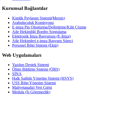
Kurumsal Bağlantılar
Kimlik Paylaşım Sistemi(Mernis)
Arabuluculuk Komisyonu
E-imza Pin Oluşturma/Değiştirme/Kilit Çözme
Aile Hekimliği Bordro Sorgulama
Elektronik İmza Başvurusu (E-İmza)
Aile Hekimleri e-imza Başvuru Süreci
Personel Bilgi Sistemi (Ekip)
Web Uygulamaları
Yazılım Destek Sistemi
Ölüm Bildirim Sistemi (ÖBS)
SİNA
Halk Sağlığı Yönetim Sistemi (HSYS)
USS Bilgi Yönetim Sistemi
Maliyetanalizi Veri Girişi
Medula (İş Göremezlik)