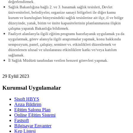
değerlendirmek.
Sağlık Bakanlığına bağlı 2. ve 3. basamak sağlık tesisleri, Devlet
üniversiteleri, belediyeler, organize sanayi bölgeleri ile diğer kamu
kurum ve kuruluşları bünyesindeki sağlık tesislerine ait ilçe, il ve bölge
düzeyinde, yatak, birim ve ünite kapasitelerinin planlanmasına ilişkin
çalışma yaparak Bakanlığa bildirmek.
Faaliyet alanlarıyla ilgili eğitim programı hazırlayarak uygulamak ya da
uygulatmak, görev alanıyla ilgili araştırmalar yapmak, konu hakkında
sempozyum, panel, çalıştay, seminer vs. etkinlikleri düzenlemek ve
düzenlenen ulusal ve uluslararası etkinliklere katkı ve/veya katılım
sağlamak.
İl Sağlık Müdürü tarafından verilen benzeri görevleri yapmak.
29 Eylül 2023
Kurumsal Uygulamalar
Sisoft HBYS
Arıza Bildirim
Eğitim Salonu Plan
Online Eğitim Sistemi
Fastsoft
Bilgisayar Envanter
Kep Listesi