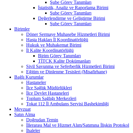
Şube Görev Tanımları
İstatistik, Analiz ve Raporlama Birimi
Şube Görev Tanımları
Değerlendirme ve Geliştirme Birimi
Şube Görev Tanımları
Birimler
Döner Sermaye Muhasebe Hizmetleri Birimi
Hasta Hakları İl Koordinatörlüğü
Hukuk ve Muhakemat Birimi
İl Kalite Koordinatörlüğü
Birim Görev Tanımları
TİTCK Kalite Dokümanları
Sivil Savunma ve Seferberlik Hizmetleri Birimi
Eğitim ve Dinlenme Tesisleri (Misafirhane)
Bağlı Kurumlar
Hastaneler
İlçe Sağlık Müdürlükleri
İlçe Devlet Hastaneleri
Toplum Sağlığı Merkezleri
Tokat 112 İl Ambulans Servisi Başhekimliği
Mevzuat
Satın Alma
Doğrudan Temin
İllerarası Mal ve Hizmet Alım/Satımına İlişkin Protokol
İhaleler