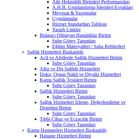
Aile Hekimliği Birimleri Performansları
A.H.B. Gruplandırma İşlemleri-Evrakları
Mevzuat & Yazışmalar
Uygulamalar
Hizmet Standartları Tablosu
Yararlı Linkler
Bulaşıcı Olmayan Hastalıklar Birimi
Şube Görev Tanımları
Eğitim Materyalleri / Saha Rehberleri
Sağlık Hizmetleri Başkanlığı
Acil ve Afetlerde Sağlık Hizmetleri Birimi
Şube Görev Tanımları
Ağız ve Diş Sağlığı Hizmetleri
Doku, Organ Nakli ve Diyaliz Hizmetleri
Kamu Sağlık Tesisleri Birimi
Şube Görev Tanımları
Sağlık Hizmetleri Birimi
Şube Görev Tanımları
Sağlık Hizmetleri İzleme, Değerlendirme ve
Denetimi Birimi
Şube Görev Tanımları
Tıbbi Cihaz ve Eczacılık Birimi
Şube Görev Tanımları
Kamu Hastaneleri Hizmetleri Başkanlığı
Hastane Hizmetleri Birimi