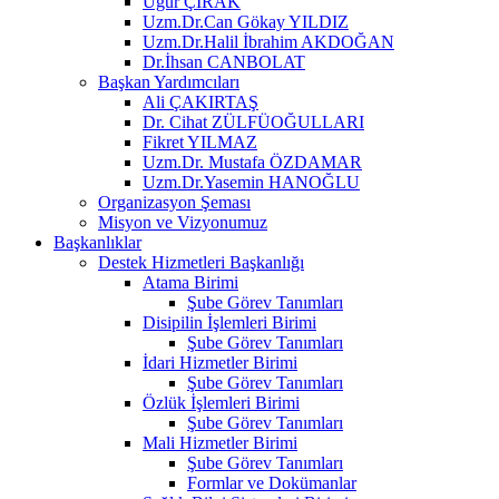
Uğur ÇIRAK
Uzm.Dr.Can Gökay YILDIZ
Uzm.Dr.Halil İbrahim AKDOĞAN
Dr.İhsan CANBOLAT
Başkan Yardımcıları
Ali ÇAKIRTAŞ
Dr. Cihat ZÜLFÜOĞULLARI
Fikret YILMAZ
Uzm.Dr. Mustafa ÖZDAMAR
Uzm.Dr.Yasemin HANOĞLU
Organizasyon Şeması
Misyon ve Vizyonumuz
Başkanlıklar
Destek Hizmetleri Başkanlığı
Atama Birimi
Şube Görev Tanımları
Disipilin İşlemleri Birimi
Şube Görev Tanımları
İdari Hizmetler Birimi
Şube Görev Tanımları
Özlük İşlemleri Birimi
Şube Görev Tanımları
Mali Hizmetler Birimi
Şube Görev Tanımları
Formlar ve Dokümanlar