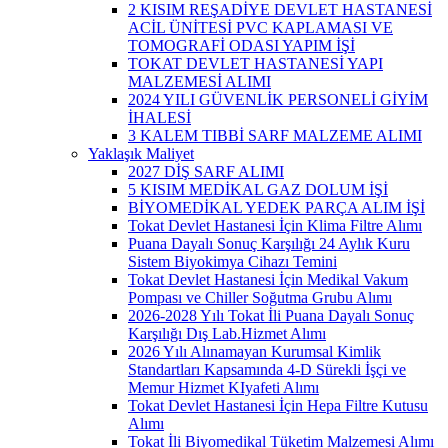
2 KISIM REŞADİYE DEVLET HASTANESİ
ACİL ÜNİTESİ PVC KAPLAMASI VE
TOMOGRAFİ ODASI YAPIM İŞİ
TOKAT DEVLET HASTANESİ YAPI
MALZEMESİ ALIMI
2024 YILI GÜVENLİK PERSONELİ GİYİM
İHALESİ
3 KALEM TIBBİ SARF MALZEME ALIMI
Yaklaşık Maliyet
2027 DİŞ SARF ALIMI
5 KISIM MEDİKAL GAZ DOLUM İŞİ
BİYOMEDİKAL YEDEK PARÇA ALIM İŞİ
Tokat Devlet Hastanesi İçin Klima Filtre Alımı
Puana Dayalı Sonuç Karşılığı 24 Aylık Kuru
Sistem Biyokimya Cihazı Temini
Tokat Devlet Hastanesi İçin Medikal Vakum
Pompası ve Chiller Soğutma Grubu Alımı
2026-2028 Yılı Tokat İli Puana Dayalı Sonuç
Karşılığı Dış Lab.Hizmet Alımı
2026 Yılı Alınamayan Kurumsal Kimlik
Standartları Kapsamında 4-D Sürekli İşçi ve
Memur Hizmet KIyafeti Alımı
Tokat Devlet Hastanesi İçin Hepa Filtre Kutusu
Alımı
Tokat İli Biyomedikal Tüketim Malzemesi Alımı