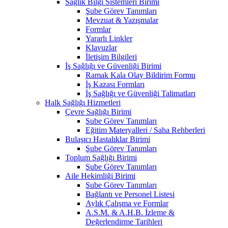
Sağlık Bilgi Sistemleri Birimi
Şube Görev Tanımları
Mevzuat & Yazışmalar
Formlar
Yararlı Linkler
Klavuzlar
İletişim Bilgileri
İş Sağlığı ve Güvenliği Birimi
Ramak Kala Olay Bildirim Formu
İş Kazası Formları
İş Sağlığı ve Güvenliği Talimatları
Halk Sağlığı Hizmetleri
Çevre Sağlığı Birimi
Şube Görev Tanımları
Eğitim Materyalleri / Saha Rehberleri
Bulaşıcı Hastalıklar Birimi
Şube Görev Tanımları
Toplum Sağlığı Birimi
Şube Görev Tanımları
Aile Hekimliği Birimi
Şube Görev Tanımları
Bağlantı ve Personel Listesi
Aylık Çalışma ve Formlar
A.S.M. & A.H.B. İzleme &
Değerlendirme Tarihleri