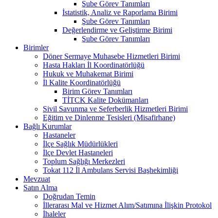
Şube Görev Tanımları
İstatistik, Analiz ve Raporlama Birimi
Şube Görev Tanımları
Değerlendirme ve Geliştirme Birimi
Şube Görev Tanımları
Birimler
Döner Sermaye Muhasebe Hizmetleri Birimi
Hasta Hakları İl Koordinatörlüğü
Hukuk ve Muhakemat Birimi
İl Kalite Koordinatörlüğü
Birim Görev Tanımları
TİTCK Kalite Dokümanları
Sivil Savunma ve Seferberlik Hizmetleri Birimi
Eğitim ve Dinlenme Tesisleri (Misafirhane)
Bağlı Kurumlar
Hastaneler
İlçe Sağlık Müdürlükleri
İlçe Devlet Hastaneleri
Toplum Sağlığı Merkezleri
Tokat 112 İl Ambulans Servisi Başhekimliği
Mevzuat
Satın Alma
Doğrudan Temin
İllerarası Mal ve Hizmet Alım/Satımına İlişkin Protokol
İhaleler