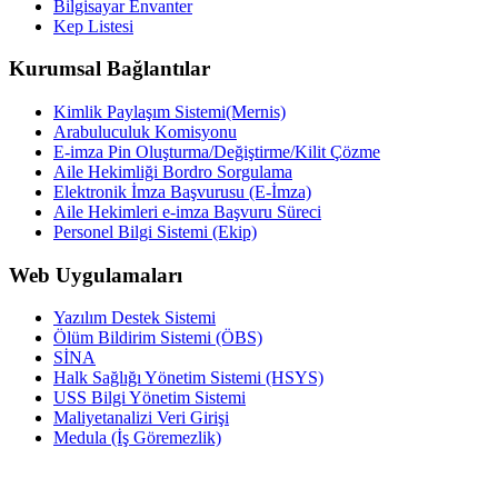
Bilgisayar Envanter
Kep Listesi
Kurumsal Bağlantılar
Kimlik Paylaşım Sistemi(Mernis)
Arabuluculuk Komisyonu
E-imza Pin Oluşturma/Değiştirme/Kilit Çözme
Aile Hekimliği Bordro Sorgulama
Elektronik İmza Başvurusu (E-İmza)
Aile Hekimleri e-imza Başvuru Süreci
Personel Bilgi Sistemi (Ekip)
Web Uygulamaları
Yazılım Destek Sistemi
Ölüm Bildirim Sistemi (ÖBS)
SİNA
Halk Sağlığı Yönetim Sistemi (HSYS)
USS Bilgi Yönetim Sistemi
Maliyetanalizi Veri Girişi
Medula (İş Göremezlik)