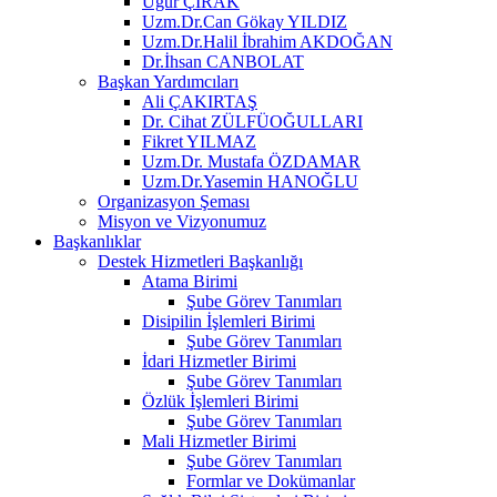
Uğur ÇIRAK
Uzm.Dr.Can Gökay YILDIZ
Uzm.Dr.Halil İbrahim AKDOĞAN
Dr.İhsan CANBOLAT
Başkan Yardımcıları
Ali ÇAKIRTAŞ
Dr. Cihat ZÜLFÜOĞULLARI
Fikret YILMAZ
Uzm.Dr. Mustafa ÖZDAMAR
Uzm.Dr.Yasemin HANOĞLU
Organizasyon Şeması
Misyon ve Vizyonumuz
Başkanlıklar
Destek Hizmetleri Başkanlığı
Atama Birimi
Şube Görev Tanımları
Disipilin İşlemleri Birimi
Şube Görev Tanımları
İdari Hizmetler Birimi
Şube Görev Tanımları
Özlük İşlemleri Birimi
Şube Görev Tanımları
Mali Hizmetler Birimi
Şube Görev Tanımları
Formlar ve Dokümanlar