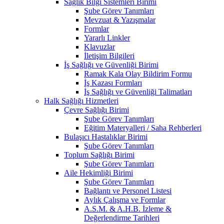
Sağlık Bilgi Sistemleri Birimi
Şube Görev Tanımları
Mevzuat & Yazışmalar
Formlar
Yararlı Linkler
Klavuzlar
İletişim Bilgileri
İş Sağlığı ve Güvenliği Birimi
Ramak Kala Olay Bildirim Formu
İş Kazası Formları
İş Sağlığı ve Güvenliği Talimatları
Halk Sağlığı Hizmetleri
Çevre Sağlığı Birimi
Şube Görev Tanımları
Eğitim Materyalleri / Saha Rehberleri
Bulaşıcı Hastalıklar Birimi
Şube Görev Tanımları
Toplum Sağlığı Birimi
Şube Görev Tanımları
Aile Hekimliği Birimi
Şube Görev Tanımları
Bağlantı ve Personel Listesi
Aylık Çalışma ve Formlar
A.S.M. & A.H.B. İzleme &
Değerlendirme Tarihleri