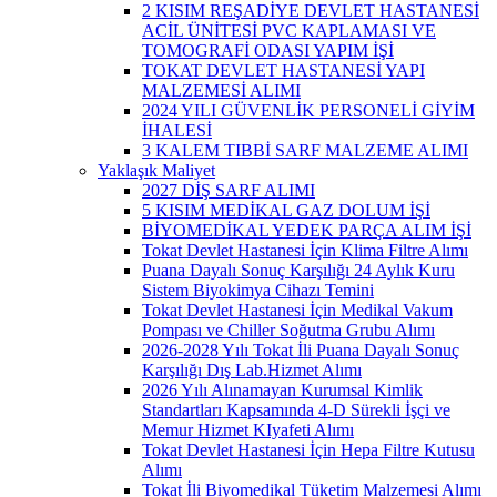
2 KISIM REŞADİYE DEVLET HASTANESİ
ACİL ÜNİTESİ PVC KAPLAMASI VE
TOMOGRAFİ ODASI YAPIM İŞİ
TOKAT DEVLET HASTANESİ YAPI
MALZEMESİ ALIMI
2024 YILI GÜVENLİK PERSONELİ GİYİM
İHALESİ
3 KALEM TIBBİ SARF MALZEME ALIMI
Yaklaşık Maliyet
2027 DİŞ SARF ALIMI
5 KISIM MEDİKAL GAZ DOLUM İŞİ
BİYOMEDİKAL YEDEK PARÇA ALIM İŞİ
Tokat Devlet Hastanesi İçin Klima Filtre Alımı
Puana Dayalı Sonuç Karşılığı 24 Aylık Kuru
Sistem Biyokimya Cihazı Temini
Tokat Devlet Hastanesi İçin Medikal Vakum
Pompası ve Chiller Soğutma Grubu Alımı
2026-2028 Yılı Tokat İli Puana Dayalı Sonuç
Karşılığı Dış Lab.Hizmet Alımı
2026 Yılı Alınamayan Kurumsal Kimlik
Standartları Kapsamında 4-D Sürekli İşçi ve
Memur Hizmet KIyafeti Alımı
Tokat Devlet Hastanesi İçin Hepa Filtre Kutusu
Alımı
Tokat İli Biyomedikal Tüketim Malzemesi Alımı