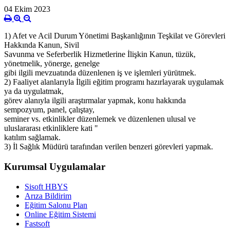
04 Ekim 2023
1) Afet ve Acil Durum Yönetimi Başkanlığının Teşkilat ve Görevleri
Hakkında Kanun, Sivil
Savunma ve Seferberlik Hizmetlerine İlişkin Kanun, tüzük,
yönetmelik, yönerge, genelge
gibi ilgili mevzuatında düzenlenen iş ve işlemleri yürütmek.
2) Faaliyet alanlarıyla İlgili eğitim programı hazırlayarak uygulamak
ya da uygulatmak,
görev alanıyla ilgili araştırmalar yapmak, konu hakkında
sempozyum, panel, çalıştay,
seminer vs. etkinlikler düzenlemek ve düzenlenen ulusal ve
uluslararası etkinliklere kati "
katılım sağlamak.
3) İl Sağlık Müdürü tarafından verilen benzeri görevleri yapmak.
Kurumsal Uygulamalar
Sisoft HBYS
Arıza Bildirim
Eğitim Salonu Plan
Online Eğitim Sistemi
Fastsoft