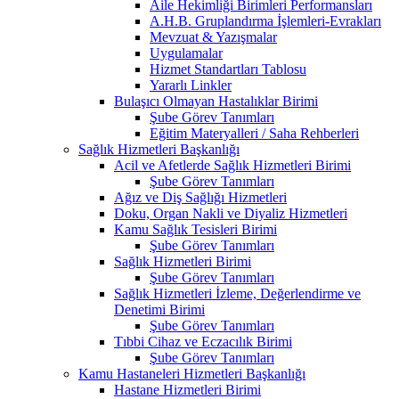
Aile Hekimliği Birimleri Performansları
A.H.B. Gruplandırma İşlemleri-Evrakları
Mevzuat & Yazışmalar
Uygulamalar
Hizmet Standartları Tablosu
Yararlı Linkler
Bulaşıcı Olmayan Hastalıklar Birimi
Şube Görev Tanımları
Eğitim Materyalleri / Saha Rehberleri
Sağlık Hizmetleri Başkanlığı
Acil ve Afetlerde Sağlık Hizmetleri Birimi
Şube Görev Tanımları
Ağız ve Diş Sağlığı Hizmetleri
Doku, Organ Nakli ve Diyaliz Hizmetleri
Kamu Sağlık Tesisleri Birimi
Şube Görev Tanımları
Sağlık Hizmetleri Birimi
Şube Görev Tanımları
Sağlık Hizmetleri İzleme, Değerlendirme ve
Denetimi Birimi
Şube Görev Tanımları
Tıbbi Cihaz ve Eczacılık Birimi
Şube Görev Tanımları
Kamu Hastaneleri Hizmetleri Başkanlığı
Hastane Hizmetleri Birimi