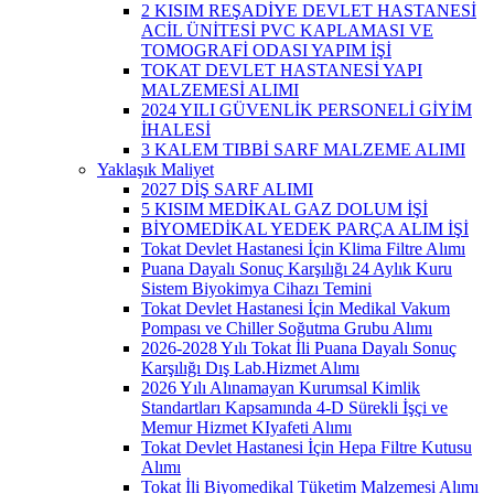
2 KISIM REŞADİYE DEVLET HASTANESİ
ACİL ÜNİTESİ PVC KAPLAMASI VE
TOMOGRAFİ ODASI YAPIM İŞİ
TOKAT DEVLET HASTANESİ YAPI
MALZEMESİ ALIMI
2024 YILI GÜVENLİK PERSONELİ GİYİM
İHALESİ
3 KALEM TIBBİ SARF MALZEME ALIMI
Yaklaşık Maliyet
2027 DİŞ SARF ALIMI
5 KISIM MEDİKAL GAZ DOLUM İŞİ
BİYOMEDİKAL YEDEK PARÇA ALIM İŞİ
Tokat Devlet Hastanesi İçin Klima Filtre Alımı
Puana Dayalı Sonuç Karşılığı 24 Aylık Kuru
Sistem Biyokimya Cihazı Temini
Tokat Devlet Hastanesi İçin Medikal Vakum
Pompası ve Chiller Soğutma Grubu Alımı
2026-2028 Yılı Tokat İli Puana Dayalı Sonuç
Karşılığı Dış Lab.Hizmet Alımı
2026 Yılı Alınamayan Kurumsal Kimlik
Standartları Kapsamında 4-D Sürekli İşçi ve
Memur Hizmet KIyafeti Alımı
Tokat Devlet Hastanesi İçin Hepa Filtre Kutusu
Alımı
Tokat İli Biyomedikal Tüketim Malzemesi Alımı