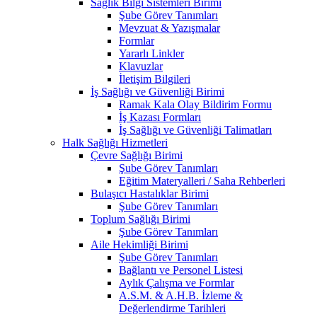
Sağlık Bilgi Sistemleri Birimi
Şube Görev Tanımları
Mevzuat & Yazışmalar
Formlar
Yararlı Linkler
Klavuzlar
İletişim Bilgileri
İş Sağlığı ve Güvenliği Birimi
Ramak Kala Olay Bildirim Formu
İş Kazası Formları
İş Sağlığı ve Güvenliği Talimatları
Halk Sağlığı Hizmetleri
Çevre Sağlığı Birimi
Şube Görev Tanımları
Eğitim Materyalleri / Saha Rehberleri
Bulaşıcı Hastalıklar Birimi
Şube Görev Tanımları
Toplum Sağlığı Birimi
Şube Görev Tanımları
Aile Hekimliği Birimi
Şube Görev Tanımları
Bağlantı ve Personel Listesi
Aylık Çalışma ve Formlar
A.S.M. & A.H.B. İzleme &
Değerlendirme Tarihleri