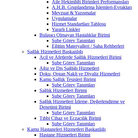
Aile Hekimliği Birimleri Performansları
A.H.B. Gruplandırma İşlemleri-Evrakları
Mevzuat & Yazışmalar
Uygulamalar
Hizmet Standartları Tablosu
Yararlı Linkler
Bulaşıcı Olmayan Hastalıklar Birimi
Şube Görev Tanımları
Eğitim Materyalleri / Saha Rehberleri
Sağlık Hizmetleri Başkanlığı
Acil ve Afetlerde Sağlık Hizmetleri Birimi
Şube Görev Tanımları
Ağız ve Diş Sağlığı Hizmetleri
Doku, Organ Nakli ve Diyaliz Hizmetleri
Kamu Sağlık Tesisleri Birimi
Şube Görev Tanımları
Sağlık Hizmetleri Birimi
Şube Görev Tanımları
Sağlık Hizmetleri İzleme, Değerlendirme ve
Denetimi Birimi
Şube Görev Tanımları
Tıbbi Cihaz ve Eczacılık Birimi
Şube Görev Tanımları
Kamu Hastaneleri Hizmetleri Başkanlığı
Hastane Hizmetleri Birimi