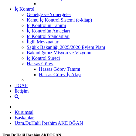
İç Kontrol
Genelge ve Yönergeler
Kamu İç Kontrol Sistemi (e-kitap)
İç Kontrolün Tanımı
İç Kontrolün Amaçları
İç Kontrol Standartları
İlgili Mevzuatlar
Sağlık Bakanlığı 2025/2026 Eylem Planı
Bakanlığımız Misyon ve Vizyonu
İç Kontrol Süreci
Hassas Görev
Hassas Görev Tanımı
Hassas Görev İş Akışı
TGAP
İletişim
Kurumsal
Başkanlar
Uzm.Dr.Halil İbrahim AKDOĞAN
Uzm.Dr.Halil İbrahim AKDOĞAN