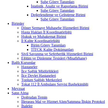
Şube Görev Tanımları
İstatistik, Analiz ve Raporlama Birimi
Şube Görev Tanımları
Değerlendirme ve Geliştirme Birimi
Şube Görev Tanımları
Birimler
Döner Sermaye Muhasebe Hizmetleri Birimi
Hasta Hakları İl Koordinatörlüğü
Hukuk ve Muhakemat Birimi
İl Kalite Koordinatörlüğü
Birim Görev Tanımları
TİTCK Kalite Dokümanları
Sivil Savunma ve Seferberlik Hizmetleri Birimi
Eğitim ve Dinlenme Tesisleri (Misafirhane)
Bağlı Kurumlar
Hastaneler
İlçe Sağlık Müdürlükleri
İlçe Devlet Hastaneleri
Toplum Sağlığı Merkezleri
Tokat 112 İl Ambulans Servisi Başhekimliği
Mevzuat
Satın Alma
Doğrudan Temin
İllerarası Mal ve Hizmet Alım/Satımına İlişkin Protokol
İhaleler