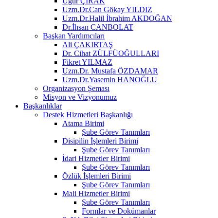
Uğur ÇIRAK
Uzm.Dr.Can Gökay YILDIZ
Uzm.Dr.Halil İbrahim AKDOĞAN
Dr.İhsan CANBOLAT
Başkan Yardımcıları
Ali ÇAKIRTAŞ
Dr. Cihat ZÜLFÜOĞULLARI
Fikret YILMAZ
Uzm.Dr. Mustafa ÖZDAMAR
Uzm.Dr.Yasemin HANOĞLU
Organizasyon Şeması
Misyon ve Vizyonumuz
Başkanlıklar
Destek Hizmetleri Başkanlığı
Atama Birimi
Şube Görev Tanımları
Disipilin İşlemleri Birimi
Şube Görev Tanımları
İdari Hizmetler Birimi
Şube Görev Tanımları
Özlük İşlemleri Birimi
Şube Görev Tanımları
Mali Hizmetler Birimi
Şube Görev Tanımları
Formlar ve Dokümanlar