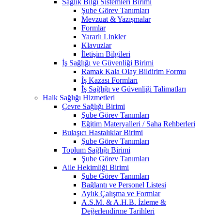
Sağlık Bilgi Sistemleri Birimi
Şube Görev Tanımları
Mevzuat & Yazışmalar
Formlar
Yararlı Linkler
Klavuzlar
İletişim Bilgileri
İş Sağlığı ve Güvenliği Birimi
Ramak Kala Olay Bildirim Formu
İş Kazası Formları
İş Sağlığı ve Güvenliği Talimatları
Halk Sağlığı Hizmetleri
Çevre Sağlığı Birimi
Şube Görev Tanımları
Eğitim Materyalleri / Saha Rehberleri
Bulaşıcı Hastalıklar Birimi
Şube Görev Tanımları
Toplum Sağlığı Birimi
Şube Görev Tanımları
Aile Hekimliği Birimi
Şube Görev Tanımları
Bağlantı ve Personel Listesi
Aylık Çalışma ve Formlar
A.S.M. & A.H.B. İzleme &
Değerlendirme Tarihleri