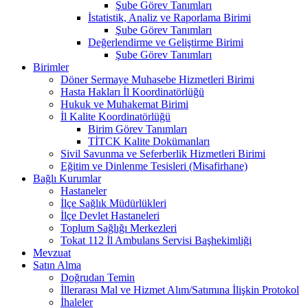
Şube Görev Tanımları
İstatistik, Analiz ve Raporlama Birimi
Şube Görev Tanımları
Değerlendirme ve Geliştirme Birimi
Şube Görev Tanımları
Birimler
Döner Sermaye Muhasebe Hizmetleri Birimi
Hasta Hakları İl Koordinatörlüğü
Hukuk ve Muhakemat Birimi
İl Kalite Koordinatörlüğü
Birim Görev Tanımları
TİTCK Kalite Dokümanları
Sivil Savunma ve Seferberlik Hizmetleri Birimi
Eğitim ve Dinlenme Tesisleri (Misafirhane)
Bağlı Kurumlar
Hastaneler
İlçe Sağlık Müdürlükleri
İlçe Devlet Hastaneleri
Toplum Sağlığı Merkezleri
Tokat 112 İl Ambulans Servisi Başhekimliği
Mevzuat
Satın Alma
Doğrudan Temin
İllerarası Mal ve Hizmet Alım/Satımına İlişkin Protokol
İhaleler