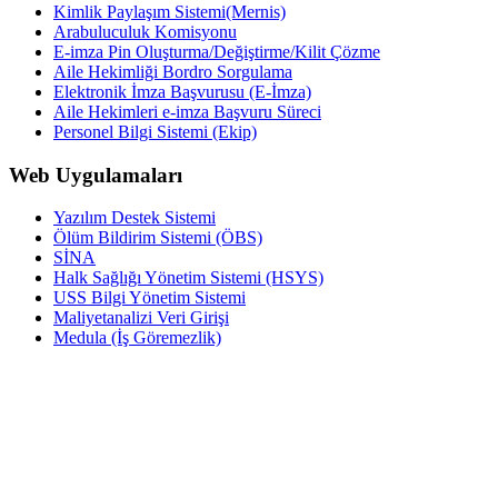
Kimlik Paylaşım Sistemi(Mernis)
Arabuluculuk Komisyonu
E-imza Pin Oluşturma/Değiştirme/Kilit Çözme
Aile Hekimliği Bordro Sorgulama
Elektronik İmza Başvurusu (E-İmza)
Aile Hekimleri e-imza Başvuru Süreci
Personel Bilgi Sistemi (Ekip)
Web Uygulamaları
Yazılım Destek Sistemi
Ölüm Bildirim Sistemi (ÖBS)
SİNA
Halk Sağlığı Yönetim Sistemi (HSYS)
USS Bilgi Yönetim Sistemi
Maliyetanalizi Veri Girişi
Medula (İş Göremezlik)