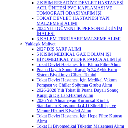
2 KISIM REŞADİYE DEVLET HASTANESİ
ACİL ÜNİTESİ PVC KAPLAMASI VE
TOMOGRAFİ ODASI YAPIM İŞİ
TOKAT DEVLET HASTANESİ YAPI
MALZEMESİ ALIMI
2024 YILI GÜVENLİK PERSONELİ GİYİM
İHALESİ
3 KALEM TIBBİ SARF MALZEME ALIMI
Yaklaşık Maliyet
2027 DİŞ SARF ALIMI
5 KISIM MEDİKAL GAZ DOLUM İŞİ
BİYOMEDİKAL YEDEK PARÇA ALIM İŞİ
Tokat Devlet Hastanesi İçin Klima Filtre Alımı
Puana Dayalı Sonuç Karşılığı 24 Aylık Kuru
Sistem Biyokimya Cihazı Temini
Tokat Devlet Hastanesi İçin Medikal Vakum
Pompası ve Chiller Soğutma Grubu Alımı
2026-2028 Yılı Tokat İli Puana Dayalı Sonuç
Karşılığı Dış Lab.Hizmet Alımı
2026 Yılı Alınamayan Kurumsal Kimlik
Standartları Kapsamında 4-D Sürekli İşçi ve
Memur Hizmet KIyafeti Alımı
Tokat Devlet Hastanesi İçin Hepa Filtre Kutusu
Alımı
Tokat İli Biyomedikal Tüketim Malzemesi Alımı