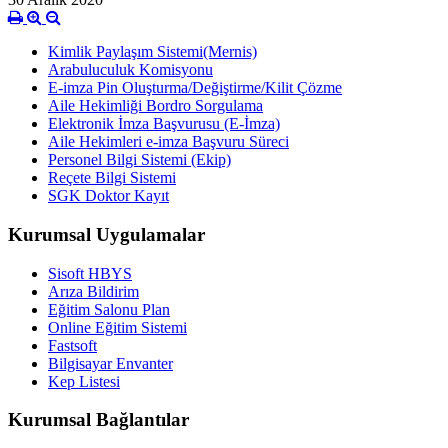
Kimlik Paylaşım Sistemi(Mernis)
Arabuluculuk Komisyonu
E-imza Pin Oluşturma/Değiştirme/Kilit Çözme
Aile Hekimliği Bordro Sorgulama
Elektronik İmza Başvurusu (E-İmza)
Aile Hekimleri e-imza Başvuru Süreci
Personel Bilgi Sistemi (Ekip)
Reçete Bilgi Sistemi
SGK Doktor Kayıt
Kurumsal Uygulamalar
Sisoft HBYS
Arıza Bildirim
Eğitim Salonu Plan
Online Eğitim Sistemi
Fastsoft
Bilgisayar Envanter
Kep Listesi
Kurumsal Bağlantılar