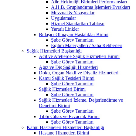
Aile Hekimliği Birimleri Performansları
A.H.B. Gruplandırma İşlemleri-Evrakları
Mevzuat & Yazışmalar
Uygulamalar
Hizmet Standartları Tablosu
Yararlı Linkler
Bulaşıcı Olmayan Hastalıklar Birimi
Şube Görev Tanımları
Eğitim Materyalleri / Saha Rehberleri
Sağlık Hizmetleri Başkanlığı
Acil ve Afetlerde Sağlık Hizmetleri Birimi
Şube Görev Tanımları
Ağız ve Diş Sağlığı Hizmetleri
Doku, Organ Nakli ve Diyaliz Hizmetleri
Kamu Sağlık Tesisleri Birimi
Şube Görev Tanımları
Sağlık Hizmetleri Birimi
Şube Görev Tanımları
Sağlık Hizmetleri İzleme, Değerlendirme ve
Denetimi Birimi
Şube Görev Tanımları
Tıbbi Cihaz ve Eczacılık Birimi
Şube Görev Tanımları
Kamu Hastaneleri Hizmetleri Başkanlığı
Hastane Hizmetleri Birimi