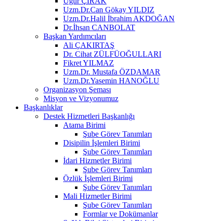
Uğur ÇIRAK
Uzm.Dr.Can Gökay YILDIZ
Uzm.Dr.Halil İbrahim AKDOĞAN
Dr.İhsan CANBOLAT
Başkan Yardımcıları
Ali ÇAKIRTAŞ
Dr. Cihat ZÜLFÜOĞULLARI
Fikret YILMAZ
Uzm.Dr. Mustafa ÖZDAMAR
Uzm.Dr.Yasemin HANOĞLU
Organizasyon Şeması
Misyon ve Vizyonumuz
Başkanlıklar
Destek Hizmetleri Başkanlığı
Atama Birimi
Şube Görev Tanımları
Disipilin İşlemleri Birimi
Şube Görev Tanımları
İdari Hizmetler Birimi
Şube Görev Tanımları
Özlük İşlemleri Birimi
Şube Görev Tanımları
Mali Hizmetler Birimi
Şube Görev Tanımları
Formlar ve Dokümanlar