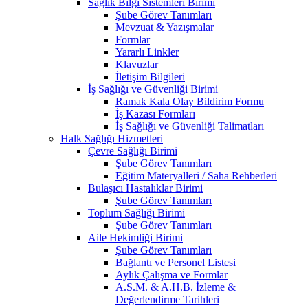
Sağlık Bilgi Sistemleri Birimi
Şube Görev Tanımları
Mevzuat & Yazışmalar
Formlar
Yararlı Linkler
Klavuzlar
İletişim Bilgileri
İş Sağlığı ve Güvenliği Birimi
Ramak Kala Olay Bildirim Formu
İş Kazası Formları
İş Sağlığı ve Güvenliği Talimatları
Halk Sağlığı Hizmetleri
Çevre Sağlığı Birimi
Şube Görev Tanımları
Eğitim Materyalleri / Saha Rehberleri
Bulaşıcı Hastalıklar Birimi
Şube Görev Tanımları
Toplum Sağlığı Birimi
Şube Görev Tanımları
Aile Hekimliği Birimi
Şube Görev Tanımları
Bağlantı ve Personel Listesi
Aylık Çalışma ve Formlar
A.S.M. & A.H.B. İzleme &
Değerlendirme Tarihleri