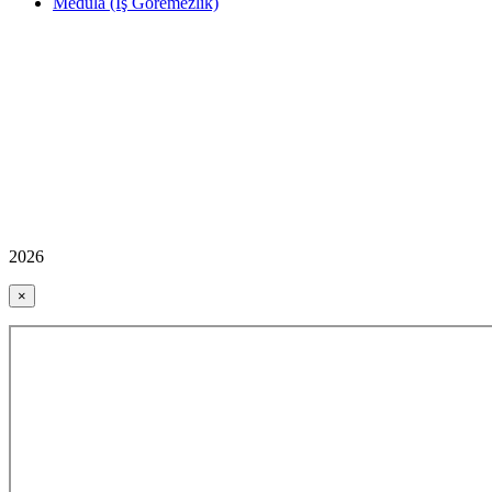
Medula (İş Göremezlik)
2026
×