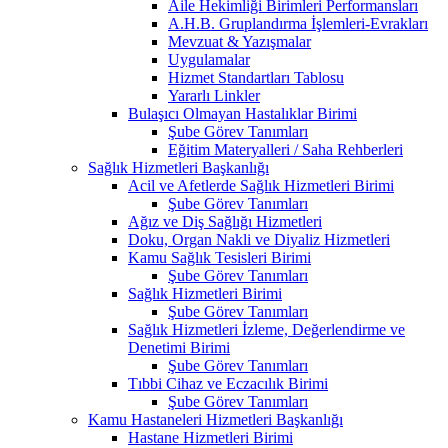
Aile Hekimliği Birimleri Performansları
A.H.B. Gruplandırma İşlemleri-Evrakları
Mevzuat & Yazışmalar
Uygulamalar
Hizmet Standartları Tablosu
Yararlı Linkler
Bulaşıcı Olmayan Hastalıklar Birimi
Şube Görev Tanımları
Eğitim Materyalleri / Saha Rehberleri
Sağlık Hizmetleri Başkanlığı
Acil ve Afetlerde Sağlık Hizmetleri Birimi
Şube Görev Tanımları
Ağız ve Diş Sağlığı Hizmetleri
Doku, Organ Nakli ve Diyaliz Hizmetleri
Kamu Sağlık Tesisleri Birimi
Şube Görev Tanımları
Sağlık Hizmetleri Birimi
Şube Görev Tanımları
Sağlık Hizmetleri İzleme, Değerlendirme ve
Denetimi Birimi
Şube Görev Tanımları
Tıbbi Cihaz ve Eczacılık Birimi
Şube Görev Tanımları
Kamu Hastaneleri Hizmetleri Başkanlığı
Hastane Hizmetleri Birimi