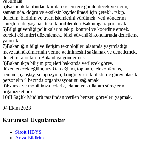
yaptırmak.
5)Bakanlık tarafından kurulan sistemlere gönderilecek verilerin,
zamanında, doğru ve eksiksiz kaydedilmesi için gerekli, takip,
denetim, bildirim ve uyarı işlemlerini yürütmek, veri gönderim
süreçlerinde yaşanan teknik problemleri Bakanlığa raporlamak.
6)Bilgi güvenliği politikalarını takip, kontrol ve koordine etmek,
gerekli eğitimleri düzenlemek, bilgi güvenliği konularında denetleme
yapmak.
7)Bakanlığın bilgi ve iletişim teknolojileri alanında yayımladığı
mevzuat hükümlerinin yerine getirilmesini sağlamak ve denetlemek,
denetim raporlarını Bakanlığa göndermek.
8)Bakanlıkça bilişim projeleri hakkında verilecek görev,
düzenlenecek eğitim, uzaktan eğitim, toplantı, telekonferans,
seminer, çalıştay, sempozyum, kongre vb. etkinliklerde görev alacak
personelin il bazında organizasyonunu sağlamak.
9)E-imza ve mobil imza tedarik, idame ve kullanım süreçlerini
organize etmek.
10)İl Sağlık Müdürü tarafından verilen benzeri görevleri yapmak.
04 Ekim 2023
Kurumsal Uygulamalar
Sisoft HBYS
Arıza Bildirim