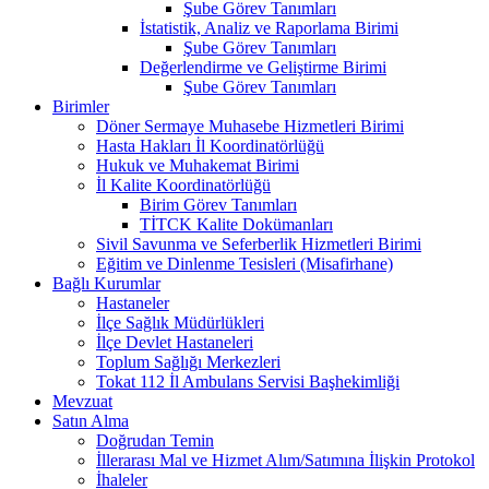
Şube Görev Tanımları
İstatistik, Analiz ve Raporlama Birimi
Şube Görev Tanımları
Değerlendirme ve Geliştirme Birimi
Şube Görev Tanımları
Birimler
Döner Sermaye Muhasebe Hizmetleri Birimi
Hasta Hakları İl Koordinatörlüğü
Hukuk ve Muhakemat Birimi
İl Kalite Koordinatörlüğü
Birim Görev Tanımları
TİTCK Kalite Dokümanları
Sivil Savunma ve Seferberlik Hizmetleri Birimi
Eğitim ve Dinlenme Tesisleri (Misafirhane)
Bağlı Kurumlar
Hastaneler
İlçe Sağlık Müdürlükleri
İlçe Devlet Hastaneleri
Toplum Sağlığı Merkezleri
Tokat 112 İl Ambulans Servisi Başhekimliği
Mevzuat
Satın Alma
Doğrudan Temin
İllerarası Mal ve Hizmet Alım/Satımına İlişkin Protokol
İhaleler