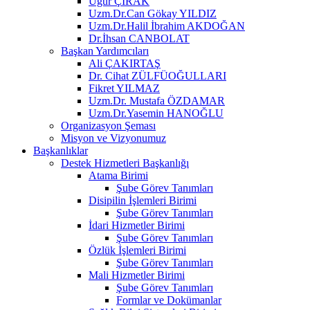
Uğur ÇIRAK
Uzm.Dr.Can Gökay YILDIZ
Uzm.Dr.Halil İbrahim AKDOĞAN
Dr.İhsan CANBOLAT
Başkan Yardımcıları
Ali ÇAKIRTAŞ
Dr. Cihat ZÜLFÜOĞULLARI
Fikret YILMAZ
Uzm.Dr. Mustafa ÖZDAMAR
Uzm.Dr.Yasemin HANOĞLU
Organizasyon Şeması
Misyon ve Vizyonumuz
Başkanlıklar
Destek Hizmetleri Başkanlığı
Atama Birimi
Şube Görev Tanımları
Disipilin İşlemleri Birimi
Şube Görev Tanımları
İdari Hizmetler Birimi
Şube Görev Tanımları
Özlük İşlemleri Birimi
Şube Görev Tanımları
Mali Hizmetler Birimi
Şube Görev Tanımları
Formlar ve Dokümanlar