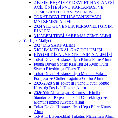
2 KISIM REŞADİYE DEVLET HASTANESİ
ACİL ÜNİTESİ PVC KAPLAMASI VE
TOMOGRAFİ ODASI YAPIM İŞİ
TOKAT DEVLET HASTANESİ YAPI
MALZEMESİ ALIMI
2024 YILI GÜVENLİK PERSONELİ GİYİM
İHALESİ
3 KALEM TIBBİ SARF MALZEME ALIMI
Yaklaşık Maliyet
2027 DİŞ SARF ALIMI
5 KISIM MEDİKAL GAZ DOLUM İŞİ
BİYOMEDİKAL YEDEK PARÇA ALIM İŞİ
Tokat Devlet Hastanesi İçin Klima Filtre Alımı
Puana Dayalı Sonuç Karşılığı 24 Aylık Kuru
Sistem Biyokimya Cihazı Temini
Tokat Devlet Hastanesi İçin Medikal Vakum
Pompası ve Chiller Soğutma Grubu Alımı
2026-2028 Yılı Tokat İli Puana Dayalı Sonuç
Karşılığı Dış Lab.Hizmet Alımı
2026 Yılı Alınamayan Kurumsal Kimlik
Standartları Kapsamında 4-D Sürekli İşçi ve
Memur Hizmet KIyafeti Alımı
Tokat Devlet Hastanesi İçin Hepa Filtre Kutusu
Alımı
Tokat İli Biyomedikal Tüketim Malzemesi Alımı