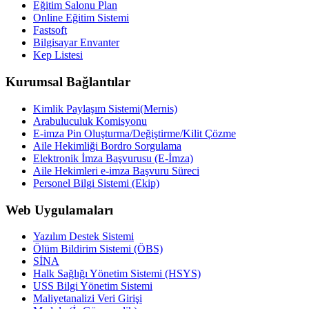
Eğitim Salonu Plan
Online Eğitim Sistemi
Fastsoft
Bilgisayar Envanter
Kep Listesi
Kurumsal Bağlantılar
Kimlik Paylaşım Sistemi(Mernis)
Arabuluculuk Komisyonu
E-imza Pin Oluşturma/Değiştirme/Kilit Çözme
Aile Hekimliği Bordro Sorgulama
Elektronik İmza Başvurusu (E-İmza)
Aile Hekimleri e-imza Başvuru Süreci
Personel Bilgi Sistemi (Ekip)
Web Uygulamaları
Yazılım Destek Sistemi
Ölüm Bildirim Sistemi (ÖBS)
SİNA
Halk Sağlığı Yönetim Sistemi (HSYS)
USS Bilgi Yönetim Sistemi
Maliyetanalizi Veri Girişi