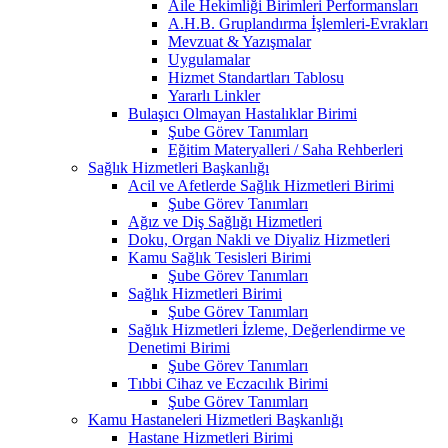
Aile Hekimliği Birimleri Performansları
A.H.B. Gruplandırma İşlemleri-Evrakları
Mevzuat & Yazışmalar
Uygulamalar
Hizmet Standartları Tablosu
Yararlı Linkler
Bulaşıcı Olmayan Hastalıklar Birimi
Şube Görev Tanımları
Eğitim Materyalleri / Saha Rehberleri
Sağlık Hizmetleri Başkanlığı
Acil ve Afetlerde Sağlık Hizmetleri Birimi
Şube Görev Tanımları
Ağız ve Diş Sağlığı Hizmetleri
Doku, Organ Nakli ve Diyaliz Hizmetleri
Kamu Sağlık Tesisleri Birimi
Şube Görev Tanımları
Sağlık Hizmetleri Birimi
Şube Görev Tanımları
Sağlık Hizmetleri İzleme, Değerlendirme ve
Denetimi Birimi
Şube Görev Tanımları
Tıbbi Cihaz ve Eczacılık Birimi
Şube Görev Tanımları
Kamu Hastaneleri Hizmetleri Başkanlığı
Hastane Hizmetleri Birimi