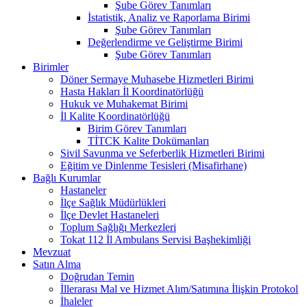
Şube Görev Tanımları
İstatistik, Analiz ve Raporlama Birimi
Şube Görev Tanımları
Değerlendirme ve Geliştirme Birimi
Şube Görev Tanımları
Birimler
Döner Sermaye Muhasebe Hizmetleri Birimi
Hasta Hakları İl Koordinatörlüğü
Hukuk ve Muhakemat Birimi
İl Kalite Koordinatörlüğü
Birim Görev Tanımları
TİTCK Kalite Dokümanları
Sivil Savunma ve Seferberlik Hizmetleri Birimi
Eğitim ve Dinlenme Tesisleri (Misafirhane)
Bağlı Kurumlar
Hastaneler
İlçe Sağlık Müdürlükleri
İlçe Devlet Hastaneleri
Toplum Sağlığı Merkezleri
Tokat 112 İl Ambulans Servisi Başhekimliği
Mevzuat
Satın Alma
Doğrudan Temin
İllerarası Mal ve Hizmet Alım/Satımına İlişkin Protokol
İhaleler