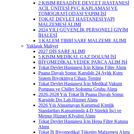
2 KISIM REŞADİYE DEVLET HASTANESİ
ACİL ÜNİTESİ PVC KAPLAMASI VE
TOMOGRAFİ ODASI YAPIM İŞİ
TOKAT DEVLET HASTANESİ YAPI
MALZEMESİ ALIMI
2024 YILI GÜVENLİK PERSONELİ GİYİM
İHALESİ
3 KALEM TIBBİ SARF MALZEME ALIMI
Yaklaşık Maliyet
2027 DİŞ SARF ALIMI
5 KISIM MEDİKAL GAZ DOLUM İŞİ
BİYOMEDİKAL YEDEK PARÇA ALIM İŞİ
Tokat Devlet Hastanesi İçin Klima Filtre Alımı
Puana Dayalı Sonuç Karşılığı 24 Aylık Kuru
Sistem Biyokimya Cihazı Temini
Tokat Devlet Hastanesi İçin Medikal Vakum
Pompası ve Chiller Soğutma Grubu Alımı
2026-2028 Yılı Tokat İli Puana Dayalı Sonuç
Karşılığı Dış Lab.Hizmet Alımı
2026 Yılı Alınamayan Kurumsal Kimlik
Standartları Kapsamında 4-D Sürekli İşçi ve
Memur Hizmet KIyafeti Alımı
Tokat Devlet Hastanesi İçin Hepa Filtre Kutusu
Alımı
Tokat İli Biyomedikal Tüketim Malzemesi Alımı