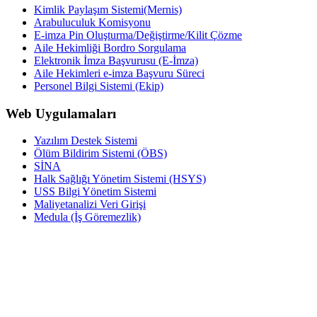
Kimlik Paylaşım Sistemi(Mernis)
Arabuluculuk Komisyonu
E-imza Pin Oluşturma/Değiştirme/Kilit Çözme
Aile Hekimliği Bordro Sorgulama
Elektronik İmza Başvurusu (E-İmza)
Aile Hekimleri e-imza Başvuru Süreci
Personel Bilgi Sistemi (Ekip)
Web Uygulamaları
Yazılım Destek Sistemi
Ölüm Bildirim Sistemi (ÖBS)
SİNA
Halk Sağlığı Yönetim Sistemi (HSYS)
USS Bilgi Yönetim Sistemi
Maliyetanalizi Veri Girişi
Medula (İş Göremezlik)