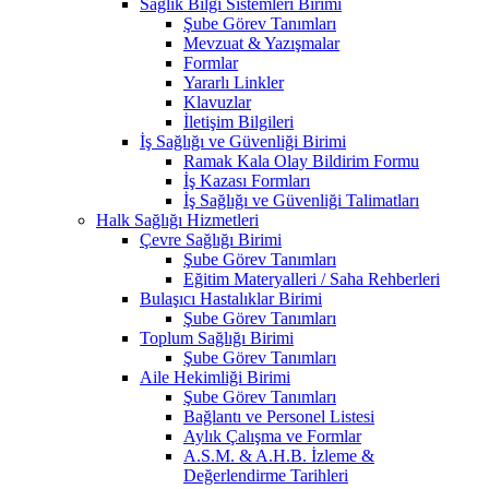
Sağlık Bilgi Sistemleri Birimi
Şube Görev Tanımları
Mevzuat & Yazışmalar
Formlar
Yararlı Linkler
Klavuzlar
İletişim Bilgileri
İş Sağlığı ve Güvenliği Birimi
Ramak Kala Olay Bildirim Formu
İş Kazası Formları
İş Sağlığı ve Güvenliği Talimatları
Halk Sağlığı Hizmetleri
Çevre Sağlığı Birimi
Şube Görev Tanımları
Eğitim Materyalleri / Saha Rehberleri
Bulaşıcı Hastalıklar Birimi
Şube Görev Tanımları
Toplum Sağlığı Birimi
Şube Görev Tanımları
Aile Hekimliği Birimi
Şube Görev Tanımları
Bağlantı ve Personel Listesi
Aylık Çalışma ve Formlar
A.S.M. & A.H.B. İzleme &
Değerlendirme Tarihleri