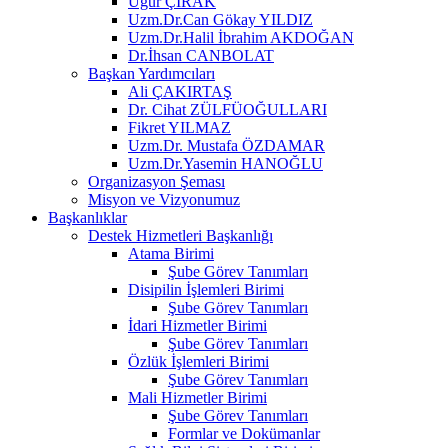
Uğur ÇIRAK
Uzm.Dr.Can Gökay YILDIZ
Uzm.Dr.Halil İbrahim AKDOĞAN
Dr.İhsan CANBOLAT
Başkan Yardımcıları
Ali ÇAKIRTAŞ
Dr. Cihat ZÜLFÜOĞULLARI
Fikret YILMAZ
Uzm.Dr. Mustafa ÖZDAMAR
Uzm.Dr.Yasemin HANOĞLU
Organizasyon Şeması
Misyon ve Vizyonumuz
Başkanlıklar
Destek Hizmetleri Başkanlığı
Atama Birimi
Şube Görev Tanımları
Disipilin İşlemleri Birimi
Şube Görev Tanımları
İdari Hizmetler Birimi
Şube Görev Tanımları
Özlük İşlemleri Birimi
Şube Görev Tanımları
Mali Hizmetler Birimi
Şube Görev Tanımları
Formlar ve Dokümanlar