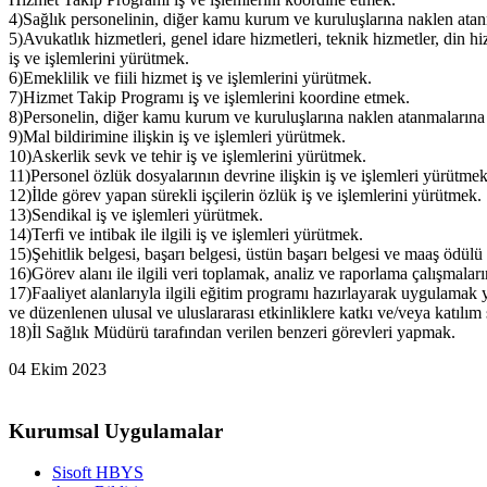
4)Sağlık personelinin, diğer kamu kurum ve kuruluşlarına naklen atanm
5)Avukatlık hizmetleri, genel idare hizmetleri, teknik hizmetler, din h
iş ve işlemlerini yürütmek.
6)Emeklilik ve fiili hizmet iş ve işlemlerini yürütmek.
7)Hizmet Takip Programı iş ve işlemlerini koordine etmek.
8)Personelin, diğer kamu kurum ve kuruluşlarına naklen atanmalarına i
9)Mal bildirimine ilişkin iş ve işlemleri yürütmek.
10)Askerlik sevk ve tehir iş ve işlemlerini yürütmek.
11)Personel özlük dosyalarının devrine ilişkin iş ve işlemleri yürütmek
12)İlde görev yapan sürekli işçilerin özlük iş ve işlemlerini yürütmek.
13)Sendikal iş ve işlemleri yürütmek.
14)Terfi ve intibak ile ilgili iş ve işlemleri yürütmek.
15)Şehitlik belgesi, başarı belgesi, üstün başarı belgesi ve maaş ödülü i
16)Görev alanı ile ilgili veri toplamak, analiz ve raporlama çalışmala
17)Faaliyet alanlarıyla ilgili eğitim programı hazırlayarak uygulamak
ve düzenlenen ulusal ve uluslararası etkinliklere katkı ve/veya katılı
18)İl Sağlık Müdürü tarafından verilen benzeri görevleri yapmak.
04 Ekim 2023
Kurumsal Uygulamalar
Sisoft HBYS