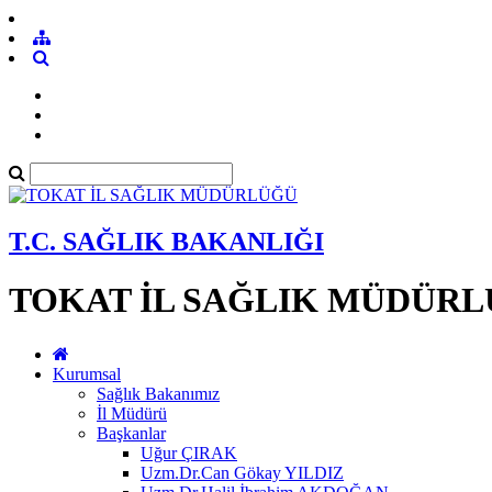
T.C. SAĞLIK BAKANLIĞI
TOKAT İL SAĞLIK MÜDÜR
Kurumsal
Sağlık Bakanımız
İl Müdürü
Başkanlar
Uğur ÇIRAK
Uzm.Dr.Can Gökay YILDIZ