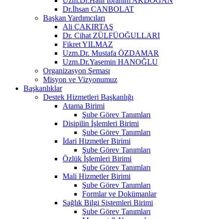
Uzm.Dr.Halil İbrahim AKDOĞAN
Dr.İhsan CANBOLAT
Başkan Yardımcıları
Ali ÇAKIRTAŞ
Dr. Cihat ZÜLFÜOĞULLARI
Fikret YILMAZ
Uzm.Dr. Mustafa ÖZDAMAR
Uzm.Dr.Yasemin HANOĞLU
Organizasyon Şeması
Misyon ve Vizyonumuz
Başkanlıklar
Destek Hizmetleri Başkanlığı
Atama Birimi
Şube Görev Tanımları
Disipilin İşlemleri Birimi
Şube Görev Tanımları
İdari Hizmetler Birimi
Şube Görev Tanımları
Özlük İşlemleri Birimi
Şube Görev Tanımları
Mali Hizmetler Birimi
Şube Görev Tanımları
Formlar ve Dokümanlar
Sağlık Bilgi Sistemleri Birimi
Şube Görev Tanımları