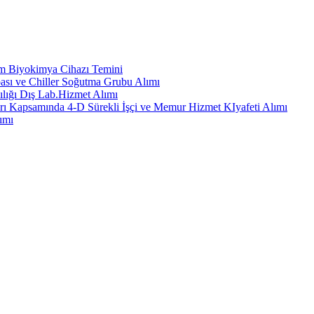
em Biyokimya Cihazı Temini
ası ve Chiller Soğutma Grubu Alımı
ılığı Dış Lab.Hizmet Alımı
rı Kapsamında 4-D Sürekli İşçi ve Memur Hizmet KIyafeti Alımı
ımı