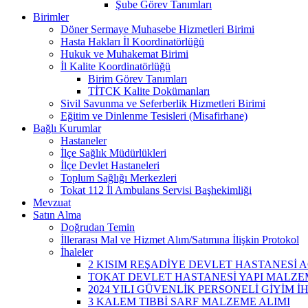
Şube Görev Tanımları
Birimler
Döner Sermaye Muhasebe Hizmetleri Birimi
Hasta Hakları İl Koordinatörlüğü
Hukuk ve Muhakemat Birimi
İl Kalite Koordinatörlüğü
Birim Görev Tanımları
TİTCK Kalite Dokümanları
Sivil Savunma ve Seferberlik Hizmetleri Birimi
Eğitim ve Dinlenme Tesisleri (Misafirhane)
Bağlı Kurumlar
Hastaneler
İlçe Sağlık Müdürlükleri
İlçe Devlet Hastaneleri
Toplum Sağlığı Merkezleri
Tokat 112 İl Ambulans Servisi Başhekimliği
Mevzuat
Satın Alma
Doğrudan Temin
İllerarası Mal ve Hizmet Alım/Satımına İlişkin Protokol
İhaleler
2 KISIM REŞADİYE DEVLET HASTANESİ A
TOKAT DEVLET HASTANESİ YAPI MALZEM
2024 YILI GÜVENLİK PERSONELİ GİYİM İ
3 KALEM TIBBİ SARF MALZEME ALIMI