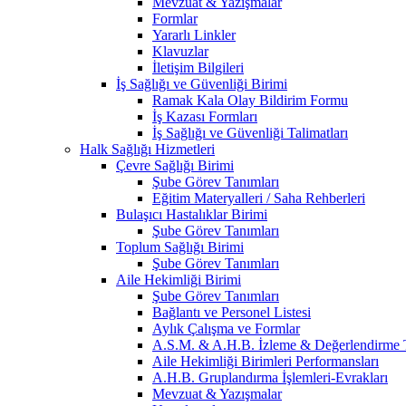
Mevzuat & Yazışmalar
Formlar
Yararlı Linkler
Klavuzlar
İletişim Bilgileri
İş Sağlığı ve Güvenliği Birimi
Ramak Kala Olay Bildirim Formu
İş Kazası Formları
İş Sağlığı ve Güvenliği Talimatları
Halk Sağlığı Hizmetleri
Çevre Sağlığı Birimi
Şube Görev Tanımları
Eğitim Materyalleri / Saha Rehberleri
Bulaşıcı Hastalıklar Birimi
Şube Görev Tanımları
Toplum Sağlığı Birimi
Şube Görev Tanımları
Aile Hekimliği Birimi
Şube Görev Tanımları
Bağlantı ve Personel Listesi
Aylık Çalışma ve Formlar
A.S.M. & A.H.B. İzleme & Değerlendirme T
Aile Hekimliği Birimleri Performansları
A.H.B. Gruplandırma İşlemleri-Evrakları
Mevzuat & Yazışmalar