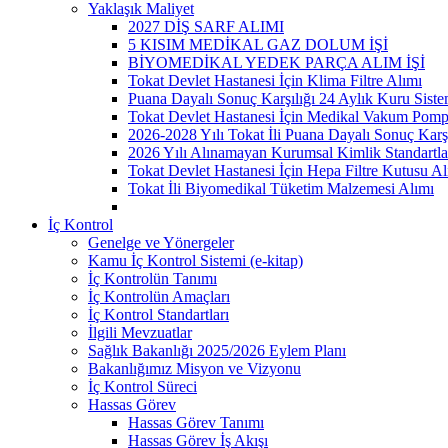
Yaklaşık Maliyet
2027 DİŞ SARF ALIMI
5 KISIM MEDİKAL GAZ DOLUM İŞİ
BİYOMEDİKAL YEDEK PARÇA ALIM İŞİ
Tokat Devlet Hastanesi İçin Klima Filtre Alımı
Puana Dayalı Sonuç Karşılığı 24 Aylık Kuru Sist
Tokat Devlet Hastanesi İçin Medikal Vakum Pomp
2026-2028 Yılı Tokat İli Puana Dayalı Sonuç Karş
2026 Yılı Alınamayan Kurumsal Kimlik Standartla
Tokat Devlet Hastanesi İçin Hepa Filtre Kutusu Al
Tokat İli Biyomedikal Tüketim Malzemesi Alımı
İç Kontrol
Genelge ve Yönergeler
Kamu İç Kontrol Sistemi (e-kitap)
İç Kontrolün Tanımı
İç Kontrolün Amaçları
İç Kontrol Standartları
İlgili Mevzuatlar
Sağlık Bakanlığı 2025/2026 Eylem Planı
Bakanlığımız Misyon ve Vizyonu
İç Kontrol Süreci
Hassas Görev
Hassas Görev Tanımı
Hassas Görev İş Akışı