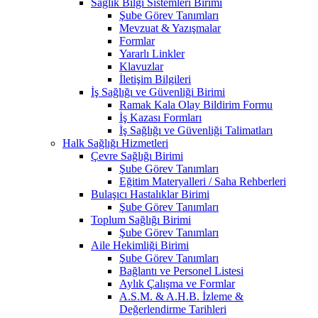
Sağlık Bilgi Sistemleri Birimi
Şube Görev Tanımları
Mevzuat & Yazışmalar
Formlar
Yararlı Linkler
Klavuzlar
İletişim Bilgileri
İş Sağlığı ve Güvenliği Birimi
Ramak Kala Olay Bildirim Formu
İş Kazası Formları
İş Sağlığı ve Güvenliği Talimatları
Halk Sağlığı Hizmetleri
Çevre Sağlığı Birimi
Şube Görev Tanımları
Eğitim Materyalleri / Saha Rehberleri
Bulaşıcı Hastalıklar Birimi
Şube Görev Tanımları
Toplum Sağlığı Birimi
Şube Görev Tanımları
Aile Hekimliği Birimi
Şube Görev Tanımları
Bağlantı ve Personel Listesi
Aylık Çalışma ve Formlar
A.S.M. & A.H.B. İzleme &
Değerlendirme Tarihleri