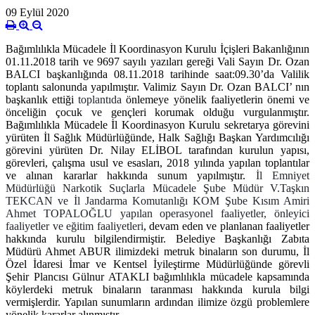
09 Eylül 2020
Bağımlılıkla Mücadele İl Koordinasyon Kurulu İçişleri Bakanlığının
01.11.2018 tarih ve 9697 sayılı yazıları gereği Vali Sayın Dr. Ozan
BALCI başkanlığında 08.11.2018 tarihinde saat:09.30’da Valilik
toplantı salonunda yapılmıştır. Valimiz Sayın Dr. Ozan BALCI’ nın
başkanlık ettiği
toplantıda
önlemeye yönelik faaliyetlerin önemi ve
önceliğin çocuk ve gençleri korumak olduğu vurgulanmıştır.
Bağımlılıkla Mücadele İl Koordinasyon Kurulu sekretarya görevini
yürüten İl Sağlık Müdürlüğünde, Halk Sağlığı Başkan Yardımcılığı
görevini yürüten Dr. Nilay ELİBOL tarafından kurulun yapısı,
görevleri, çalışma usul ve esasları, 2018 yılında yapılan toplantılar
ve alınan kararlar hakkında sunum yapılmıştır.
İl Emniyet
Müdürlüğü
Narkotik Suçlarla Mücadele Şube Müdür V.
Taşkın
TEKCAN ve İl Jandarma Komutanlığı KOM Şube Kısım Amiri
Ahmet TOPALOĞLU yapılan operasyonel faaliyetler, önleyici
faaliyetler ve eğitim faaliyetleri
, devam eden ve planlanan faaliyetler
hakkında kurulu bilgilendirmiştir. Belediye Başkanlığı Zabıta
Müdürü Ahmet ABUR ilimizdeki metruk binaların son durumu, İl
Özel
İdaresi İmar ve Kentsel İyileştirme Müdürlüğünde görevli
Şehir Plancısı Gülnur ATAKLI bağımlılıkla mücadele kapsamında
köylerdeki metruk binaların taranması hakkında kurula bilgi
vermişlerdir. Yapılan sunumların ardından ilimize özgü problemlere
yönelik kararlar alınmıştır
.