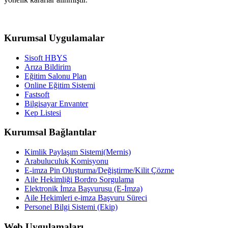
Kurumsal Uygulamalar
Sisoft HBYS
Arıza Bildirim
Eğitim Salonu Plan
Online Eğitim Sistemi
Fastsoft
Bilgisayar Envanter
Kep Listesi
Kurumsal Bağlantılar
Kimlik Paylaşım Sistemi(Mernis)
Arabuluculuk Komisyonu
E-imza Pin Oluşturma/Değiştirme/Kilit Çözme
Aile Hekimliği Bordro Sorgulama
Elektronik İmza Başvurusu (E-İmza)
Aile Hekimleri e-imza Başvuru Süreci
Personel Bilgi Sistemi (Ekip)
Web Uygulamaları