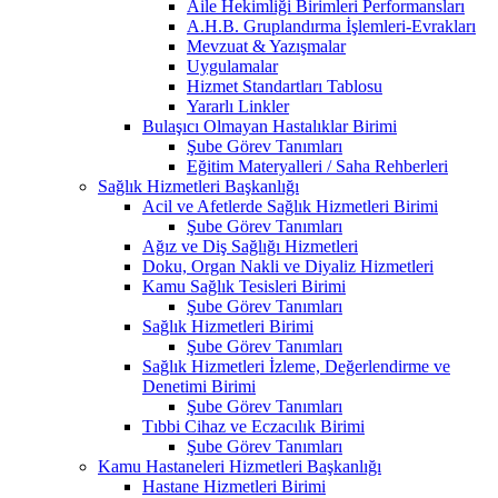
Aile Hekimliği Birimleri Performansları
A.H.B. Gruplandırma İşlemleri-Evrakları
Mevzuat & Yazışmalar
Uygulamalar
Hizmet Standartları Tablosu
Yararlı Linkler
Bulaşıcı Olmayan Hastalıklar Birimi
Şube Görev Tanımları
Eğitim Materyalleri / Saha Rehberleri
Sağlık Hizmetleri Başkanlığı
Acil ve Afetlerde Sağlık Hizmetleri Birimi
Şube Görev Tanımları
Ağız ve Diş Sağlığı Hizmetleri
Doku, Organ Nakli ve Diyaliz Hizmetleri
Kamu Sağlık Tesisleri Birimi
Şube Görev Tanımları
Sağlık Hizmetleri Birimi
Şube Görev Tanımları
Sağlık Hizmetleri İzleme, Değerlendirme ve
Denetimi Birimi
Şube Görev Tanımları
Tıbbi Cihaz ve Eczacılık Birimi
Şube Görev Tanımları
Kamu Hastaneleri Hizmetleri Başkanlığı
Hastane Hizmetleri Birimi