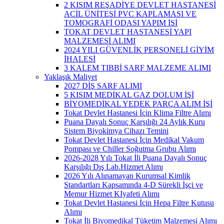
2 KISIM REŞADİYE DEVLET HASTANESİ
ACİL ÜNİTESİ PVC KAPLAMASI VE
TOMOGRAFİ ODASI YAPIM İŞİ
TOKAT DEVLET HASTANESİ YAPI
MALZEMESİ ALIMI
2024 YILI GÜVENLİK PERSONELİ GİYİM
İHALESİ
3 KALEM TIBBİ SARF MALZEME ALIMI
Yaklaşık Maliyet
2027 DİŞ SARF ALIMI
5 KISIM MEDİKAL GAZ DOLUM İŞİ
BİYOMEDİKAL YEDEK PARÇA ALIM İŞİ
Tokat Devlet Hastanesi İçin Klima Filtre Alımı
Puana Dayalı Sonuç Karşılığı 24 Aylık Kuru
Sistem Biyokimya Cihazı Temini
Tokat Devlet Hastanesi İçin Medikal Vakum
Pompası ve Chiller Soğutma Grubu Alımı
2026-2028 Yılı Tokat İli Puana Dayalı Sonuç
Karşılığı Dış Lab.Hizmet Alımı
2026 Yılı Alınamayan Kurumsal Kimlik
Standartları Kapsamında 4-D Sürekli İşçi ve
Memur Hizmet KIyafeti Alımı
Tokat Devlet Hastanesi İçin Hepa Filtre Kutusu
Alımı
Tokat İli Biyomedikal Tüketim Malzemesi Alımı