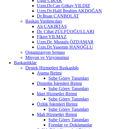
Uğur ÇIRAK
Uzm.Dr.Can Gökay YILDIZ
Uzm.Dr.Halil İbrahim AKDOĞAN
Dr.İhsan CANBOLAT
Başkan Yardımcıları
Ali ÇAKIRTAŞ
Dr. Cihat ZÜLFÜOĞULLARI
Fikret YILMAZ
Uzm.Dr. Mustafa ÖZDAMAR
Uzm.Dr.Yasemin HANOĞLU
Organizasyon Şeması
Misyon ve Vizyonumuz
Başkanlıklar
Destek Hizmetleri Başkanlığı
Atama Birimi
Şube Görev Tanımları
Disipilin İşlemleri Birimi
Şube Görev Tanımları
İdari Hizmetler Birimi
Şube Görev Tanımları
Özlük İşlemleri Birimi
Şube Görev Tanımları
Mali Hizmetler Birimi
Şube Görev Tanımları
Formlar ve Dokümanlar