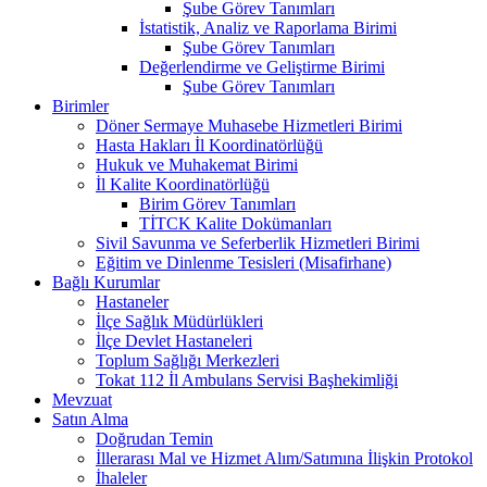
Şube Görev Tanımları
İstatistik, Analiz ve Raporlama Birimi
Şube Görev Tanımları
Değerlendirme ve Geliştirme Birimi
Şube Görev Tanımları
Birimler
Döner Sermaye Muhasebe Hizmetleri Birimi
Hasta Hakları İl Koordinatörlüğü
Hukuk ve Muhakemat Birimi
İl Kalite Koordinatörlüğü
Birim Görev Tanımları
TİTCK Kalite Dokümanları
Sivil Savunma ve Seferberlik Hizmetleri Birimi
Eğitim ve Dinlenme Tesisleri (Misafirhane)
Bağlı Kurumlar
Hastaneler
İlçe Sağlık Müdürlükleri
İlçe Devlet Hastaneleri
Toplum Sağlığı Merkezleri
Tokat 112 İl Ambulans Servisi Başhekimliği
Mevzuat
Satın Alma
Doğrudan Temin
İllerarası Mal ve Hizmet Alım/Satımına İlişkin Protokol
İhaleler