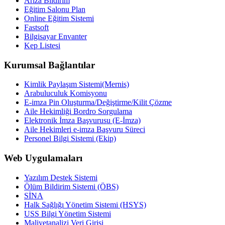
Arıza Bildirim
Eğitim Salonu Plan
Online Eğitim Sistemi
Fastsoft
Bilgisayar Envanter
Kep Listesi
Kurumsal Bağlantılar
Kimlik Paylaşım Sistemi(Mernis)
Arabuluculuk Komisyonu
E-imza Pin Oluşturma/Değiştirme/Kilit Çözme
Aile Hekimliği Bordro Sorgulama
Elektronik İmza Başvurusu (E-İmza)
Aile Hekimleri e-imza Başvuru Süreci
Personel Bilgi Sistemi (Ekip)
Web Uygulamaları
Yazılım Destek Sistemi
Ölüm Bildirim Sistemi (ÖBS)
SİNA
Halk Sağlığı Yönetim Sistemi (HSYS)
USS Bilgi Yönetim Sistemi
Maliyetanalizi Veri Girişi