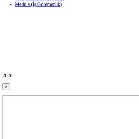
Medula (İş Göremezlik)
2026
×