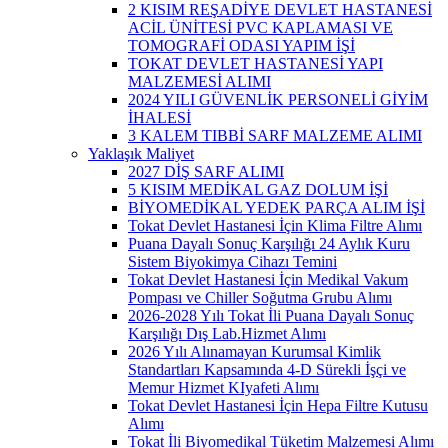
2 KISIM REŞADİYE DEVLET HASTANESİ
ACİL ÜNİTESİ PVC KAPLAMASI VE
TOMOGRAFİ ODASI YAPIM İŞİ
TOKAT DEVLET HASTANESİ YAPI
MALZEMESİ ALIMI
2024 YILI GÜVENLİK PERSONELİ GİYİM
İHALESİ
3 KALEM TIBBİ SARF MALZEME ALIMI
Yaklaşık Maliyet
2027 DİŞ SARF ALIMI
5 KISIM MEDİKAL GAZ DOLUM İŞİ
BİYOMEDİKAL YEDEK PARÇA ALIM İŞİ
Tokat Devlet Hastanesi İçin Klima Filtre Alımı
Puana Dayalı Sonuç Karşılığı 24 Aylık Kuru
Sistem Biyokimya Cihazı Temini
Tokat Devlet Hastanesi İçin Medikal Vakum
Pompası ve Chiller Soğutma Grubu Alımı
2026-2028 Yılı Tokat İli Puana Dayalı Sonuç
Karşılığı Dış Lab.Hizmet Alımı
2026 Yılı Alınamayan Kurumsal Kimlik
Standartları Kapsamında 4-D Sürekli İşçi ve
Memur Hizmet KIyafeti Alımı
Tokat Devlet Hastanesi İçin Hepa Filtre Kutusu
Alımı
Tokat İli Biyomedikal Tüketim Malzemesi Alımı