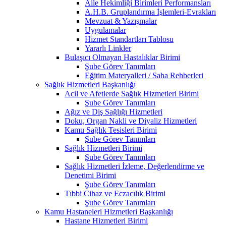
Aile Hekimliği Birimleri Performansları
A.H.B. Gruplandırma İşlemleri-Evrakları
Mevzuat & Yazışmalar
Uygulamalar
Hizmet Standartları Tablosu
Yararlı Linkler
Bulaşıcı Olmayan Hastalıklar Birimi
Şube Görev Tanımları
Eğitim Materyalleri / Saha Rehberleri
Sağlık Hizmetleri Başkanlığı
Acil ve Afetlerde Sağlık Hizmetleri Birimi
Şube Görev Tanımları
Ağız ve Diş Sağlığı Hizmetleri
Doku, Organ Nakli ve Diyaliz Hizmetleri
Kamu Sağlık Tesisleri Birimi
Şube Görev Tanımları
Sağlık Hizmetleri Birimi
Şube Görev Tanımları
Sağlık Hizmetleri İzleme, Değerlendirme ve
Denetimi Birimi
Şube Görev Tanımları
Tıbbi Cihaz ve Eczacılık Birimi
Şube Görev Tanımları
Kamu Hastaneleri Hizmetleri Başkanlığı
Hastane Hizmetleri Birimi