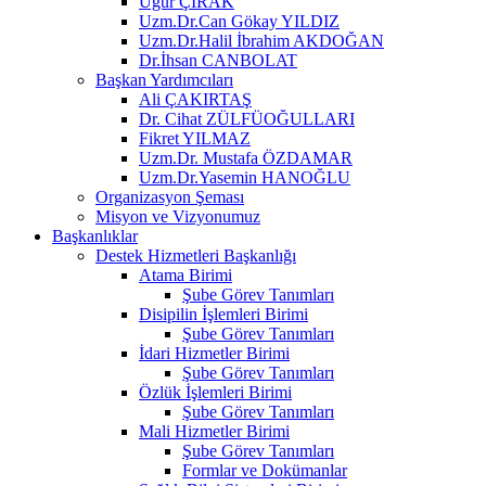
Uğur ÇIRAK
Uzm.Dr.Can Gökay YILDIZ
Uzm.Dr.Halil İbrahim AKDOĞAN
Dr.İhsan CANBOLAT
Başkan Yardımcıları
Ali ÇAKIRTAŞ
Dr. Cihat ZÜLFÜOĞULLARI
Fikret YILMAZ
Uzm.Dr. Mustafa ÖZDAMAR
Uzm.Dr.Yasemin HANOĞLU
Organizasyon Şeması
Misyon ve Vizyonumuz
Başkanlıklar
Destek Hizmetleri Başkanlığı
Atama Birimi
Şube Görev Tanımları
Disipilin İşlemleri Birimi
Şube Görev Tanımları
İdari Hizmetler Birimi
Şube Görev Tanımları
Özlük İşlemleri Birimi
Şube Görev Tanımları
Mali Hizmetler Birimi
Şube Görev Tanımları
Formlar ve Dokümanlar