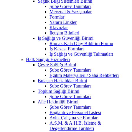
Sağlık Bilgi Sistemleri Birimi
Şube Görev Tanımları
Mevzuat & Yazışmalar
Formlar
Yararlı Linkler
Klavuzlar
İletişim Bilgileri
İş Sağlığı ve Güvenliği Birimi
Ramak Kala Olay Bildirim Formu
İş Kazası Formları
İş Sağlığı ve Güvenliği Talimatları
Halk Sağlığı Hizmetleri
Çevre Sağlığı Birimi
Şube Görev Tanımları
Eğitim Materyalleri / Saha Rehberleri
Bulaşıcı Hastalıklar Birimi
Şube Görev Tanımları
Toplum Sağlığı Birimi
Şube Görev Tanımları
Aile Hekimliği Birimi
Şube Görev Tanımları
Bağlantı ve Personel Listesi
Aylık Çalışma ve Formlar
A.S.M. & A.H.B. İzleme &
Değerlendirme Tarihleri