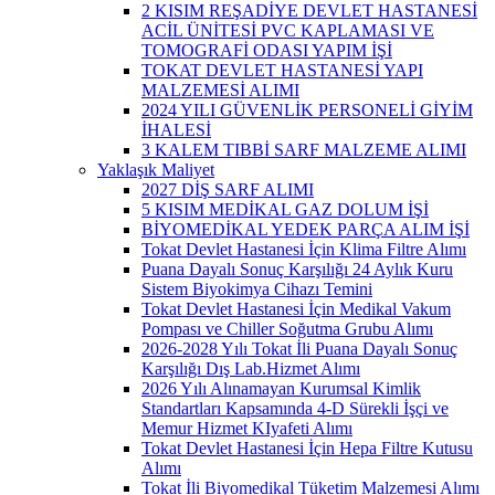
2 KISIM REŞADİYE DEVLET HASTANESİ
ACİL ÜNİTESİ PVC KAPLAMASI VE
TOMOGRAFİ ODASI YAPIM İŞİ
TOKAT DEVLET HASTANESİ YAPI
MALZEMESİ ALIMI
2024 YILI GÜVENLİK PERSONELİ GİYİM
İHALESİ
3 KALEM TIBBİ SARF MALZEME ALIMI
Yaklaşık Maliyet
2027 DİŞ SARF ALIMI
5 KISIM MEDİKAL GAZ DOLUM İŞİ
BİYOMEDİKAL YEDEK PARÇA ALIM İŞİ
Tokat Devlet Hastanesi İçin Klima Filtre Alımı
Puana Dayalı Sonuç Karşılığı 24 Aylık Kuru
Sistem Biyokimya Cihazı Temini
Tokat Devlet Hastanesi İçin Medikal Vakum
Pompası ve Chiller Soğutma Grubu Alımı
2026-2028 Yılı Tokat İli Puana Dayalı Sonuç
Karşılığı Dış Lab.Hizmet Alımı
2026 Yılı Alınamayan Kurumsal Kimlik
Standartları Kapsamında 4-D Sürekli İşçi ve
Memur Hizmet KIyafeti Alımı
Tokat Devlet Hastanesi İçin Hepa Filtre Kutusu
Alımı
Tokat İli Biyomedikal Tüketim Malzemesi Alımı