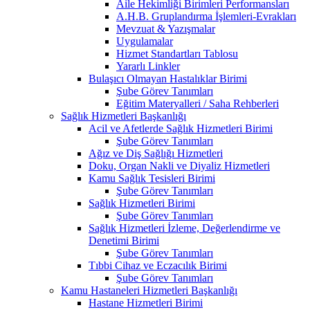
Aile Hekimliği Birimleri Performansları
A.H.B. Gruplandırma İşlemleri-Evrakları
Mevzuat & Yazışmalar
Uygulamalar
Hizmet Standartları Tablosu
Yararlı Linkler
Bulaşıcı Olmayan Hastalıklar Birimi
Şube Görev Tanımları
Eğitim Materyalleri / Saha Rehberleri
Sağlık Hizmetleri Başkanlığı
Acil ve Afetlerde Sağlık Hizmetleri Birimi
Şube Görev Tanımları
Ağız ve Diş Sağlığı Hizmetleri
Doku, Organ Nakli ve Diyaliz Hizmetleri
Kamu Sağlık Tesisleri Birimi
Şube Görev Tanımları
Sağlık Hizmetleri Birimi
Şube Görev Tanımları
Sağlık Hizmetleri İzleme, Değerlendirme ve
Denetimi Birimi
Şube Görev Tanımları
Tıbbi Cihaz ve Eczacılık Birimi
Şube Görev Tanımları
Kamu Hastaneleri Hizmetleri Başkanlığı
Hastane Hizmetleri Birimi