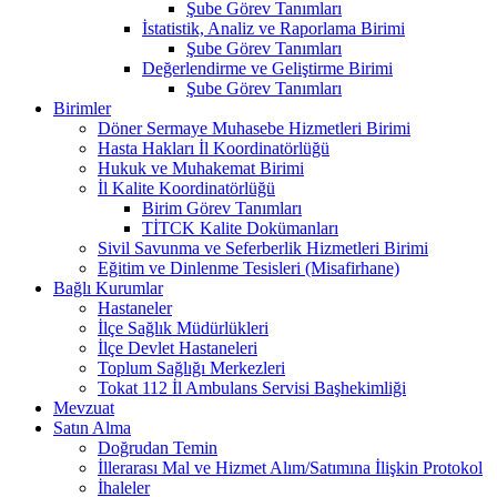
Şube Görev Tanımları
İstatistik, Analiz ve Raporlama Birimi
Şube Görev Tanımları
Değerlendirme ve Geliştirme Birimi
Şube Görev Tanımları
Birimler
Döner Sermaye Muhasebe Hizmetleri Birimi
Hasta Hakları İl Koordinatörlüğü
Hukuk ve Muhakemat Birimi
İl Kalite Koordinatörlüğü
Birim Görev Tanımları
TİTCK Kalite Dokümanları
Sivil Savunma ve Seferberlik Hizmetleri Birimi
Eğitim ve Dinlenme Tesisleri (Misafirhane)
Bağlı Kurumlar
Hastaneler
İlçe Sağlık Müdürlükleri
İlçe Devlet Hastaneleri
Toplum Sağlığı Merkezleri
Tokat 112 İl Ambulans Servisi Başhekimliği
Mevzuat
Satın Alma
Doğrudan Temin
İllerarası Mal ve Hizmet Alım/Satımına İlişkin Protokol
İhaleler