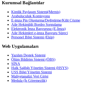
Kurumsal Bağlantılar
Kimlik Paylaşım Sistemi(Mernis)
Arabuluculuk Komisyonu
E-imza Pin Oluşturma/Değiştirme/Kilit Çözme
Aile Hekimliği Bordro Sorgulama
Elektronik İmza Başvurusu (E-İmza)
Aile Hekimleri e-imza Başvuru Süreci
Personel Bilgi Sistemi (Ekip)
Web Uygulamaları
Yazılım Destek Sistemi
Ölüm Bildirim Sistemi (ÖBS)
SİNA
Halk Sağlığı Yönetim Sistemi (HSYS)
USS Bilgi Yönetim Sistemi
Maliyetanalizi Veri Girişi
Medula (İş Göremezlik)