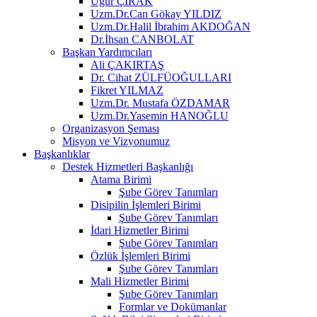
Uğur ÇIRAK
Uzm.Dr.Can Gökay YILDIZ
Uzm.Dr.Halil İbrahim AKDOĞAN
Dr.İhsan CANBOLAT
Başkan Yardımcıları
Ali ÇAKIRTAŞ
Dr. Cihat ZÜLFÜOĞULLARI
Fikret YILMAZ
Uzm.Dr. Mustafa ÖZDAMAR
Uzm.Dr.Yasemin HANOĞLU
Organizasyon Şeması
Misyon ve Vizyonumuz
Başkanlıklar
Destek Hizmetleri Başkanlığı
Atama Birimi
Şube Görev Tanımları
Disipilin İşlemleri Birimi
Şube Görev Tanımları
İdari Hizmetler Birimi
Şube Görev Tanımları
Özlük İşlemleri Birimi
Şube Görev Tanımları
Mali Hizmetler Birimi
Şube Görev Tanımları
Formlar ve Dokümanlar