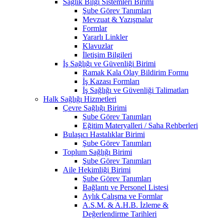
Sağlık Bilgi Sistemleri Birimi
Şube Görev Tanımları
Mevzuat & Yazışmalar
Formlar
Yararlı Linkler
Klavuzlar
İletişim Bilgileri
İş Sağlığı ve Güvenliği Birimi
Ramak Kala Olay Bildirim Formu
İş Kazası Formları
İş Sağlığı ve Güvenliği Talimatları
Halk Sağlığı Hizmetleri
Çevre Sağlığı Birimi
Şube Görev Tanımları
Eğitim Materyalleri / Saha Rehberleri
Bulaşıcı Hastalıklar Birimi
Şube Görev Tanımları
Toplum Sağlığı Birimi
Şube Görev Tanımları
Aile Hekimliği Birimi
Şube Görev Tanımları
Bağlantı ve Personel Listesi
Aylık Çalışma ve Formlar
A.S.M. & A.H.B. İzleme &
Değerlendirme Tarihleri