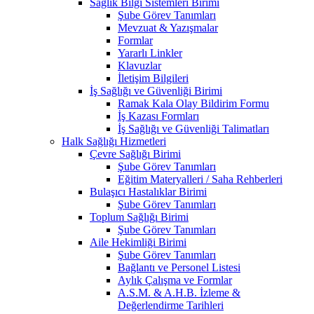
Sağlık Bilgi Sistemleri Birimi
Şube Görev Tanımları
Mevzuat & Yazışmalar
Formlar
Yararlı Linkler
Klavuzlar
İletişim Bilgileri
İş Sağlığı ve Güvenliği Birimi
Ramak Kala Olay Bildirim Formu
İş Kazası Formları
İş Sağlığı ve Güvenliği Talimatları
Halk Sağlığı Hizmetleri
Çevre Sağlığı Birimi
Şube Görev Tanımları
Eğitim Materyalleri / Saha Rehberleri
Bulaşıcı Hastalıklar Birimi
Şube Görev Tanımları
Toplum Sağlığı Birimi
Şube Görev Tanımları
Aile Hekimliği Birimi
Şube Görev Tanımları
Bağlantı ve Personel Listesi
Aylık Çalışma ve Formlar
A.S.M. & A.H.B. İzleme &
Değerlendirme Tarihleri