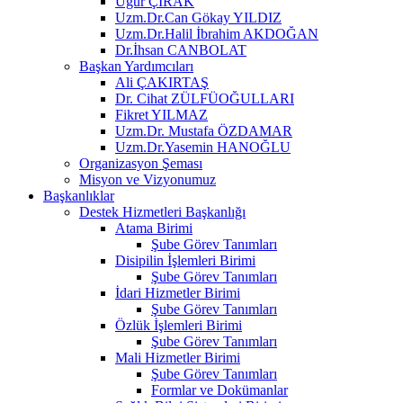
Uğur ÇIRAK
Uzm.Dr.Can Gökay YILDIZ
Uzm.Dr.Halil İbrahim AKDOĞAN
Dr.İhsan CANBOLAT
Başkan Yardımcıları
Ali ÇAKIRTAŞ
Dr. Cihat ZÜLFÜOĞULLARI
Fikret YILMAZ
Uzm.Dr. Mustafa ÖZDAMAR
Uzm.Dr.Yasemin HANOĞLU
Organizasyon Şeması
Misyon ve Vizyonumuz
Başkanlıklar
Destek Hizmetleri Başkanlığı
Atama Birimi
Şube Görev Tanımları
Disipilin İşlemleri Birimi
Şube Görev Tanımları
İdari Hizmetler Birimi
Şube Görev Tanımları
Özlük İşlemleri Birimi
Şube Görev Tanımları
Mali Hizmetler Birimi
Şube Görev Tanımları
Formlar ve Dokümanlar