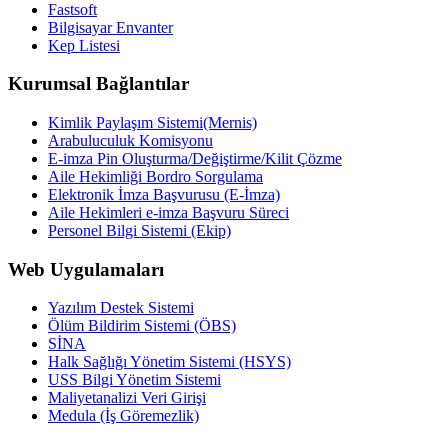
Fastsoft
Bilgisayar Envanter
Kep Listesi
Kurumsal Bağlantılar
Kimlik Paylaşım Sistemi(Mernis)
Arabuluculuk Komisyonu
E-imza Pin Oluşturma/Değiştirme/Kilit Çözme
Aile Hekimliği Bordro Sorgulama
Elektronik İmza Başvurusu (E-İmza)
Aile Hekimleri e-imza Başvuru Süreci
Personel Bilgi Sistemi (Ekip)
Web Uygulamaları
Yazılım Destek Sistemi
Ölüm Bildirim Sistemi (ÖBS)
SİNA
Halk Sağlığı Yönetim Sistemi (HSYS)
USS Bilgi Yönetim Sistemi
Maliyetanalizi Veri Girişi
Medula (İş Göremezlik)