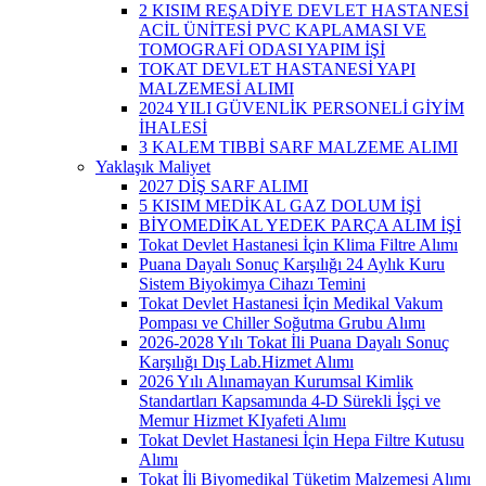
2 KISIM REŞADİYE DEVLET HASTANESİ
ACİL ÜNİTESİ PVC KAPLAMASI VE
TOMOGRAFİ ODASI YAPIM İŞİ
TOKAT DEVLET HASTANESİ YAPI
MALZEMESİ ALIMI
2024 YILI GÜVENLİK PERSONELİ GİYİM
İHALESİ
3 KALEM TIBBİ SARF MALZEME ALIMI
Yaklaşık Maliyet
2027 DİŞ SARF ALIMI
5 KISIM MEDİKAL GAZ DOLUM İŞİ
BİYOMEDİKAL YEDEK PARÇA ALIM İŞİ
Tokat Devlet Hastanesi İçin Klima Filtre Alımı
Puana Dayalı Sonuç Karşılığı 24 Aylık Kuru
Sistem Biyokimya Cihazı Temini
Tokat Devlet Hastanesi İçin Medikal Vakum
Pompası ve Chiller Soğutma Grubu Alımı
2026-2028 Yılı Tokat İli Puana Dayalı Sonuç
Karşılığı Dış Lab.Hizmet Alımı
2026 Yılı Alınamayan Kurumsal Kimlik
Standartları Kapsamında 4-D Sürekli İşçi ve
Memur Hizmet KIyafeti Alımı
Tokat Devlet Hastanesi İçin Hepa Filtre Kutusu
Alımı
Tokat İli Biyomedikal Tüketim Malzemesi Alımı