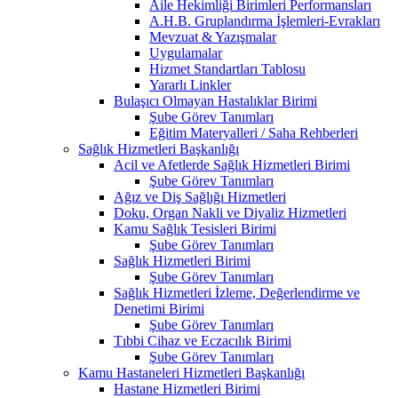
Aile Hekimliği Birimleri Performansları
A.H.B. Gruplandırma İşlemleri-Evrakları
Mevzuat & Yazışmalar
Uygulamalar
Hizmet Standartları Tablosu
Yararlı Linkler
Bulaşıcı Olmayan Hastalıklar Birimi
Şube Görev Tanımları
Eğitim Materyalleri / Saha Rehberleri
Sağlık Hizmetleri Başkanlığı
Acil ve Afetlerde Sağlık Hizmetleri Birimi
Şube Görev Tanımları
Ağız ve Diş Sağlığı Hizmetleri
Doku, Organ Nakli ve Diyaliz Hizmetleri
Kamu Sağlık Tesisleri Birimi
Şube Görev Tanımları
Sağlık Hizmetleri Birimi
Şube Görev Tanımları
Sağlık Hizmetleri İzleme, Değerlendirme ve
Denetimi Birimi
Şube Görev Tanımları
Tıbbi Cihaz ve Eczacılık Birimi
Şube Görev Tanımları
Kamu Hastaneleri Hizmetleri Başkanlığı
Hastane Hizmetleri Birimi