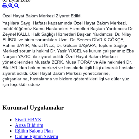
Özel Hayat Bakım Merkezi Ziyaret Edildi.
Yaşlılara Saygı Haftası kapsamında Özel Hayat Bakım Merkezi,
müdürlüğümüz Kamu Hastaneleri Hizmetleri Başkan Yardımcısı Dr.
Zeynel KALLİ, Halk Sağlığı Hizmetleri Başkan Yardımcısı Dr. Nilay
ELİBOL ve birim sorumluları Uzm. Dr. Senem DİVRİK GÖKÇE,
Rahmi BAYIR, Murat İNEZ, Dr. Gülcan BAŞARA, Toplum Sağlığı
Merkezi sorumlu hekimi Dr. Yasir YÜCEL ve kurum çalışanımız Ebe
Nurşen YAZICI ile ziyaret edildi. Özel Hayat Bakım Merkezi
yöneticilerinden Mustafa BERK, Musa TORAY ve Aile hekimleri Dr.
Bilal ARI’dan bakım merkezi ve hastalarla ilgili bilgi alınarak hastalar
ziyaret edildi. Özel Hayat Bakım Merkezi yöneticilerine,
çalışanlarına, hastalarına ve bizlere gösterdikleri ilgi ve güler yüz
için teşekkür ederiz.
Kurumsal Uygulamalar
Sisoft HBYS
Arıza Bildirim
Eğitim Salonu Plan
Online Eğitim Sistemi