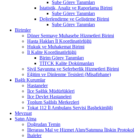
Şube Görev Tanımları
İstatistik, Analiz ve Raporlama Birimi
Şube Görev Tanımları
Değerlendirme ve Geliştirme Birimi
Şube Görev Tanımları
Birimler
Döner Sermaye Muhasebe Hizmetleri Birimi
Hasta Hakları İl Koordinatörlüğü
Hukuk ve Muhakemat Birimi
İl Kalite Koordinatörlüğü
Birim Görev Tanımları
TİTCK Kalite Dokümanları
Sivil Savunma ve Seferberlik Hizmetleri Birimi
Eğitim ve Dinlenme Tesisleri (Misafirhane)
Bağlı Kurumlar
Hastaneler
İlçe Sağlık Müdürlükleri
İlçe Devlet Hastaneleri
Toplum Sağlığı Merkezleri
Tokat 112 İl Ambulans Servisi Başhekimliği
Mevzuat
Satın Alma
Doğrudan Temin
İllerarası Mal ve Hizmet Alım/Satımına İlişkin Protokol
İhaleler