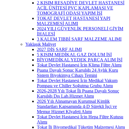
2 KISIM REŞADİYE DEVLET HASTANESİ
ACİL ÜNİTESİ PVC KAPLAMASI VE
TOMOGRAFİ ODASI YAPIM İŞİ
TOKAT DEVLET HASTANESİ YAPI
MALZEMESİ ALIMI
2024 YILI GÜVENLİK PERSONELİ GİYİM
İHALESİ
3 KALEM TIBBİ SARF MALZEME ALIMI
Yaklaşık Maliyet
2027 DİŞ SARF ALIMI
5 KISIM MEDİKAL GAZ DOLUM İŞİ
BİYOMEDİKAL YEDEK PARÇA ALIM İŞİ
Tokat Devlet Hastanesi İçin Klima Filtre Alımı
Puana Dayalı Sonuç Karşılığı 24 Aylık Kuru
Sistem Biyokimya Cihazı Temini
Tokat Devlet Hastanesi İçin Medikal Vakum
Pompası ve Chiller Soğutma Grubu Alımı
2026-2028 Yılı Tokat İli Puana Dayalı Sonuç
Karşılığı Dış Lab.Hizmet Alımı
2026 Yılı Alınamayan Kurumsal Kimlik
Standartları Kapsamında 4-D Sürekli İşçi ve
Memur Hizmet KIyafeti Alımı
Tokat Devlet Hastanesi İçin Hepa Filtre Kutusu
Alımı
Tokat İli Biyomedikal Tüketim Malzemesi Alımı