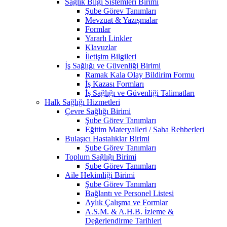
Sağlık Bilgi Sistemleri Birimi
Şube Görev Tanımları
Mevzuat & Yazışmalar
Formlar
Yararlı Linkler
Klavuzlar
İletişim Bilgileri
İş Sağlığı ve Güvenliği Birimi
Ramak Kala Olay Bildirim Formu
İş Kazası Formları
İş Sağlığı ve Güvenliği Talimatları
Halk Sağlığı Hizmetleri
Çevre Sağlığı Birimi
Şube Görev Tanımları
Eğitim Materyalleri / Saha Rehberleri
Bulaşıcı Hastalıklar Birimi
Şube Görev Tanımları
Toplum Sağlığı Birimi
Şube Görev Tanımları
Aile Hekimliği Birimi
Şube Görev Tanımları
Bağlantı ve Personel Listesi
Aylık Çalışma ve Formlar
A.S.M. & A.H.B. İzleme &
Değerlendirme Tarihleri