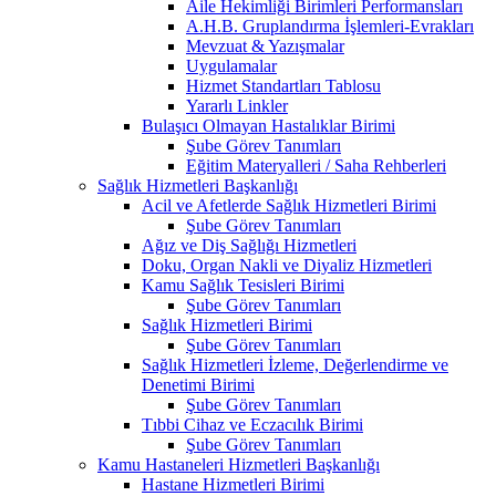
Aile Hekimliği Birimleri Performansları
A.H.B. Gruplandırma İşlemleri-Evrakları
Mevzuat & Yazışmalar
Uygulamalar
Hizmet Standartları Tablosu
Yararlı Linkler
Bulaşıcı Olmayan Hastalıklar Birimi
Şube Görev Tanımları
Eğitim Materyalleri / Saha Rehberleri
Sağlık Hizmetleri Başkanlığı
Acil ve Afetlerde Sağlık Hizmetleri Birimi
Şube Görev Tanımları
Ağız ve Diş Sağlığı Hizmetleri
Doku, Organ Nakli ve Diyaliz Hizmetleri
Kamu Sağlık Tesisleri Birimi
Şube Görev Tanımları
Sağlık Hizmetleri Birimi
Şube Görev Tanımları
Sağlık Hizmetleri İzleme, Değerlendirme ve
Denetimi Birimi
Şube Görev Tanımları
Tıbbi Cihaz ve Eczacılık Birimi
Şube Görev Tanımları
Kamu Hastaneleri Hizmetleri Başkanlığı
Hastane Hizmetleri Birimi