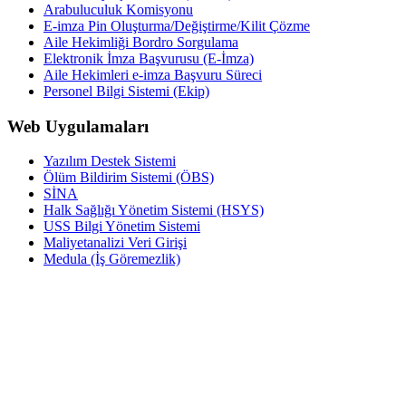
Arabuluculuk Komisyonu
E-imza Pin Oluşturma/Değiştirme/Kilit Çözme
Aile Hekimliği Bordro Sorgulama
Elektronik İmza Başvurusu (E-İmza)
Aile Hekimleri e-imza Başvuru Süreci
Personel Bilgi Sistemi (Ekip)
Web Uygulamaları
Yazılım Destek Sistemi
Ölüm Bildirim Sistemi (ÖBS)
SİNA
Halk Sağlığı Yönetim Sistemi (HSYS)
USS Bilgi Yönetim Sistemi
Maliyetanalizi Veri Girişi
Medula (İş Göremezlik)