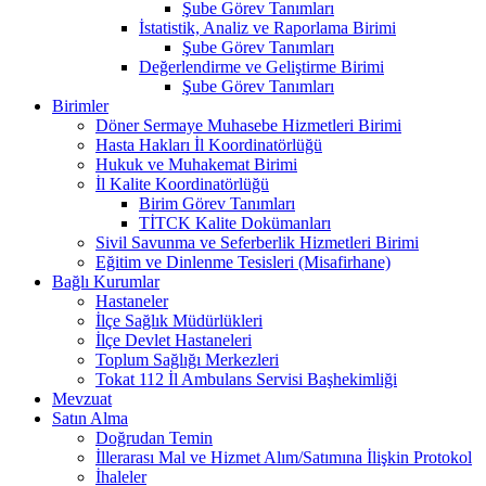
Şube Görev Tanımları
İstatistik, Analiz ve Raporlama Birimi
Şube Görev Tanımları
Değerlendirme ve Geliştirme Birimi
Şube Görev Tanımları
Birimler
Döner Sermaye Muhasebe Hizmetleri Birimi
Hasta Hakları İl Koordinatörlüğü
Hukuk ve Muhakemat Birimi
İl Kalite Koordinatörlüğü
Birim Görev Tanımları
TİTCK Kalite Dokümanları
Sivil Savunma ve Seferberlik Hizmetleri Birimi
Eğitim ve Dinlenme Tesisleri (Misafirhane)
Bağlı Kurumlar
Hastaneler
İlçe Sağlık Müdürlükleri
İlçe Devlet Hastaneleri
Toplum Sağlığı Merkezleri
Tokat 112 İl Ambulans Servisi Başhekimliği
Mevzuat
Satın Alma
Doğrudan Temin
İllerarası Mal ve Hizmet Alım/Satımına İlişkin Protokol
İhaleler