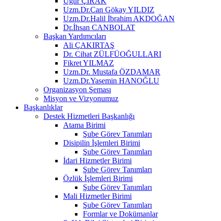
Uğur ÇIRAK
Uzm.Dr.Can Gökay YILDIZ
Uzm.Dr.Halil İbrahim AKDOĞAN
Dr.İhsan CANBOLAT
Başkan Yardımcıları
Ali ÇAKIRTAŞ
Dr. Cihat ZÜLFÜOĞULLARI
Fikret YILMAZ
Uzm.Dr. Mustafa ÖZDAMAR
Uzm.Dr.Yasemin HANOĞLU
Organizasyon Şeması
Misyon ve Vizyonumuz
Başkanlıklar
Destek Hizmetleri Başkanlığı
Atama Birimi
Şube Görev Tanımları
Disipilin İşlemleri Birimi
Şube Görev Tanımları
İdari Hizmetler Birimi
Şube Görev Tanımları
Özlük İşlemleri Birimi
Şube Görev Tanımları
Mali Hizmetler Birimi
Şube Görev Tanımları
Formlar ve Dokümanlar