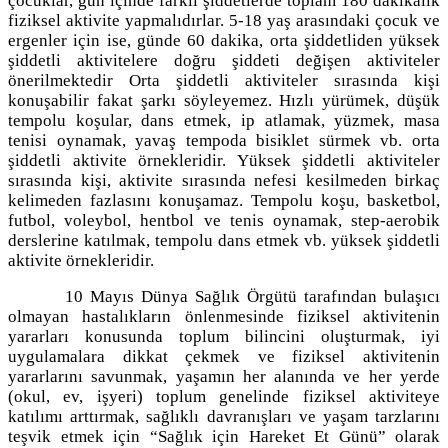
çocuklar, gün içinde farklı şiddetlerde toplam 180 dakikalık
fiziksel aktivite yapmalıdırlar. 5-18 yaş arasındaki çocuk ve
ergenler için ise, günde 60 dakika, orta şiddetliden yüksek
şiddetli aktivitelere doğru şiddeti değişen aktiviteler
önerilmektedir Orta şiddetli aktiviteler sırasında kişi
konuşabilir fakat şarkı söyleyemez. Hızlı yürümek, düşük
tempolu koşular, dans etmek, ip atlamak, yüzmek, masa
tenisi oynamak, yavaş tempoda bisiklet sürmek vb. orta
şiddetli aktivite örnekleridir. Yüksek şiddetli aktiviteler
sırasında kişi, aktivite sırasında nefesi kesilmeden birkaç
kelimeden fazlasını konuşamaz. Tempolu koşu, basketbol,
futbol, voleybol, hentbol ve tenis oynamak, step-aerobik
derslerine katılmak, tempolu dans etmek vb. yüksek şiddetli
aktivite örnekleridir.
10 Mayıs Dünya Sağlık Örgütü tarafından bulaşıcı
olmayan hastalıkların önlenmesinde fiziksel aktivitenin
yararları konusunda toplum bilincini oluşturmak, iyi
uygulamalara dikkat çekmek ve fiziksel aktivitenin
yararlarını savunmak, yaşamın her alanında ve her yerde
(okul, ev, işyeri) toplum genelinde fiziksel aktiviteye
katılımı arttırmak, sağlıklı davranışları ve yaşam tarzlarını
teşvik etmek için “Sağlık için Hareket Et Günü” olarak