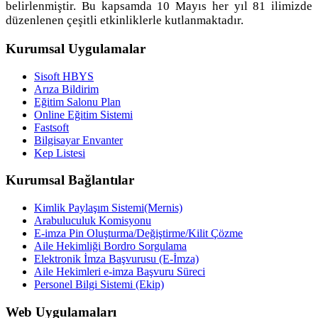
belirlenmiştir. Bu kapsamda 10 Mayıs her yıl 81 ilimizde
düzenlenen çeşitli etkinliklerle kutlanmaktadır.
Kurumsal Uygulamalar
Sisoft HBYS
Arıza Bildirim
Eğitim Salonu Plan
Online Eğitim Sistemi
Fastsoft
Bilgisayar Envanter
Kep Listesi
Kurumsal Bağlantılar
Kimlik Paylaşım Sistemi(Mernis)
Arabuluculuk Komisyonu
E-imza Pin Oluşturma/Değiştirme/Kilit Çözme
Aile Hekimliği Bordro Sorgulama
Elektronik İmza Başvurusu (E-İmza)
Aile Hekimleri e-imza Başvuru Süreci
Personel Bilgi Sistemi (Ekip)
Web Uygulamaları