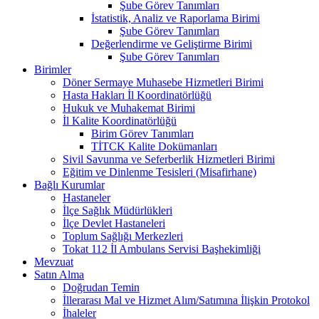
Şube Görev Tanımları
İstatistik, Analiz ve Raporlama Birimi
Şube Görev Tanımları
Değerlendirme ve Geliştirme Birimi
Şube Görev Tanımları
Birimler
Döner Sermaye Muhasebe Hizmetleri Birimi
Hasta Hakları İl Koordinatörlüğü
Hukuk ve Muhakemat Birimi
İl Kalite Koordinatörlüğü
Birim Görev Tanımları
TİTCK Kalite Dokümanları
Sivil Savunma ve Seferberlik Hizmetleri Birimi
Eğitim ve Dinlenme Tesisleri (Misafirhane)
Bağlı Kurumlar
Hastaneler
İlçe Sağlık Müdürlükleri
İlçe Devlet Hastaneleri
Toplum Sağlığı Merkezleri
Tokat 112 İl Ambulans Servisi Başhekimliği
Mevzuat
Satın Alma
Doğrudan Temin
İllerarası Mal ve Hizmet Alım/Satımına İlişkin Protokol
İhaleler