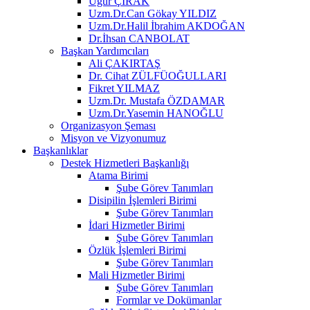
Uğur ÇIRAK
Uzm.Dr.Can Gökay YILDIZ
Uzm.Dr.Halil İbrahim AKDOĞAN
Dr.İhsan CANBOLAT
Başkan Yardımcıları
Ali ÇAKIRTAŞ
Dr. Cihat ZÜLFÜOĞULLARI
Fikret YILMAZ
Uzm.Dr. Mustafa ÖZDAMAR
Uzm.Dr.Yasemin HANOĞLU
Organizasyon Şeması
Misyon ve Vizyonumuz
Başkanlıklar
Destek Hizmetleri Başkanlığı
Atama Birimi
Şube Görev Tanımları
Disipilin İşlemleri Birimi
Şube Görev Tanımları
İdari Hizmetler Birimi
Şube Görev Tanımları
Özlük İşlemleri Birimi
Şube Görev Tanımları
Mali Hizmetler Birimi
Şube Görev Tanımları
Formlar ve Dokümanlar