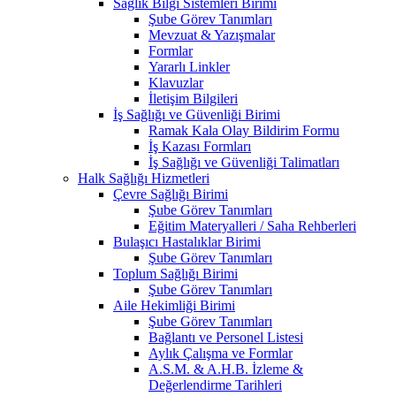
Sağlık Bilgi Sistemleri Birimi
Şube Görev Tanımları
Mevzuat & Yazışmalar
Formlar
Yararlı Linkler
Klavuzlar
İletişim Bilgileri
İş Sağlığı ve Güvenliği Birimi
Ramak Kala Olay Bildirim Formu
İş Kazası Formları
İş Sağlığı ve Güvenliği Talimatları
Halk Sağlığı Hizmetleri
Çevre Sağlığı Birimi
Şube Görev Tanımları
Eğitim Materyalleri / Saha Rehberleri
Bulaşıcı Hastalıklar Birimi
Şube Görev Tanımları
Toplum Sağlığı Birimi
Şube Görev Tanımları
Aile Hekimliği Birimi
Şube Görev Tanımları
Bağlantı ve Personel Listesi
Aylık Çalışma ve Formlar
A.S.M. & A.H.B. İzleme &
Değerlendirme Tarihleri