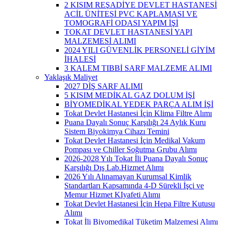
2 KISIM REŞADİYE DEVLET HASTANESİ
ACİL ÜNİTESİ PVC KAPLAMASI VE
TOMOGRAFİ ODASI YAPIM İŞİ
TOKAT DEVLET HASTANESİ YAPI
MALZEMESİ ALIMI
2024 YILI GÜVENLİK PERSONELİ GİYİM
İHALESİ
3 KALEM TIBBİ SARF MALZEME ALIMI
Yaklaşık Maliyet
2027 DİŞ SARF ALIMI
5 KISIM MEDİKAL GAZ DOLUM İŞİ
BİYOMEDİKAL YEDEK PARÇA ALIM İŞİ
Tokat Devlet Hastanesi İçin Klima Filtre Alımı
Puana Dayalı Sonuç Karşılığı 24 Aylık Kuru
Sistem Biyokimya Cihazı Temini
Tokat Devlet Hastanesi İçin Medikal Vakum
Pompası ve Chiller Soğutma Grubu Alımı
2026-2028 Yılı Tokat İli Puana Dayalı Sonuç
Karşılığı Dış Lab.Hizmet Alımı
2026 Yılı Alınamayan Kurumsal Kimlik
Standartları Kapsamında 4-D Sürekli İşçi ve
Memur Hizmet KIyafeti Alımı
Tokat Devlet Hastanesi İçin Hepa Filtre Kutusu
Alımı
Tokat İli Biyomedikal Tüketim Malzemesi Alımı