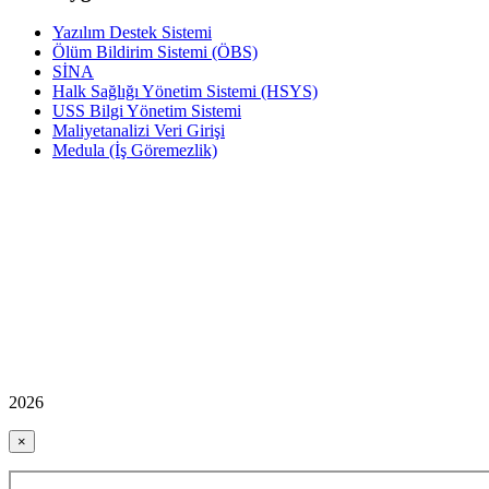
Yazılım Destek Sistemi
Ölüm Bildirim Sistemi (ÖBS)
SİNA
Halk Sağlığı Yönetim Sistemi (HSYS)
USS Bilgi Yönetim Sistemi
Maliyetanalizi Veri Girişi
Medula (İş Göremezlik)
2026
×