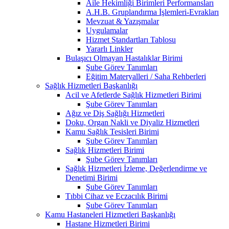
Aile Hekimliği Birimleri Performansları
A.H.B. Gruplandırma İşlemleri-Evrakları
Mevzuat & Yazışmalar
Uygulamalar
Hizmet Standartları Tablosu
Yararlı Linkler
Bulaşıcı Olmayan Hastalıklar Birimi
Şube Görev Tanımları
Eğitim Materyalleri / Saha Rehberleri
Sağlık Hizmetleri Başkanlığı
Acil ve Afetlerde Sağlık Hizmetleri Birimi
Şube Görev Tanımları
Ağız ve Diş Sağlığı Hizmetleri
Doku, Organ Nakli ve Diyaliz Hizmetleri
Kamu Sağlık Tesisleri Birimi
Şube Görev Tanımları
Sağlık Hizmetleri Birimi
Şube Görev Tanımları
Sağlık Hizmetleri İzleme, Değerlendirme ve
Denetimi Birimi
Şube Görev Tanımları
Tıbbi Cihaz ve Eczacılık Birimi
Şube Görev Tanımları
Kamu Hastaneleri Hizmetleri Başkanlığı
Hastane Hizmetleri Birimi