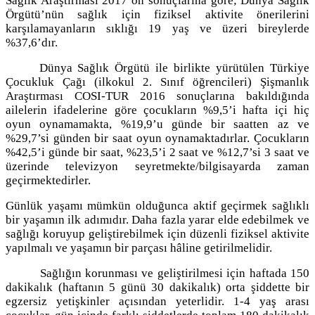
Sağlık Araştırması 2017 ön sonuçlarına göre; Dünya Sağlık
Örgütü’nün sağlık için fiziksel aktivite önerilerini
karşılamayanların sıklığı 19 yaş ve üzeri bireylerde
%37,6’dır.
Dünya Sağlık Örgütü ile birlikte yürütülen Türkiye
Çocukluk Çağı (ilkokul 2. Sınıf öğrencileri) Şişmanlık
Araştırması COSI-TUR 2016 sonuçlarına bakıldığında
ailelerin ifadelerine göre çocukların %9,5’i hafta içi hiç
oyun oynamamakta, %19,9’u günde bir saatten az ve
%29,7’si günden bir saat oyun oynamaktadırlar. Çocukların
%42,5’i günde bir saat, %23,5’i 2 saat ve %12,7’si 3 saat ve
üzerinde televizyon seyretmekte/bilgisayarda zaman
geçirmektedirler.
Günlük yaşamı mümkün olduğunca aktif geçirmek sağlıklı
bir yaşamın ilk adımıdır. Daha fazla yarar elde edebilmek ve
sağlığı koruyup geliştirebilmek için düzenli fiziksel aktivite
yapılmalı ve yaşamın bir parçası hâline getirilmelidir.
Sağlığın korunması ve geliştirilmesi için haftada 150
dakikalık (haftanın 5 günü 30 dakikalık) orta şiddette bir
egzersiz yetişkinler açısından yeterlidir. 1-4 yaş arası