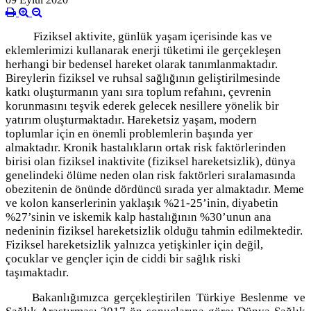
Fiziksel aktivite, günlük yaşam içerisinde kas ve
eklemlerimizi kullanarak enerji tüketimi ile gerçekleşen
herhangi bir bedensel hareket olarak tanımlanmaktadır.
Bireylerin fiziksel ve ruhsal sağlığının geliştirilmesinde
katkı oluşturmanın yanı sıra toplum refahını, çevrenin
korunmasını teşvik ederek gelecek nesillere yönelik bir
yatırım oluşturmaktadır. Hareketsiz yaşam, modern
toplumlar için en önemli problemlerin başında yer
almaktadır. Kronik hastalıkların ortak risk faktörlerinden
birisi olan fiziksel inaktivite (fiziksel hareketsizlik), dünya
genelindeki ölüme neden olan risk faktörleri sıralamasında
obezitenin de önünde dördüncü sırada yer almaktadır. Meme
ve kolon kanserlerinin yaklaşık %21-25’inin, diyabetin
%27’sinin ve iskemik kalp hastalığının %30’unun ana
nedeninin fiziksel hareketsizlik olduğu tahmin edilmektedir.
Fiziksel hareketsizlik yalnızca yetişkinler için değil,
çocuklar ve gençler için de ciddi bir sağlık riski
taşımaktadır.
Bakanlığımızca gerçekleştirilen Türkiye Beslenme ve