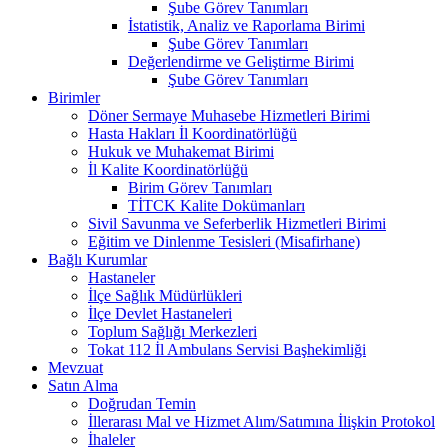
Şube Görev Tanımları
İstatistik, Analiz ve Raporlama Birimi
Şube Görev Tanımları
Değerlendirme ve Geliştirme Birimi
Şube Görev Tanımları
Birimler
Döner Sermaye Muhasebe Hizmetleri Birimi
Hasta Hakları İl Koordinatörlüğü
Hukuk ve Muhakemat Birimi
İl Kalite Koordinatörlüğü
Birim Görev Tanımları
TİTCK Kalite Dokümanları
Sivil Savunma ve Seferberlik Hizmetleri Birimi
Eğitim ve Dinlenme Tesisleri (Misafirhane)
Bağlı Kurumlar
Hastaneler
İlçe Sağlık Müdürlükleri
İlçe Devlet Hastaneleri
Toplum Sağlığı Merkezleri
Tokat 112 İl Ambulans Servisi Başhekimliği
Mevzuat
Satın Alma
Doğrudan Temin
İllerarası Mal ve Hizmet Alım/Satımına İlişkin Protokol
İhaleler