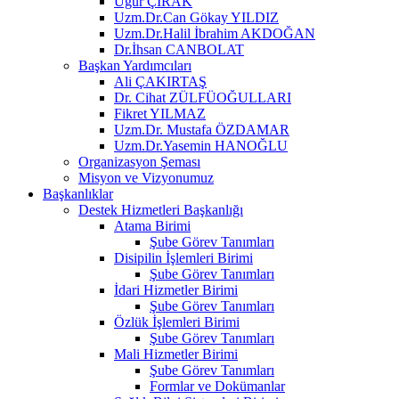
Uğur ÇIRAK
Uzm.Dr.Can Gökay YILDIZ
Uzm.Dr.Halil İbrahim AKDOĞAN
Dr.İhsan CANBOLAT
Başkan Yardımcıları
Ali ÇAKIRTAŞ
Dr. Cihat ZÜLFÜOĞULLARI
Fikret YILMAZ
Uzm.Dr. Mustafa ÖZDAMAR
Uzm.Dr.Yasemin HANOĞLU
Organizasyon Şeması
Misyon ve Vizyonumuz
Başkanlıklar
Destek Hizmetleri Başkanlığı
Atama Birimi
Şube Görev Tanımları
Disipilin İşlemleri Birimi
Şube Görev Tanımları
İdari Hizmetler Birimi
Şube Görev Tanımları
Özlük İşlemleri Birimi
Şube Görev Tanımları
Mali Hizmetler Birimi
Şube Görev Tanımları
Formlar ve Dokümanlar