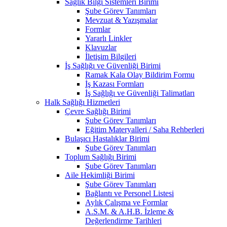
Sağlık Bilgi Sistemleri Birimi
Şube Görev Tanımları
Mevzuat & Yazışmalar
Formlar
Yararlı Linkler
Klavuzlar
İletişim Bilgileri
İş Sağlığı ve Güvenliği Birimi
Ramak Kala Olay Bildirim Formu
İş Kazası Formları
İş Sağlığı ve Güvenliği Talimatları
Halk Sağlığı Hizmetleri
Çevre Sağlığı Birimi
Şube Görev Tanımları
Eğitim Materyalleri / Saha Rehberleri
Bulaşıcı Hastalıklar Birimi
Şube Görev Tanımları
Toplum Sağlığı Birimi
Şube Görev Tanımları
Aile Hekimliği Birimi
Şube Görev Tanımları
Bağlantı ve Personel Listesi
Aylık Çalışma ve Formlar
A.S.M. & A.H.B. İzleme &
Değerlendirme Tarihleri