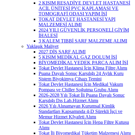
2 KISIM REŞADİYE DEVLET HASTANESİ
ACİL ÜNİTESİ PVC KAPLAMASI VE
TOMOGRAFİ ODASI YAPIM İŞİ
TOKAT DEVLET HASTANESİ YAPI
MALZEMESİ ALIMI
2024 YILI GÜVENLİK PERSONELİ GİYİM
İHALESİ
3 KALEM TIBBİ SARF MALZEME ALIMI
Yaklaşık Maliyet
2027 DİŞ SARF ALIMI
5 KISIM MEDİKAL GAZ DOLUM İŞİ
BİYOMEDİKAL YEDEK PARÇA ALIM İŞİ
Tokat Devlet Hastanesi İçin Klima Filtre Alımı
Puana Dayalı Sonuç Karşılığı 24 Aylık Kuru
Sistem Biyokimya Cihazı Temini
Tokat Devlet Hastanesi İçin Medikal Vakum
Pompası ve Chiller Soğutma Grubu Alımı
2026-2028 Yılı Tokat İli Puana Dayalı Sonuç
Karşılığı Dış Lab.Hizmet Alımı
2026 Yılı Alınamayan Kurumsal Kimlik
Standartları Kapsamında 4-D Sürekli İşçi ve
Memur Hizmet KIyafeti Alımı
Tokat Devlet Hastanesi İçin Hepa Filtre Kutusu
Alımı
Tokat İli Biyomedikal Tüketim Malzemesi Alımı