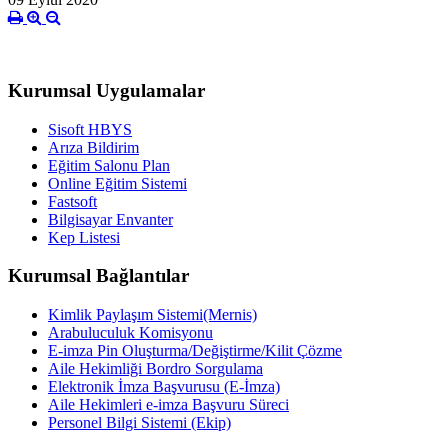
Kurumsal Uygulamalar
Sisoft HBYS
Arıza Bildirim
Eğitim Salonu Plan
Online Eğitim Sistemi
Fastsoft
Bilgisayar Envanter
Kep Listesi
Kurumsal Bağlantılar
Kimlik Paylaşım Sistemi(Mernis)
Arabuluculuk Komisyonu
E-imza Pin Oluşturma/Değiştirme/Kilit Çözme
Aile Hekimliği Bordro Sorgulama
Elektronik İmza Başvurusu (E-İmza)
Aile Hekimleri e-imza Başvuru Süreci
Personel Bilgi Sistemi (Ekip)