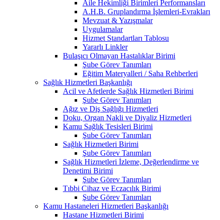
Aile Hekimliği Birimleri Performansları
A.H.B. Gruplandırma İşlemleri-Evrakları
Mevzuat & Yazışmalar
Uygulamalar
Hizmet Standartları Tablosu
Yararlı Linkler
Bulaşıcı Olmayan Hastalıklar Birimi
Şube Görev Tanımları
Eğitim Materyalleri / Saha Rehberleri
Sağlık Hizmetleri Başkanlığı
Acil ve Afetlerde Sağlık Hizmetleri Birimi
Şube Görev Tanımları
Ağız ve Diş Sağlığı Hizmetleri
Doku, Organ Nakli ve Diyaliz Hizmetleri
Kamu Sağlık Tesisleri Birimi
Şube Görev Tanımları
Sağlık Hizmetleri Birimi
Şube Görev Tanımları
Sağlık Hizmetleri İzleme, Değerlendirme ve
Denetimi Birimi
Şube Görev Tanımları
Tıbbi Cihaz ve Eczacılık Birimi
Şube Görev Tanımları
Kamu Hastaneleri Hizmetleri Başkanlığı
Hastane Hizmetleri Birimi