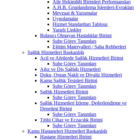
Aile Hekimliği Birimleri Performansları
A.H.B. Gruplandırma İşlemleri-Evrakları
Mevzuat & Yazışmalar
Uygulamalar
Hizmet Standartları Tablosu
Yararlı Linkler
Bulaşıcı Olmayan Hastalıklar Birimi
Şube Görev Tanımları
Eğitim Materyalleri / Saha Rehberleri
Sağlık Hizmetleri Başkanlığı
Acil ve Afetlerde Sağlık Hizmetleri Birimi
Şube Görev Tanımları
Ağız ve Diş Sağlığı Hizmetleri
Doku, Organ Nakli ve Diyaliz Hizmetleri
Kamu Sağlık Tesisleri Birimi
Şube Görev Tanımları
Sağlık Hizmetleri Birimi
Şube Görev Tanımları
Sağlık Hizmetleri İzleme, Değerlendirme ve
Denetimi Birimi
Şube Görev Tanımları
Tıbbi Cihaz ve Eczacılık Birimi
Şube Görev Tanımları
Kamu Hastaneleri Hizmetleri Başkanlığı
Hastane Hizmetleri Birimi