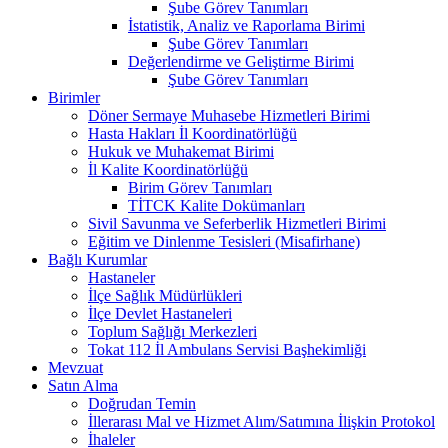
Şube Görev Tanımları
İstatistik, Analiz ve Raporlama Birimi
Şube Görev Tanımları
Değerlendirme ve Geliştirme Birimi
Şube Görev Tanımları
Birimler
Döner Sermaye Muhasebe Hizmetleri Birimi
Hasta Hakları İl Koordinatörlüğü
Hukuk ve Muhakemat Birimi
İl Kalite Koordinatörlüğü
Birim Görev Tanımları
TİTCK Kalite Dokümanları
Sivil Savunma ve Seferberlik Hizmetleri Birimi
Eğitim ve Dinlenme Tesisleri (Misafirhane)
Bağlı Kurumlar
Hastaneler
İlçe Sağlık Müdürlükleri
İlçe Devlet Hastaneleri
Toplum Sağlığı Merkezleri
Tokat 112 İl Ambulans Servisi Başhekimliği
Mevzuat
Satın Alma
Doğrudan Temin
İllerarası Mal ve Hizmet Alım/Satımına İlişkin Protokol
İhaleler