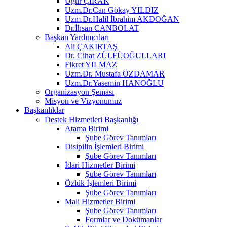
Uğur ÇIRAK
Uzm.Dr.Can Gökay YILDIZ
Uzm.Dr.Halil İbrahim AKDOĞAN
Dr.İhsan CANBOLAT
Başkan Yardımcıları
Ali ÇAKIRTAŞ
Dr. Cihat ZÜLFÜOĞULLARI
Fikret YILMAZ
Uzm.Dr. Mustafa ÖZDAMAR
Uzm.Dr.Yasemin HANOĞLU
Organizasyon Şeması
Misyon ve Vizyonumuz
Başkanlıklar
Destek Hizmetleri Başkanlığı
Atama Birimi
Şube Görev Tanımları
Disipilin İşlemleri Birimi
Şube Görev Tanımları
İdari Hizmetler Birimi
Şube Görev Tanımları
Özlük İşlemleri Birimi
Şube Görev Tanımları
Mali Hizmetler Birimi
Şube Görev Tanımları
Formlar ve Dokümanlar