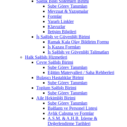
Sağlık Bilgi Sistemleri Birimi
Şube Görev Tanımları
Mevzuat & Yazışmalar
Formlar
Yararlı Linkler
Klavuzlar
İletişim Bilgileri
İş Sağlığı ve Güvenliği Birimi
Ramak Kala Olay Bildirim Formu
İş Kazası Formları
İş Sağlığı ve Güvenliği Talimatları
Halk Sağlığı Hizmetleri
Çevre Sağlığı Birimi
Şube Görev Tanımları
Eğitim Materyalleri / Saha Rehberleri
Bulaşıcı Hastalıklar Birimi
Şube Görev Tanımları
Toplum Sağlığı Birimi
Şube Görev Tanımları
Aile Hekimliği Birimi
Şube Görev Tanımları
Bağlantı ve Personel Listesi
Aylık Çalışma ve Formlar
A.S.M. & A.H.B. İzleme &
Değerlendirme Tarihleri