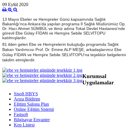
09 Eylül 2020
13 Mayıs Ebeler ve Hemşireler Günü kapsamında Sağlık
Bakanlığı'nca Ankara’da yapılan programa İl Sağlık Müdürümüz Op.
Dr. Hacı Ahmet SÜMBÜL ve ilimiz adına Tokat Devlet Hastanesi’nde
görevli Ebe Gülay FİDAN ve Hemşire Sebile SELVİTOPU
katılmışlardır.
81 ilden gelen Ebe ve Hemşirelerin buluştuğu programda Sağlık
Bakan Yardımcısı Prof. Dr. Emine ALP MEŞE, arkadaşlarımız Ebe
Gülay FİDAN ve Hemşire Sebile SELVİTOPU’na teşekkür belgelerini
takdim etmişlerdir.
Kurumsal
Uygulamalar
Sisoft HBYS
Arıza Bildirim
Eğitim Salonu Plan
Online Eğitim Sistemi
Fastsoft
Bilgisayar Envanter
Kep Listesi