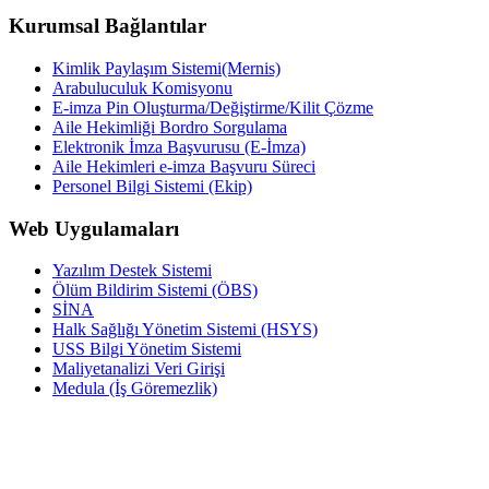
Kurumsal Bağlantılar
Kimlik Paylaşım Sistemi(Mernis)
Arabuluculuk Komisyonu
E-imza Pin Oluşturma/Değiştirme/Kilit Çözme
Aile Hekimliği Bordro Sorgulama
Elektronik İmza Başvurusu (E-İmza)
Aile Hekimleri e-imza Başvuru Süreci
Personel Bilgi Sistemi (Ekip)
Web Uygulamaları
Yazılım Destek Sistemi
Ölüm Bildirim Sistemi (ÖBS)
SİNA
Halk Sağlığı Yönetim Sistemi (HSYS)
USS Bilgi Yönetim Sistemi
Maliyetanalizi Veri Girişi
Medula (İş Göremezlik)