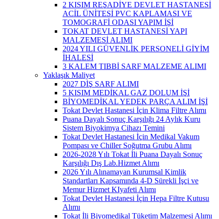
2 KISIM REŞADİYE DEVLET HASTANESİ
ACİL ÜNİTESİ PVC KAPLAMASI VE
TOMOGRAFİ ODASI YAPIM İŞİ
TOKAT DEVLET HASTANESİ YAPI
MALZEMESİ ALIMI
2024 YILI GÜVENLİK PERSONELİ GİYİM
İHALESİ
3 KALEM TIBBİ SARF MALZEME ALIMI
Yaklaşık Maliyet
2027 DİŞ SARF ALIMI
5 KISIM MEDİKAL GAZ DOLUM İŞİ
BİYOMEDİKAL YEDEK PARÇA ALIM İŞİ
Tokat Devlet Hastanesi İçin Klima Filtre Alımı
Puana Dayalı Sonuç Karşılığı 24 Aylık Kuru
Sistem Biyokimya Cihazı Temini
Tokat Devlet Hastanesi İçin Medikal Vakum
Pompası ve Chiller Soğutma Grubu Alımı
2026-2028 Yılı Tokat İli Puana Dayalı Sonuç
Karşılığı Dış Lab.Hizmet Alımı
2026 Yılı Alınamayan Kurumsal Kimlik
Standartları Kapsamında 4-D Sürekli İşçi ve
Memur Hizmet KIyafeti Alımı
Tokat Devlet Hastanesi İçin Hepa Filtre Kutusu
Alımı
Tokat İli Biyomedikal Tüketim Malzemesi Alımı