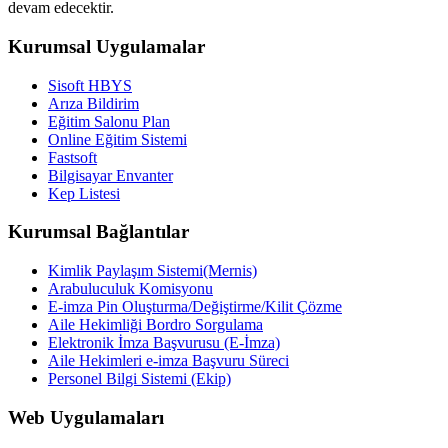
devam edecektir.
Kurumsal Uygulamalar
Sisoft HBYS
Arıza Bildirim
Eğitim Salonu Plan
Online Eğitim Sistemi
Fastsoft
Bilgisayar Envanter
Kep Listesi
Kurumsal Bağlantılar
Kimlik Paylaşım Sistemi(Mernis)
Arabuluculuk Komisyonu
E-imza Pin Oluşturma/Değiştirme/Kilit Çözme
Aile Hekimliği Bordro Sorgulama
Elektronik İmza Başvurusu (E-İmza)
Aile Hekimleri e-imza Başvuru Süreci
Personel Bilgi Sistemi (Ekip)
Web Uygulamaları