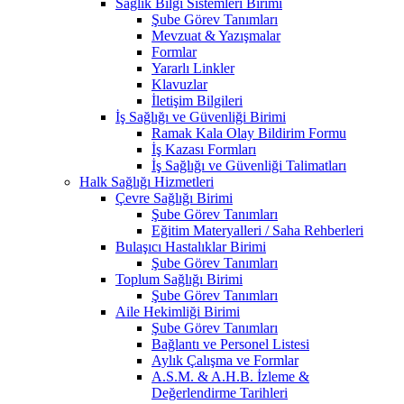
Sağlık Bilgi Sistemleri Birimi
Şube Görev Tanımları
Mevzuat & Yazışmalar
Formlar
Yararlı Linkler
Klavuzlar
İletişim Bilgileri
İş Sağlığı ve Güvenliği Birimi
Ramak Kala Olay Bildirim Formu
İş Kazası Formları
İş Sağlığı ve Güvenliği Talimatları
Halk Sağlığı Hizmetleri
Çevre Sağlığı Birimi
Şube Görev Tanımları
Eğitim Materyalleri / Saha Rehberleri
Bulaşıcı Hastalıklar Birimi
Şube Görev Tanımları
Toplum Sağlığı Birimi
Şube Görev Tanımları
Aile Hekimliği Birimi
Şube Görev Tanımları
Bağlantı ve Personel Listesi
Aylık Çalışma ve Formlar
A.S.M. & A.H.B. İzleme &
Değerlendirme Tarihleri