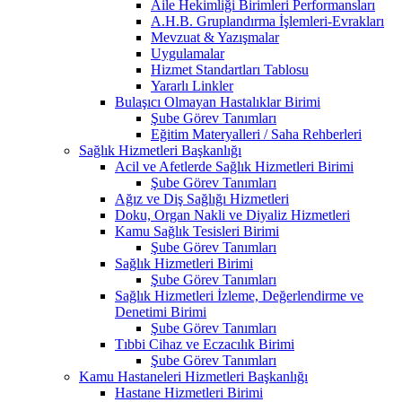
Aile Hekimliği Birimleri Performansları
A.H.B. Gruplandırma İşlemleri-Evrakları
Mevzuat & Yazışmalar
Uygulamalar
Hizmet Standartları Tablosu
Yararlı Linkler
Bulaşıcı Olmayan Hastalıklar Birimi
Şube Görev Tanımları
Eğitim Materyalleri / Saha Rehberleri
Sağlık Hizmetleri Başkanlığı
Acil ve Afetlerde Sağlık Hizmetleri Birimi
Şube Görev Tanımları
Ağız ve Diş Sağlığı Hizmetleri
Doku, Organ Nakli ve Diyaliz Hizmetleri
Kamu Sağlık Tesisleri Birimi
Şube Görev Tanımları
Sağlık Hizmetleri Birimi
Şube Görev Tanımları
Sağlık Hizmetleri İzleme, Değerlendirme ve
Denetimi Birimi
Şube Görev Tanımları
Tıbbi Cihaz ve Eczacılık Birimi
Şube Görev Tanımları
Kamu Hastaneleri Hizmetleri Başkanlığı
Hastane Hizmetleri Birimi