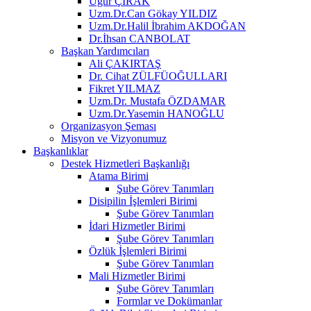
Uğur ÇIRAK
Uzm.Dr.Can Gökay YILDIZ
Uzm.Dr.Halil İbrahim AKDOĞAN
Dr.İhsan CANBOLAT
Başkan Yardımcıları
Ali ÇAKIRTAŞ
Dr. Cihat ZÜLFÜOĞULLARI
Fikret YILMAZ
Uzm.Dr. Mustafa ÖZDAMAR
Uzm.Dr.Yasemin HANOĞLU
Organizasyon Şeması
Misyon ve Vizyonumuz
Başkanlıklar
Destek Hizmetleri Başkanlığı
Atama Birimi
Şube Görev Tanımları
Disipilin İşlemleri Birimi
Şube Görev Tanımları
İdari Hizmetler Birimi
Şube Görev Tanımları
Özlük İşlemleri Birimi
Şube Görev Tanımları
Mali Hizmetler Birimi
Şube Görev Tanımları
Formlar ve Dokümanlar