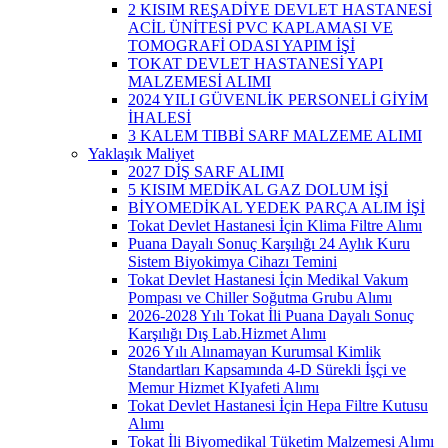
2 KISIM REŞADİYE DEVLET HASTANESİ
ACİL ÜNİTESİ PVC KAPLAMASI VE
TOMOGRAFİ ODASI YAPIM İŞİ
TOKAT DEVLET HASTANESİ YAPI
MALZEMESİ ALIMI
2024 YILI GÜVENLİK PERSONELİ GİYİM
İHALESİ
3 KALEM TIBBİ SARF MALZEME ALIMI
Yaklaşık Maliyet
2027 DİŞ SARF ALIMI
5 KISIM MEDİKAL GAZ DOLUM İŞİ
BİYOMEDİKAL YEDEK PARÇA ALIM İŞİ
Tokat Devlet Hastanesi İçin Klima Filtre Alımı
Puana Dayalı Sonuç Karşılığı 24 Aylık Kuru
Sistem Biyokimya Cihazı Temini
Tokat Devlet Hastanesi İçin Medikal Vakum
Pompası ve Chiller Soğutma Grubu Alımı
2026-2028 Yılı Tokat İli Puana Dayalı Sonuç
Karşılığı Dış Lab.Hizmet Alımı
2026 Yılı Alınamayan Kurumsal Kimlik
Standartları Kapsamında 4-D Sürekli İşçi ve
Memur Hizmet KIyafeti Alımı
Tokat Devlet Hastanesi İçin Hepa Filtre Kutusu
Alımı
Tokat İli Biyomedikal Tüketim Malzemesi Alımı