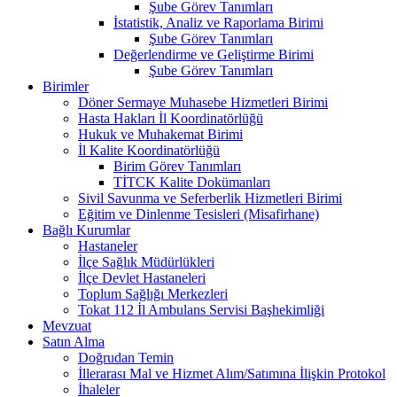
Şube Görev Tanımları
İstatistik, Analiz ve Raporlama Birimi
Şube Görev Tanımları
Değerlendirme ve Geliştirme Birimi
Şube Görev Tanımları
Birimler
Döner Sermaye Muhasebe Hizmetleri Birimi
Hasta Hakları İl Koordinatörlüğü
Hukuk ve Muhakemat Birimi
İl Kalite Koordinatörlüğü
Birim Görev Tanımları
TİTCK Kalite Dokümanları
Sivil Savunma ve Seferberlik Hizmetleri Birimi
Eğitim ve Dinlenme Tesisleri (Misafirhane)
Bağlı Kurumlar
Hastaneler
İlçe Sağlık Müdürlükleri
İlçe Devlet Hastaneleri
Toplum Sağlığı Merkezleri
Tokat 112 İl Ambulans Servisi Başhekimliği
Mevzuat
Satın Alma
Doğrudan Temin
İllerarası Mal ve Hizmet Alım/Satımına İlişkin Protokol
İhaleler