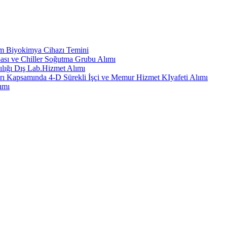
em Biyokimya Cihazı Temini
ası ve Chiller Soğutma Grubu Alımı
ılığı Dış Lab.Hizmet Alımı
rı Kapsamında 4-D Sürekli İşçi ve Memur Hizmet KIyafeti Alımı
ımı