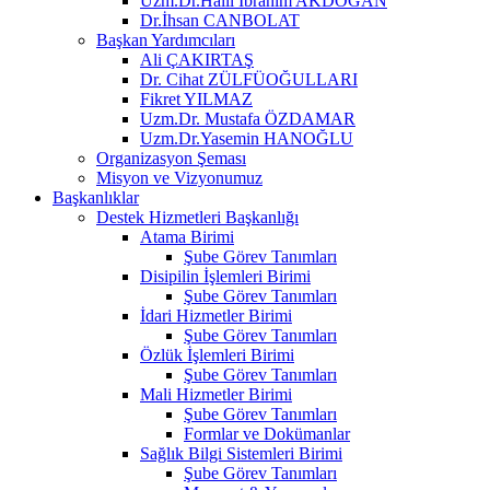
Uzm.Dr.Halil İbrahim AKDOĞAN
Dr.İhsan CANBOLAT
Başkan Yardımcıları
Ali ÇAKIRTAŞ
Dr. Cihat ZÜLFÜOĞULLARI
Fikret YILMAZ
Uzm.Dr. Mustafa ÖZDAMAR
Uzm.Dr.Yasemin HANOĞLU
Organizasyon Şeması
Misyon ve Vizyonumuz
Başkanlıklar
Destek Hizmetleri Başkanlığı
Atama Birimi
Şube Görev Tanımları
Disipilin İşlemleri Birimi
Şube Görev Tanımları
İdari Hizmetler Birimi
Şube Görev Tanımları
Özlük İşlemleri Birimi
Şube Görev Tanımları
Mali Hizmetler Birimi
Şube Görev Tanımları
Formlar ve Dokümanlar
Sağlık Bilgi Sistemleri Birimi
Şube Görev Tanımları