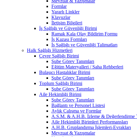
Mevzuat & Yazışmalar
Formlar
Yararlı Linkler
Klavuzlar
İletişim Bilgileri
İş Sağlığı ve Güvenliği Birimi
Ramak Kala Olay Bildirim Formu
İş Kazası Formları
İş Sağlığı ve Güvenliği Talimatları
Halk Sağlığı Hizmetleri
Çevre Sağlığı Birimi
Şube Görev Tanımları
Eğitim Materyalleri / Saha Rehberleri
Bulaşıcı Hastalıklar Birimi
Şube Görev Tanımları
Toplum Sağlığı Birimi
Şube Görev Tanımları
Aile Hekimliği Birimi
Şube Görev Tanımları
Bağlantı ve Personel Listesi
Aylık Çalışma ve Formlar
A.S.M. & A.H.B. İzleme & Değerlendirme T
Aile Hekimliği Birimleri Performansları
A.H.B. Gruplandırma İşlemleri-Evrakları
Mevzuat & Yazışmalar