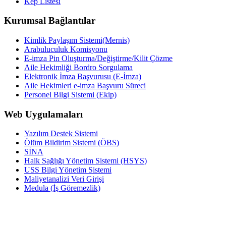
Kep Listesi
Kurumsal Bağlantılar
Kimlik Paylaşım Sistemi(Mernis)
Arabuluculuk Komisyonu
E-imza Pin Oluşturma/Değiştirme/Kilit Çözme
Aile Hekimliği Bordro Sorgulama
Elektronik İmza Başvurusu (E-İmza)
Aile Hekimleri e-imza Başvuru Süreci
Personel Bilgi Sistemi (Ekip)
Web Uygulamaları
Yazılım Destek Sistemi
Ölüm Bildirim Sistemi (ÖBS)
SİNA
Halk Sağlığı Yönetim Sistemi (HSYS)
USS Bilgi Yönetim Sistemi
Maliyetanalizi Veri Girişi
Medula (İş Göremezlik)