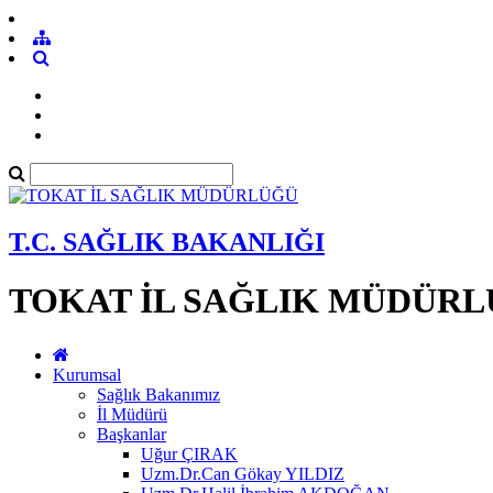
T.C. SAĞLIK BAKANLIĞI
TOKAT İL SAĞLIK MÜDÜR
Kurumsal
Sağlık Bakanımız
İl Müdürü
Başkanlar
Uğur ÇIRAK
Uzm.Dr.Can Gökay YILDIZ