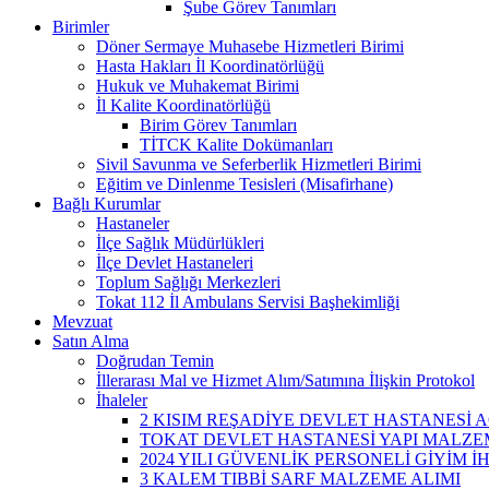
Şube Görev Tanımları
Birimler
Döner Sermaye Muhasebe Hizmetleri Birimi
Hasta Hakları İl Koordinatörlüğü
Hukuk ve Muhakemat Birimi
İl Kalite Koordinatörlüğü
Birim Görev Tanımları
TİTCK Kalite Dokümanları
Sivil Savunma ve Seferberlik Hizmetleri Birimi
Eğitim ve Dinlenme Tesisleri (Misafirhane)
Bağlı Kurumlar
Hastaneler
İlçe Sağlık Müdürlükleri
İlçe Devlet Hastaneleri
Toplum Sağlığı Merkezleri
Tokat 112 İl Ambulans Servisi Başhekimliği
Mevzuat
Satın Alma
Doğrudan Temin
İllerarası Mal ve Hizmet Alım/Satımına İlişkin Protokol
İhaleler
2 KISIM REŞADİYE DEVLET HASTANESİ A
TOKAT DEVLET HASTANESİ YAPI MALZEM
2024 YILI GÜVENLİK PERSONELİ GİYİM İ
3 KALEM TIBBİ SARF MALZEME ALIMI