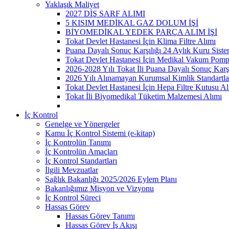
Yaklaşık Maliyet
2027 DİŞ SARF ALIMI
5 KISIM MEDİKAL GAZ DOLUM İŞİ
BİYOMEDİKAL YEDEK PARÇA ALIM İŞİ
Tokat Devlet Hastanesi İçin Klima Filtre Alımı
Puana Dayalı Sonuç Karşılığı 24 Aylık Kuru Sist
Tokat Devlet Hastanesi İçin Medikal Vakum Pomp
2026-2028 Yılı Tokat İli Puana Dayalı Sonuç Karş
2026 Yılı Alınamayan Kurumsal Kimlik Standartla
Tokat Devlet Hastanesi İçin Hepa Filtre Kutusu Al
Tokat İli Biyomedikal Tüketim Malzemesi Alımı
İç Kontrol
Genelge ve Yönergeler
Kamu İç Kontrol Sistemi (e-kitap)
İç Kontrolün Tanımı
İç Kontrolün Amaçları
İç Kontrol Standartları
İlgili Mevzuatlar
Sağlık Bakanlığı 2025/2026 Eylem Planı
Bakanlığımız Misyon ve Vizyonu
İç Kontrol Süreci
Hassas Görev
Hassas Görev Tanımı
Hassas Görev İş Akışı