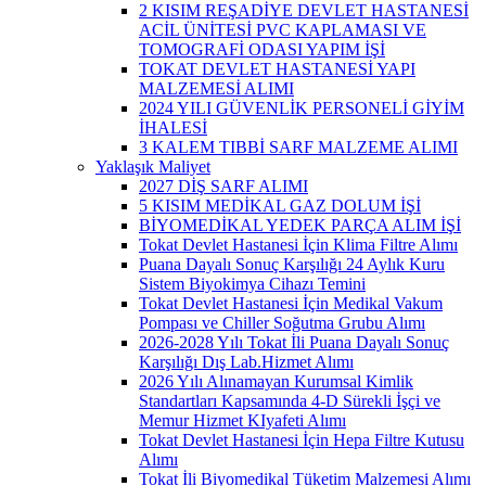
2 KISIM REŞADİYE DEVLET HASTANESİ
ACİL ÜNİTESİ PVC KAPLAMASI VE
TOMOGRAFİ ODASI YAPIM İŞİ
TOKAT DEVLET HASTANESİ YAPI
MALZEMESİ ALIMI
2024 YILI GÜVENLİK PERSONELİ GİYİM
İHALESİ
3 KALEM TIBBİ SARF MALZEME ALIMI
Yaklaşık Maliyet
2027 DİŞ SARF ALIMI
5 KISIM MEDİKAL GAZ DOLUM İŞİ
BİYOMEDİKAL YEDEK PARÇA ALIM İŞİ
Tokat Devlet Hastanesi İçin Klima Filtre Alımı
Puana Dayalı Sonuç Karşılığı 24 Aylık Kuru
Sistem Biyokimya Cihazı Temini
Tokat Devlet Hastanesi İçin Medikal Vakum
Pompası ve Chiller Soğutma Grubu Alımı
2026-2028 Yılı Tokat İli Puana Dayalı Sonuç
Karşılığı Dış Lab.Hizmet Alımı
2026 Yılı Alınamayan Kurumsal Kimlik
Standartları Kapsamında 4-D Sürekli İşçi ve
Memur Hizmet KIyafeti Alımı
Tokat Devlet Hastanesi İçin Hepa Filtre Kutusu
Alımı
Tokat İli Biyomedikal Tüketim Malzemesi Alımı