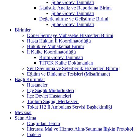
Şube Görev Tanımları
İstatistik, Analiz ve Raporlama Birimi
Şube Görev Tanımları
Değerlendirme ve Geliştirme Birimi
Şube Görev Tanımları
Birimler
Döner Sermaye Muhasebe Hizmetleri Birimi
Hasta Hakları İl Koordinatörlüğü
Hukuk ve Muhakemat Birimi
İl Kalite Koordinatörlüğü
Birim Görev Tanımları
TİTCK Kalite Dokümanları
Sivil Savunma ve Seferberlik Hizmetleri Birimi
Eğitim ve Dinlenme Tesisleri (Misafirhane)
Bağlı Kurumlar
Hastaneler
İlçe Sağlık Müdürlükleri
İlçe Devlet Hastaneleri
Toplum Sağlığı Merkezleri
Tokat 112 İl Ambulans Servisi Başhekimliği
Mevzuat
Satın Alma
Doğrudan Temin
İllerarası Mal ve Hizmet Alım/Satımına İlişkin Protokol
İhaleler