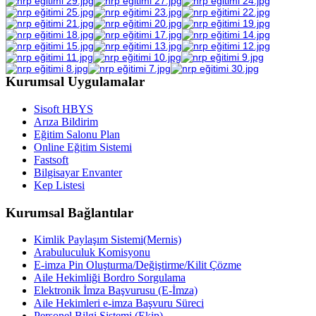
Kurumsal Uygulamalar
Sisoft HBYS
Arıza Bildirim
Eğitim Salonu Plan
Online Eğitim Sistemi
Fastsoft
Bilgisayar Envanter
Kep Listesi
Kurumsal Bağlantılar
Kimlik Paylaşım Sistemi(Mernis)
Arabuluculuk Komisyonu
E-imza Pin Oluşturma/Değiştirme/Kilit Çözme
Aile Hekimliği Bordro Sorgulama
Elektronik İmza Başvurusu (E-İmza)
Aile Hekimleri e-imza Başvuru Süreci
Personel Bilgi Sistemi (Ekip)