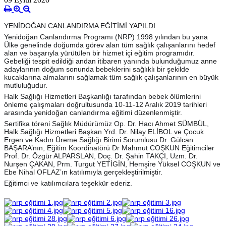
YENİDOĞAN CANLANDIRMA EĞİTİMİ YAPILDI
Yenidoğan Canlandırma Programı (NRP) 1998 yılından bu yana
Ülke genelinde doğumda görev alan tüm sağlık çalışanlarını hedef
alan ve başarıyla yürütülen bir hizmet içi eğitim programıdır.
Gebeliği tespit edildiği andan itibaren yanında bulunduğumuz anne
adaylarının doğum sonunda bebeklerini sağlıklı bir şekilde
kucaklarına almalarını sağlamak tüm sağlık çalışanlarının en büyük
mutluluğudur.
Halk Sağlığı Hizmetleri Başkanlığı tarafından be
bek ölümlerini
önleme çalışmaları doğrultusunda 10-11-12 Aralık 2019 tarihleri
arasında yenidoğan canlandırma eğitimi düzenlenmiştir.
Sertifika töreni Sağlık Müdürümüz Op. Dr. Hacı Ahmet SÜMBÜL,
Halk Sağlığı Hizmetleri Başkan Yrd. Dr. Nilay ELİBOL ve Çocuk
Ergen ve Kadın Üreme Sağlığı Birimi Sorumlusu Dr. Gülcan
BAŞARA’nın, Eğitim Koordinatörü Dr Mahmut COŞKUN Eğitimciler
Prof. Dr. Özgür ALPARSLAN, Doç. Dr. Şahin TAKÇI, Uzm. Dr.
Nurşen ÇAKAN, Prm. Turgut YETİGİN, Hemşire Yüksel COŞKUN ve
Ebe Nihal OFLAZ’ın katılımıyla gerçekleştirilmiştir.
Eğitimci ve katılımcılara teşekkür ederiz.