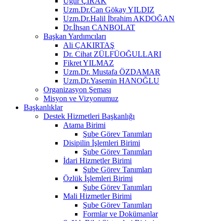
Uğur ÇIRAK
Uzm.Dr.Can Gökay YILDIZ
Uzm.Dr.Halil İbrahim AKDOĞAN
Dr.İhsan CANBOLAT
Başkan Yardımcıları
Ali ÇAKIRTAŞ
Dr. Cihat ZÜLFÜOĞULLARI
Fikret YILMAZ
Uzm.Dr. Mustafa ÖZDAMAR
Uzm.Dr.Yasemin HANOĞLU
Organizasyon Şeması
Misyon ve Vizyonumuz
Başkanlıklar
Destek Hizmetleri Başkanlığı
Atama Birimi
Şube Görev Tanımları
Disipilin İşlemleri Birimi
Şube Görev Tanımları
İdari Hizmetler Birimi
Şube Görev Tanımları
Özlük İşlemleri Birimi
Şube Görev Tanımları
Mali Hizmetler Birimi
Şube Görev Tanımları
Formlar ve Dokümanlar