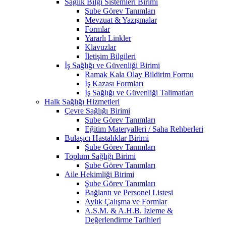
Sağlık Bilgi Sistemleri Birimi
Şube Görev Tanımları
Mevzuat & Yazışmalar
Formlar
Yararlı Linkler
Klavuzlar
İletişim Bilgileri
İş Sağlığı ve Güvenliği Birimi
Ramak Kala Olay Bildirim Formu
İş Kazası Formları
İş Sağlığı ve Güvenliği Talimatları
Halk Sağlığı Hizmetleri
Çevre Sağlığı Birimi
Şube Görev Tanımları
Eğitim Materyalleri / Saha Rehberleri
Bulaşıcı Hastalıklar Birimi
Şube Görev Tanımları
Toplum Sağlığı Birimi
Şube Görev Tanımları
Aile Hekimliği Birimi
Şube Görev Tanımları
Bağlantı ve Personel Listesi
Aylık Çalışma ve Formlar
A.S.M. & A.H.B. İzleme &
Değerlendirme Tarihleri