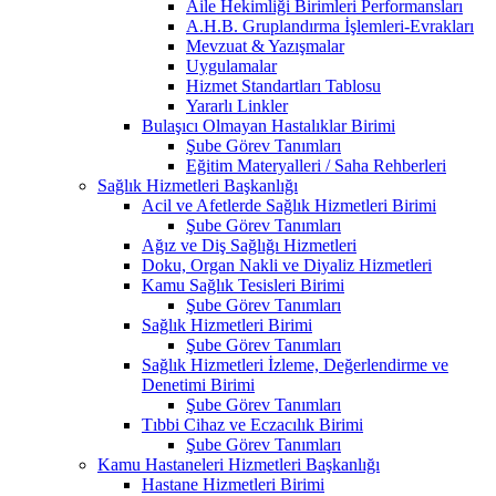
Aile Hekimliği Birimleri Performansları
A.H.B. Gruplandırma İşlemleri-Evrakları
Mevzuat & Yazışmalar
Uygulamalar
Hizmet Standartları Tablosu
Yararlı Linkler
Bulaşıcı Olmayan Hastalıklar Birimi
Şube Görev Tanımları
Eğitim Materyalleri / Saha Rehberleri
Sağlık Hizmetleri Başkanlığı
Acil ve Afetlerde Sağlık Hizmetleri Birimi
Şube Görev Tanımları
Ağız ve Diş Sağlığı Hizmetleri
Doku, Organ Nakli ve Diyaliz Hizmetleri
Kamu Sağlık Tesisleri Birimi
Şube Görev Tanımları
Sağlık Hizmetleri Birimi
Şube Görev Tanımları
Sağlık Hizmetleri İzleme, Değerlendirme ve
Denetimi Birimi
Şube Görev Tanımları
Tıbbi Cihaz ve Eczacılık Birimi
Şube Görev Tanımları
Kamu Hastaneleri Hizmetleri Başkanlığı
Hastane Hizmetleri Birimi