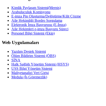
Kimlik Paylaşım Sistemi(Mernis)
Arabuluculuk Komisyonu
E-imza Pin Oluşturma/Değiştirme/Kilit Çözme
Aile Hekimliği Bordro Sorgulama
Elektronik İmza Başvurusu (E-İmza)
Aile Hekimleri e-imza Başvuru Süreci
Personel Bilgi Sistemi (Ekip)
Web Uygulamaları
Yazılım Destek Sistemi
Ölüm Bildirim Sistemi (ÖBS)
SİNA
Halk Sağlığı Yönetim Sistemi (HSYS)
USS Bilgi Yönetim Sistemi
Maliyetanalizi Veri Girişi
Medula (İş Göremezlik)