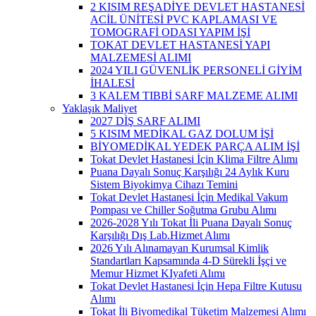
2 KISIM REŞADİYE DEVLET HASTANESİ
ACİL ÜNİTESİ PVC KAPLAMASI VE
TOMOGRAFİ ODASI YAPIM İŞİ
TOKAT DEVLET HASTANESİ YAPI
MALZEMESİ ALIMI
2024 YILI GÜVENLİK PERSONELİ GİYİM
İHALESİ
3 KALEM TIBBİ SARF MALZEME ALIMI
Yaklaşık Maliyet
2027 DİŞ SARF ALIMI
5 KISIM MEDİKAL GAZ DOLUM İŞİ
BİYOMEDİKAL YEDEK PARÇA ALIM İŞİ
Tokat Devlet Hastanesi İçin Klima Filtre Alımı
Puana Dayalı Sonuç Karşılığı 24 Aylık Kuru
Sistem Biyokimya Cihazı Temini
Tokat Devlet Hastanesi İçin Medikal Vakum
Pompası ve Chiller Soğutma Grubu Alımı
2026-2028 Yılı Tokat İli Puana Dayalı Sonuç
Karşılığı Dış Lab.Hizmet Alımı
2026 Yılı Alınamayan Kurumsal Kimlik
Standartları Kapsamında 4-D Sürekli İşçi ve
Memur Hizmet KIyafeti Alımı
Tokat Devlet Hastanesi İçin Hepa Filtre Kutusu
Alımı
Tokat İli Biyomedikal Tüketim Malzemesi Alımı