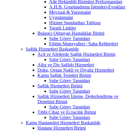
Aile Hekimliği Birimleri Performansları
A.H.B. Gruplandırma İşlemleri-Evrakları
Mevzuat & Yazışmalar
Uygulamalar
Hizmet Standartları Tablosu
Yararlı Linkler
Bulaşıcı Olmayan Hastalıklar Birimi
Şube Görev Tanımları
Eğitim Materyalleri / Saha Rehberleri
Sağlık Hizmetleri Başkanlığı
Acil ve Afetlerde Sağlık Hizmetleri Birimi
Şube Görev Tanımları
Ağız ve Diş Sağlığı Hizmetleri
Doku, Organ Nakli ve Diyaliz Hizmetleri
Kamu Sağlık Tesisleri Birimi
Şube Görev Tanımları
Sağlık Hizmetleri Birimi
Şube Görev Tanımları
Sağlık Hizmetleri İzleme, Değerlendirme ve
Denetimi Birimi
Şube Görev Tanımları
Tıbbi Cihaz ve Eczacılık Birimi
Şube Görev Tanımları
Kamu Hastaneleri Hizmetleri Başkanlığı
Hastane Hizmetleri Birimi