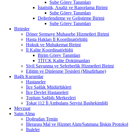
Şube Görev Tanımları
İstatistik, Analiz ve Raporlama Birimi
Şube Görev Tanımları
Değerlendirme ve Geliştirme Birimi
Şube Görev Tanımları
Birimler
Döner Sermaye Muhasebe Hizmetleri Birimi
Hasta Hakları İl Koordinatörlüğü
Hukuk ve Muhakemat Birimi
İl Kalite Koordinatörlüğü
Birim Görev Tanımları
TİTCK Kalite Dokümanları
Sivil Savunma ve Seferberlik Hizmetleri Birimi
Eğitim ve Dinlenme Tesisleri (Misafirhane)
Bağlı Kurumlar
Hastaneler
İlçe Sağlık Müdürlükleri
İlçe Devlet Hastaneleri
Toplum Sağlığı Merkezleri
Tokat 112 İl Ambulans Servisi Başhekimliği
Mevzuat
Satın Alma
Doğrudan Temin
İllerarası Mal ve Hizmet Alım/Satımına İlişkin Protokol
İhaleler