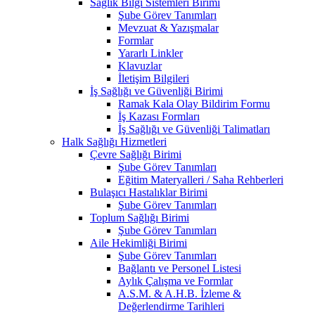
Sağlık Bilgi Sistemleri Birimi
Şube Görev Tanımları
Mevzuat & Yazışmalar
Formlar
Yararlı Linkler
Klavuzlar
İletişim Bilgileri
İş Sağlığı ve Güvenliği Birimi
Ramak Kala Olay Bildirim Formu
İş Kazası Formları
İş Sağlığı ve Güvenliği Talimatları
Halk Sağlığı Hizmetleri
Çevre Sağlığı Birimi
Şube Görev Tanımları
Eğitim Materyalleri / Saha Rehberleri
Bulaşıcı Hastalıklar Birimi
Şube Görev Tanımları
Toplum Sağlığı Birimi
Şube Görev Tanımları
Aile Hekimliği Birimi
Şube Görev Tanımları
Bağlantı ve Personel Listesi
Aylık Çalışma ve Formlar
A.S.M. & A.H.B. İzleme &
Değerlendirme Tarihleri