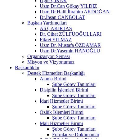
Uğur ÇIRAK
Uzm.Dr.Can Gökay YILDIZ
Uzm.Dr.Halil İbrahim AKDOĞAN
Dr.İhsan CANBOLAT
Başkan Yardımcıları
Ali ÇAKIRTAŞ
Dr. Cihat ZÜLFÜOĞULLARI
Fikret YILMAZ
Uzm.Dr. Mustafa ÖZDAMAR
Uzm.Dr.Yasemin HANOĞLU
Organizasyon Şeması
Misyon ve Vizyonumuz
Başkanlıklar
Destek Hizmetleri Başkanlığı
Atama Birimi
Şube Görev Tanımları
Disipilin İşlemleri Birimi
Şube Görev Tanımları
İdari Hizmetler Birimi
Şube Görev Tanımları
Özlük İşlemleri Birimi
Şube Görev Tanımları
Mali Hizmetler Birimi
Şube Görev Tanımları
Formlar ve Dokümanlar