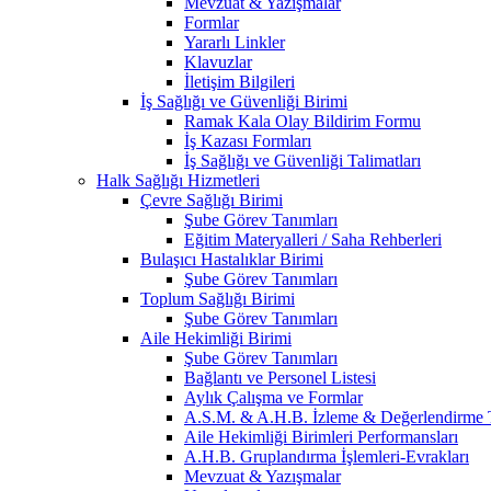
Mevzuat & Yazışmalar
Formlar
Yararlı Linkler
Klavuzlar
İletişim Bilgileri
İş Sağlığı ve Güvenliği Birimi
Ramak Kala Olay Bildirim Formu
İş Kazası Formları
İş Sağlığı ve Güvenliği Talimatları
Halk Sağlığı Hizmetleri
Çevre Sağlığı Birimi
Şube Görev Tanımları
Eğitim Materyalleri / Saha Rehberleri
Bulaşıcı Hastalıklar Birimi
Şube Görev Tanımları
Toplum Sağlığı Birimi
Şube Görev Tanımları
Aile Hekimliği Birimi
Şube Görev Tanımları
Bağlantı ve Personel Listesi
Aylık Çalışma ve Formlar
A.S.M. & A.H.B. İzleme & Değerlendirme T
Aile Hekimliği Birimleri Performansları
A.H.B. Gruplandırma İşlemleri-Evrakları
Mevzuat & Yazışmalar