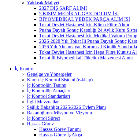
Yaklaşık Maliyet
2027 DİŞ SARF ALIMI
5 KISIM MEDİKAL GAZ DOLUM İŞİ
BİYOMEDİKAL YEDEK PARÇA ALIM İŞİ
Tokat Devlet Hastanesi İçin Klima Filtre Alımı
Puana Dayalı Sonuç Karşılığı 24 Aylık Kuru Sist
Tokat Devlet Hastanesi İçin Medikal Vakum Pomp
2026-2028 Yılı Tokat İli Puana Dayalı Sonuç Karş
2026 Yılı Alınamayan Kurumsal Kimlik Standartla
Tokat Devlet Hastanesi İçin Hepa Filtre Kutusu Al
Tokat İli Biyomedikal Tüketim Malzemesi Alımı
İç Kontrol
Genelge ve Yönergeler
Kamu İç Kontrol Sistemi (e-kitap)
İç Kontrolün Tanımı
İç Kontrolün Amaçları
İç Kontrol Standartları
İlgili Mevzuatlar
Sağlık Bakanlığı 2025/2026 Eylem Planı
Bakanlığımız Misyon ve Vizyonu
İç Kontrol Süreci
Hassas Görev
Hassas Görev Tanımı
Hassas Görev İş Akışı