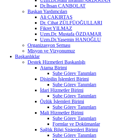
Uzm.Dr.Halil İbrahim AKDOĞAN
Dr.İhsan CANBOLAT
Başkan Yardımcıları
Ali ÇAKIRTAŞ
Dr. Cihat ZÜLFÜOĞULLARI
Fikret YILMAZ
Uzm.Dr. Mustafa ÖZDAMAR
Uzm.Dr.Yasemin HANOĞLU
Organizasyon Şeması
Misyon ve Vizyonumuz
Başkanlıklar
Destek Hizmetleri Başkanlığı
Atama Birimi
Şube Görev Tanımları
Disipilin İşlemleri Birimi
Şube Görev Tanımları
İdari Hizmetler Birimi
Şube Görev Tanımları
Özlük İşlemleri Birimi
Şube Görev Tanımları
Mali Hizmetler Birimi
Şube Görev Tanımları
Formlar ve Dokümanlar
Sağlık Bilgi Sistemleri Birimi
Şube Görev Tanımları