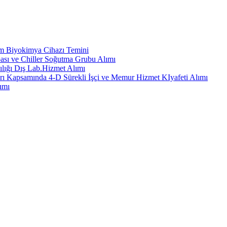
em Biyokimya Cihazı Temini
ası ve Chiller Soğutma Grubu Alımı
ılığı Dış Lab.Hizmet Alımı
rı Kapsamında 4-D Sürekli İşçi ve Memur Hizmet KIyafeti Alımı
ımı