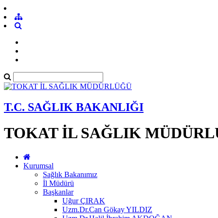
T.C. SAĞLIK BAKANLIĞI
TOKAT İL SAĞLIK MÜDÜR
Kurumsal
Sağlık Bakanımız
İl Müdürü
Başkanlar
Uğur ÇIRAK
Uzm.Dr.Can Gökay YILDIZ