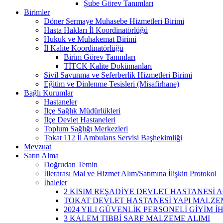
Şube Görev Tanımları
Birimler
Döner Sermaye Muhasebe Hizmetleri Birimi
Hasta Hakları İl Koordinatörlüğü
Hukuk ve Muhakemat Birimi
İl Kalite Koordinatörlüğü
Birim Görev Tanımları
TİTCK Kalite Dokümanları
Sivil Savunma ve Seferberlik Hizmetleri Birimi
Eğitim ve Dinlenme Tesisleri (Misafirhane)
Bağlı Kurumlar
Hastaneler
İlçe Sağlık Müdürlükleri
İlçe Devlet Hastaneleri
Toplum Sağlığı Merkezleri
Tokat 112 İl Ambulans Servisi Başhekimliği
Mevzuat
Satın Alma
Doğrudan Temin
İllerarası Mal ve Hizmet Alım/Satımına İlişkin Protokol
İhaleler
2 KISIM REŞADİYE DEVLET HASTANESİ A
TOKAT DEVLET HASTANESİ YAPI MALZEM
2024 YILI GÜVENLİK PERSONELİ GİYİM İ
3 KALEM TIBBİ SARF MALZEME ALIMI