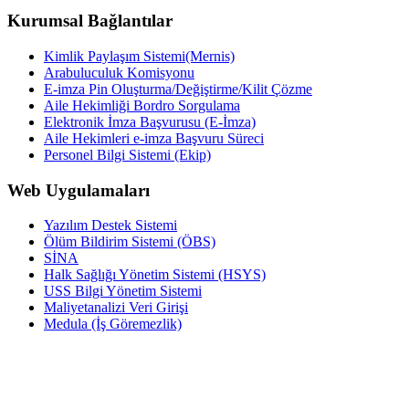
Kurumsal Bağlantılar
Kimlik Paylaşım Sistemi(Mernis)
Arabuluculuk Komisyonu
E-imza Pin Oluşturma/Değiştirme/Kilit Çözme
Aile Hekimliği Bordro Sorgulama
Elektronik İmza Başvurusu (E-İmza)
Aile Hekimleri e-imza Başvuru Süreci
Personel Bilgi Sistemi (Ekip)
Web Uygulamaları
Yazılım Destek Sistemi
Ölüm Bildirim Sistemi (ÖBS)
SİNA
Halk Sağlığı Yönetim Sistemi (HSYS)
USS Bilgi Yönetim Sistemi
Maliyetanalizi Veri Girişi
Medula (İş Göremezlik)