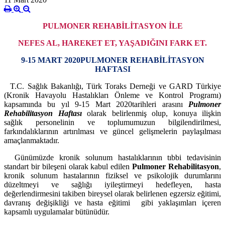
PULMONER REHABİLİTASYON İLE
NEFES AL, HAREKET ET, YAŞADIĞINI FARK ET
.
9-15 MART 2020
PULMONER REHABİLİTASYON
HAFTASI
T.C. Sağlık Bakanlığı, Türk Toraks Derneği ve GARD Türkiye
(Kronik Havayolu Hastalıkları Önleme ve Kontrol Programı)
kapsamında bu yıl 9-15 Mart 2020
tarihleri arasını
Pulmoner
Rehabilitasyon Haftası
olarak belirlenmiş olup, konuya ilişkin
sağlık personelinin ve toplumumuzun bilgilendirilmesi,
farkındalıklarının artırılması ve güncel gelişmelerin paylaşılması
amaçlanmaktadır.
Günümüzde kronik solunum hastalıklarının tıbbi tedavisinin
standart bir bileşeni olarak kabul edilen
Pulmoner Rehabilitasyon
,
kronik solunum hastalarının fiziksel ve psikolojik durumlarını
düzeltmeyi ve sağlığı iyileştirmeyi hedefleyen, hasta
değerlendirmesini takiben bireysel olarak belirlenen egzersiz eğitimi,
davranış değişikliği ve hasta eğitimi gibi yaklaşımları içeren
kapsamlı uygulamalar bütünüdür.