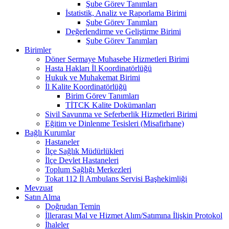
Şube Görev Tanımları
İstatistik, Analiz ve Raporlama Birimi
Şube Görev Tanımları
Değerlendirme ve Geliştirme Birimi
Şube Görev Tanımları
Birimler
Döner Sermaye Muhasebe Hizmetleri Birimi
Hasta Hakları İl Koordinatörlüğü
Hukuk ve Muhakemat Birimi
İl Kalite Koordinatörlüğü
Birim Görev Tanımları
TİTCK Kalite Dokümanları
Sivil Savunma ve Seferberlik Hizmetleri Birimi
Eğitim ve Dinlenme Tesisleri (Misafirhane)
Bağlı Kurumlar
Hastaneler
İlçe Sağlık Müdürlükleri
İlçe Devlet Hastaneleri
Toplum Sağlığı Merkezleri
Tokat 112 İl Ambulans Servisi Başhekimliği
Mevzuat
Satın Alma
Doğrudan Temin
İllerarası Mal ve Hizmet Alım/Satımına İlişkin Protokol
İhaleler