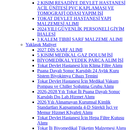
2 KISIM REŞADİYE DEVLET HASTANESİ
ACİL ÜNİTESİ PVC KAPLAMASI VE
TOMOGRAFİ ODASI YAPIM İŞİ
TOKAT DEVLET HASTANESİ YAPI
MALZEMESİ ALIMI
2024 YILI GÜVENLİK PERSONELİ GİYİM
İHALESİ
3 KALEM TIBBİ SARF MALZEME ALIMI
Yaklaşık Maliyet
2027 DİŞ SARF ALIMI
5 KISIM MEDİKAL GAZ DOLUM İŞİ
BİYOMEDİKAL YEDEK PARÇA ALIM İŞİ
Tokat Devlet Hastanesi İçin Klima Filtre Alımı
Puana Dayalı Sonuç Karşılığı 24 Aylık Kuru
Sistem Biyokimya Cihazı Temini
Tokat Devlet Hastanesi İçin Medikal Vakum
Pompası ve Chiller Soğutma Grubu Alımı
2026-2028 Yılı Tokat İli Puana Dayalı Sonuç
Karşılığı Dış Lab.Hizmet Alımı
2026 Yılı Alınamayan Kurumsal Kimlik
Standartları Kapsamında 4-D Sürekli İşçi ve
Memur Hizmet KIyafeti Alımı
Tokat Devlet Hastanesi İçin Hepa Filtre Kutusu
Alımı
Tokat İli Biyomedikal Tüketim Malzemesi Alımı