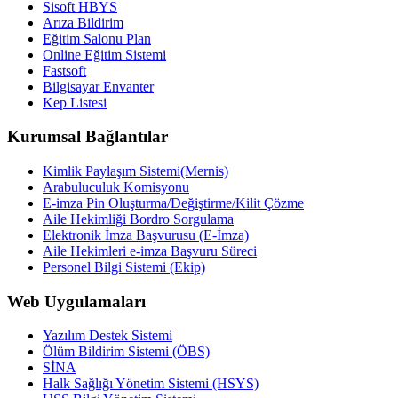
Sisoft HBYS
Arıza Bildirim
Eğitim Salonu Plan
Online Eğitim Sistemi
Fastsoft
Bilgisayar Envanter
Kep Listesi
Kurumsal Bağlantılar
Kimlik Paylaşım Sistemi(Mernis)
Arabuluculuk Komisyonu
E-imza Pin Oluşturma/Değiştirme/Kilit Çözme
Aile Hekimliği Bordro Sorgulama
Elektronik İmza Başvurusu (E-İmza)
Aile Hekimleri e-imza Başvuru Süreci
Personel Bilgi Sistemi (Ekip)
Web Uygulamaları
Yazılım Destek Sistemi
Ölüm Bildirim Sistemi (ÖBS)
SİNA
Halk Sağlığı Yönetim Sistemi (HSYS)