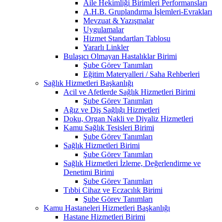
Aile Hekimliği Birimleri Performansları
A.H.B. Gruplandırma İşlemleri-Evrakları
Mevzuat & Yazışmalar
Uygulamalar
Hizmet Standartları Tablosu
Yararlı Linkler
Bulaşıcı Olmayan Hastalıklar Birimi
Şube Görev Tanımları
Eğitim Materyalleri / Saha Rehberleri
Sağlık Hizmetleri Başkanlığı
Acil ve Afetlerde Sağlık Hizmetleri Birimi
Şube Görev Tanımları
Ağız ve Diş Sağlığı Hizmetleri
Doku, Organ Nakli ve Diyaliz Hizmetleri
Kamu Sağlık Tesisleri Birimi
Şube Görev Tanımları
Sağlık Hizmetleri Birimi
Şube Görev Tanımları
Sağlık Hizmetleri İzleme, Değerlendirme ve
Denetimi Birimi
Şube Görev Tanımları
Tıbbi Cihaz ve Eczacılık Birimi
Şube Görev Tanımları
Kamu Hastaneleri Hizmetleri Başkanlığı
Hastane Hizmetleri Birimi