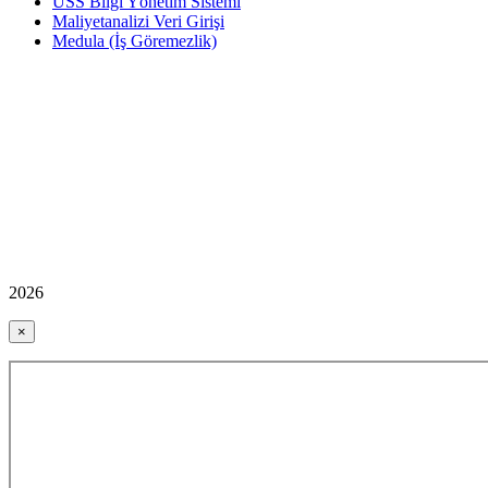
USS Bilgi Yönetim Sistemi
Maliyetanalizi Veri Girişi
Medula (İş Göremezlik)
2026
×