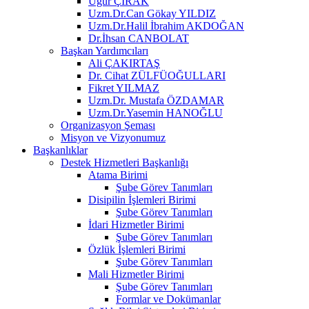
Uğur ÇIRAK
Uzm.Dr.Can Gökay YILDIZ
Uzm.Dr.Halil İbrahim AKDOĞAN
Dr.İhsan CANBOLAT
Başkan Yardımcıları
Ali ÇAKIRTAŞ
Dr. Cihat ZÜLFÜOĞULLARI
Fikret YILMAZ
Uzm.Dr. Mustafa ÖZDAMAR
Uzm.Dr.Yasemin HANOĞLU
Organizasyon Şeması
Misyon ve Vizyonumuz
Başkanlıklar
Destek Hizmetleri Başkanlığı
Atama Birimi
Şube Görev Tanımları
Disipilin İşlemleri Birimi
Şube Görev Tanımları
İdari Hizmetler Birimi
Şube Görev Tanımları
Özlük İşlemleri Birimi
Şube Görev Tanımları
Mali Hizmetler Birimi
Şube Görev Tanımları
Formlar ve Dokümanlar