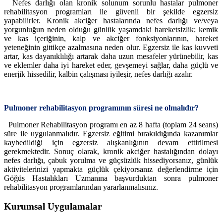
Nefes darlığı olan kronik solunum sorunlu hastalar pulmoner
rehabilitasyon programları ile güvenli bir şekilde egzersiz
yapabilirler. Kronik akciğer hastalarında nefes darlığı ve/veya
yorgunluğun neden olduğu günlük yaşamdaki hareketsizlik; kemik
ve kas içeriğinin, kalp ve akciğer fonksiyonlarının, hareket
yeteneğinin gittikçe azalmasına neden olur. Egzersiz ile kas kuvveti
artar, kas dayanıklılığı artarak daha uzun mesafeler yürünebilir, kas
ve eklemler daha iyi hareket eder, gevşemeyi sağlar, daha güçlü ve
enerjik hissedilir, kalbin çalışması iyileşir, nefes darlığı azalır.
Pulmoner rehabilitasyon programının süresi ne olmalıdır?
Pulmoner Rehabilitasyon programı en az 8 hafta (toplam 24 seans)
süre ile uygulanmalıdır. Egzersiz eğitimi bırakıldığında kazanımlar
kaybedildiği için egzersiz alışkanlığının devam ettirilmesi
gerekmektedir.
Sonuç olarak, kronik akciğer hastalığından dolayı
nefes darlığı, çabuk yorulma ve güçsüzlük hissediyorsanız, günlük
aktivitelerinizi yapmakta güçlük çekiyorsanız değerlendirme için
Göğüs Hastalıkları Uzmanına başvurduktan sonra pulmoner
rehabilitasyon programlarından yararlanmalısınız.
Kurumsal Uygulamalar