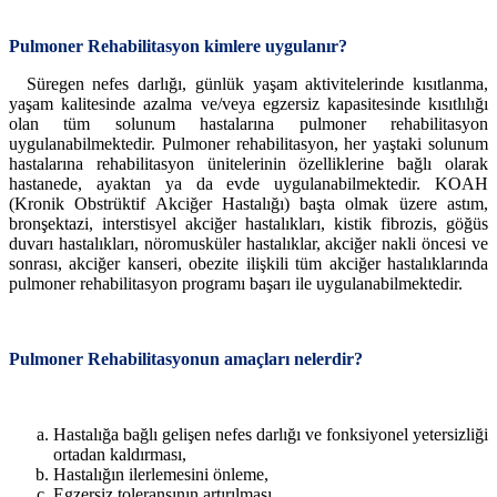
Pulmoner Rehabilitasyon kimlere uygulanır?
Süregen nefes darlığı, günlük yaşam aktivitelerinde kısıtlanma,
yaşam kalitesinde azalma ve/veya egzersiz kapasitesinde kısıtlılığı
olan tüm solunum hastalarına pulmoner rehabilitasyon
uygulanabilmektedir. Pulmoner rehabilitasyon, her yaştaki solunum
hastalarına rehabilitasyon ünitelerinin özelliklerine bağlı olarak
hastanede, ayaktan ya da evde uygulanabilmektedir. KOAH
(Kronik Obstrüktif Akciğer Hastalığı) başta olmak üzere astım,
bronşektazi, interstisyel akciğer hastalıkları, kistik fibrozis, göğüs
duvarı hastalıkları, nöromusküler hastalıklar, akciğer nakli öncesi ve
sonrası, akciğer kanseri, obezite ilişkili tüm akciğer hastalıklarında
pulmoner rehabilitasyon programı başarı ile uygulanabilmektedir.
Pulmoner Rehabilitasyonun amaçları nelerdir?
Hastalığa bağlı gelişen nefes darlığı ve fonksiyonel yetersizliği
ortadan kaldırması,
Hastalığın ilerlemesini önleme,
Egzersiz toleransının artırılması,