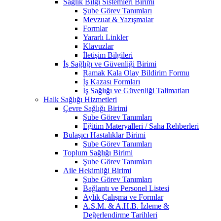
Sağlık Bilgi Sistemleri Birimi
Şube Görev Tanımları
Mevzuat & Yazışmalar
Formlar
Yararlı Linkler
Klavuzlar
İletişim Bilgileri
İş Sağlığı ve Güvenliği Birimi
Ramak Kala Olay Bildirim Formu
İş Kazası Formları
İş Sağlığı ve Güvenliği Talimatları
Halk Sağlığı Hizmetleri
Çevre Sağlığı Birimi
Şube Görev Tanımları
Eğitim Materyalleri / Saha Rehberleri
Bulaşıcı Hastalıklar Birimi
Şube Görev Tanımları
Toplum Sağlığı Birimi
Şube Görev Tanımları
Aile Hekimliği Birimi
Şube Görev Tanımları
Bağlantı ve Personel Listesi
Aylık Çalışma ve Formlar
A.S.M. & A.H.B. İzleme &
Değerlendirme Tarihleri