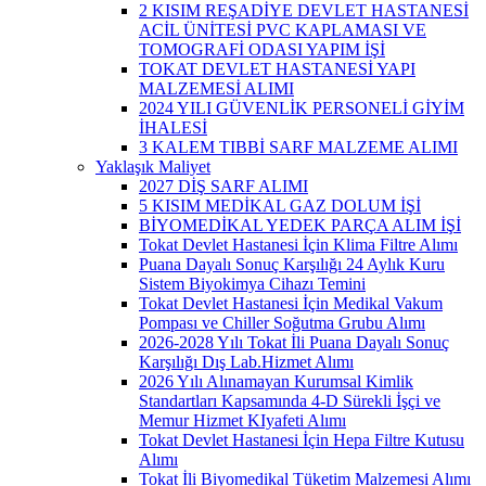
2 KISIM REŞADİYE DEVLET HASTANESİ
ACİL ÜNİTESİ PVC KAPLAMASI VE
TOMOGRAFİ ODASI YAPIM İŞİ
TOKAT DEVLET HASTANESİ YAPI
MALZEMESİ ALIMI
2024 YILI GÜVENLİK PERSONELİ GİYİM
İHALESİ
3 KALEM TIBBİ SARF MALZEME ALIMI
Yaklaşık Maliyet
2027 DİŞ SARF ALIMI
5 KISIM MEDİKAL GAZ DOLUM İŞİ
BİYOMEDİKAL YEDEK PARÇA ALIM İŞİ
Tokat Devlet Hastanesi İçin Klima Filtre Alımı
Puana Dayalı Sonuç Karşılığı 24 Aylık Kuru
Sistem Biyokimya Cihazı Temini
Tokat Devlet Hastanesi İçin Medikal Vakum
Pompası ve Chiller Soğutma Grubu Alımı
2026-2028 Yılı Tokat İli Puana Dayalı Sonuç
Karşılığı Dış Lab.Hizmet Alımı
2026 Yılı Alınamayan Kurumsal Kimlik
Standartları Kapsamında 4-D Sürekli İşçi ve
Memur Hizmet KIyafeti Alımı
Tokat Devlet Hastanesi İçin Hepa Filtre Kutusu
Alımı
Tokat İli Biyomedikal Tüketim Malzemesi Alımı