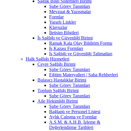
Sağlık Bilgi Sistemleri Birimi
Şube Görev Tanımları
Mevzuat & Yazışmalar
Formlar
Yararlı Linkler
Klavuzlar
İletişim Bilgileri
İş Sağlığı ve Güvenliği Birimi
Ramak Kala Olay Bildirim Formu
İş Kazası Formları
İş Sağlığı ve Güvenliği Talimatları
Halk Sağlığı Hizmetleri
Çevre Sağlığı Birimi
Şube Görev Tanımları
Eğitim Materyalleri / Saha Rehberleri
Bulaşıcı Hastalıklar Birimi
Şube Görev Tanımları
Toplum Sağlığı Birimi
Şube Görev Tanımları
Aile Hekimliği Birimi
Şube Görev Tanımları
Bağlantı ve Personel Listesi
Aylık Çalışma ve Formlar
A.S.M. & A.H.B. İzleme &
Değerlendirme Tarihleri