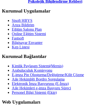
Psikolojik Bilgilendirme Rehberi
Kurumsal Uygulamalar
Sisoft HBYS
Arıza Bildirim
Eğitim Salonu Plan
Online Eğitim Sistemi
Fastsoft
Bilgisayar Envanter
Kep Listesi
Kurumsal Bağlantılar
Kimlik Paylaşım Sistemi(Mernis)
Arabuluculuk Komisyonu
E-imza Pin Oluşturma/Değiştirme/Kilit Çözme
Aile Hekimliği Bordro Sorgulama
Elektronik İmza Başvurusu (E-İmza)
Aile Hekimleri e-imza Başvuru Süreci
Personel Bilgi Sistemi (Ekip)
Web Uygulamaları