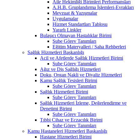
Aile Hekimliği Birimleri Performansları
A.H.B. Gruplandırma İşlemleri-Evrakları
Mevzuat & Yazışmalar
Uygulamalar
Hizmet Standartları Tablosu
Yararlı Linkler
Bulaşıcı Olmayan Hastalıklar Birimi
Şube Görev Tanımları
Eğitim Materyalleri / Saha Rehberleri
Sağlık Hizmetleri Başkanlığı
Acil ve Afetlerde Sağlık Hizmetleri Birimi
Şube Görev Tanımları
Ağız ve Diş Sağlığı Hizmetleri
Doku, Organ Nakli ve Diyaliz Hizmetleri
Kamu Sağlık Tesisleri Birimi
Şube Görev Tanımları
Sağlık Hizmetleri Birimi
Şube Görev Tanımları
Sağlık Hizmetleri İzleme, Değerlendirme ve
Denetimi Birimi
Şube Görev Tanımları
Tıbbi Cihaz ve Eczacılık Birimi
Şube Görev Tanımları
Kamu Hastaneleri Hizmetleri Başkanlığı
Hastane Hizmetleri Birimi