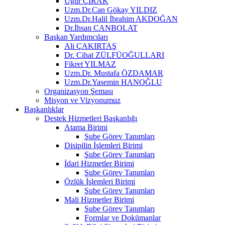
Uğur ÇIRAK
Uzm.Dr.Can Gökay YILDIZ
Uzm.Dr.Halil İbrahim AKDOĞAN
Dr.İhsan CANBOLAT
Başkan Yardımcıları
Ali ÇAKIRTAŞ
Dr. Cihat ZÜLFÜOĞULLARI
Fikret YILMAZ
Uzm.Dr. Mustafa ÖZDAMAR
Uzm.Dr.Yasemin HANOĞLU
Organizasyon Şeması
Misyon ve Vizyonumuz
Başkanlıklar
Destek Hizmetleri Başkanlığı
Atama Birimi
Şube Görev Tanımları
Disipilin İşlemleri Birimi
Şube Görev Tanımları
İdari Hizmetler Birimi
Şube Görev Tanımları
Özlük İşlemleri Birimi
Şube Görev Tanımları
Mali Hizmetler Birimi
Şube Görev Tanımları
Formlar ve Dokümanlar