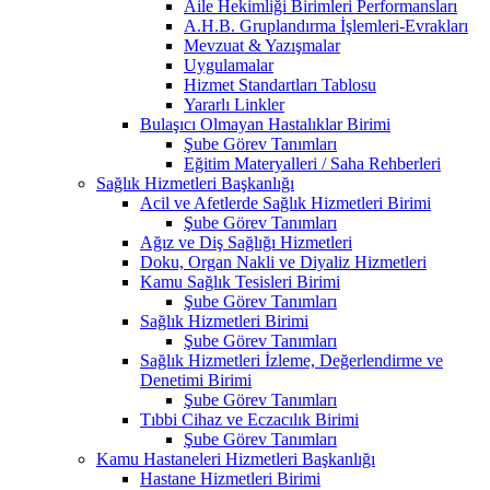
Aile Hekimliği Birimleri Performansları
A.H.B. Gruplandırma İşlemleri-Evrakları
Mevzuat & Yazışmalar
Uygulamalar
Hizmet Standartları Tablosu
Yararlı Linkler
Bulaşıcı Olmayan Hastalıklar Birimi
Şube Görev Tanımları
Eğitim Materyalleri / Saha Rehberleri
Sağlık Hizmetleri Başkanlığı
Acil ve Afetlerde Sağlık Hizmetleri Birimi
Şube Görev Tanımları
Ağız ve Diş Sağlığı Hizmetleri
Doku, Organ Nakli ve Diyaliz Hizmetleri
Kamu Sağlık Tesisleri Birimi
Şube Görev Tanımları
Sağlık Hizmetleri Birimi
Şube Görev Tanımları
Sağlık Hizmetleri İzleme, Değerlendirme ve
Denetimi Birimi
Şube Görev Tanımları
Tıbbi Cihaz ve Eczacılık Birimi
Şube Görev Tanımları
Kamu Hastaneleri Hizmetleri Başkanlığı
Hastane Hizmetleri Birimi