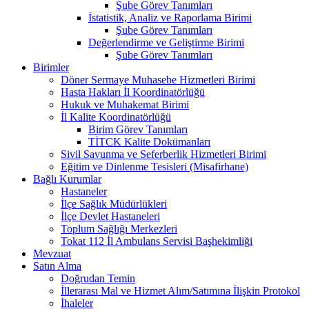
Şube Görev Tanımları
İstatistik, Analiz ve Raporlama Birimi
Şube Görev Tanımları
Değerlendirme ve Geliştirme Birimi
Şube Görev Tanımları
Birimler
Döner Sermaye Muhasebe Hizmetleri Birimi
Hasta Hakları İl Koordinatörlüğü
Hukuk ve Muhakemat Birimi
İl Kalite Koordinatörlüğü
Birim Görev Tanımları
TİTCK Kalite Dokümanları
Sivil Savunma ve Seferberlik Hizmetleri Birimi
Eğitim ve Dinlenme Tesisleri (Misafirhane)
Bağlı Kurumlar
Hastaneler
İlçe Sağlık Müdürlükleri
İlçe Devlet Hastaneleri
Toplum Sağlığı Merkezleri
Tokat 112 İl Ambulans Servisi Başhekimliği
Mevzuat
Satın Alma
Doğrudan Temin
İllerarası Mal ve Hizmet Alım/Satımına İlişkin Protokol
İhaleler