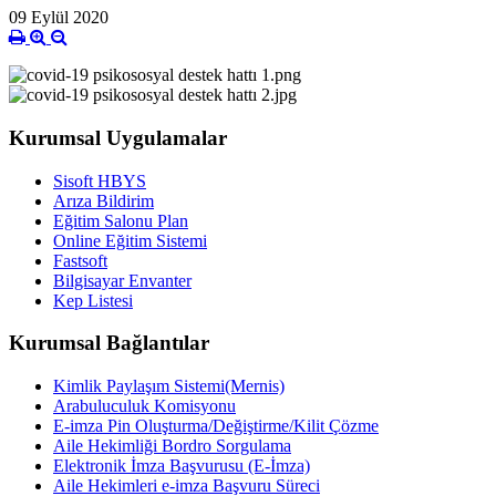
09 Eylül 2020
Kurumsal Uygulamalar
Sisoft HBYS
Arıza Bildirim
Eğitim Salonu Plan
Online Eğitim Sistemi
Fastsoft
Bilgisayar Envanter
Kep Listesi
Kurumsal Bağlantılar
Kimlik Paylaşım Sistemi(Mernis)
Arabuluculuk Komisyonu
E-imza Pin Oluşturma/Değiştirme/Kilit Çözme
Aile Hekimliği Bordro Sorgulama
Elektronik İmza Başvurusu (E-İmza)
Aile Hekimleri e-imza Başvuru Süreci