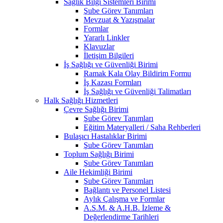
Sağlık Bilgi Sistemleri Birimi
Şube Görev Tanımları
Mevzuat & Yazışmalar
Formlar
Yararlı Linkler
Klavuzlar
İletişim Bilgileri
İş Sağlığı ve Güvenliği Birimi
Ramak Kala Olay Bildirim Formu
İş Kazası Formları
İş Sağlığı ve Güvenliği Talimatları
Halk Sağlığı Hizmetleri
Çevre Sağlığı Birimi
Şube Görev Tanımları
Eğitim Materyalleri / Saha Rehberleri
Bulaşıcı Hastalıklar Birimi
Şube Görev Tanımları
Toplum Sağlığı Birimi
Şube Görev Tanımları
Aile Hekimliği Birimi
Şube Görev Tanımları
Bağlantı ve Personel Listesi
Aylık Çalışma ve Formlar
A.S.M. & A.H.B. İzleme &
Değerlendirme Tarihleri