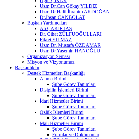
Uğur ÇIRAK
Uzm.Dr.Can Gökay YILDIZ
Uzm.Dr.Halil İbrahim AKDOĞAN
Dr.İhsan CANBOLAT
Başkan Yardımcıları
Ali ÇAKIRTAŞ
Dr. Cihat ZÜLFÜOĞULLARI
Fikret YILMAZ
Uzm.Dr. Mustafa ÖZDAMAR
Uzm.Dr.Yasemin HANOĞLU
Organizasyon Şeması
Misyon ve Vizyonumuz
Başkanlıklar
Destek Hizmetleri Başkanlığı
Atama Birimi
Şube Görev Tanımları
Disipilin İşlemleri Birimi
Şube Görev Tanımları
İdari Hizmetler Birimi
Şube Görev Tanımları
Özlük İşlemleri Birimi
Şube Görev Tanımları
Mali Hizmetler Birimi
Şube Görev Tanımları
Formlar ve Dokümanlar