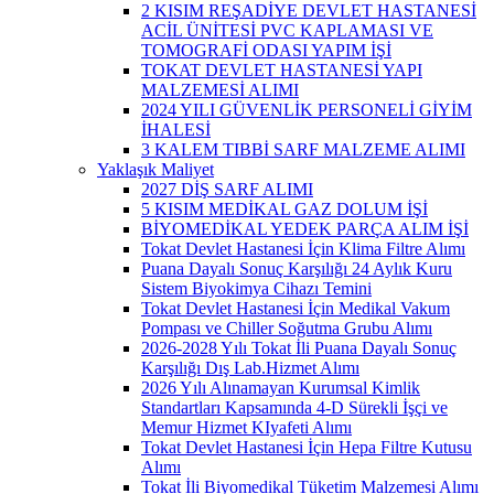
2 KISIM REŞADİYE DEVLET HASTANESİ
ACİL ÜNİTESİ PVC KAPLAMASI VE
TOMOGRAFİ ODASI YAPIM İŞİ
TOKAT DEVLET HASTANESİ YAPI
MALZEMESİ ALIMI
2024 YILI GÜVENLİK PERSONELİ GİYİM
İHALESİ
3 KALEM TIBBİ SARF MALZEME ALIMI
Yaklaşık Maliyet
2027 DİŞ SARF ALIMI
5 KISIM MEDİKAL GAZ DOLUM İŞİ
BİYOMEDİKAL YEDEK PARÇA ALIM İŞİ
Tokat Devlet Hastanesi İçin Klima Filtre Alımı
Puana Dayalı Sonuç Karşılığı 24 Aylık Kuru
Sistem Biyokimya Cihazı Temini
Tokat Devlet Hastanesi İçin Medikal Vakum
Pompası ve Chiller Soğutma Grubu Alımı
2026-2028 Yılı Tokat İli Puana Dayalı Sonuç
Karşılığı Dış Lab.Hizmet Alımı
2026 Yılı Alınamayan Kurumsal Kimlik
Standartları Kapsamında 4-D Sürekli İşçi ve
Memur Hizmet KIyafeti Alımı
Tokat Devlet Hastanesi İçin Hepa Filtre Kutusu
Alımı
Tokat İli Biyomedikal Tüketim Malzemesi Alımı