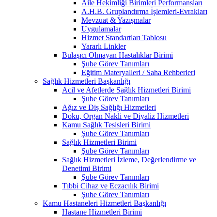
Aile Hekimliği Birimleri Performansları
A.H.B. Gruplandırma İşlemleri-Evrakları
Mevzuat & Yazışmalar
Uygulamalar
Hizmet Standartları Tablosu
Yararlı Linkler
Bulaşıcı Olmayan Hastalıklar Birimi
Şube Görev Tanımları
Eğitim Materyalleri / Saha Rehberleri
Sağlık Hizmetleri Başkanlığı
Acil ve Afetlerde Sağlık Hizmetleri Birimi
Şube Görev Tanımları
Ağız ve Diş Sağlığı Hizmetleri
Doku, Organ Nakli ve Diyaliz Hizmetleri
Kamu Sağlık Tesisleri Birimi
Şube Görev Tanımları
Sağlık Hizmetleri Birimi
Şube Görev Tanımları
Sağlık Hizmetleri İzleme, Değerlendirme ve
Denetimi Birimi
Şube Görev Tanımları
Tıbbi Cihaz ve Eczacılık Birimi
Şube Görev Tanımları
Kamu Hastaneleri Hizmetleri Başkanlığı
Hastane Hizmetleri Birimi