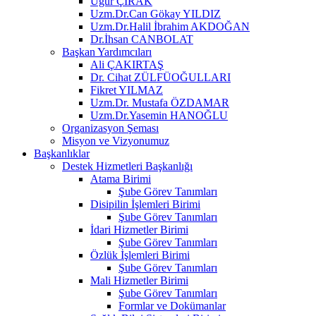
Uğur ÇIRAK
Uzm.Dr.Can Gökay YILDIZ
Uzm.Dr.Halil İbrahim AKDOĞAN
Dr.İhsan CANBOLAT
Başkan Yardımcıları
Ali ÇAKIRTAŞ
Dr. Cihat ZÜLFÜOĞULLARI
Fikret YILMAZ
Uzm.Dr. Mustafa ÖZDAMAR
Uzm.Dr.Yasemin HANOĞLU
Organizasyon Şeması
Misyon ve Vizyonumuz
Başkanlıklar
Destek Hizmetleri Başkanlığı
Atama Birimi
Şube Görev Tanımları
Disipilin İşlemleri Birimi
Şube Görev Tanımları
İdari Hizmetler Birimi
Şube Görev Tanımları
Özlük İşlemleri Birimi
Şube Görev Tanımları
Mali Hizmetler Birimi
Şube Görev Tanımları
Formlar ve Dokümanlar