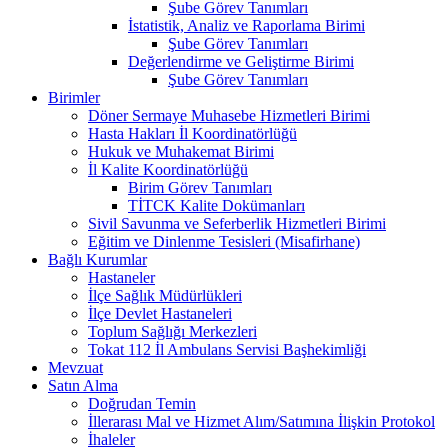
Şube Görev Tanımları
İstatistik, Analiz ve Raporlama Birimi
Şube Görev Tanımları
Değerlendirme ve Geliştirme Birimi
Şube Görev Tanımları
Birimler
Döner Sermaye Muhasebe Hizmetleri Birimi
Hasta Hakları İl Koordinatörlüğü
Hukuk ve Muhakemat Birimi
İl Kalite Koordinatörlüğü
Birim Görev Tanımları
TİTCK Kalite Dokümanları
Sivil Savunma ve Seferberlik Hizmetleri Birimi
Eğitim ve Dinlenme Tesisleri (Misafirhane)
Bağlı Kurumlar
Hastaneler
İlçe Sağlık Müdürlükleri
İlçe Devlet Hastaneleri
Toplum Sağlığı Merkezleri
Tokat 112 İl Ambulans Servisi Başhekimliği
Mevzuat
Satın Alma
Doğrudan Temin
İllerarası Mal ve Hizmet Alım/Satımına İlişkin Protokol
İhaleler