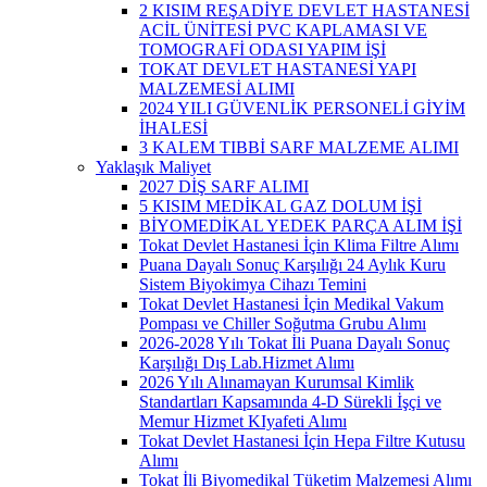
2 KISIM REŞADİYE DEVLET HASTANESİ
ACİL ÜNİTESİ PVC KAPLAMASI VE
TOMOGRAFİ ODASI YAPIM İŞİ
TOKAT DEVLET HASTANESİ YAPI
MALZEMESİ ALIMI
2024 YILI GÜVENLİK PERSONELİ GİYİM
İHALESİ
3 KALEM TIBBİ SARF MALZEME ALIMI
Yaklaşık Maliyet
2027 DİŞ SARF ALIMI
5 KISIM MEDİKAL GAZ DOLUM İŞİ
BİYOMEDİKAL YEDEK PARÇA ALIM İŞİ
Tokat Devlet Hastanesi İçin Klima Filtre Alımı
Puana Dayalı Sonuç Karşılığı 24 Aylık Kuru
Sistem Biyokimya Cihazı Temini
Tokat Devlet Hastanesi İçin Medikal Vakum
Pompası ve Chiller Soğutma Grubu Alımı
2026-2028 Yılı Tokat İli Puana Dayalı Sonuç
Karşılığı Dış Lab.Hizmet Alımı
2026 Yılı Alınamayan Kurumsal Kimlik
Standartları Kapsamında 4-D Sürekli İşçi ve
Memur Hizmet KIyafeti Alımı
Tokat Devlet Hastanesi İçin Hepa Filtre Kutusu
Alımı
Tokat İli Biyomedikal Tüketim Malzemesi Alımı