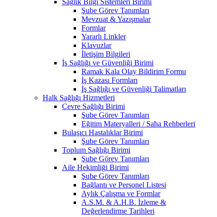
Sağlık Bilgi Sistemleri Birimi
Şube Görev Tanımları
Mevzuat & Yazışmalar
Formlar
Yararlı Linkler
Klavuzlar
İletişim Bilgileri
İş Sağlığı ve Güvenliği Birimi
Ramak Kala Olay Bildirim Formu
İş Kazası Formları
İş Sağlığı ve Güvenliği Talimatları
Halk Sağlığı Hizmetleri
Çevre Sağlığı Birimi
Şube Görev Tanımları
Eğitim Materyalleri / Saha Rehberleri
Bulaşıcı Hastalıklar Birimi
Şube Görev Tanımları
Toplum Sağlığı Birimi
Şube Görev Tanımları
Aile Hekimliği Birimi
Şube Görev Tanımları
Bağlantı ve Personel Listesi
Aylık Çalışma ve Formlar
A.S.M. & A.H.B. İzleme &
Değerlendirme Tarihleri