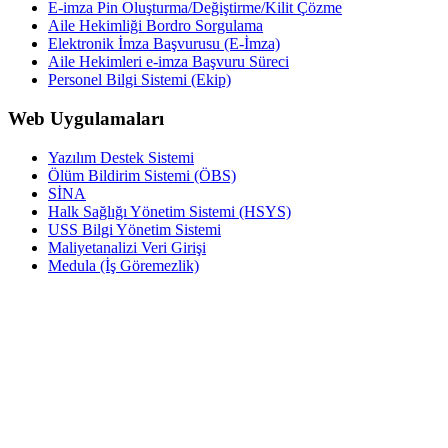
E-imza Pin Oluşturma/Değiştirme/Kilit Çözme
Aile Hekimliği Bordro Sorgulama
Elektronik İmza Başvurusu (E-İmza)
Aile Hekimleri e-imza Başvuru Süreci
Personel Bilgi Sistemi (Ekip)
Web Uygulamaları
Yazılım Destek Sistemi
Ölüm Bildirim Sistemi (ÖBS)
SİNA
Halk Sağlığı Yönetim Sistemi (HSYS)
USS Bilgi Yönetim Sistemi
Maliyetanalizi Veri Girişi
Medula (İş Göremezlik)