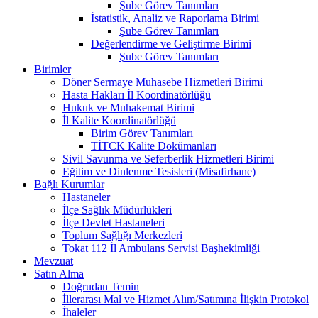
Şube Görev Tanımları
İstatistik, Analiz ve Raporlama Birimi
Şube Görev Tanımları
Değerlendirme ve Geliştirme Birimi
Şube Görev Tanımları
Birimler
Döner Sermaye Muhasebe Hizmetleri Birimi
Hasta Hakları İl Koordinatörlüğü
Hukuk ve Muhakemat Birimi
İl Kalite Koordinatörlüğü
Birim Görev Tanımları
TİTCK Kalite Dokümanları
Sivil Savunma ve Seferberlik Hizmetleri Birimi
Eğitim ve Dinlenme Tesisleri (Misafirhane)
Bağlı Kurumlar
Hastaneler
İlçe Sağlık Müdürlükleri
İlçe Devlet Hastaneleri
Toplum Sağlığı Merkezleri
Tokat 112 İl Ambulans Servisi Başhekimliği
Mevzuat
Satın Alma
Doğrudan Temin
İllerarası Mal ve Hizmet Alım/Satımına İlişkin Protokol
İhaleler