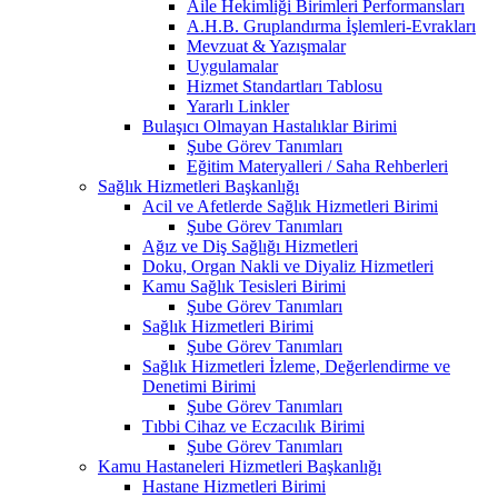
Aile Hekimliği Birimleri Performansları
A.H.B. Gruplandırma İşlemleri-Evrakları
Mevzuat & Yazışmalar
Uygulamalar
Hizmet Standartları Tablosu
Yararlı Linkler
Bulaşıcı Olmayan Hastalıklar Birimi
Şube Görev Tanımları
Eğitim Materyalleri / Saha Rehberleri
Sağlık Hizmetleri Başkanlığı
Acil ve Afetlerde Sağlık Hizmetleri Birimi
Şube Görev Tanımları
Ağız ve Diş Sağlığı Hizmetleri
Doku, Organ Nakli ve Diyaliz Hizmetleri
Kamu Sağlık Tesisleri Birimi
Şube Görev Tanımları
Sağlık Hizmetleri Birimi
Şube Görev Tanımları
Sağlık Hizmetleri İzleme, Değerlendirme ve
Denetimi Birimi
Şube Görev Tanımları
Tıbbi Cihaz ve Eczacılık Birimi
Şube Görev Tanımları
Kamu Hastaneleri Hizmetleri Başkanlığı
Hastane Hizmetleri Birimi