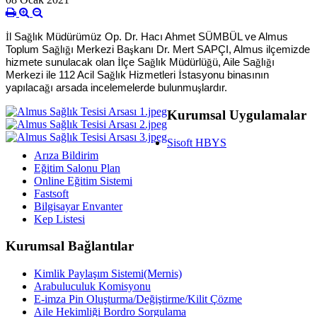
İ
l Sa
ğ
lık Müdürümüz Op. Dr. Hacı Ahmet SÜMBÜL ve Almus
Toplum Sa
ğ
lı
ğ
ı Merkezi Ba
ş
kanı Dr. Mert SAPÇI, Almus ilçemizde
hizmete sunulacak olan
İ
lçe Sa
ğ
lık Müdürlü
ğ
ü, Aile Sa
ğ
lı
ğ
ı
Merkezi ile 112 Acil Sa
ğ
lık Hizmetleri
İ
stasyonu binasının
yapılaca
ğ
ı arsada incelemelerde bulunmu
ş
lardır.
Kurumsal Uygulamalar
Sisoft HBYS
Arıza Bildirim
Eğitim Salonu Plan
Online Eğitim Sistemi
Fastsoft
Bilgisayar Envanter
Kep Listesi
Kurumsal Bağlantılar
Kimlik Paylaşım Sistemi(Mernis)
Arabuluculuk Komisyonu
E-imza Pin Oluşturma/Değiştirme/Kilit Çözme
Aile Hekimliği Bordro Sorgulama