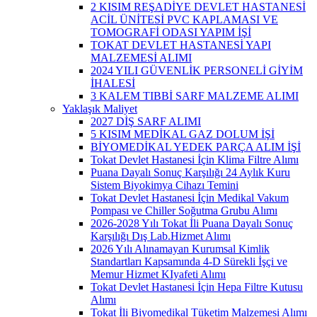
2 KISIM REŞADİYE DEVLET HASTANESİ
ACİL ÜNİTESİ PVC KAPLAMASI VE
TOMOGRAFİ ODASI YAPIM İŞİ
TOKAT DEVLET HASTANESİ YAPI
MALZEMESİ ALIMI
2024 YILI GÜVENLİK PERSONELİ GİYİM
İHALESİ
3 KALEM TIBBİ SARF MALZEME ALIMI
Yaklaşık Maliyet
2027 DİŞ SARF ALIMI
5 KISIM MEDİKAL GAZ DOLUM İŞİ
BİYOMEDİKAL YEDEK PARÇA ALIM İŞİ
Tokat Devlet Hastanesi İçin Klima Filtre Alımı
Puana Dayalı Sonuç Karşılığı 24 Aylık Kuru
Sistem Biyokimya Cihazı Temini
Tokat Devlet Hastanesi İçin Medikal Vakum
Pompası ve Chiller Soğutma Grubu Alımı
2026-2028 Yılı Tokat İli Puana Dayalı Sonuç
Karşılığı Dış Lab.Hizmet Alımı
2026 Yılı Alınamayan Kurumsal Kimlik
Standartları Kapsamında 4-D Sürekli İşçi ve
Memur Hizmet KIyafeti Alımı
Tokat Devlet Hastanesi İçin Hepa Filtre Kutusu
Alımı
Tokat İli Biyomedikal Tüketim Malzemesi Alımı