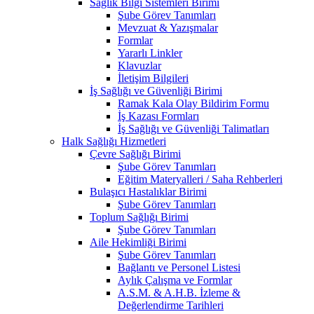
Sağlık Bilgi Sistemleri Birimi
Şube Görev Tanımları
Mevzuat & Yazışmalar
Formlar
Yararlı Linkler
Klavuzlar
İletişim Bilgileri
İş Sağlığı ve Güvenliği Birimi
Ramak Kala Olay Bildirim Formu
İş Kazası Formları
İş Sağlığı ve Güvenliği Talimatları
Halk Sağlığı Hizmetleri
Çevre Sağlığı Birimi
Şube Görev Tanımları
Eğitim Materyalleri / Saha Rehberleri
Bulaşıcı Hastalıklar Birimi
Şube Görev Tanımları
Toplum Sağlığı Birimi
Şube Görev Tanımları
Aile Hekimliği Birimi
Şube Görev Tanımları
Bağlantı ve Personel Listesi
Aylık Çalışma ve Formlar
A.S.M. & A.H.B. İzleme &
Değerlendirme Tarihleri