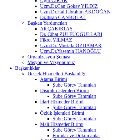
Uğur ÇIRAK
Uzm.Dr.Can Gökay YILDIZ
Uzm.Dr.Halil İbrahim AKDOĞAN
Dr.İhsan CANBOLAT
Başkan Yardımcıları
Ali ÇAKIRTAŞ
Dr. Cihat ZÜLFÜOĞULLARI
Fikret YILMAZ
Uzm.Dr. Mustafa ÖZDAMAR
Uzm.Dr.Yasemin HANOĞLU
Organizasyon Şeması
Misyon ve Vizyonumuz
Başkanlıklar
Destek Hizmetleri Başkanlığı
Atama Birimi
Şube Görev Tanımları
Disipilin İşlemleri Birimi
Şube Görev Tanımları
İdari Hizmetler Birimi
Şube Görev Tanımları
Özlük İşlemleri Birimi
Şube Görev Tanımları
Mali Hizmetler Birimi
Şube Görev Tanımları
Formlar ve Dokümanlar