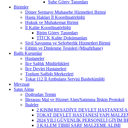
Şube Görev Tanımları
Birimler
Döner Sermaye Muhasebe Hizmetleri Birimi
Hasta Hakları İl Koordinatörlüğü
Hukuk ve Muhakemat Birimi
İl Kalite Koordinatörlüğü
Birim Görev Tanımları
TİTCK Kalite Dokümanları
Sivil Savunma ve Seferberlik Hizmetleri Birimi
Eğitim ve Dinlenme Tesisleri (Misafirhane)
Bağlı Kurumlar
Hastaneler
İlçe Sağlık Müdürlükleri
İlçe Devlet Hastaneleri
Toplum Sağlığı Merkezleri
Tokat 112 İl Ambulans Servisi Başhekimliği
Mevzuat
Satın Alma
Doğrudan Temin
İllerarası Mal ve Hizmet Alım/Satımına İlişkin Protokol
İhaleler
2 KISIM REŞADİYE DEVLET HASTANESİ A
TOKAT DEVLET HASTANESİ YAPI MALZEM
2024 YILI GÜVENLİK PERSONELİ GİYİM İ
3 KALEM TIBBİ SARF MALZEME ALIMI