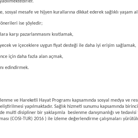
yabilmektedirler.
 sosyal mesafe ve hijyen kurallarına dikkat ederek sağlıklı yaşam alış
erileri ise şöyledir;
klara karşı pazarlanmasını kısıtlamak,
iyecek ve içeceklere uygun fiyat desteği ile daha iyi erişim sağlamak,
ence için daha fazla alan açmak,
ını edindirmek.
slenme ve Hareketli Hayat Programı kapsamında sosyal medya ve resmi 
geliştirilmesi yapılmaktadır. Sağlık hizmeti sunumu kapsamında birinc
 multi disipliner bir yaklaşımla beslenme danışmanlığı ve tedavisi v
ması (COSI-TUR) 2016 ) ile izleme değerlendirme çalışmaları yürütül