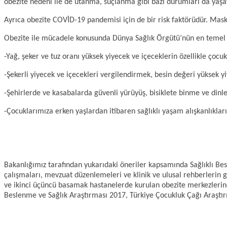
obezite nedeni ile de utanma, suçlanma gibi bazı durumları da yaşa
Ayrıca obezite COVİD-19 pandemisi için de bir risk faktörüdür. Maske,
Obezite ile mücadele konusunda Dünya Sağlık Örgütü’nün en temel ön
-Yağ, şeker ve tuz oranı yüksek yiyecek ve içeceklerin özellikle çocu
-Şekerli yiyecek ve içecekleri vergilendirmek, besin değeri yüksek y
-Şehirlerde ve kasabalarda güvenli yürüyüş, bisiklete binme ve dinl
-Çocuklarımıza erken yaşlardan itibaren sağlıklı yaşam alışkanlıklar
Bakanlığımız tarafından yukarıdaki öneriler kapsamında Sağlıklı Be
çalışmaları, mevzuat düzenlemeleri ve klinik ve ulusal rehberlerin 
ve ikinci üçüncü basamak hastanelerde kurulan obezite merkezlerinde
Beslenme ve Sağlık Araştırması 2017, Türkiye Çocukluk Çağı Araştır