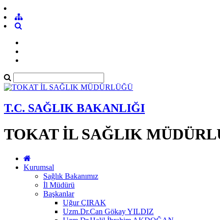
T.C. SAĞLIK BAKANLIĞI
TOKAT İL SAĞLIK MÜDÜR
Kurumsal
Sağlık Bakanımız
İl Müdürü
Başkanlar
Uğur ÇIRAK
Uzm.Dr.Can Gökay YILDIZ