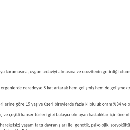
iloyu korumasına, uygun tedaviyi almasına ve obezitenin getirdiği olum
ve ergenlerde neredeyse 5 kat artarak hem gelişmiş hem de gelişmekte
ilerine göre 15 yaş ve üzeri bireylerde fazla kiloluluk oranı %34 ve o
ç ve çeşitli kanser türleri gibi bulaşıcı olmayan hastalıklar için önemli
areketsiz) yaşam tarzı davranışları ile genetik, psikolojik, sosyokült