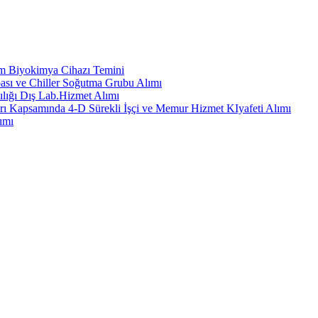
em Biyokimya Cihazı Temini
ası ve Chiller Soğutma Grubu Alımı
ılığı Dış Lab.Hizmet Alımı
rı Kapsamında 4-D Sürekli İşçi ve Memur Hizmet KIyafeti Alımı
ımı