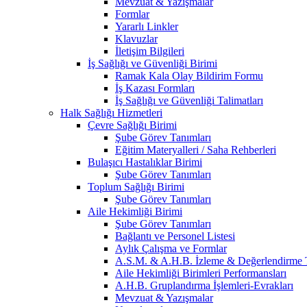
Mevzuat & Yazışmalar
Formlar
Yararlı Linkler
Klavuzlar
İletişim Bilgileri
İş Sağlığı ve Güvenliği Birimi
Ramak Kala Olay Bildirim Formu
İş Kazası Formları
İş Sağlığı ve Güvenliği Talimatları
Halk Sağlığı Hizmetleri
Çevre Sağlığı Birimi
Şube Görev Tanımları
Eğitim Materyalleri / Saha Rehberleri
Bulaşıcı Hastalıklar Birimi
Şube Görev Tanımları
Toplum Sağlığı Birimi
Şube Görev Tanımları
Aile Hekimliği Birimi
Şube Görev Tanımları
Bağlantı ve Personel Listesi
Aylık Çalışma ve Formlar
A.S.M. & A.H.B. İzleme & Değerlendirme T
Aile Hekimliği Birimleri Performansları
A.H.B. Gruplandırma İşlemleri-Evrakları
Mevzuat & Yazışmalar