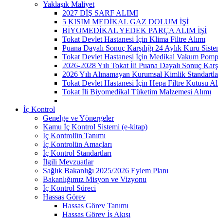
Yaklaşık Maliyet
2027 DİŞ SARF ALIMI
5 KISIM MEDİKAL GAZ DOLUM İŞİ
BİYOMEDİKAL YEDEK PARÇA ALIM İŞİ
Tokat Devlet Hastanesi İçin Klima Filtre Alımı
Puana Dayalı Sonuç Karşılığı 24 Aylık Kuru Sist
Tokat Devlet Hastanesi İçin Medikal Vakum Pomp
2026-2028 Yılı Tokat İli Puana Dayalı Sonuç Karş
2026 Yılı Alınamayan Kurumsal Kimlik Standartla
Tokat Devlet Hastanesi İçin Hepa Filtre Kutusu Al
Tokat İli Biyomedikal Tüketim Malzemesi Alımı
İç Kontrol
Genelge ve Yönergeler
Kamu İç Kontrol Sistemi (e-kitap)
İç Kontrolün Tanımı
İç Kontrolün Amaçları
İç Kontrol Standartları
İlgili Mevzuatlar
Sağlık Bakanlığı 2025/2026 Eylem Planı
Bakanlığımız Misyon ve Vizyonu
İç Kontrol Süreci
Hassas Görev
Hassas Görev Tanımı
Hassas Görev İş Akışı