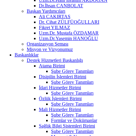
Uzm.Dr.Halil İbrahim AKDOĞAN
Dr.İhsan CANBOLAT
Başkan Yardımcıları
Ali ÇAKIRTAŞ
Dr. Cihat ZÜLFÜOĞULLARI
Fikret YILMAZ
Uzm.Dr. Mustafa ÖZDAMAR
Uzm.Dr.Yasemin HANOĞLU
Organizasyon Şeması
Misyon ve Vizyonumuz
Başkanlıklar
Destek Hizmetleri Başkanlığı
Atama Birimi
Şube Görev Tanımları
Disipilin İşlemleri Birimi
Şube Görev Tanımları
İdari Hizmetler Birimi
Şube Görev Tanımları
Özlük İşlemleri Birimi
Şube Görev Tanımları
Mali Hizmetler Birimi
Şube Görev Tanımları
Formlar ve Dokümanlar
Sağlık Bilgi Sistemleri Birimi
Şube Görev Tanımları