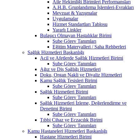
Aile Hekimliği Birimleri Performansları
A.H.B. Gruplandırma İşlemleri-Evrakları
Mevzuat & Yazışmalar
Uygulamalar
Hizmet Standartları Tablosu
Yararlı Linkler
Bulaşıcı Olmayan Hastalıklar Birimi
Şube Görev Tanımları
Eğitim Materyalleri / Saha Rehberleri
Sağlık Hizmetleri Başkanlığı
Acil ve Afetlerde Sağlık Hizmetleri Birimi
Şube Görev Tanımları
Ağız ve Diş Sağlığı Hizmetleri
Doku, Organ Nakli ve Diyaliz Hizmetleri
Kamu Sağlık Tesisleri Birimi
Şube Görev Tanımları
Sağlık Hizmetleri Birimi
Şube Görev Tanımları
Sağlık Hizmetleri İzleme, Değerlendirme ve
Denetimi Birimi
Şube Görev Tanımları
Tıbbi Cihaz ve Eczacılık Birimi
Şube Görev Tanımları
Kamu Hastaneleri Hizmetleri Başkanlığı
Hastane Hizmetleri Birimi