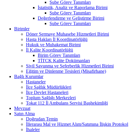
Şube Görev Tanımları
İstatistik, Analiz ve Raporlama Birimi
Şube Görev Tanımları
Değerlendirme ve Geliştirme Birimi
Şube Görev Tanımları
Birimler
Döner Sermaye Muhasebe Hizmetleri Birimi
Hasta Hakları İl Koordinatörlüğü
Hukuk ve Muhakemat Birimi
İl Kalite Koordinatörlüğü
Birim Görev Tanımları
TİTCK Kalite Dokümanları
Sivil Savunma ve Seferberlik Hizmetleri Birimi
Eğitim ve Dinlenme Tesisleri (Misafirhane)
Bağlı Kurumlar
Hastaneler
İlçe Sağlık Müdürlükleri
İlçe Devlet Hastaneleri
Toplum Sağlığı Merkezleri
Tokat 112 İl Ambulans Servisi Başhekimliği
Mevzuat
Satın Alma
Doğrudan Temin
İllerarası Mal ve Hizmet Alım/Satımına İlişkin Protokol
İhaleler