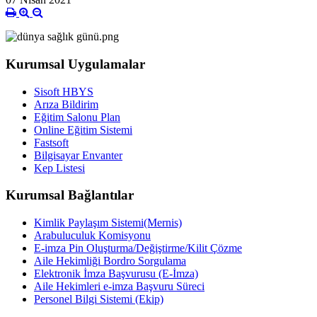
Kurumsal Uygulamalar
Sisoft HBYS
Arıza Bildirim
Eğitim Salonu Plan
Online Eğitim Sistemi
Fastsoft
Bilgisayar Envanter
Kep Listesi
Kurumsal Bağlantılar
Kimlik Paylaşım Sistemi(Mernis)
Arabuluculuk Komisyonu
E-imza Pin Oluşturma/Değiştirme/Kilit Çözme
Aile Hekimliği Bordro Sorgulama
Elektronik İmza Başvurusu (E-İmza)
Aile Hekimleri e-imza Başvuru Süreci
Personel Bilgi Sistemi (Ekip)