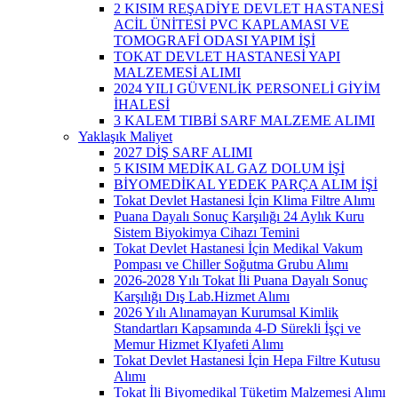
2 KISIM REŞADİYE DEVLET HASTANESİ
ACİL ÜNİTESİ PVC KAPLAMASI VE
TOMOGRAFİ ODASI YAPIM İŞİ
TOKAT DEVLET HASTANESİ YAPI
MALZEMESİ ALIMI
2024 YILI GÜVENLİK PERSONELİ GİYİM
İHALESİ
3 KALEM TIBBİ SARF MALZEME ALIMI
Yaklaşık Maliyet
2027 DİŞ SARF ALIMI
5 KISIM MEDİKAL GAZ DOLUM İŞİ
BİYOMEDİKAL YEDEK PARÇA ALIM İŞİ
Tokat Devlet Hastanesi İçin Klima Filtre Alımı
Puana Dayalı Sonuç Karşılığı 24 Aylık Kuru
Sistem Biyokimya Cihazı Temini
Tokat Devlet Hastanesi İçin Medikal Vakum
Pompası ve Chiller Soğutma Grubu Alımı
2026-2028 Yılı Tokat İli Puana Dayalı Sonuç
Karşılığı Dış Lab.Hizmet Alımı
2026 Yılı Alınamayan Kurumsal Kimlik
Standartları Kapsamında 4-D Sürekli İşçi ve
Memur Hizmet KIyafeti Alımı
Tokat Devlet Hastanesi İçin Hepa Filtre Kutusu
Alımı
Tokat İli Biyomedikal Tüketim Malzemesi Alımı