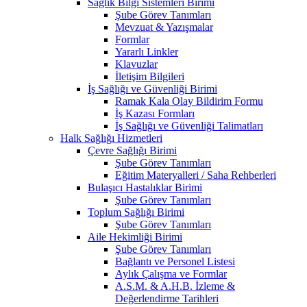
Sağlık Bilgi Sistemleri Birimi
Şube Görev Tanımları
Mevzuat & Yazışmalar
Formlar
Yararlı Linkler
Klavuzlar
İletişim Bilgileri
İş Sağlığı ve Güvenliği Birimi
Ramak Kala Olay Bildirim Formu
İş Kazası Formları
İş Sağlığı ve Güvenliği Talimatları
Halk Sağlığı Hizmetleri
Çevre Sağlığı Birimi
Şube Görev Tanımları
Eğitim Materyalleri / Saha Rehberleri
Bulaşıcı Hastalıklar Birimi
Şube Görev Tanımları
Toplum Sağlığı Birimi
Şube Görev Tanımları
Aile Hekimliği Birimi
Şube Görev Tanımları
Bağlantı ve Personel Listesi
Aylık Çalışma ve Formlar
A.S.M. & A.H.B. İzleme &
Değerlendirme Tarihleri