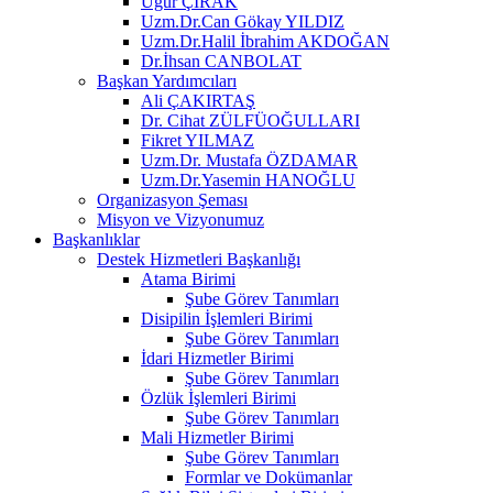
Uğur ÇIRAK
Uzm.Dr.Can Gökay YILDIZ
Uzm.Dr.Halil İbrahim AKDOĞAN
Dr.İhsan CANBOLAT
Başkan Yardımcıları
Ali ÇAKIRTAŞ
Dr. Cihat ZÜLFÜOĞULLARI
Fikret YILMAZ
Uzm.Dr. Mustafa ÖZDAMAR
Uzm.Dr.Yasemin HANOĞLU
Organizasyon Şeması
Misyon ve Vizyonumuz
Başkanlıklar
Destek Hizmetleri Başkanlığı
Atama Birimi
Şube Görev Tanımları
Disipilin İşlemleri Birimi
Şube Görev Tanımları
İdari Hizmetler Birimi
Şube Görev Tanımları
Özlük İşlemleri Birimi
Şube Görev Tanımları
Mali Hizmetler Birimi
Şube Görev Tanımları
Formlar ve Dokümanlar