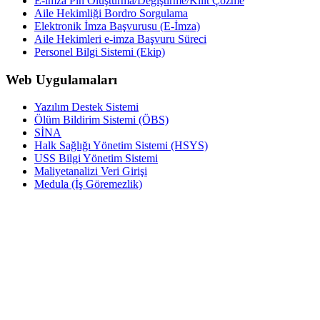
E-imza Pin Oluşturma/Değiştirme/Kilit Çözme
Aile Hekimliği Bordro Sorgulama
Elektronik İmza Başvurusu (E-İmza)
Aile Hekimleri e-imza Başvuru Süreci
Personel Bilgi Sistemi (Ekip)
Web Uygulamaları
Yazılım Destek Sistemi
Ölüm Bildirim Sistemi (ÖBS)
SİNA
Halk Sağlığı Yönetim Sistemi (HSYS)
USS Bilgi Yönetim Sistemi
Maliyetanalizi Veri Girişi
Medula (İş Göremezlik)