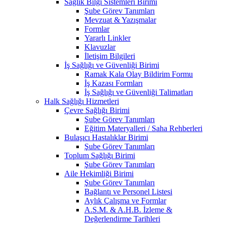
Sağlık Bilgi Sistemleri Birimi
Şube Görev Tanımları
Mevzuat & Yazışmalar
Formlar
Yararlı Linkler
Klavuzlar
İletişim Bilgileri
İş Sağlığı ve Güvenliği Birimi
Ramak Kala Olay Bildirim Formu
İş Kazası Formları
İş Sağlığı ve Güvenliği Talimatları
Halk Sağlığı Hizmetleri
Çevre Sağlığı Birimi
Şube Görev Tanımları
Eğitim Materyalleri / Saha Rehberleri
Bulaşıcı Hastalıklar Birimi
Şube Görev Tanımları
Toplum Sağlığı Birimi
Şube Görev Tanımları
Aile Hekimliği Birimi
Şube Görev Tanımları
Bağlantı ve Personel Listesi
Aylık Çalışma ve Formlar
A.S.M. & A.H.B. İzleme &
Değerlendirme Tarihleri