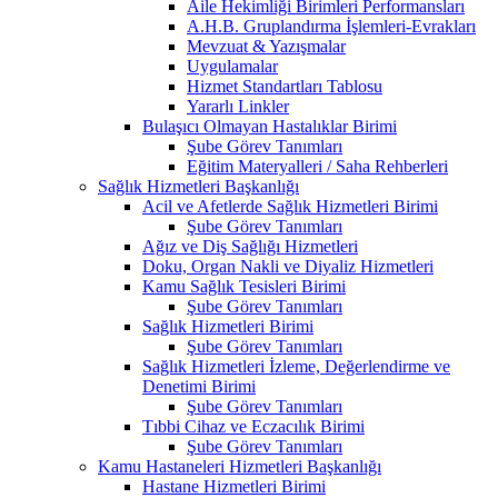
Aile Hekimliği Birimleri Performansları
A.H.B. Gruplandırma İşlemleri-Evrakları
Mevzuat & Yazışmalar
Uygulamalar
Hizmet Standartları Tablosu
Yararlı Linkler
Bulaşıcı Olmayan Hastalıklar Birimi
Şube Görev Tanımları
Eğitim Materyalleri / Saha Rehberleri
Sağlık Hizmetleri Başkanlığı
Acil ve Afetlerde Sağlık Hizmetleri Birimi
Şube Görev Tanımları
Ağız ve Diş Sağlığı Hizmetleri
Doku, Organ Nakli ve Diyaliz Hizmetleri
Kamu Sağlık Tesisleri Birimi
Şube Görev Tanımları
Sağlık Hizmetleri Birimi
Şube Görev Tanımları
Sağlık Hizmetleri İzleme, Değerlendirme ve
Denetimi Birimi
Şube Görev Tanımları
Tıbbi Cihaz ve Eczacılık Birimi
Şube Görev Tanımları
Kamu Hastaneleri Hizmetleri Başkanlığı
Hastane Hizmetleri Birimi