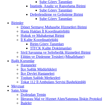
Şube Görev Tanımları
İstatistik, Analiz ve Raporlama Birimi
Şube Görev Tanımları
Değerlendirme ve Geliştirme Birimi
Şube Görev Tanımları
Birimler
Döner Sermaye Muhasebe Hizmetleri Birimi
Hasta Hakları İl Koordinatörlüğü
Hukuk ve Muhakemat Birimi
İl Kalite Koordinatörlüğü
Birim Görev Tanımları
TİTCK Kalite Dokümanları
Sivil Savunma ve Seferberlik Hizmetleri Birimi
Eğitim ve Dinlenme Tesisleri (Misafirhane)
Bağlı Kurumlar
Hastaneler
İlçe Sağlık Müdürlükleri
İlçe Devlet Hastaneleri
Toplum Sağlığı Merkezleri
Tokat 112 İl Ambulans Servisi Başhekimliği
Mevzuat
Satın Alma
Doğrudan Temin
İllerarası Mal ve Hizmet Alım/Satımına İlişkin Protokol
İhaleler