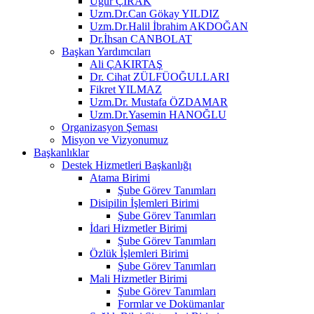
Uğur ÇIRAK
Uzm.Dr.Can Gökay YILDIZ
Uzm.Dr.Halil İbrahim AKDOĞAN
Dr.İhsan CANBOLAT
Başkan Yardımcıları
Ali ÇAKIRTAŞ
Dr. Cihat ZÜLFÜOĞULLARI
Fikret YILMAZ
Uzm.Dr. Mustafa ÖZDAMAR
Uzm.Dr.Yasemin HANOĞLU
Organizasyon Şeması
Misyon ve Vizyonumuz
Başkanlıklar
Destek Hizmetleri Başkanlığı
Atama Birimi
Şube Görev Tanımları
Disipilin İşlemleri Birimi
Şube Görev Tanımları
İdari Hizmetler Birimi
Şube Görev Tanımları
Özlük İşlemleri Birimi
Şube Görev Tanımları
Mali Hizmetler Birimi
Şube Görev Tanımları
Formlar ve Dokümanlar