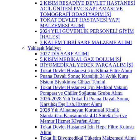
2 KISIM REŞADİYE DEVLET HASTANESİ
ACİL ÜNİTESİ PVC KAPLAMASI VE
TOMOGRAFİ ODASI YAPIM İŞİ
TOKAT DEVLET HASTANESİ YAPI
MALZEMESİ ALIMI
2024 YILI GÜVENLİK PERSONELİ GİYİM
İHALESİ
3 KALEM TIBBİ SARF MALZEME ALIMI
Yaklaşık Maliyet
2027 DİŞ SARF ALIMI
5 KISIM MEDİKAL GAZ DOLUM İŞİ
BİYOMEDİKAL YEDEK PARÇA ALIM İŞİ
Tokat Devlet Hastanesi İçin Klima Filtre Alımı
Puana Dayalı Sonuç Karşılığı 24 Aylık Kuru
Sistem Biyokimya Cihazı Temini
Tokat Devlet Hastanesi İçin Medikal Vakum
Pompası ve Chiller Soğutma Grubu Alımı
2026-2028 Yılı Tokat İli Puana Dayalı Sonuç
Karşılığı Dış Lab.Hizmet Alımı
2026 Yılı Alınamayan Kurumsal Kimlik
Standartları Kapsamında 4-D Sürekli İşçi ve
Memur Hizmet KIyafeti Alımı
Tokat Devlet Hastanesi İçin Hepa Filtre Kutusu
Alımı
Tokat İli Biyomedikal Tüketim Malzemesi Alımı