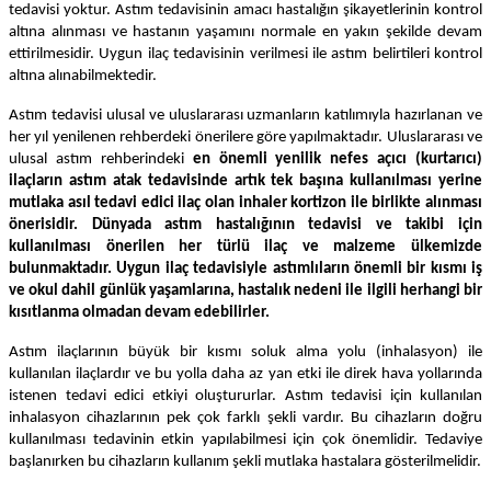
tedavisi yoktur. Astım tedavisinin amacı hastalığın şikayetlerinin kontrol
altına alınması ve hastanın yaşamını normale en yakın şekilde devam
ettirilmesidir. Uygun ilaç tedavisinin verilmesi ile astım belirtileri kontrol
altına alınabilmektedir.
Astım tedavisi ulusal ve uluslararası uzmanların katılımıyla hazırlanan ve
her yıl yenilenen rehberdeki önerilere göre yapılmaktadır. Uluslararası ve
ulusal astım rehberindeki
en önemli yenilik nefes açıcı (kurtarıcı)
ilaçların astım atak tedavisinde artık tek başına kullanılması yerine
mutlaka asıl tedavi edici ilaç olan inhaler kortizon ile birlikte alınması
önerisidir. Dünyada astım hastalığının tedavisi ve takibi için
kullanılması önerilen her türlü ilaç ve malzeme ülkemizde
bulunmaktadır. Uygun ilaç tedavisiyle astımlıların önemli bir kısmı iş
ve okul dahil günlük yaşamlarına, hastalık nedeni ile ilgili herhangi bir
kısıtlanma olmadan devam edebilirler.
Astım ilaçlarının büyük bir kısmı soluk alma yolu (inhalasyon) ile
kullanılan ilaçlardır ve bu yolla daha az yan etki ile direk hava yollarında
istenen tedavi edici etkiyi oluştururlar. Astım tedavisi için kullanılan
inhalasyon cihazlarının pek çok farklı şekli vardır. Bu cihazların doğru
kullanılması tedavinin etkin yapılabilmesi için çok önemlidir. Tedaviye
başlanırken bu cihazların kullanım şekli mutlaka hastalara gösterilmelidir.