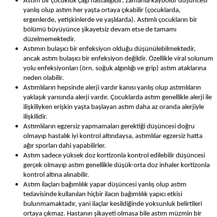
Astım bir çocukluk çağı hastalığıdır; zamanla kaybolur düşüncesi
yanlış olup astım her yaşta ortaya çıkabilir (çocuklarda,
ergenlerde, yetişkinlerde ve yaşlılarda). Astımlı çocukların bir
bölümü büyüyünce şikayetsiz devam etse de tamamı
düzelmemektedir.
Astımın bulaşıcı bir enfeksiyon olduğu düşünülebilmektedir,
ancak astım bulaşıcı bir enfeksiyon değildir. Özellikle viral solunum
yolu enfeksiyonları (örn. soğuk algınlığı ve grip) astım ataklarına
neden olabilir.
Astımlıların hepsinde alerji vardır kanısı yanlış olup astımlıların
yaklaşık yarısında alerji vardır. Çocuklarda astım genellikle alerji ile
ilişkiliyken erişkin yaşta başlayan astım daha az oranda alerjiyle
ilişkilidir.
Astımlıların egzersiz yapmamaları gerektiği düşüncesi doğru
olmayıp hastalık iyi kontrol altındaysa, astımlılar egzersiz hatta
ağır sporları dahi yapabilirler.
Astım sadece yüksek doz kortizonla kontrol edilebilir düşüncesi
gerçek olmayıp astım genellikle düşük-orta doz inhaler kortizonla
kontrol altına alınabilir.
Astım ilaçları bağımlılık yapar düşüncesi yanlış olup astım
tedavisinde kullanılan hiçbir ilacın bağımlılık yapıcı etkisi
bulunmamaktadır, yani ilaçlar kesildiğinde yoksunluk belirtileri
ortaya çıkmaz. Hastanın şikayeti olmasa bile astım müzmin
bir