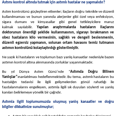
Astımı kontrol altında tutmak için astımlı hastalar ne yapmalıdır?
Astım kontrolünü güçleştiren etkenler; ilaçların doğru teknikle ve düzenli
kullanılmaması ve bunun yanında alerjenler gibi özel veya enfeksiyon,
sigara dumanı ve kimyasallar gibi genel tetikleyicilere maruz
kalmak
sayılabilir.
Yapılan araştırmalarda hastaların ilaçlarını
doktorunun önerdiği şekilde kullanmasının, sigarayı bırakmanın ve
obez hastaların kilo vermesinin, sağlıklı ve dengeli beslenmenin,
düzenli egzersiz yapmanın, solunan ortam havasını temiz tutmanın
astımın kontrolünü kolaylaştırdığı gösterilmiştir.
Ne yazık ki hastaların ve toplumun bazı yanlış kanaatlar nedeniyle bazen
astımın kontrol altına alınmasında zorluklar yaşanmaktadır.
Bu yıl Dünya Astım Günü’nde “
Astımda Doğru Bilinen
Yanlışlar”
ın
anlatılması hedeflenmektedir. Bu tema, astımlı hastaların bu
hastalığın tedavisi ile ilgili gelişmelerden gönül rahatlığı ile
faydalanmalarını engelleyen, astımla ilgili sık duyulan söylenti ve yanlış
kanıları belirlemeye yönelik bir çağrıdır.
Astımla ilgili toplumumuzda oluşmuş yanlış kanaatler ve doğru
bilgiler dikkatinize sunulmuştur;