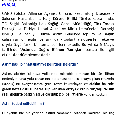
GARD (Global Alliance Against Chronic Respiratory Diseases -
Solunum Hastalıklarına Karşı Küresel Birlik) Türkiye kapsamında,
T.C. Sağlık Bakanlığı Halk Sağlığı Genel Müdürlüğü, Türk Toraks
Derneği ve Türkiye Ulusal Allerji ve Klinik İmmünoloji Derneği
işbirliği ile her yıl Dünya
Astım
Gününde toplum ve sağlık
çalışanları için eğitim ve farkındalık toplantıları düzenlenmekte ve
o yıla özgü farklı bir tema belirlenmektedir. Bu yıl da 5 Mayıs
tarihinde "
Astımda Doğru Bilinen Yanlışlar
" teması ile ilgili
etkinlikler düzenlenmektedir.
Astım nasıl bir hastalıktır ve belirtileri nelerdir?
Astım, akciğer içi hava yollarında mikrobik olmayan bir tür iltihap
nedeniyle hava yolu duvarının daralması sonucu ortaya çıkan müzmin
(kronik) bir akciğer hastalığıdır. Astım
tekrarlayan ve ataklar halinde
gelen nefes darlığı, nefes alıp verirken ortaya çıkan hırıltı/hışıltı/ıslık
sesi, göğüste baskı hissi ve öksürük gibi belirtilerle
kendini gösterir.
Astım tedavi edilebilir mi?
Dünyanın hiç bir yerinde astımı tamamen ortadan kaldıran bir ilaç