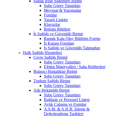
Sağlık Bilgi Sistemleri Birimi
Şube Görev Tanımları
Mevzuat & Yazışmalar
Formlar
Yararlı Linkler
Klavuzlar
İletişim Bilgileri
İş Sağlığı ve Güvenliği Birimi
Ramak Kala Olay Bildirim Formu
İş Kazası Formları
İş Sağlığı ve Güvenliği Talimatları
Halk Sağlığı Hizmetleri
Çevre Sağlığı Birimi
Şube Görev Tanımları
Eğitim Materyalleri / Saha Rehberleri
Bulaşıcı Hastalıklar Birimi
Şube Görev Tanımları
Toplum Sağlığı Birimi
Şube Görev Tanımları
Aile Hekimliği Birimi
Şube Görev Tanımları
Bağlantı ve Personel Listesi
Aylık Çalışma ve Formlar
A.S.M. & A.H.B. İzleme &
Değerlendirme Tarihleri