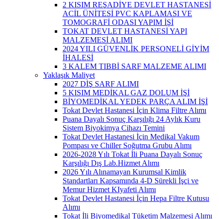
2 KISIM REŞADİYE DEVLET HASTANESİ
ACİL ÜNİTESİ PVC KAPLAMASI VE
TOMOGRAFİ ODASI YAPIM İŞİ
TOKAT DEVLET HASTANESİ YAPI
MALZEMESİ ALIMI
2024 YILI GÜVENLİK PERSONELİ GİYİM
İHALESİ
3 KALEM TIBBİ SARF MALZEME ALIMI
Yaklaşık Maliyet
2027 DİŞ SARF ALIMI
5 KISIM MEDİKAL GAZ DOLUM İŞİ
BİYOMEDİKAL YEDEK PARÇA ALIM İŞİ
Tokat Devlet Hastanesi İçin Klima Filtre Alımı
Puana Dayalı Sonuç Karşılığı 24 Aylık Kuru
Sistem Biyokimya Cihazı Temini
Tokat Devlet Hastanesi İçin Medikal Vakum
Pompası ve Chiller Soğutma Grubu Alımı
2026-2028 Yılı Tokat İli Puana Dayalı Sonuç
Karşılığı Dış Lab.Hizmet Alımı
2026 Yılı Alınamayan Kurumsal Kimlik
Standartları Kapsamında 4-D Sürekli İşçi ve
Memur Hizmet KIyafeti Alımı
Tokat Devlet Hastanesi İçin Hepa Filtre Kutusu
Alımı
Tokat İli Biyomedikal Tüketim Malzemesi Alımı