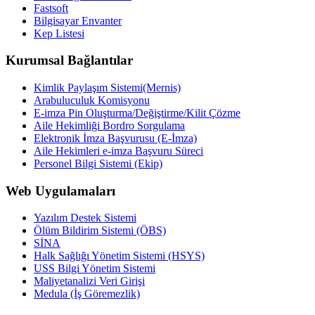
Fastsoft
Bilgisayar Envanter
Kep Listesi
Kurumsal Bağlantılar
Kimlik Paylaşım Sistemi(Mernis)
Arabuluculuk Komisyonu
E-imza Pin Oluşturma/Değiştirme/Kilit Çözme
Aile Hekimliği Bordro Sorgulama
Elektronik İmza Başvurusu (E-İmza)
Aile Hekimleri e-imza Başvuru Süreci
Personel Bilgi Sistemi (Ekip)
Web Uygulamaları
Yazılım Destek Sistemi
Ölüm Bildirim Sistemi (ÖBS)
SİNA
Halk Sağlığı Yönetim Sistemi (HSYS)
USS Bilgi Yönetim Sistemi
Maliyetanalizi Veri Girişi
Medula (İş Göremezlik)