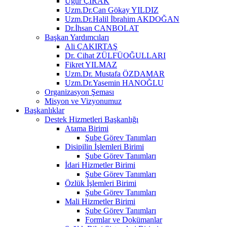
Uğur ÇIRAK
Uzm.Dr.Can Gökay YILDIZ
Uzm.Dr.Halil İbrahim AKDOĞAN
Dr.İhsan CANBOLAT
Başkan Yardımcıları
Ali ÇAKIRTAŞ
Dr. Cihat ZÜLFÜOĞULLARI
Fikret YILMAZ
Uzm.Dr. Mustafa ÖZDAMAR
Uzm.Dr.Yasemin HANOĞLU
Organizasyon Şeması
Misyon ve Vizyonumuz
Başkanlıklar
Destek Hizmetleri Başkanlığı
Atama Birimi
Şube Görev Tanımları
Disipilin İşlemleri Birimi
Şube Görev Tanımları
İdari Hizmetler Birimi
Şube Görev Tanımları
Özlük İşlemleri Birimi
Şube Görev Tanımları
Mali Hizmetler Birimi
Şube Görev Tanımları
Formlar ve Dokümanlar