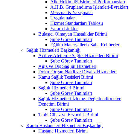
Aile Hekimliği Birimleri Performansları
A.H.B. Gruplandırma İşlemleri-Evrakları
Mevzuat & Yazışmalar
Uygulamalar
Hizmet Standartları Tablosu
Yararlı Linkler
Bulaşıcı Olmayan Hastalıklar Birimi
Şube Görev Tanımları
Eğitim Materyalleri / Saha Rehberleri
Sağlık Hizmetleri Başkanlığı
Acil ve Afetlerde Sağlık Hizmetleri Birimi
Şube Görev Tanımları
Ağız ve Diş Sağlığı Hizmetleri
Doku, Organ Nakli ve Diyaliz Hizmetleri
Kamu Sağlık Tesisleri Birimi
Şube Görev Tanımları
Sağlık Hizmetleri Birimi
Şube Görev Tanımları
Sağlık Hizmetleri İzleme, Değerlendirme ve
Denetimi Birimi
Şube Görev Tanımları
Tıbbi Cihaz ve Eczacılık Birimi
Şube Görev Tanımları
Kamu Hastaneleri Hizmetleri Başkanlığı
Hastane Hizmetleri Birimi