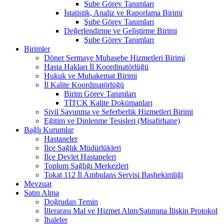
Şube Görev Tanımları
İstatistik, Analiz ve Raporlama Birimi
Şube Görev Tanımları
Değerlendirme ve Geliştirme Birimi
Şube Görev Tanımları
Birimler
Döner Sermaye Muhasebe Hizmetleri Birimi
Hasta Hakları İl Koordinatörlüğü
Hukuk ve Muhakemat Birimi
İl Kalite Koordinatörlüğü
Birim Görev Tanımları
TİTCK Kalite Dokümanları
Sivil Savunma ve Seferberlik Hizmetleri Birimi
Eğitim ve Dinlenme Tesisleri (Misafirhane)
Bağlı Kurumlar
Hastaneler
İlçe Sağlık Müdürlükleri
İlçe Devlet Hastaneleri
Toplum Sağlığı Merkezleri
Tokat 112 İl Ambulans Servisi Başhekimliği
Mevzuat
Satın Alma
Doğrudan Temin
İllerarası Mal ve Hizmet Alım/Satımına İlişkin Protokol
İhaleler