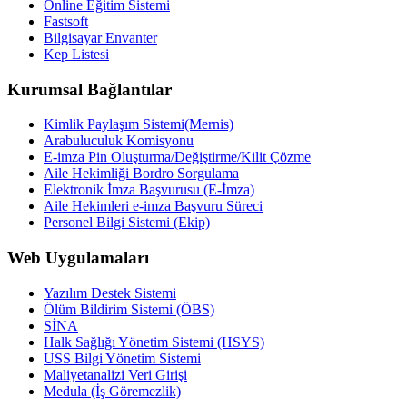
Online Eğitim Sistemi
Fastsoft
Bilgisayar Envanter
Kep Listesi
Kurumsal Bağlantılar
Kimlik Paylaşım Sistemi(Mernis)
Arabuluculuk Komisyonu
E-imza Pin Oluşturma/Değiştirme/Kilit Çözme
Aile Hekimliği Bordro Sorgulama
Elektronik İmza Başvurusu (E-İmza)
Aile Hekimleri e-imza Başvuru Süreci
Personel Bilgi Sistemi (Ekip)
Web Uygulamaları
Yazılım Destek Sistemi
Ölüm Bildirim Sistemi (ÖBS)
SİNA
Halk Sağlığı Yönetim Sistemi (HSYS)
USS Bilgi Yönetim Sistemi
Maliyetanalizi Veri Girişi
Medula (İş Göremezlik)