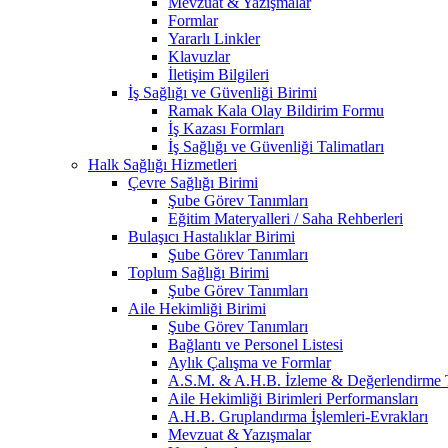
Mevzuat & Yazışmalar
Formlar
Yararlı Linkler
Klavuzlar
İletişim Bilgileri
İş Sağlığı ve Güvenliği Birimi
Ramak Kala Olay Bildirim Formu
İş Kazası Formları
İş Sağlığı ve Güvenliği Talimatları
Halk Sağlığı Hizmetleri
Çevre Sağlığı Birimi
Şube Görev Tanımları
Eğitim Materyalleri / Saha Rehberleri
Bulaşıcı Hastalıklar Birimi
Şube Görev Tanımları
Toplum Sağlığı Birimi
Şube Görev Tanımları
Aile Hekimliği Birimi
Şube Görev Tanımları
Bağlantı ve Personel Listesi
Aylık Çalışma ve Formlar
A.S.M. & A.H.B. İzleme & Değerlendirme T
Aile Hekimliği Birimleri Performansları
A.H.B. Gruplandırma İşlemleri-Evrakları
Mevzuat & Yazışmalar