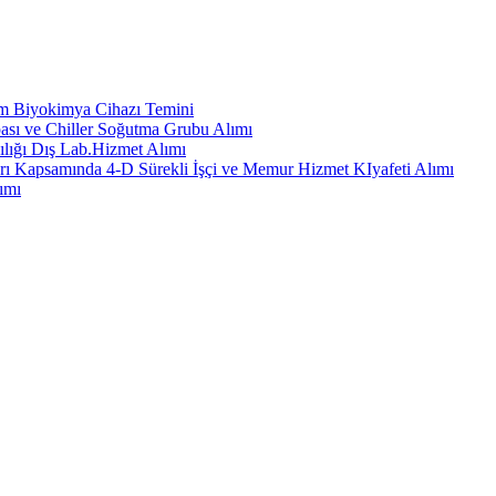
em Biyokimya Cihazı Temini
ası ve Chiller Soğutma Grubu Alımı
ılığı Dış Lab.Hizmet Alımı
rı Kapsamında 4-D Sürekli İşçi ve Memur Hizmet KIyafeti Alımı
ımı