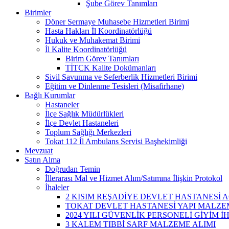
Şube Görev Tanımları
Birimler
Döner Sermaye Muhasebe Hizmetleri Birimi
Hasta Hakları İl Koordinatörlüğü
Hukuk ve Muhakemat Birimi
İl Kalite Koordinatörlüğü
Birim Görev Tanımları
TİTCK Kalite Dokümanları
Sivil Savunma ve Seferberlik Hizmetleri Birimi
Eğitim ve Dinlenme Tesisleri (Misafirhane)
Bağlı Kurumlar
Hastaneler
İlçe Sağlık Müdürlükleri
İlçe Devlet Hastaneleri
Toplum Sağlığı Merkezleri
Tokat 112 İl Ambulans Servisi Başhekimliği
Mevzuat
Satın Alma
Doğrudan Temin
İllerarası Mal ve Hizmet Alım/Satımına İlişkin Protokol
İhaleler
2 KISIM REŞADİYE DEVLET HASTANESİ A
TOKAT DEVLET HASTANESİ YAPI MALZEM
2024 YILI GÜVENLİK PERSONELİ GİYİM İ
3 KALEM TIBBİ SARF MALZEME ALIMI