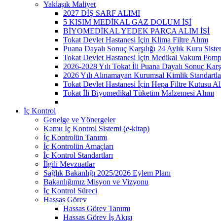
Yaklaşık Maliyet
2027 DİŞ SARF ALIMI
5 KISIM MEDİKAL GAZ DOLUM İŞİ
BİYOMEDİKAL YEDEK PARÇA ALIM İŞİ
Tokat Devlet Hastanesi İçin Klima Filtre Alımı
Puana Dayalı Sonuç Karşılığı 24 Aylık Kuru Sist
Tokat Devlet Hastanesi İçin Medikal Vakum Pomp
2026-2028 Yılı Tokat İli Puana Dayalı Sonuç Karş
2026 Yılı Alınamayan Kurumsal Kimlik Standartla
Tokat Devlet Hastanesi İçin Hepa Filtre Kutusu Al
Tokat İli Biyomedikal Tüketim Malzemesi Alımı
İç Kontrol
Genelge ve Yönergeler
Kamu İç Kontrol Sistemi (e-kitap)
İç Kontrolün Tanımı
İç Kontrolün Amaçları
İç Kontrol Standartları
İlgili Mevzuatlar
Sağlık Bakanlığı 2025/2026 Eylem Planı
Bakanlığımız Misyon ve Vizyonu
İç Kontrol Süreci
Hassas Görev
Hassas Görev Tanımı
Hassas Görev İş Akışı