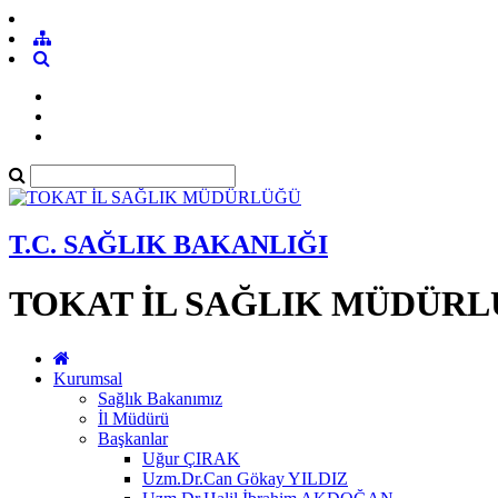
T.C. SAĞLIK BAKANLIĞI
TOKAT İL SAĞLIK MÜDÜR
Kurumsal
Sağlık Bakanımız
İl Müdürü
Başkanlar
Uğur ÇIRAK
Uzm.Dr.Can Gökay YILDIZ