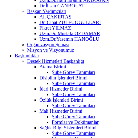
Uzm.Dr.Halil İbrahim AKDOĞAN
Dr.İhsan CANBOLAT
Başkan Yardımcıları
Ali ÇAKIRTAŞ
Dr. Cihat ZÜLFÜOĞULLARI
Fikret YILMAZ
Uzm.Dr. Mustafa ÖZDAMAR
Uzm.Dr.Yasemin HANOĞLU
Organizasyon Şeması
Misyon ve Vizyonumuz
Başkanlıklar
Destek Hizmetleri Başkanlığı
Atama Birimi
Şube Görev Tanımları
Disipilin İşlemleri Birimi
Şube Görev Tanımları
İdari Hizmetler Birimi
Şube Görev Tanımları
Özlük İşlemleri Birimi
Şube Görev Tanımları
Mali Hizmetler Birimi
Şube Görev Tanımları
Formlar ve Dokümanlar
Sağlık Bilgi Sistemleri Birimi
Şube Görev Tanımları