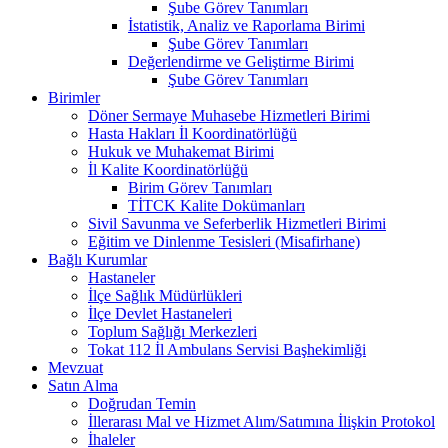
Şube Görev Tanımları
İstatistik, Analiz ve Raporlama Birimi
Şube Görev Tanımları
Değerlendirme ve Geliştirme Birimi
Şube Görev Tanımları
Birimler
Döner Sermaye Muhasebe Hizmetleri Birimi
Hasta Hakları İl Koordinatörlüğü
Hukuk ve Muhakemat Birimi
İl Kalite Koordinatörlüğü
Birim Görev Tanımları
TİTCK Kalite Dokümanları
Sivil Savunma ve Seferberlik Hizmetleri Birimi
Eğitim ve Dinlenme Tesisleri (Misafirhane)
Bağlı Kurumlar
Hastaneler
İlçe Sağlık Müdürlükleri
İlçe Devlet Hastaneleri
Toplum Sağlığı Merkezleri
Tokat 112 İl Ambulans Servisi Başhekimliği
Mevzuat
Satın Alma
Doğrudan Temin
İllerarası Mal ve Hizmet Alım/Satımına İlişkin Protokol
İhaleler