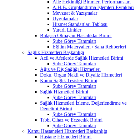
Aile Hekimliği Birimleri Performansları
A.H.B. Gruplandırma İşlemleri-Evrakları
Mevzuat & Yazışmalar
Uygulamalar
Hizmet Standartları Tablosu
Yararlı Linkler
Bulaşıcı Olmayan Hastalıklar Birimi
Şube Görev Tanımları
Eğitim Materyalleri / Saha Rehberleri
Sağlık Hizmetleri Başkanlığı
Acil ve Afetlerde Sağlık Hizmetleri Birimi
Şube Görev Tanımları
Ağız ve Diş Sağlığı Hizmetleri
Doku, Organ Nakli ve Diyaliz Hizmetleri
Kamu Sağlık Tesisleri Birimi
Şube Görev Tanımları
Sağlık Hizmetleri Birimi
Şube Görev Tanımları
Sağlık Hizmetleri İzleme, Değerlendirme ve
Denetimi Birimi
Şube Görev Tanımları
Tıbbi Cihaz ve Eczacılık Birimi
Şube Görev Tanımları
Kamu Hastaneleri Hizmetleri Başkanlığı
Hastane Hizmetleri Birimi