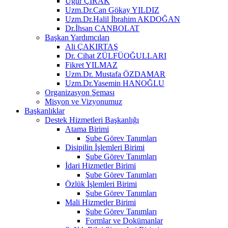
Uğur ÇIRAK
Uzm.Dr.Can Gökay YILDIZ
Uzm.Dr.Halil İbrahim AKDOĞAN
Dr.İhsan CANBOLAT
Başkan Yardımcıları
Ali ÇAKIRTAŞ
Dr. Cihat ZÜLFÜOĞULLARI
Fikret YILMAZ
Uzm.Dr. Mustafa ÖZDAMAR
Uzm.Dr.Yasemin HANOĞLU
Organizasyon Şeması
Misyon ve Vizyonumuz
Başkanlıklar
Destek Hizmetleri Başkanlığı
Atama Birimi
Şube Görev Tanımları
Disipilin İşlemleri Birimi
Şube Görev Tanımları
İdari Hizmetler Birimi
Şube Görev Tanımları
Özlük İşlemleri Birimi
Şube Görev Tanımları
Mali Hizmetler Birimi
Şube Görev Tanımları
Formlar ve Dokümanlar