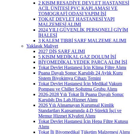
2 KISIM REŞADİYE DEVLET HASTANESİ
ACİL ÜNİTESİ PVC KAPLAMASI VE
TOMOGRAFİ ODASI YAPIM İŞİ
TOKAT DEVLET HASTANESİ YAPI
MALZEMESİ ALIMI
2024 YILI GÜVENLİK PERSONELİ GİYİM
İHALESİ
3 KALEM TIBBİ SARF MALZEME ALIMI
Yaklaşık Maliyet
2027 DİŞ SARF ALIMI
5 KISIM MEDİKAL GAZ DOLUM İŞİ
BİYOMEDİKAL YEDEK PARÇA ALIM İŞİ
Tokat Devlet Hastanesi İçin Klima Filtre Alımı
Puana Dayalı Sonuç Karşılığı 24 Aylık Kuru
Sistem Biyokimya Cihazı Temini
Tokat Devlet Hastanesi İçin Medikal Vakum
Pompası ve Chiller Soğutma Grubu Alımı
2026-2028 Yılı Tokat İli Puana Dayalı Sonuç
Karşılığı Dış Lab.Hizmet Alımı
2026 Yılı Alınamayan Kurumsal Kimlik
Standartları Kapsamında 4-D Sürekli İşçi ve
Memur Hizmet KIyafeti Alımı
Tokat Devlet Hastanesi İçin Hepa Filtre Kutusu
Alımı
Tokat İli Biyomedikal Tüketim Malzemesi Alımı