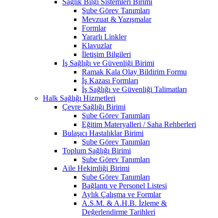
Sağlık Bilgi Sistemleri Birimi
Şube Görev Tanımları
Mevzuat & Yazışmalar
Formlar
Yararlı Linkler
Klavuzlar
İletişim Bilgileri
İş Sağlığı ve Güvenliği Birimi
Ramak Kala Olay Bildirim Formu
İş Kazası Formları
İş Sağlığı ve Güvenliği Talimatları
Halk Sağlığı Hizmetleri
Çevre Sağlığı Birimi
Şube Görev Tanımları
Eğitim Materyalleri / Saha Rehberleri
Bulaşıcı Hastalıklar Birimi
Şube Görev Tanımları
Toplum Sağlığı Birimi
Şube Görev Tanımları
Aile Hekimliği Birimi
Şube Görev Tanımları
Bağlantı ve Personel Listesi
Aylık Çalışma ve Formlar
A.S.M. & A.H.B. İzleme &
Değerlendirme Tarihleri