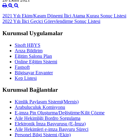
2021 Yılı Ekim/Kasım Dönemi İliçi Atama Kurası Sonuç Listesi
2022 Yılı İliçi Geçici Görevlendirme Sonuç Listesi
Kurumsal Uygulamalar
Sisoft HBYS
Arıza Bildirim
Eğitim Salonu Plan
Online Eğitim Sistemi
Fastsoft
Bilgisayar Envanter
Kep Listesi
Kurumsal Bağlantılar
Kimlik Paylaşım Sistemi(Mernis)
Arabuluculuk Komisyonu
E-imza Pin Oluşturma/Değiştirme/Kilit Çözme
Aile Hekimliği Bordro Sorgulama
Elektronik İmza Başvurusu (E-İmza)
Aile Hekimleri e-imza Başvuru Süreci
Personel Bilgi Sistemi (Ekip)