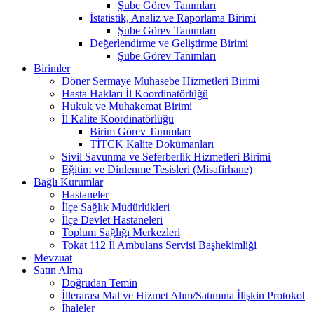
Şube Görev Tanımları
İstatistik, Analiz ve Raporlama Birimi
Şube Görev Tanımları
Değerlendirme ve Geliştirme Birimi
Şube Görev Tanımları
Birimler
Döner Sermaye Muhasebe Hizmetleri Birimi
Hasta Hakları İl Koordinatörlüğü
Hukuk ve Muhakemat Birimi
İl Kalite Koordinatörlüğü
Birim Görev Tanımları
TİTCK Kalite Dokümanları
Sivil Savunma ve Seferberlik Hizmetleri Birimi
Eğitim ve Dinlenme Tesisleri (Misafirhane)
Bağlı Kurumlar
Hastaneler
İlçe Sağlık Müdürlükleri
İlçe Devlet Hastaneleri
Toplum Sağlığı Merkezleri
Tokat 112 İl Ambulans Servisi Başhekimliği
Mevzuat
Satın Alma
Doğrudan Temin
İllerarası Mal ve Hizmet Alım/Satımına İlişkin Protokol
İhaleler