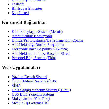
Fastsoft
Bilgisayar Envanter
Kep Listesi
Kurumsal Bağlantılar
Kimlik Paylaşım Sistemi(Mernis)
Arabuluculuk Komisyonu
E-imza Pin Oluşturma/Değiştirme/Kilit Çözme
Aile Hekimliği Bordro Sorgulama
Elektronik İmza Başvurusu (E-İmza)
Aile Hekimleri e-imza Başvuru Süreci
Personel Bilgi Sistemi (Ekip)
Web Uygulamaları
Yazılım Destek Sistemi
Ölüm Bildirim Sistemi (ÖBS)
SİNA
Halk Sağlığı Yönetim Sistemi (HSYS)
USS Bilgi Yönetim Sistemi
Maliyetanalizi Veri Girişi
Medula (İş Göremezlik)