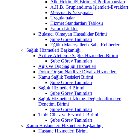
Aile Hekimliği Birimleri Performansları
A.H.B. Gruplandırma İşlemleri-Evrakları
Mevzuat & Yazışmalar
Uygulamalar
Hizmet Standartları Tablosu
Yararlı Linkler
Bulaşıcı Olmayan Hastalıklar Birimi
Şube Görev Tanımları
Eğitim Materyalleri / Saha Rehberleri
Sağlık Hizmetleri Başkanlığı
Acil ve Afetlerde Sağlık Hizmetleri Birimi
Şube Görev Tanımları
Ağız ve Diş Sağlığı Hizmetleri
Doku, Organ Nakli ve Diyaliz Hizmetleri
Kamu Sağlık Tesisleri Birimi
Şube Görev Tanımları
Sağlık Hizmetleri Birimi
Şube Görev Tanımları
Sağlık Hizmetleri İzleme, Değerlendirme ve
Denetimi Birimi
Şube Görev Tanımları
Tıbbi Cihaz ve Eczacılık Birimi
Şube Görev Tanımları
Kamu Hastaneleri Hizmetleri Başkanlığı
Hastane Hizmetleri Birimi