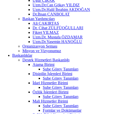
Uğur ÇIRAK
Uzm.Dr.Can Gökay YILDIZ
Uzm.Dr.Halil İbrahim AKDOĞAN
Dr.İhsan CANBOLAT
Başkan Yardımcıları
Ali ÇAKIRTAŞ
Dr. Cihat ZÜLFÜOĞULLARI
Fikret YILMAZ
Uzm.Dr. Mustafa ÖZDAMAR
Uzm.Dr.Yasemin HANOĞLU
Organizasyon Şeması
Misyon ve Vizyonumuz
Başkanlıklar
Destek Hizmetleri Başkanlığı
Atama Birimi
Şube Görev Tanımları
Disipilin İşlemleri Birimi
Şube Görev Tanımları
İdari Hizmetler Birimi
Şube Görev Tanımları
Özlük İşlemleri Birimi
Şube Görev Tanımları
Mali Hizmetler Birimi
Şube Görev Tanımları
Formlar ve Dokümanlar