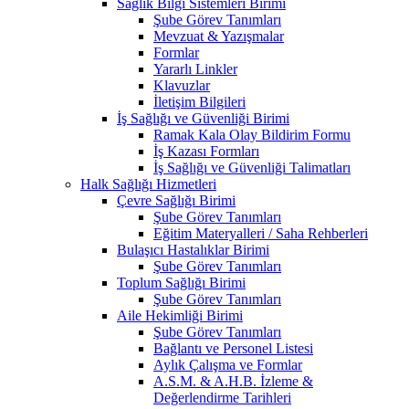
Sağlık Bilgi Sistemleri Birimi
Şube Görev Tanımları
Mevzuat & Yazışmalar
Formlar
Yararlı Linkler
Klavuzlar
İletişim Bilgileri
İş Sağlığı ve Güvenliği Birimi
Ramak Kala Olay Bildirim Formu
İş Kazası Formları
İş Sağlığı ve Güvenliği Talimatları
Halk Sağlığı Hizmetleri
Çevre Sağlığı Birimi
Şube Görev Tanımları
Eğitim Materyalleri / Saha Rehberleri
Bulaşıcı Hastalıklar Birimi
Şube Görev Tanımları
Toplum Sağlığı Birimi
Şube Görev Tanımları
Aile Hekimliği Birimi
Şube Görev Tanımları
Bağlantı ve Personel Listesi
Aylık Çalışma ve Formlar
A.S.M. & A.H.B. İzleme &
Değerlendirme Tarihleri