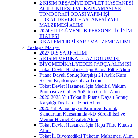
2 KISIM REŞADİYE DEVLET HASTANESİ
ACİL ÜNİTESİ PVC KAPLAMASI VE
TOMOGRAFİ ODASI YAPIM İŞİ
TOKAT DEVLET HASTANESİ YAPI
MALZEMESİ ALIMI
2024 YILI GÜVENLİK PERSONELİ GİYİM
İHALESİ
3 KALEM TIBBİ SARF MALZEME ALIMI
Yaklaşık Maliyet
2027 DİŞ SARF ALIMI
5 KISIM MEDİKAL GAZ DOLUM İŞİ
BİYOMEDİKAL YEDEK PARÇA ALIM İŞİ
Tokat Devlet Hastanesi İçin Klima Filtre Alımı
Puana Dayalı Sonuç Karşılığı 24 Aylık Kuru
Sistem Biyokimya Cihazı Temini
Tokat Devlet Hastanesi İçin Medikal Vakum
Pompası ve Chiller Soğutma Grubu Alımı
2026-2028 Yılı Tokat İli Puana Dayalı Sonuç
Karşılığı Dış Lab.Hizmet Alımı
2026 Yılı Alınamayan Kurumsal Kimlik
Standartları Kapsamında 4-D Sürekli İşçi ve
Memur Hizmet KIyafeti Alımı
Tokat Devlet Hastanesi İçin Hepa Filtre Kutusu
Alımı
Tokat İli Biyomedikal Tüketim Malzemesi Alımı