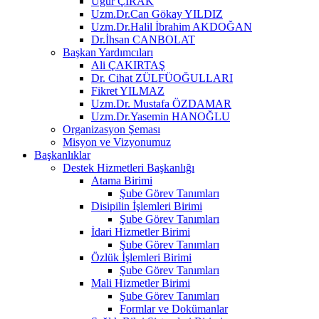
Uğur ÇIRAK
Uzm.Dr.Can Gökay YILDIZ
Uzm.Dr.Halil İbrahim AKDOĞAN
Dr.İhsan CANBOLAT
Başkan Yardımcıları
Ali ÇAKIRTAŞ
Dr. Cihat ZÜLFÜOĞULLARI
Fikret YILMAZ
Uzm.Dr. Mustafa ÖZDAMAR
Uzm.Dr.Yasemin HANOĞLU
Organizasyon Şeması
Misyon ve Vizyonumuz
Başkanlıklar
Destek Hizmetleri Başkanlığı
Atama Birimi
Şube Görev Tanımları
Disipilin İşlemleri Birimi
Şube Görev Tanımları
İdari Hizmetler Birimi
Şube Görev Tanımları
Özlük İşlemleri Birimi
Şube Görev Tanımları
Mali Hizmetler Birimi
Şube Görev Tanımları
Formlar ve Dokümanlar