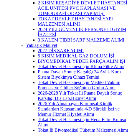
2 KISIM REŞADİYE DEVLET HASTANESİ
ACİL ÜNİTESİ PVC KAPLAMASI VE
TOMOGRAFİ ODASI YAPIM İŞİ
TOKAT DEVLET HASTANESİ YAPI
MALZEMESİ ALIMI
2024 YILI GÜVENLİK PERSONELİ GİYİM
İHALESİ
3 KALEM TIBBİ SARF MALZEME ALIMI
Yaklaşık Maliyet
2027 DİŞ SARF ALIMI
5 KISIM MEDİKAL GAZ DOLUM İŞİ
BİYOMEDİKAL YEDEK PARÇA ALIM İŞİ
Tokat Devlet Hastanesi İçin Klima Filtre Alımı
Puana Dayalı Sonuç Karşılığı 24 Aylık Kuru
Sistem Biyokimya Cihazı Temini
Tokat Devlet Hastanesi İçin Medikal Vakum
Pompası ve Chiller Soğutma Grubu Alımı
2026-2028 Yılı Tokat İli Puana Dayalı Sonuç
Karşılığı Dış Lab.Hizmet Alımı
2026 Yılı Alınamayan Kurumsal Kimlik
Standartları Kapsamında 4-D Sürekli İşçi ve
Memur Hizmet KIyafeti Alımı
Tokat Devlet Hastanesi İçin Hepa Filtre Kutusu
Alımı
Tokat İli Biyomedikal Tüketim Malzemesi Alımı