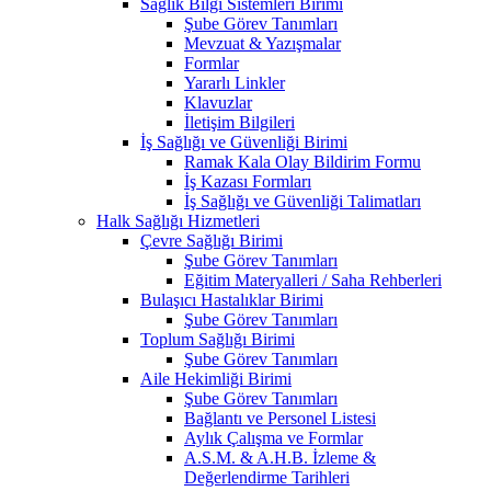
Sağlık Bilgi Sistemleri Birimi
Şube Görev Tanımları
Mevzuat & Yazışmalar
Formlar
Yararlı Linkler
Klavuzlar
İletişim Bilgileri
İş Sağlığı ve Güvenliği Birimi
Ramak Kala Olay Bildirim Formu
İş Kazası Formları
İş Sağlığı ve Güvenliği Talimatları
Halk Sağlığı Hizmetleri
Çevre Sağlığı Birimi
Şube Görev Tanımları
Eğitim Materyalleri / Saha Rehberleri
Bulaşıcı Hastalıklar Birimi
Şube Görev Tanımları
Toplum Sağlığı Birimi
Şube Görev Tanımları
Aile Hekimliği Birimi
Şube Görev Tanımları
Bağlantı ve Personel Listesi
Aylık Çalışma ve Formlar
A.S.M. & A.H.B. İzleme &
Değerlendirme Tarihleri