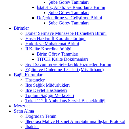
Şube Görev Tanımları
İstatistik, Analiz ve Raporlama Birimi
Şube Görev Tanımları
Değerlendirme ve Geliştirme Birimi
Şube Görev Tanımları
Birimler
Döner Sermaye Muhasebe Hizmetleri Birimi
Hasta Hakları İl Koordinatörlüğü
Hukuk ve Muhakemat Birimi
İl Kalite Koordinatörlüğü
Birim Görev Tanımları
TİTCK Kalite Dokümanları
Sivil Savunma ve Seferberlik Hizmetleri Birimi
Eğitim ve Dinlenme Tesisleri (Misafirhane)
Bağlı Kurumlar
Hastaneler
İlçe Sağlık Müdürlükleri
İlçe Devlet Hastaneleri
Toplum Sağlığı Merkezleri
Tokat 112 İl Ambulans Servisi Başhekimliği
Mevzuat
Satın Alma
Doğrudan Temin
İllerarası Mal ve Hizmet Alım/Satımına İlişkin Protokol
İhaleler