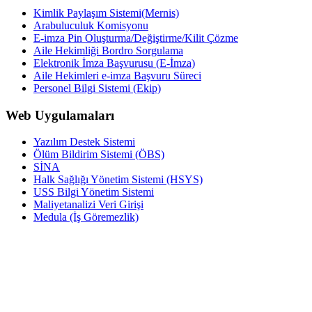
Kimlik Paylaşım Sistemi(Mernis)
Arabuluculuk Komisyonu
E-imza Pin Oluşturma/Değiştirme/Kilit Çözme
Aile Hekimliği Bordro Sorgulama
Elektronik İmza Başvurusu (E-İmza)
Aile Hekimleri e-imza Başvuru Süreci
Personel Bilgi Sistemi (Ekip)
Web Uygulamaları
Yazılım Destek Sistemi
Ölüm Bildirim Sistemi (ÖBS)
SİNA
Halk Sağlığı Yönetim Sistemi (HSYS)
USS Bilgi Yönetim Sistemi
Maliyetanalizi Veri Girişi
Medula (İş Göremezlik)