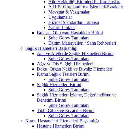
Aile Hekimliği Birimleri Performansları
A.H.B. Gruplandırma İşlemleri-Evrakları
Mevzuat & Yazışmalar
Uygulamalar
Hizmet Standartları Tablosu
Yararlı Linkler
Bulaşıcı Olmayan Hastalıklar Birimi
Şube Görev Tanımları
Eğitim Materyalleri / Saha Rehberleri
Sağlık Hizmetleri Başkanlığı
Acil ve Afetlerde Sağlık Hizmetleri Birimi
Şube Görev Tanımları
Ağız ve Diş Sağlığı Hizmetleri
Doku, Organ Nakli ve Diyaliz Hizmetleri
Kamu Sağlık Tesisleri Birimi
Şube Görev Tanımları
Sağlık Hizmetleri Birimi
Şube Görev Tanımları
Sağlık Hizmetleri İzleme, Değerlendirme ve
Denetimi Birimi
Şube Görev Tanımları
Tıbbi Cihaz ve Eczacılık Birimi
Şube Görev Tanımları
Kamu Hastaneleri Hizmetleri Başkanlığı
Hastane Hizmetleri Birimi