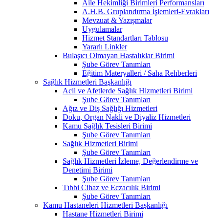
Aile Hekimliği Birimleri Performansları
A.H.B. Gruplandırma İşlemleri-Evrakları
Mevzuat & Yazışmalar
Uygulamalar
Hizmet Standartları Tablosu
Yararlı Linkler
Bulaşıcı Olmayan Hastalıklar Birimi
Şube Görev Tanımları
Eğitim Materyalleri / Saha Rehberleri
Sağlık Hizmetleri Başkanlığı
Acil ve Afetlerde Sağlık Hizmetleri Birimi
Şube Görev Tanımları
Ağız ve Diş Sağlığı Hizmetleri
Doku, Organ Nakli ve Diyaliz Hizmetleri
Kamu Sağlık Tesisleri Birimi
Şube Görev Tanımları
Sağlık Hizmetleri Birimi
Şube Görev Tanımları
Sağlık Hizmetleri İzleme, Değerlendirme ve
Denetimi Birimi
Şube Görev Tanımları
Tıbbi Cihaz ve Eczacılık Birimi
Şube Görev Tanımları
Kamu Hastaneleri Hizmetleri Başkanlığı
Hastane Hizmetleri Birimi