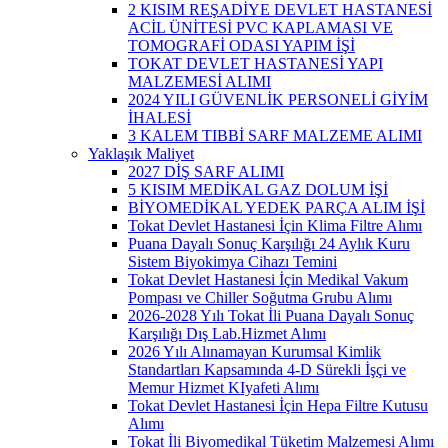
2 KISIM REŞADİYE DEVLET HASTANESİ
ACİL ÜNİTESİ PVC KAPLAMASI VE
TOMOGRAFİ ODASI YAPIM İŞİ
TOKAT DEVLET HASTANESİ YAPI
MALZEMESİ ALIMI
2024 YILI GÜVENLİK PERSONELİ GİYİM
İHALESİ
3 KALEM TIBBİ SARF MALZEME ALIMI
Yaklaşık Maliyet
2027 DİŞ SARF ALIMI
5 KISIM MEDİKAL GAZ DOLUM İŞİ
BİYOMEDİKAL YEDEK PARÇA ALIM İŞİ
Tokat Devlet Hastanesi İçin Klima Filtre Alımı
Puana Dayalı Sonuç Karşılığı 24 Aylık Kuru
Sistem Biyokimya Cihazı Temini
Tokat Devlet Hastanesi İçin Medikal Vakum
Pompası ve Chiller Soğutma Grubu Alımı
2026-2028 Yılı Tokat İli Puana Dayalı Sonuç
Karşılığı Dış Lab.Hizmet Alımı
2026 Yılı Alınamayan Kurumsal Kimlik
Standartları Kapsamında 4-D Sürekli İşçi ve
Memur Hizmet KIyafeti Alımı
Tokat Devlet Hastanesi İçin Hepa Filtre Kutusu
Alımı
Tokat İli Biyomedikal Tüketim Malzemesi Alımı