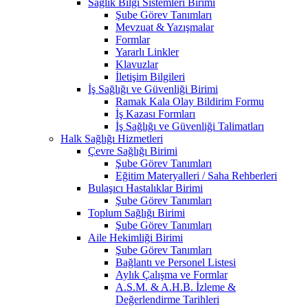
Sağlık Bilgi Sistemleri Birimi
Şube Görev Tanımları
Mevzuat & Yazışmalar
Formlar
Yararlı Linkler
Klavuzlar
İletişim Bilgileri
İş Sağlığı ve Güvenliği Birimi
Ramak Kala Olay Bildirim Formu
İş Kazası Formları
İş Sağlığı ve Güvenliği Talimatları
Halk Sağlığı Hizmetleri
Çevre Sağlığı Birimi
Şube Görev Tanımları
Eğitim Materyalleri / Saha Rehberleri
Bulaşıcı Hastalıklar Birimi
Şube Görev Tanımları
Toplum Sağlığı Birimi
Şube Görev Tanımları
Aile Hekimliği Birimi
Şube Görev Tanımları
Bağlantı ve Personel Listesi
Aylık Çalışma ve Formlar
A.S.M. & A.H.B. İzleme &
Değerlendirme Tarihleri