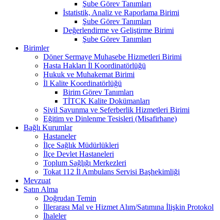
Şube Görev Tanımları
İstatistik, Analiz ve Raporlama Birimi
Şube Görev Tanımları
Değerlendirme ve Geliştirme Birimi
Şube Görev Tanımları
Birimler
Döner Sermaye Muhasebe Hizmetleri Birimi
Hasta Hakları İl Koordinatörlüğü
Hukuk ve Muhakemat Birimi
İl Kalite Koordinatörlüğü
Birim Görev Tanımları
TİTCK Kalite Dokümanları
Sivil Savunma ve Seferberlik Hizmetleri Birimi
Eğitim ve Dinlenme Tesisleri (Misafirhane)
Bağlı Kurumlar
Hastaneler
İlçe Sağlık Müdürlükleri
İlçe Devlet Hastaneleri
Toplum Sağlığı Merkezleri
Tokat 112 İl Ambulans Servisi Başhekimliği
Mevzuat
Satın Alma
Doğrudan Temin
İllerarası Mal ve Hizmet Alım/Satımına İlişkin Protokol
İhaleler