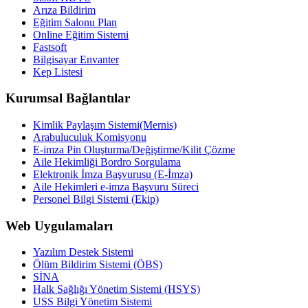
Arıza Bildirim
Eğitim Salonu Plan
Online Eğitim Sistemi
Fastsoft
Bilgisayar Envanter
Kep Listesi
Kurumsal Bağlantılar
Kimlik Paylaşım Sistemi(Mernis)
Arabuluculuk Komisyonu
E-imza Pin Oluşturma/Değiştirme/Kilit Çözme
Aile Hekimliği Bordro Sorgulama
Elektronik İmza Başvurusu (E-İmza)
Aile Hekimleri e-imza Başvuru Süreci
Personel Bilgi Sistemi (Ekip)
Web Uygulamaları
Yazılım Destek Sistemi
Ölüm Bildirim Sistemi (ÖBS)
SİNA
Halk Sağlığı Yönetim Sistemi (HSYS)
USS Bilgi Yönetim Sistemi