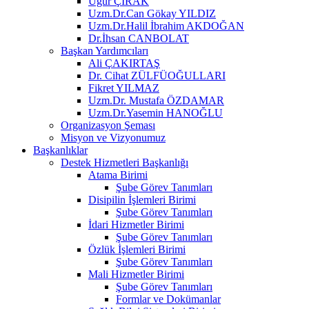
Uğur ÇIRAK
Uzm.Dr.Can Gökay YILDIZ
Uzm.Dr.Halil İbrahim AKDOĞAN
Dr.İhsan CANBOLAT
Başkan Yardımcıları
Ali ÇAKIRTAŞ
Dr. Cihat ZÜLFÜOĞULLARI
Fikret YILMAZ
Uzm.Dr. Mustafa ÖZDAMAR
Uzm.Dr.Yasemin HANOĞLU
Organizasyon Şeması
Misyon ve Vizyonumuz
Başkanlıklar
Destek Hizmetleri Başkanlığı
Atama Birimi
Şube Görev Tanımları
Disipilin İşlemleri Birimi
Şube Görev Tanımları
İdari Hizmetler Birimi
Şube Görev Tanımları
Özlük İşlemleri Birimi
Şube Görev Tanımları
Mali Hizmetler Birimi
Şube Görev Tanımları
Formlar ve Dokümanlar