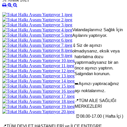
Vatandaşlarımız Sağlık İçin 
Aşılarını yaptırıyor.
Siz de aşınızı 
💉
olmadıysanız, eksik veya 
hatırlatma dozu 
yaptırmadıysanız bir an 
önce aşınızı yaptırın. 
Salgından korunun.
️Aşınızı yaptıracağınız 
➡
aşı noktalarımız.
TÜM AİLE SAĞLIĞI 
📍
MERKEZLERİ
 ⏰08.00-17.00 ( Hafta İçi )
TÜM DEVLET HASTANELERİ ve İLÇE ENTEGRE 
📍