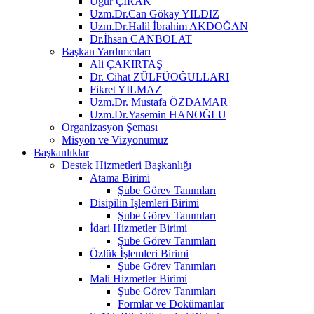
Uğur ÇIRAK
Uzm.Dr.Can Gökay YILDIZ
Uzm.Dr.Halil İbrahim AKDOĞAN
Dr.İhsan CANBOLAT
Başkan Yardımcıları
Ali ÇAKIRTAŞ
Dr. Cihat ZÜLFÜOĞULLARI
Fikret YILMAZ
Uzm.Dr. Mustafa ÖZDAMAR
Uzm.Dr.Yasemin HANOĞLU
Organizasyon Şeması
Misyon ve Vizyonumuz
Başkanlıklar
Destek Hizmetleri Başkanlığı
Atama Birimi
Şube Görev Tanımları
Disipilin İşlemleri Birimi
Şube Görev Tanımları
İdari Hizmetler Birimi
Şube Görev Tanımları
Özlük İşlemleri Birimi
Şube Görev Tanımları
Mali Hizmetler Birimi
Şube Görev Tanımları
Formlar ve Dokümanlar