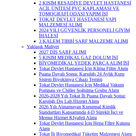
2 KISIM REŞADİYE DEVLET HASTANESİ
ACİL ÜNİTESİ PVC KAPLAMASI VE
TOMOGRAFİ ODASI YAPIM İŞİ
TOKAT DEVLET HASTANESİ YAPI
MALZEMESİ ALIMI
2024 YILI GÜVENLİK PERSONELİ GİYİM
İHALESİ
3 KALEM TIBBİ SARF MALZEME ALIMI
Yaklaşık Maliyet
2027 DİŞ SARF ALIMI
5 KISIM MEDİKAL GAZ DOLUM İŞİ
BİYOMEDİKAL YEDEK PARÇA ALIM İŞİ
Tokat Devlet Hastanesi İçin Klima Filtre Alımı
Puana Dayalı Sonuç Karşılığı 24 Aylık Kuru
Sistem Biyokimya Cihazı Temini
Tokat Devlet Hastanesi İçin Medikal Vakum
Pompası ve Chiller Soğutma Grubu Alımı
2026-2028 Yılı Tokat İli Puana Dayalı Sonuç
Karşılığı Dış Lab.Hizmet Alımı
2026 Yılı Alınamayan Kurumsal Kimlik
Standartları Kapsamında 4-D Sürekli İşçi ve
Memur Hizmet KIyafeti Alımı
Tokat Devlet Hastanesi İçin Hepa Filtre Kutusu
Alımı
Tokat İli Biyomedikal Tüketim Malzemesi Alımı