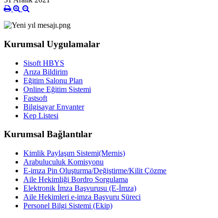
Kurumsal Uygulamalar
Sisoft HBYS
Arıza Bildirim
Eğitim Salonu Plan
Online Eğitim Sistemi
Fastsoft
Bilgisayar Envanter
Kep Listesi
Kurumsal Bağlantılar
Kimlik Paylaşım Sistemi(Mernis)
Arabuluculuk Komisyonu
E-imza Pin Oluşturma/Değiştirme/Kilit Çözme
Aile Hekimliği Bordro Sorgulama
Elektronik İmza Başvurusu (E-İmza)
Aile Hekimleri e-imza Başvuru Süreci
Personel Bilgi Sistemi (Ekip)