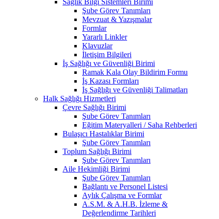
Sağlık Bilgi Sistemleri Birimi
Şube Görev Tanımları
Mevzuat & Yazışmalar
Formlar
Yararlı Linkler
Klavuzlar
İletişim Bilgileri
İş Sağlığı ve Güvenliği Birimi
Ramak Kala Olay Bildirim Formu
İş Kazası Formları
İş Sağlığı ve Güvenliği Talimatları
Halk Sağlığı Hizmetleri
Çevre Sağlığı Birimi
Şube Görev Tanımları
Eğitim Materyalleri / Saha Rehberleri
Bulaşıcı Hastalıklar Birimi
Şube Görev Tanımları
Toplum Sağlığı Birimi
Şube Görev Tanımları
Aile Hekimliği Birimi
Şube Görev Tanımları
Bağlantı ve Personel Listesi
Aylık Çalışma ve Formlar
A.S.M. & A.H.B. İzleme &
Değerlendirme Tarihleri