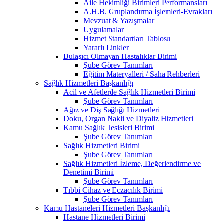
Aile Hekimliği Birimleri Performansları
A.H.B. Gruplandırma İşlemleri-Evrakları
Mevzuat & Yazışmalar
Uygulamalar
Hizmet Standartları Tablosu
Yararlı Linkler
Bulaşıcı Olmayan Hastalıklar Birimi
Şube Görev Tanımları
Eğitim Materyalleri / Saha Rehberleri
Sağlık Hizmetleri Başkanlığı
Acil ve Afetlerde Sağlık Hizmetleri Birimi
Şube Görev Tanımları
Ağız ve Diş Sağlığı Hizmetleri
Doku, Organ Nakli ve Diyaliz Hizmetleri
Kamu Sağlık Tesisleri Birimi
Şube Görev Tanımları
Sağlık Hizmetleri Birimi
Şube Görev Tanımları
Sağlık Hizmetleri İzleme, Değerlendirme ve
Denetimi Birimi
Şube Görev Tanımları
Tıbbi Cihaz ve Eczacılık Birimi
Şube Görev Tanımları
Kamu Hastaneleri Hizmetleri Başkanlığı
Hastane Hizmetleri Birimi