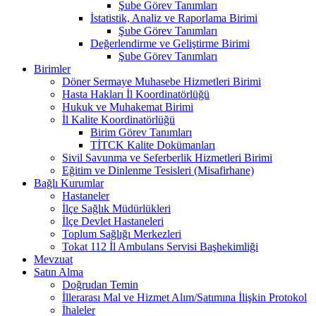
Şube Görev Tanımları
İstatistik, Analiz ve Raporlama Birimi
Şube Görev Tanımları
Değerlendirme ve Geliştirme Birimi
Şube Görev Tanımları
Birimler
Döner Sermaye Muhasebe Hizmetleri Birimi
Hasta Hakları İl Koordinatörlüğü
Hukuk ve Muhakemat Birimi
İl Kalite Koordinatörlüğü
Birim Görev Tanımları
TİTCK Kalite Dokümanları
Sivil Savunma ve Seferberlik Hizmetleri Birimi
Eğitim ve Dinlenme Tesisleri (Misafirhane)
Bağlı Kurumlar
Hastaneler
İlçe Sağlık Müdürlükleri
İlçe Devlet Hastaneleri
Toplum Sağlığı Merkezleri
Tokat 112 İl Ambulans Servisi Başhekimliği
Mevzuat
Satın Alma
Doğrudan Temin
İllerarası Mal ve Hizmet Alım/Satımına İlişkin Protokol
İhaleler