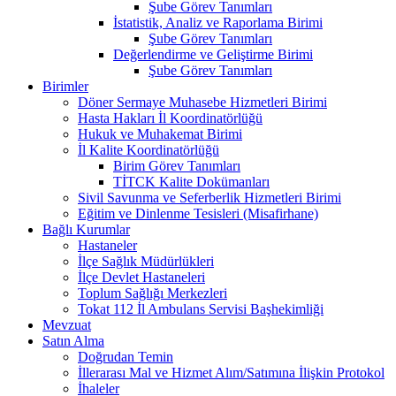
Şube Görev Tanımları
İstatistik, Analiz ve Raporlama Birimi
Şube Görev Tanımları
Değerlendirme ve Geliştirme Birimi
Şube Görev Tanımları
Birimler
Döner Sermaye Muhasebe Hizmetleri Birimi
Hasta Hakları İl Koordinatörlüğü
Hukuk ve Muhakemat Birimi
İl Kalite Koordinatörlüğü
Birim Görev Tanımları
TİTCK Kalite Dokümanları
Sivil Savunma ve Seferberlik Hizmetleri Birimi
Eğitim ve Dinlenme Tesisleri (Misafirhane)
Bağlı Kurumlar
Hastaneler
İlçe Sağlık Müdürlükleri
İlçe Devlet Hastaneleri
Toplum Sağlığı Merkezleri
Tokat 112 İl Ambulans Servisi Başhekimliği
Mevzuat
Satın Alma
Doğrudan Temin
İllerarası Mal ve Hizmet Alım/Satımına İlişkin Protokol
İhaleler