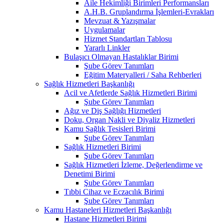
Aile Hekimliği Birimleri Performansları
A.H.B. Gruplandırma İşlemleri-Evrakları
Mevzuat & Yazışmalar
Uygulamalar
Hizmet Standartları Tablosu
Yararlı Linkler
Bulaşıcı Olmayan Hastalıklar Birimi
Şube Görev Tanımları
Eğitim Materyalleri / Saha Rehberleri
Sağlık Hizmetleri Başkanlığı
Acil ve Afetlerde Sağlık Hizmetleri Birimi
Şube Görev Tanımları
Ağız ve Diş Sağlığı Hizmetleri
Doku, Organ Nakli ve Diyaliz Hizmetleri
Kamu Sağlık Tesisleri Birimi
Şube Görev Tanımları
Sağlık Hizmetleri Birimi
Şube Görev Tanımları
Sağlık Hizmetleri İzleme, Değerlendirme ve
Denetimi Birimi
Şube Görev Tanımları
Tıbbi Cihaz ve Eczacılık Birimi
Şube Görev Tanımları
Kamu Hastaneleri Hizmetleri Başkanlığı
Hastane Hizmetleri Birimi