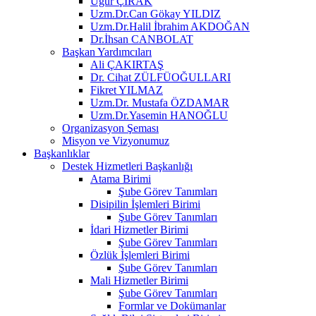
Uğur ÇIRAK
Uzm.Dr.Can Gökay YILDIZ
Uzm.Dr.Halil İbrahim AKDOĞAN
Dr.İhsan CANBOLAT
Başkan Yardımcıları
Ali ÇAKIRTAŞ
Dr. Cihat ZÜLFÜOĞULLARI
Fikret YILMAZ
Uzm.Dr. Mustafa ÖZDAMAR
Uzm.Dr.Yasemin HANOĞLU
Organizasyon Şeması
Misyon ve Vizyonumuz
Başkanlıklar
Destek Hizmetleri Başkanlığı
Atama Birimi
Şube Görev Tanımları
Disipilin İşlemleri Birimi
Şube Görev Tanımları
İdari Hizmetler Birimi
Şube Görev Tanımları
Özlük İşlemleri Birimi
Şube Görev Tanımları
Mali Hizmetler Birimi
Şube Görev Tanımları
Formlar ve Dokümanlar