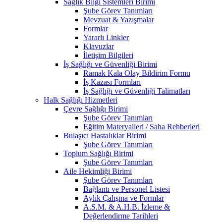
Sağlık Bilgi Sistemleri Birimi
Şube Görev Tanımları
Mevzuat & Yazışmalar
Formlar
Yararlı Linkler
Klavuzlar
İletişim Bilgileri
İş Sağlığı ve Güvenliği Birimi
Ramak Kala Olay Bildirim Formu
İş Kazası Formları
İş Sağlığı ve Güvenliği Talimatları
Halk Sağlığı Hizmetleri
Çevre Sağlığı Birimi
Şube Görev Tanımları
Eğitim Materyalleri / Saha Rehberleri
Bulaşıcı Hastalıklar Birimi
Şube Görev Tanımları
Toplum Sağlığı Birimi
Şube Görev Tanımları
Aile Hekimliği Birimi
Şube Görev Tanımları
Bağlantı ve Personel Listesi
Aylık Çalışma ve Formlar
A.S.M. & A.H.B. İzleme &
Değerlendirme Tarihleri