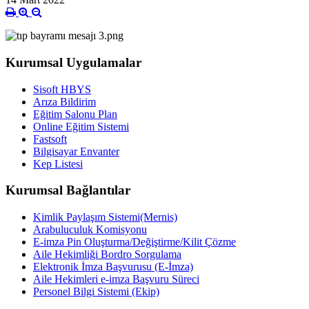
Kurumsal Uygulamalar
Sisoft HBYS
Arıza Bildirim
Eğitim Salonu Plan
Online Eğitim Sistemi
Fastsoft
Bilgisayar Envanter
Kep Listesi
Kurumsal Bağlantılar
Kimlik Paylaşım Sistemi(Mernis)
Arabuluculuk Komisyonu
E-imza Pin Oluşturma/Değiştirme/Kilit Çözme
Aile Hekimliği Bordro Sorgulama
Elektronik İmza Başvurusu (E-İmza)
Aile Hekimleri e-imza Başvuru Süreci
Personel Bilgi Sistemi (Ekip)