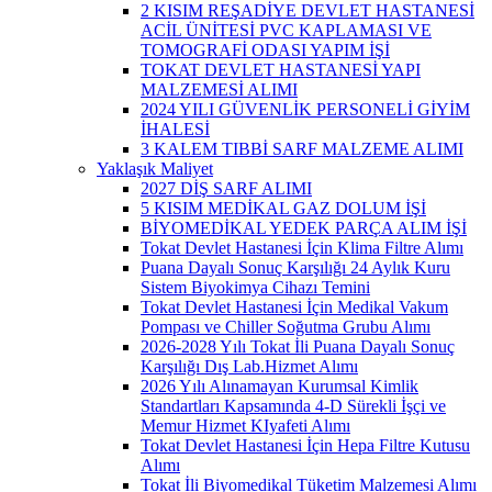
2 KISIM REŞADİYE DEVLET HASTANESİ
ACİL ÜNİTESİ PVC KAPLAMASI VE
TOMOGRAFİ ODASI YAPIM İŞİ
TOKAT DEVLET HASTANESİ YAPI
MALZEMESİ ALIMI
2024 YILI GÜVENLİK PERSONELİ GİYİM
İHALESİ
3 KALEM TIBBİ SARF MALZEME ALIMI
Yaklaşık Maliyet
2027 DİŞ SARF ALIMI
5 KISIM MEDİKAL GAZ DOLUM İŞİ
BİYOMEDİKAL YEDEK PARÇA ALIM İŞİ
Tokat Devlet Hastanesi İçin Klima Filtre Alımı
Puana Dayalı Sonuç Karşılığı 24 Aylık Kuru
Sistem Biyokimya Cihazı Temini
Tokat Devlet Hastanesi İçin Medikal Vakum
Pompası ve Chiller Soğutma Grubu Alımı
2026-2028 Yılı Tokat İli Puana Dayalı Sonuç
Karşılığı Dış Lab.Hizmet Alımı
2026 Yılı Alınamayan Kurumsal Kimlik
Standartları Kapsamında 4-D Sürekli İşçi ve
Memur Hizmet KIyafeti Alımı
Tokat Devlet Hastanesi İçin Hepa Filtre Kutusu
Alımı
Tokat İli Biyomedikal Tüketim Malzemesi Alımı