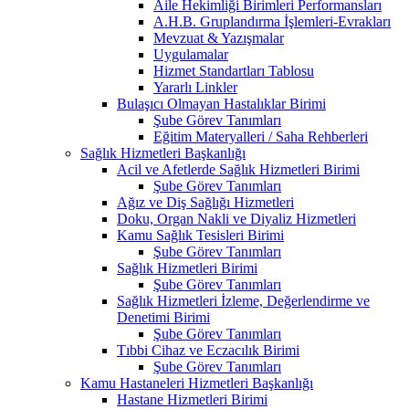
Aile Hekimliği Birimleri Performansları
A.H.B. Gruplandırma İşlemleri-Evrakları
Mevzuat & Yazışmalar
Uygulamalar
Hizmet Standartları Tablosu
Yararlı Linkler
Bulaşıcı Olmayan Hastalıklar Birimi
Şube Görev Tanımları
Eğitim Materyalleri / Saha Rehberleri
Sağlık Hizmetleri Başkanlığı
Acil ve Afetlerde Sağlık Hizmetleri Birimi
Şube Görev Tanımları
Ağız ve Diş Sağlığı Hizmetleri
Doku, Organ Nakli ve Diyaliz Hizmetleri
Kamu Sağlık Tesisleri Birimi
Şube Görev Tanımları
Sağlık Hizmetleri Birimi
Şube Görev Tanımları
Sağlık Hizmetleri İzleme, Değerlendirme ve
Denetimi Birimi
Şube Görev Tanımları
Tıbbi Cihaz ve Eczacılık Birimi
Şube Görev Tanımları
Kamu Hastaneleri Hizmetleri Başkanlığı
Hastane Hizmetleri Birimi