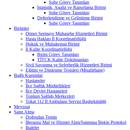
Şube Görev Tanımları
İstatistik, Analiz ve Raporlama Birimi
Şube Görev Tanımları
Değerlendirme ve Geliştirme Birimi
Şube Görev Tanımları
Birimler
Döner Sermaye Muhasebe Hizmetleri Birimi
Hasta Hakları İl Koordinatörlüğü
Hukuk ve Muhakemat Birimi
İl Kalite Koordinatörlüğü
Birim Görev Tanımları
TİTCK Kalite Dokümanları
Sivil Savunma ve Seferberlik Hizmetleri Birimi
Eğitim ve Dinlenme Tesisleri (Misafirhane)
Bağlı Kurumlar
Hastaneler
İlçe Sağlık Müdürlükleri
İlçe Devlet Hastaneleri
Toplum Sağlığı Merkezleri
Tokat 112 İl Ambulans Servisi Başhekimliği
Mevzuat
Satın Alma
Doğrudan Temin
İllerarası Mal ve Hizmet Alım/Satımına İlişkin Protokol
İhaleler