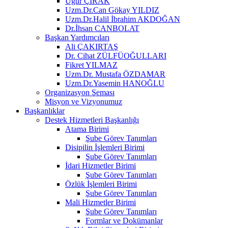
Uğur ÇIRAK
Uzm.Dr.Can Gökay YILDIZ
Uzm.Dr.Halil İbrahim AKDOĞAN
Dr.İhsan CANBOLAT
Başkan Yardımcıları
Ali ÇAKIRTAŞ
Dr. Cihat ZÜLFÜOĞULLARI
Fikret YILMAZ
Uzm.Dr. Mustafa ÖZDAMAR
Uzm.Dr.Yasemin HANOĞLU
Organizasyon Şeması
Misyon ve Vizyonumuz
Başkanlıklar
Destek Hizmetleri Başkanlığı
Atama Birimi
Şube Görev Tanımları
Disipilin İşlemleri Birimi
Şube Görev Tanımları
İdari Hizmetler Birimi
Şube Görev Tanımları
Özlük İşlemleri Birimi
Şube Görev Tanımları
Mali Hizmetler Birimi
Şube Görev Tanımları
Formlar ve Dokümanlar