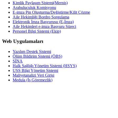
Kimlik Paylaşım Sistemi(Mernis)
Arabuluculuk Komisyonu
E-imza Pin Oluşturma/Değiştirme/Kilit Çözme
Aile Hekimliği Bordro Sorgulama
Elektronik İmza Başvurusu (E-İmza)
Aile Hekimleri e-imza Başvuru Süreci
Personel Bilgi Sistemi (Ekip)
Web Uygulamaları
Yazılım Destek Sistemi
Ölüm Bildirim Sistemi (ÖBS)
SİNA
Halk Sağlığı Yönetim Sistemi (HSYS)
USS Bilgi Yönetim Sistemi
Maliyetanalizi Veri Girişi
Medula (İş Göremezlik)