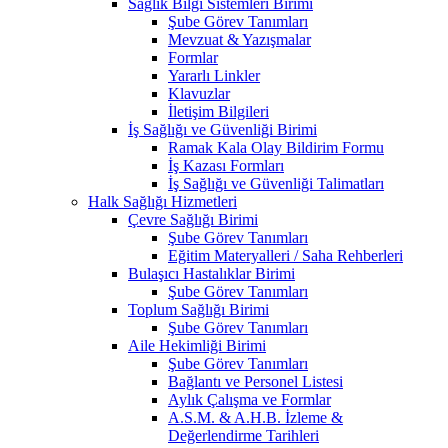
Sağlık Bilgi Sistemleri Birimi
Şube Görev Tanımları
Mevzuat & Yazışmalar
Formlar
Yararlı Linkler
Klavuzlar
İletişim Bilgileri
İş Sağlığı ve Güvenliği Birimi
Ramak Kala Olay Bildirim Formu
İş Kazası Formları
İş Sağlığı ve Güvenliği Talimatları
Halk Sağlığı Hizmetleri
Çevre Sağlığı Birimi
Şube Görev Tanımları
Eğitim Materyalleri / Saha Rehberleri
Bulaşıcı Hastalıklar Birimi
Şube Görev Tanımları
Toplum Sağlığı Birimi
Şube Görev Tanımları
Aile Hekimliği Birimi
Şube Görev Tanımları
Bağlantı ve Personel Listesi
Aylık Çalışma ve Formlar
A.S.M. & A.H.B. İzleme &
Değerlendirme Tarihleri