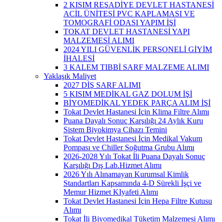
2 KISIM REŞADİYE DEVLET HASTANESİ
ACİL ÜNİTESİ PVC KAPLAMASI VE
TOMOGRAFİ ODASI YAPIM İŞİ
TOKAT DEVLET HASTANESİ YAPI
MALZEMESİ ALIMI
2024 YILI GÜVENLİK PERSONELİ GİYİM
İHALESİ
3 KALEM TIBBİ SARF MALZEME ALIMI
Yaklaşık Maliyet
2027 DİŞ SARF ALIMI
5 KISIM MEDİKAL GAZ DOLUM İŞİ
BİYOMEDİKAL YEDEK PARÇA ALIM İŞİ
Tokat Devlet Hastanesi İçin Klima Filtre Alımı
Puana Dayalı Sonuç Karşılığı 24 Aylık Kuru
Sistem Biyokimya Cihazı Temini
Tokat Devlet Hastanesi İçin Medikal Vakum
Pompası ve Chiller Soğutma Grubu Alımı
2026-2028 Yılı Tokat İli Puana Dayalı Sonuç
Karşılığı Dış Lab.Hizmet Alımı
2026 Yılı Alınamayan Kurumsal Kimlik
Standartları Kapsamında 4-D Sürekli İşçi ve
Memur Hizmet KIyafeti Alımı
Tokat Devlet Hastanesi İçin Hepa Filtre Kutusu
Alımı
Tokat İli Biyomedikal Tüketim Malzemesi Alımı