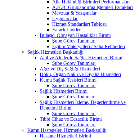
Aile Hekimliği Birimleri Performansları
A.H.B. Gruplandırma İşlemleri-Evrakları
Mevzuat & Yazışmalar
Uygulamalar
Hizmet Standartları Tablosu
Yararlı Linkler
Bulaşıcı Olmayan Hastalıklar Birimi
Şube Görev Tanımları
Eğitim Materyalleri / Saha Rehberleri
Sağlık Hizmetleri Başkanlığı
Acil ve Afetlerde Sağlık Hizmetleri Birimi
Şube Görev Tanımları
Ağız ve Diş Sağlığı Hizmetleri
Doku, Organ Nakli ve Diyaliz Hizmetleri
Kamu Sağlık Tesisleri Birimi
Şube Görev Tanımları
Sağlık Hizmetleri Birimi
Şube Görev Tanımları
Sağlık Hizmetleri İzleme, Değerlendirme ve
Denetimi Birimi
Şube Görev Tanımları
Tıbbi Cihaz ve Eczacılık Birimi
Şube Görev Tanımları
Kamu Hastaneleri Hizmetleri Başkanlığı
Hastane Hizmetleri Birimi