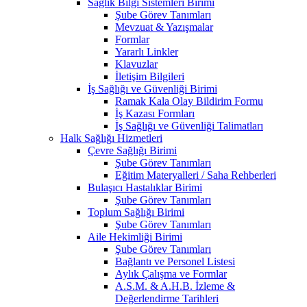
Sağlık Bilgi Sistemleri Birimi
Şube Görev Tanımları
Mevzuat & Yazışmalar
Formlar
Yararlı Linkler
Klavuzlar
İletişim Bilgileri
İş Sağlığı ve Güvenliği Birimi
Ramak Kala Olay Bildirim Formu
İş Kazası Formları
İş Sağlığı ve Güvenliği Talimatları
Halk Sağlığı Hizmetleri
Çevre Sağlığı Birimi
Şube Görev Tanımları
Eğitim Materyalleri / Saha Rehberleri
Bulaşıcı Hastalıklar Birimi
Şube Görev Tanımları
Toplum Sağlığı Birimi
Şube Görev Tanımları
Aile Hekimliği Birimi
Şube Görev Tanımları
Bağlantı ve Personel Listesi
Aylık Çalışma ve Formlar
A.S.M. & A.H.B. İzleme &
Değerlendirme Tarihleri