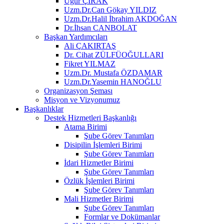
Uğur ÇIRAK
Uzm.Dr.Can Gökay YILDIZ
Uzm.Dr.Halil İbrahim AKDOĞAN
Dr.İhsan CANBOLAT
Başkan Yardımcıları
Ali ÇAKIRTAŞ
Dr. Cihat ZÜLFÜOĞULLARI
Fikret YILMAZ
Uzm.Dr. Mustafa ÖZDAMAR
Uzm.Dr.Yasemin HANOĞLU
Organizasyon Şeması
Misyon ve Vizyonumuz
Başkanlıklar
Destek Hizmetleri Başkanlığı
Atama Birimi
Şube Görev Tanımları
Disipilin İşlemleri Birimi
Şube Görev Tanımları
İdari Hizmetler Birimi
Şube Görev Tanımları
Özlük İşlemleri Birimi
Şube Görev Tanımları
Mali Hizmetler Birimi
Şube Görev Tanımları
Formlar ve Dokümanlar