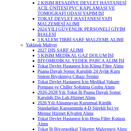
2 KISIM REŞADİYE DEVLET HASTANESİ
ACİL ÜNİTESİ PVC KAPLAMASI VE
TOMOGRAFİ ODASI YAPIM İŞİ
TOKAT DEVLET HASTANESİ YAPI
MALZEMESİ ALIMI
2024 YILI GÜVENLİK PERSONELİ GİYİM
İHALESİ
3 KALEM TIBBİ SARF MALZEME ALIMI
Yaklaşık Maliyet
2027 DİŞ SARF ALIMI
5 KISIM MEDİKAL GAZ DOLUM İŞİ
BİYOMEDİKAL YEDEK PARÇA ALIM İŞİ
Tokat Devlet Hastanesi İçin Klima Filtre Alımı
Puana Dayalı Sonuç Karşılığı 24 Aylık Kuru
Sistem Biyokimya Cihazı Temini
Tokat Devlet Hastanesi İçin Medikal Vakum
Pompası ve Chiller Soğutma Grubu Alımı
2026-2028 Yılı Tokat İli Puana Dayalı Sonuç
Karşılığı Dış Lab.Hizmet Alımı
2026 Yılı Alınamayan Kurumsal Kimlik
Standartları Kapsamında 4-D Sürekli İşçi ve
Memur Hizmet KIyafeti Alımı
Tokat Devlet Hastanesi İçin Hepa Filtre Kutusu
Alımı
Tokat İli Biyomedikal Tüketim Malzemesi Alımı