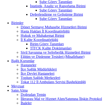
Şube Görev Tanımları
İstatistik, Analiz ve Raporlama Birimi
Şube Görev Tanımları
Değerlendirme ve Geliştirme Birimi
Şube Görev Tanımları
Birimler
Döner Sermaye Muhasebe Hizmetleri Birimi
Hasta Hakları İl Koordinatörlüğü
Hukuk ve Muhakemat Birimi
İl Kalite Koordinatörlüğü
Birim Görev Tanımları
TİTCK Kalite Dokümanları
Sivil Savunma ve Seferberlik Hizmetleri Birimi
Eğitim ve Dinlenme Tesisleri (Misafirhane)
Bağlı Kurumlar
Hastaneler
İlçe Sağlık Müdürlükleri
İlçe Devlet Hastaneleri
Toplum Sağlığı Merkezleri
Tokat 112 İl Ambulans Servisi Başhekimliği
Mevzuat
Satın Alma
Doğrudan Temin
İllerarası Mal ve Hizmet Alım/Satımına İlişkin Protokol
İhaleler