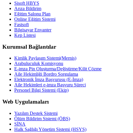
Sisoft HBYS
Arıza Bildirim
Eğitim Salonu Plan
Online Eğitim Sistemi
Fastsoft
Bilgisayar Envanter
Kep Listesi
Kurumsal Bağlantılar
Kimlik Paylaşım Sistemi(Mernis)
Arabuluculuk Komisyonu
E-imza Pin Oluşturma/Değiştirme/Kilit Çözme
Aile Hekimliği Bordro Sorgulama
Elektronik İmza Başvurusu (E-İmza)
Aile Hekimleri e-imza Başvuru Süreci
Personel Bilgi Sistemi (Ekip)
Web Uygulamaları
Yazılım Destek Sistemi
Ölüm Bildirim Sistemi (ÖBS)
SİNA
Halk Sağlığı Yönetim Sistemi (HSYS)