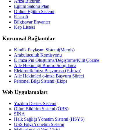
Arıza Bildirim
Eğitim Salonu Plan
Online Eğitim Sistemi
Fastsoft
Bilgisayar Envanter
Kep Listesi
Kurumsal Bağlantılar
Kimlik Paylaşım Sistemi(Mernis)
Arabuluculuk Komisyonu
E-imza Pin Oluşturma/Değiştirme/Kilit Çözme
Aile Hekimliği Bordro Sorgulama
Elektronik İmza Başvurusu (E-İmza)
Aile Hekimleri e-imza Başvuru Süreci
Personel Bilgi Sistemi (Ekip)
Web Uygulamaları
Yazılım Destek Sistemi
Ölüm Bildirim Sistemi (ÖBS)
SİNA
Halk Sağlığı Yönetim Sistemi (HSYS)
USS Bilgi Yönetim Sistemi
Maliyetanalizi Veri Girişi