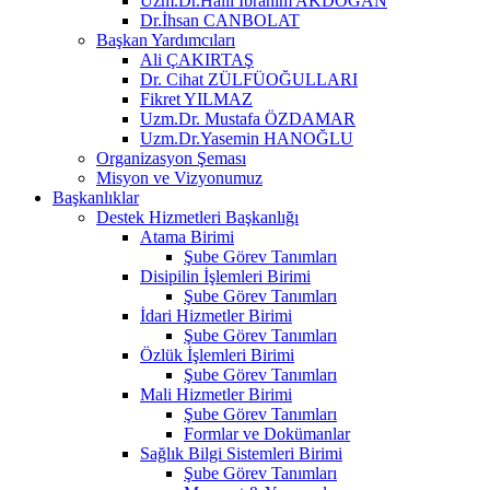
Uzm.Dr.Halil İbrahim AKDOĞAN
Dr.İhsan CANBOLAT
Başkan Yardımcıları
Ali ÇAKIRTAŞ
Dr. Cihat ZÜLFÜOĞULLARI
Fikret YILMAZ
Uzm.Dr. Mustafa ÖZDAMAR
Uzm.Dr.Yasemin HANOĞLU
Organizasyon Şeması
Misyon ve Vizyonumuz
Başkanlıklar
Destek Hizmetleri Başkanlığı
Atama Birimi
Şube Görev Tanımları
Disipilin İşlemleri Birimi
Şube Görev Tanımları
İdari Hizmetler Birimi
Şube Görev Tanımları
Özlük İşlemleri Birimi
Şube Görev Tanımları
Mali Hizmetler Birimi
Şube Görev Tanımları
Formlar ve Dokümanlar
Sağlık Bilgi Sistemleri Birimi
Şube Görev Tanımları