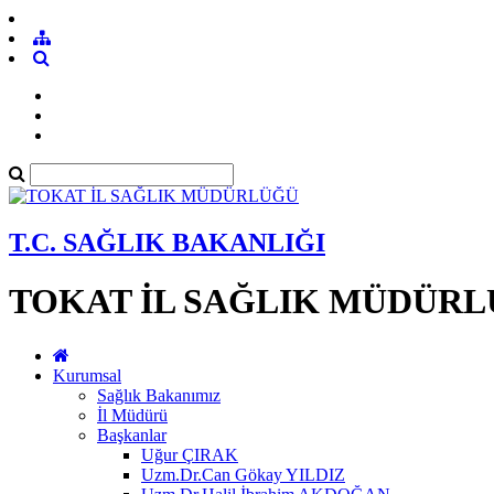
T.C. SAĞLIK BAKANLIĞI
TOKAT İL SAĞLIK MÜDÜR
Kurumsal
Sağlık Bakanımız
İl Müdürü
Başkanlar
Uğur ÇIRAK
Uzm.Dr.Can Gökay YILDIZ