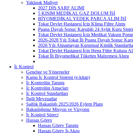
Yaklaşık Maliyet
2027 DİŞ SARF ALIMI
5 KISIM MEDİKAL GAZ DOLUM İŞİ
BİYOMEDİKAL YEDEK PARÇA ALIM İŞİ
Tokat Devlet Hastanesi İçin Klima Filtre Alımı
Puana Dayalı Sonuç Karşılığı 24 Aylık Kuru Sist
Tokat Devlet Hastanesi İçin Medikal Vakum Pomp
2026-2028 Yılı Tokat İli Puana Dayalı Sonuç Karş
2026 Yılı Alınamayan Kurumsal Kimlik Standartla
Tokat Devlet Hastanesi İçin Hepa Filtre Kutusu Al
Tokat İli Biyomedikal Tüketim Malzemesi Alımı
İç Kontrol
Genelge ve Yönergeler
Kamu İç Kontrol Sistemi (e-kitap)
İç Kontrolün Tanımı
İç Kontrolün Amaçları
İç Kontrol Standartları
İlgili Mevzuatlar
Sağlık Bakanlığı 2025/2026 Eylem Planı
Bakanlığımız Misyon ve Vizyonu
İç Kontrol Süreci
Hassas Görev
Hassas Görev Tanımı
Hassas Görev İş Akışı