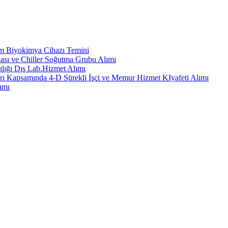
em Biyokimya Cihazı Temini
ası ve Chiller Soğutma Grubu Alımı
ılığı Dış Lab.Hizmet Alımı
rı Kapsamında 4-D Sürekli İşçi ve Memur Hizmet KIyafeti Alımı
ımı