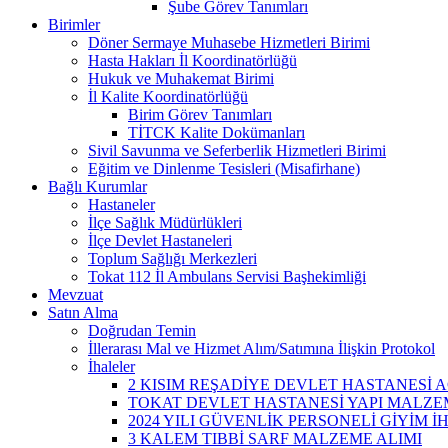
Şube Görev Tanımları
Birimler
Döner Sermaye Muhasebe Hizmetleri Birimi
Hasta Hakları İl Koordinatörlüğü
Hukuk ve Muhakemat Birimi
İl Kalite Koordinatörlüğü
Birim Görev Tanımları
TİTCK Kalite Dokümanları
Sivil Savunma ve Seferberlik Hizmetleri Birimi
Eğitim ve Dinlenme Tesisleri (Misafirhane)
Bağlı Kurumlar
Hastaneler
İlçe Sağlık Müdürlükleri
İlçe Devlet Hastaneleri
Toplum Sağlığı Merkezleri
Tokat 112 İl Ambulans Servisi Başhekimliği
Mevzuat
Satın Alma
Doğrudan Temin
İllerarası Mal ve Hizmet Alım/Satımına İlişkin Protokol
İhaleler
2 KISIM REŞADİYE DEVLET HASTANESİ A
TOKAT DEVLET HASTANESİ YAPI MALZEM
2024 YILI GÜVENLİK PERSONELİ GİYİM İ
3 KALEM TIBBİ SARF MALZEME ALIMI