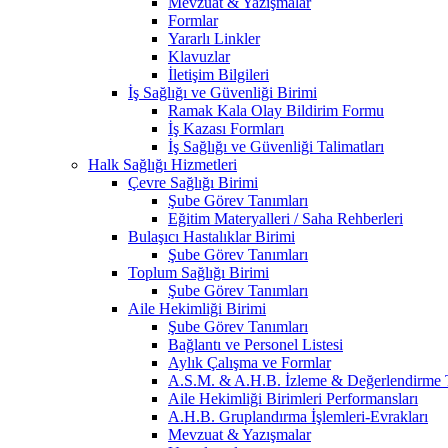
Mevzuat & Yazışmalar
Formlar
Yararlı Linkler
Klavuzlar
İletişim Bilgileri
İş Sağlığı ve Güvenliği Birimi
Ramak Kala Olay Bildirim Formu
İş Kazası Formları
İş Sağlığı ve Güvenliği Talimatları
Halk Sağlığı Hizmetleri
Çevre Sağlığı Birimi
Şube Görev Tanımları
Eğitim Materyalleri / Saha Rehberleri
Bulaşıcı Hastalıklar Birimi
Şube Görev Tanımları
Toplum Sağlığı Birimi
Şube Görev Tanımları
Aile Hekimliği Birimi
Şube Görev Tanımları
Bağlantı ve Personel Listesi
Aylık Çalışma ve Formlar
A.S.M. & A.H.B. İzleme & Değerlendirme T
Aile Hekimliği Birimleri Performansları
A.H.B. Gruplandırma İşlemleri-Evrakları
Mevzuat & Yazışmalar