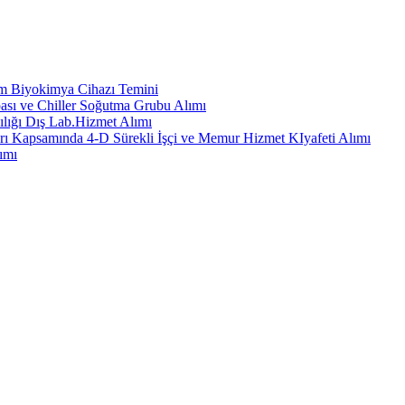
em Biyokimya Cihazı Temini
ası ve Chiller Soğutma Grubu Alımı
ılığı Dış Lab.Hizmet Alımı
rı Kapsamında 4-D Sürekli İşçi ve Memur Hizmet KIyafeti Alımı
ımı