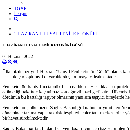
TGAP
İletişim
1 HAZİRAN ULUSAL FENİLKETONÜRİ ...
1 HAZİRAN ULUSAL FENİLKETONÜRİ GÜNÜ
01 Haziran 2022
Ülkemizde her yıl 1 Haziran “Ulusal Fenilketonüri Günü” olarak kabul
hastalık için toplumsal duyarlılık oluşturulmaya çalışılmaktadır.
Fenilketonüri kalıtsal metabolik bir hastalıktır. Hastalıkta bir prot
edilmediği takdirde kaçınılmaz son ağır zihinsel geriliktir. Ülkemiz 
dördünün bu hastalığı taşıyor olmasının yanı sıra taşıyıcı bireylerde h
Fenilketonüri, ülkemizde Sağlık Bakanlığı tarafından yürütülen
Yeni
döneminde tarama yapılarak risk tespit edilenler tanı merkezlerine y
bir hayat sürebilmektedir.
Sağlık Bakanlığı tarafından her yenidoğan için ücretsiz yürütülen 