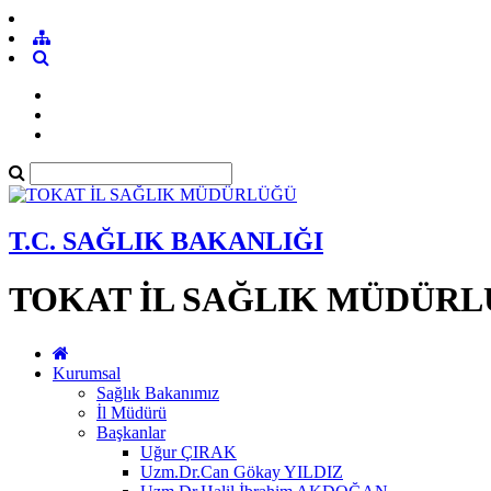
T.C. SAĞLIK BAKANLIĞI
TOKAT İL SAĞLIK MÜDÜR
Kurumsal
Sağlık Bakanımız
İl Müdürü
Başkanlar
Uğur ÇIRAK
Uzm.Dr.Can Gökay YILDIZ