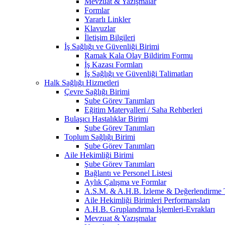
Mevzuat & Yazışmalar
Formlar
Yararlı Linkler
Klavuzlar
İletişim Bilgileri
İş Sağlığı ve Güvenliği Birimi
Ramak Kala Olay Bildirim Formu
İş Kazası Formları
İş Sağlığı ve Güvenliği Talimatları
Halk Sağlığı Hizmetleri
Çevre Sağlığı Birimi
Şube Görev Tanımları
Eğitim Materyalleri / Saha Rehberleri
Bulaşıcı Hastalıklar Birimi
Şube Görev Tanımları
Toplum Sağlığı Birimi
Şube Görev Tanımları
Aile Hekimliği Birimi
Şube Görev Tanımları
Bağlantı ve Personel Listesi
Aylık Çalışma ve Formlar
A.S.M. & A.H.B. İzleme & Değerlendirme T
Aile Hekimliği Birimleri Performansları
A.H.B. Gruplandırma İşlemleri-Evrakları
Mevzuat & Yazışmalar