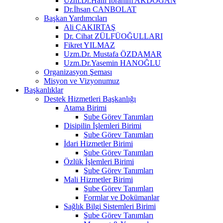
Uzm.Dr.Halil İbrahim AKDOĞAN
Dr.İhsan CANBOLAT
Başkan Yardımcıları
Ali ÇAKIRTAŞ
Dr. Cihat ZÜLFÜOĞULLARI
Fikret YILMAZ
Uzm.Dr. Mustafa ÖZDAMAR
Uzm.Dr.Yasemin HANOĞLU
Organizasyon Şeması
Misyon ve Vizyonumuz
Başkanlıklar
Destek Hizmetleri Başkanlığı
Atama Birimi
Şube Görev Tanımları
Disipilin İşlemleri Birimi
Şube Görev Tanımları
İdari Hizmetler Birimi
Şube Görev Tanımları
Özlük İşlemleri Birimi
Şube Görev Tanımları
Mali Hizmetler Birimi
Şube Görev Tanımları
Formlar ve Dokümanlar
Sağlık Bilgi Sistemleri Birimi
Şube Görev Tanımları