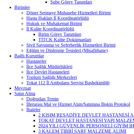
Şube Görev Tanımları
Birimler
Döner Sermaye Muhasebe Hizmetleri Birimi
Hasta Hakları İl Koordinatörlüğü
Hukuk ve Muhakemat Birimi
İl Kalite Koordinatörlüğü
Birim Görev Tanımları
TİTCK Kalite Dokümanları
Sivil Savunma ve Seferberlik Hizmetleri Birimi
Eğitim ve Dinlenme Tesisleri (Misafirhane)
Bağlı Kurumlar
Hastaneler
İlçe Sağlık Müdürlükleri
İlçe Devlet Hastaneleri
Toplum Sağlığı Merkezleri
Tokat 112 İl Ambulans Servisi Başhekimliği
Mevzuat
Satın Alma
Doğrudan Temin
İllerarası Mal ve Hizmet Alım/Satımına İlişkin Protokol
İhaleler
2 KISIM REŞADİYE DEVLET HASTANESİ A
TOKAT DEVLET HASTANESİ YAPI MALZEM
2024 YILI GÜVENLİK PERSONELİ GİYİM İ
3 KALEM TIBBİ SARF MALZEME ALIMI