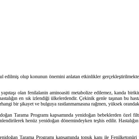
 edilmiş olup konunun önemini anlatan etkinlikler gerçekleştirilmekted
ein yapıtaşı olan fenilalanin aminoasiti metabolize edilemez, kanda biri
hastalığın en sık izlendiği ülkelerdendir. Çekinik genle taşınan bu hast
erhangi bir şikayet ve bulguya rastlanmamasına rağmen, yüksek orandaki a
doğan Tarama Programı kapsamında yenidoğan bebeklerden özel filtre 
önlendirilerek henüz yenidoğan dönemindeyken teşhis edilir. Hastalığı
Yenidoğan Tarama Programı kapsamında topuk kanı ile Fenilketonüri tar