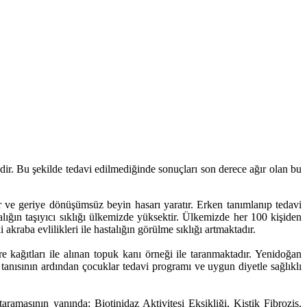
ir. Bu şekilde tedavi edilmediğinde sonuçları son derece ağır olan bu
kir ve geriye dönüşümsüz beyin hasarı yaratır. Erken tanımlanıp tedavi
alığın taşıyıcı sıklığı ülkemizde yüksektir. Ülkemizde her 100 kişiden
kraba evlilikleri ile hastalığın görülme sıklığı artmaktadır.
kağıtları ile alınan topuk kanı örneği ile taranmaktadır. Yenidoğan
n tanısının ardından çocuklar tedavi programı ve
uygun diyetle sağlıklı
amasının yanında; Biotinidaz Aktivitesi Eksikliği, Kistik Fibrozis,