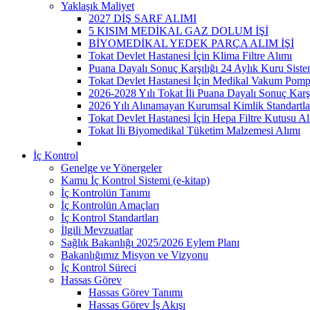
Yaklaşık Maliyet
2027 DİŞ SARF ALIMI
5 KISIM MEDİKAL GAZ DOLUM İŞİ
BİYOMEDİKAL YEDEK PARÇA ALIM İŞİ
Tokat Devlet Hastanesi İçin Klima Filtre Alımı
Puana Dayalı Sonuç Karşılığı 24 Aylık Kuru Sist
Tokat Devlet Hastanesi İçin Medikal Vakum Pomp
2026-2028 Yılı Tokat İli Puana Dayalı Sonuç Karş
2026 Yılı Alınamayan Kurumsal Kimlik Standartla
Tokat Devlet Hastanesi İçin Hepa Filtre Kutusu Al
Tokat İli Biyomedikal Tüketim Malzemesi Alımı
İç Kontrol
Genelge ve Yönergeler
Kamu İç Kontrol Sistemi (e-kitap)
İç Kontrolün Tanımı
İç Kontrolün Amaçları
İç Kontrol Standartları
İlgili Mevzuatlar
Sağlık Bakanlığı 2025/2026 Eylem Planı
Bakanlığımız Misyon ve Vizyonu
İç Kontrol Süreci
Hassas Görev
Hassas Görev Tanımı
Hassas Görev İş Akışı