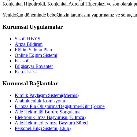
Konjenital Hipotiroidi, Konjenital Adrenal Hiperplazi ve son olarak p
Y
enidoğan döneminde bebeğinizin taramasını yaptırmanız ve sonuçların
Kurumsal Uygulamalar
Sisoft HBYS
Arıza Bildirim
Eğitim Salonu Plan
Online Eğitim Sistemi
Fastsoft
Bilgisayar Envanter
Kep Listesi
Kurumsal Bağlantılar
Kimlik Paylaşım Sistemi(Mernis)
Arabuluculuk Komisyonu
E-imza Pin Oluşturma/Değiştirme/Kilit Çözme
Aile Hekimliği Bordro Sorgulama
Elektronik İmza Başvurusu (E-İmza)
Aile Hekimleri e-imza Başvuru Süreci
Personel Bilgi Sistemi (Ekip)