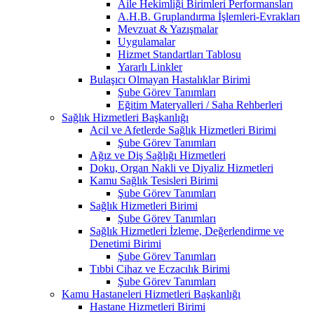
Aile Hekimliği Birimleri Performansları
A.H.B. Gruplandırma İşlemleri-Evrakları
Mevzuat & Yazışmalar
Uygulamalar
Hizmet Standartları Tablosu
Yararlı Linkler
Bulaşıcı Olmayan Hastalıklar Birimi
Şube Görev Tanımları
Eğitim Materyalleri / Saha Rehberleri
Sağlık Hizmetleri Başkanlığı
Acil ve Afetlerde Sağlık Hizmetleri Birimi
Şube Görev Tanımları
Ağız ve Diş Sağlığı Hizmetleri
Doku, Organ Nakli ve Diyaliz Hizmetleri
Kamu Sağlık Tesisleri Birimi
Şube Görev Tanımları
Sağlık Hizmetleri Birimi
Şube Görev Tanımları
Sağlık Hizmetleri İzleme, Değerlendirme ve
Denetimi Birimi
Şube Görev Tanımları
Tıbbi Cihaz ve Eczacılık Birimi
Şube Görev Tanımları
Kamu Hastaneleri Hizmetleri Başkanlığı
Hastane Hizmetleri Birimi