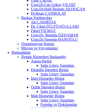
Uğur ÇIRAK
Uzm.Dr.Can Gökay YILDIZ
Uzm.Dr.Halil İbrahim AKDOĞAN
Dr.İhsan CANBOLAT
Başkan Yardımcıları
Ali ÇAKIRTAŞ
Dr. Cihat ZÜLFÜOĞULLARI
Fikret YILMAZ
Uzm.Dr. Mustafa ÖZDAMAR
Uzm.Dr.Yasemin HANOĞLU
Organizasyon Şeması
Misyon ve Vizyonumuz
Başkanlıklar
Destek Hizmetleri Başkanlığı
Atama Birimi
Şube Görev Tanımları
Disipilin İşlemleri Birimi
Şube Görev Tanımları
İdari Hizmetler Birimi
Şube Görev Tanımları
Özlük İşlemleri Birimi
Şube Görev Tanımları
Mali Hizmetler Birimi
Şube Görev Tanımları
Formlar ve Dokümanlar