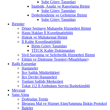
Şube Görev Tanımları
İstatistik, Analiz ve Raporlama Birimi
Şube Görev Tanımları
Değerlendirme ve Geliştirme Birimi
Şube Görev Tanımları
Birimler
Döner Sermaye Muhasebe Hizmetleri Birimi
Hasta Hakları İl Koordinatörlüğü
Hukuk ve Muhakemat Birimi
İl Kalite Koordinatörlüğü
Birim Görev Tanımları
TİTCK Kalite Dokümanları
Sivil Savunma ve Seferberlik Hizmetleri Birimi
Eğitim ve Dinlenme Tesisleri (Misafirhane)
Bağlı Kurumlar
Hastaneler
İlçe Sağlık Müdürlükleri
İlçe Devlet Hastaneleri
Toplum Sağlığı Merkezleri
Tokat 112 İl Ambulans Servisi Başhekimliği
Mevzuat
Satın Alma
Doğrudan Temin
İllerarası Mal ve Hizmet Alım/Satımına İlişkin Protokol
İhaleler