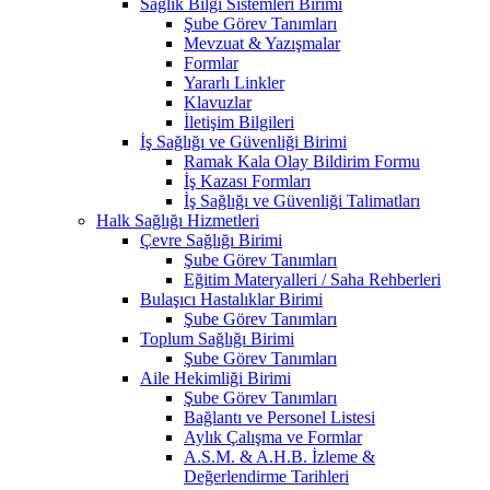
Sağlık Bilgi Sistemleri Birimi
Şube Görev Tanımları
Mevzuat & Yazışmalar
Formlar
Yararlı Linkler
Klavuzlar
İletişim Bilgileri
İş Sağlığı ve Güvenliği Birimi
Ramak Kala Olay Bildirim Formu
İş Kazası Formları
İş Sağlığı ve Güvenliği Talimatları
Halk Sağlığı Hizmetleri
Çevre Sağlığı Birimi
Şube Görev Tanımları
Eğitim Materyalleri / Saha Rehberleri
Bulaşıcı Hastalıklar Birimi
Şube Görev Tanımları
Toplum Sağlığı Birimi
Şube Görev Tanımları
Aile Hekimliği Birimi
Şube Görev Tanımları
Bağlantı ve Personel Listesi
Aylık Çalışma ve Formlar
A.S.M. & A.H.B. İzleme &
Değerlendirme Tarihleri