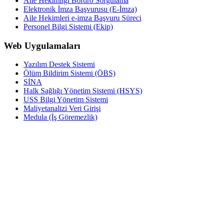
Aile Hekimliği Bordro Sorgulama
Elektronik İmza Başvurusu (E-İmza)
Aile Hekimleri e-imza Başvuru Süreci
Personel Bilgi Sistemi (Ekip)
Web Uygulamaları
Yazılım Destek Sistemi
Ölüm Bildirim Sistemi (ÖBS)
SİNA
Halk Sağlığı Yönetim Sistemi (HSYS)
USS Bilgi Yönetim Sistemi
Maliyetanalizi Veri Girişi
Medula (İş Göremezlik)