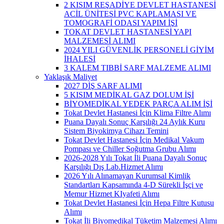
2 KISIM REŞADİYE DEVLET HASTANESİ
ACİL ÜNİTESİ PVC KAPLAMASI VE
TOMOGRAFİ ODASI YAPIM İŞİ
TOKAT DEVLET HASTANESİ YAPI
MALZEMESİ ALIMI
2024 YILI GÜVENLİK PERSONELİ GİYİM
İHALESİ
3 KALEM TIBBİ SARF MALZEME ALIMI
Yaklaşık Maliyet
2027 DİŞ SARF ALIMI
5 KISIM MEDİKAL GAZ DOLUM İŞİ
BİYOMEDİKAL YEDEK PARÇA ALIM İŞİ
Tokat Devlet Hastanesi İçin Klima Filtre Alımı
Puana Dayalı Sonuç Karşılığı 24 Aylık Kuru
Sistem Biyokimya Cihazı Temini
Tokat Devlet Hastanesi İçin Medikal Vakum
Pompası ve Chiller Soğutma Grubu Alımı
2026-2028 Yılı Tokat İli Puana Dayalı Sonuç
Karşılığı Dış Lab.Hizmet Alımı
2026 Yılı Alınamayan Kurumsal Kimlik
Standartları Kapsamında 4-D Sürekli İşçi ve
Memur Hizmet KIyafeti Alımı
Tokat Devlet Hastanesi İçin Hepa Filtre Kutusu
Alımı
Tokat İli Biyomedikal Tüketim Malzemesi Alımı