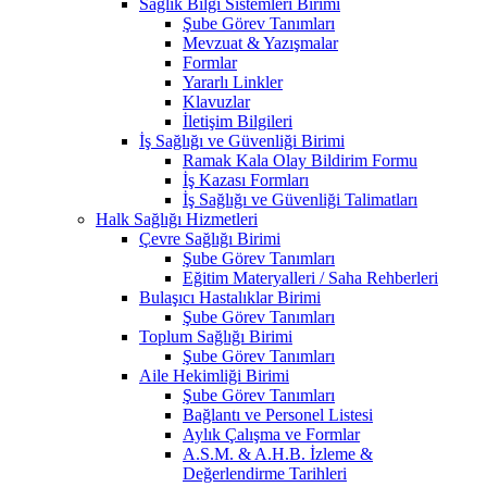
Sağlık Bilgi Sistemleri Birimi
Şube Görev Tanımları
Mevzuat & Yazışmalar
Formlar
Yararlı Linkler
Klavuzlar
İletişim Bilgileri
İş Sağlığı ve Güvenliği Birimi
Ramak Kala Olay Bildirim Formu
İş Kazası Formları
İş Sağlığı ve Güvenliği Talimatları
Halk Sağlığı Hizmetleri
Çevre Sağlığı Birimi
Şube Görev Tanımları
Eğitim Materyalleri / Saha Rehberleri
Bulaşıcı Hastalıklar Birimi
Şube Görev Tanımları
Toplum Sağlığı Birimi
Şube Görev Tanımları
Aile Hekimliği Birimi
Şube Görev Tanımları
Bağlantı ve Personel Listesi
Aylık Çalışma ve Formlar
A.S.M. & A.H.B. İzleme &
Değerlendirme Tarihleri