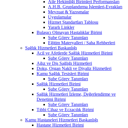
Aile Hekimliği Birimleri Performansları
A.H.B. Gruplandırma İşlemleri-Evrakları
Mevzuat & Yazışmalar
Uygulamalar
Hizmet Standartları Tablosu
Yararlı Linkler
Bulaşıcı Olmayan Hastalıklar Birimi
Şube Görev Tanımları
Eğitim Materyalleri / Saha Rehberleri
Sağlık Hizmetleri Başkanlığı
Acil ve Afetlerde Sağlık Hizmetleri Birimi
Şube Görev Tanımları
Ağız ve Diş Sağlığı Hizmetleri
Doku, Organ Nakli ve Diyaliz Hizmetleri
Kamu Sağlık Tesisleri Birimi
Şube Görev Tanımları
Sağlık Hizmetleri Birimi
Şube Görev Tanımları
Sağlık Hizmetleri İzleme, Değerlendirme ve
Denetimi Birimi
Şube Görev Tanımları
Tıbbi Cihaz ve Eczacılık Birimi
Şube Görev Tanımları
Kamu Hastaneleri Hizmetleri Başkanlığı
Hastane Hizmetleri Birimi