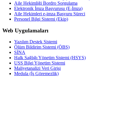
Aile Hekimliği Bordro Sorgulama
Elektronik İmza Başvurusu (E-İmza)
Aile Hekimleri e-imza Başvuru Süreci
Personel Bilgi Sistemi (Ekip)
Web Uygulamaları
Yazılım Destek Sistemi
Ölüm Bildirim Sistemi (ÖBS)
SİNA
Halk Sağlığı Yönetim Sistemi (HSYS)
USS Bilgi Yönetim Sistemi
Maliyetanalizi Veri Girişi
Medula (İş Göremezlik)