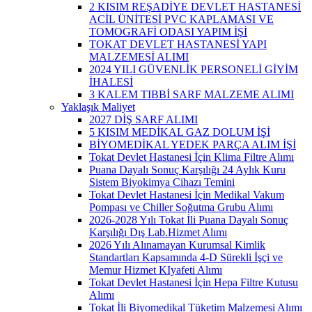
2 KISIM REŞADİYE DEVLET HASTANESİ
ACİL ÜNİTESİ PVC KAPLAMASI VE
TOMOGRAFİ ODASI YAPIM İŞİ
TOKAT DEVLET HASTANESİ YAPI
MALZEMESİ ALIMI
2024 YILI GÜVENLİK PERSONELİ GİYİM
İHALESİ
3 KALEM TIBBİ SARF MALZEME ALIMI
Yaklaşık Maliyet
2027 DİŞ SARF ALIMI
5 KISIM MEDİKAL GAZ DOLUM İŞİ
BİYOMEDİKAL YEDEK PARÇA ALIM İŞİ
Tokat Devlet Hastanesi İçin Klima Filtre Alımı
Puana Dayalı Sonuç Karşılığı 24 Aylık Kuru
Sistem Biyokimya Cihazı Temini
Tokat Devlet Hastanesi İçin Medikal Vakum
Pompası ve Chiller Soğutma Grubu Alımı
2026-2028 Yılı Tokat İli Puana Dayalı Sonuç
Karşılığı Dış Lab.Hizmet Alımı
2026 Yılı Alınamayan Kurumsal Kimlik
Standartları Kapsamında 4-D Sürekli İşçi ve
Memur Hizmet KIyafeti Alımı
Tokat Devlet Hastanesi İçin Hepa Filtre Kutusu
Alımı
Tokat İli Biyomedikal Tüketim Malzemesi Alımı