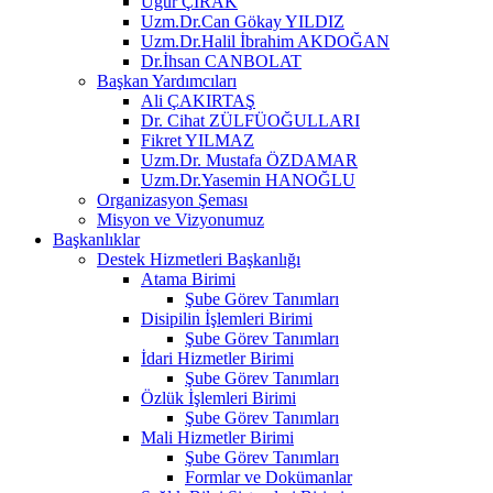
Uğur ÇIRAK
Uzm.Dr.Can Gökay YILDIZ
Uzm.Dr.Halil İbrahim AKDOĞAN
Dr.İhsan CANBOLAT
Başkan Yardımcıları
Ali ÇAKIRTAŞ
Dr. Cihat ZÜLFÜOĞULLARI
Fikret YILMAZ
Uzm.Dr. Mustafa ÖZDAMAR
Uzm.Dr.Yasemin HANOĞLU
Organizasyon Şeması
Misyon ve Vizyonumuz
Başkanlıklar
Destek Hizmetleri Başkanlığı
Atama Birimi
Şube Görev Tanımları
Disipilin İşlemleri Birimi
Şube Görev Tanımları
İdari Hizmetler Birimi
Şube Görev Tanımları
Özlük İşlemleri Birimi
Şube Görev Tanımları
Mali Hizmetler Birimi
Şube Görev Tanımları
Formlar ve Dokümanlar