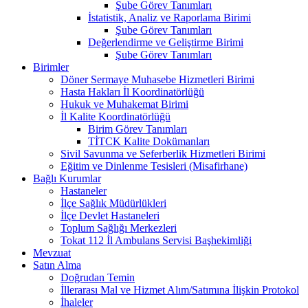
Şube Görev Tanımları
İstatistik, Analiz ve Raporlama Birimi
Şube Görev Tanımları
Değerlendirme ve Geliştirme Birimi
Şube Görev Tanımları
Birimler
Döner Sermaye Muhasebe Hizmetleri Birimi
Hasta Hakları İl Koordinatörlüğü
Hukuk ve Muhakemat Birimi
İl Kalite Koordinatörlüğü
Birim Görev Tanımları
TİTCK Kalite Dokümanları
Sivil Savunma ve Seferberlik Hizmetleri Birimi
Eğitim ve Dinlenme Tesisleri (Misafirhane)
Bağlı Kurumlar
Hastaneler
İlçe Sağlık Müdürlükleri
İlçe Devlet Hastaneleri
Toplum Sağlığı Merkezleri
Tokat 112 İl Ambulans Servisi Başhekimliği
Mevzuat
Satın Alma
Doğrudan Temin
İllerarası Mal ve Hizmet Alım/Satımına İlişkin Protokol
İhaleler