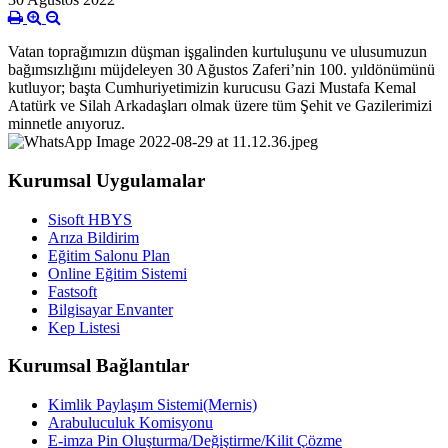
Vatan toprağımızın düşman işgalinden kurtuluşunu ve ulusumuzun
bağımsızlığını müjdeleyen 30 Ağustos Zaferi’nin 100. yıldönümünü
kutluyor; başta Cumhuriyetimizin kurucusu Gazi Mustafa Kemal
Atatürk ve Silah Arkadaşları olmak üzere tüm Şehit ve Gazilerimizi
minnetle anıyoruz.
Kurumsal Uygulamalar
Sisoft HBYS
Arıza Bildirim
Eğitim Salonu Plan
Online Eğitim Sistemi
Fastsoft
Bilgisayar Envanter
Kep Listesi
Kurumsal Bağlantılar
Kimlik Paylaşım Sistemi(Mernis)
Arabuluculuk Komisyonu
E-imza Pin Oluşturma/Değiştirme/Kilit Çözme