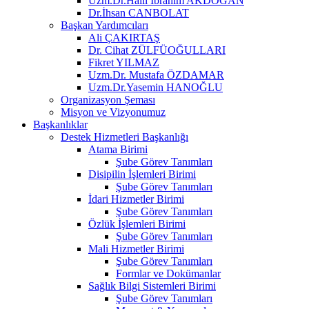
Uzm.Dr.Halil İbrahim AKDOĞAN
Dr.İhsan CANBOLAT
Başkan Yardımcıları
Ali ÇAKIRTAŞ
Dr. Cihat ZÜLFÜOĞULLARI
Fikret YILMAZ
Uzm.Dr. Mustafa ÖZDAMAR
Uzm.Dr.Yasemin HANOĞLU
Organizasyon Şeması
Misyon ve Vizyonumuz
Başkanlıklar
Destek Hizmetleri Başkanlığı
Atama Birimi
Şube Görev Tanımları
Disipilin İşlemleri Birimi
Şube Görev Tanımları
İdari Hizmetler Birimi
Şube Görev Tanımları
Özlük İşlemleri Birimi
Şube Görev Tanımları
Mali Hizmetler Birimi
Şube Görev Tanımları
Formlar ve Dokümanlar
Sağlık Bilgi Sistemleri Birimi
Şube Görev Tanımları