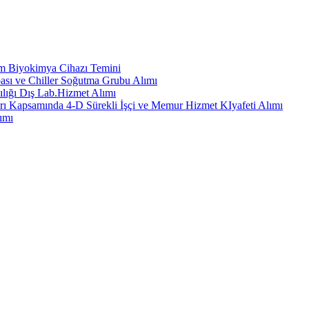
em Biyokimya Cihazı Temini
ası ve Chiller Soğutma Grubu Alımı
ılığı Dış Lab.Hizmet Alımı
rı Kapsamında 4-D Sürekli İşçi ve Memur Hizmet KIyafeti Alımı
ımı