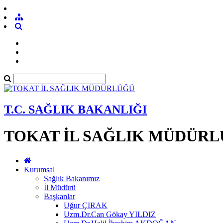
T.C. SAĞLIK BAKANLIĞI
TOKAT İL SAĞLIK MÜDÜR
Kurumsal
Sağlık Bakanımız
İl Müdürü
Başkanlar
Uğur ÇIRAK
Uzm.Dr.Can Gökay YILDIZ