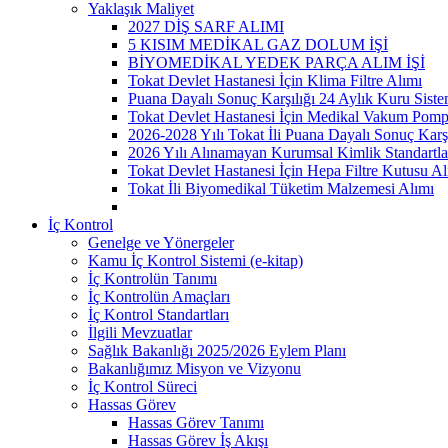
Yaklaşık Maliyet
2027 DİŞ SARF ALIMI
5 KISIM MEDİKAL GAZ DOLUM İŞİ
BİYOMEDİKAL YEDEK PARÇA ALIM İŞİ
Tokat Devlet Hastanesi İçin Klima Filtre Alımı
Puana Dayalı Sonuç Karşılığı 24 Aylık Kuru Sist
Tokat Devlet Hastanesi İçin Medikal Vakum Pomp
2026-2028 Yılı Tokat İli Puana Dayalı Sonuç Karş
2026 Yılı Alınamayan Kurumsal Kimlik Standartla
Tokat Devlet Hastanesi İçin Hepa Filtre Kutusu Al
Tokat İli Biyomedikal Tüketim Malzemesi Alımı
İç Kontrol
Genelge ve Yönergeler
Kamu İç Kontrol Sistemi (e-kitap)
İç Kontrolün Tanımı
İç Kontrolün Amaçları
İç Kontrol Standartları
İlgili Mevzuatlar
Sağlık Bakanlığı 2025/2026 Eylem Planı
Bakanlığımız Misyon ve Vizyonu
İç Kontrol Süreci
Hassas Görev
Hassas Görev Tanımı
Hassas Görev İş Akışı