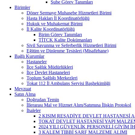
Şube Görev Tanımları
Birimler
Döner Sermaye Muhasebe Hizmetleri Birimi
Hasta Hakları İl Koordinatörlüğü
Hukuk ve Muhakemat Birimi
İl Kalite Koordinatörlüğü
Birim Görev Tanımları
TİTCK Kalite Dokümanları
Sivil Savunma ve Seferberlik Hizmetleri Birimi
Eğitim ve Dinlenme Tesisleri (Misafirhane)
Bağlı Kurumlar
Hastaneler
İlçe Sağlık Müdürlükleri
İlçe Devlet Hastaneleri
Toplum Sağlığı Merkezleri
Tokat 112 İl Ambulans Servisi Başhekimliği
Mevzuat
Satın Alma
Doğrudan Temin
İllerarası Mal ve Hizmet Alım/Satımına İlişkin Protokol
İhaleler
2 KISIM REŞADİYE DEVLET HASTANESİ A
TOKAT DEVLET HASTANESİ YAPI MALZEM
2024 YILI GÜVENLİK PERSONELİ GİYİM İ
3 KALEM TIBBİ SARF MALZEME ALIMI