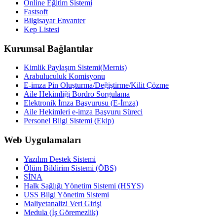
Online Eğitim Sistemi
Fastsoft
Bilgisayar Envanter
Kep Listesi
Kurumsal Bağlantılar
Kimlik Paylaşım Sistemi(Mernis)
Arabuluculuk Komisyonu
E-imza Pin Oluşturma/Değiştirme/Kilit Çözme
Aile Hekimliği Bordro Sorgulama
Elektronik İmza Başvurusu (E-İmza)
Aile Hekimleri e-imza Başvuru Süreci
Personel Bilgi Sistemi (Ekip)
Web Uygulamaları
Yazılım Destek Sistemi
Ölüm Bildirim Sistemi (ÖBS)
SİNA
Halk Sağlığı Yönetim Sistemi (HSYS)
USS Bilgi Yönetim Sistemi
Maliyetanalizi Veri Girişi
Medula (İş Göremezlik)