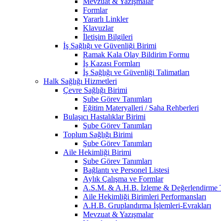
Mevzuat & Yazışmalar
Formlar
Yararlı Linkler
Klavuzlar
İletişim Bilgileri
İş Sağlığı ve Güvenliği Birimi
Ramak Kala Olay Bildirim Formu
İş Kazası Formları
İş Sağlığı ve Güvenliği Talimatları
Halk Sağlığı Hizmetleri
Çevre Sağlığı Birimi
Şube Görev Tanımları
Eğitim Materyalleri / Saha Rehberleri
Bulaşıcı Hastalıklar Birimi
Şube Görev Tanımları
Toplum Sağlığı Birimi
Şube Görev Tanımları
Aile Hekimliği Birimi
Şube Görev Tanımları
Bağlantı ve Personel Listesi
Aylık Çalışma ve Formlar
A.S.M. & A.H.B. İzleme & Değerlendirme T
Aile Hekimliği Birimleri Performansları
A.H.B. Gruplandırma İşlemleri-Evrakları
Mevzuat & Yazışmalar