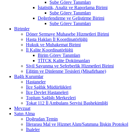
Şube Görev Tanımları
İstatistik, Analiz ve Raporlama Birimi
Şube Görev Tanımları
Değerlendirme ve Geliştirme Birimi
Şube Görev Tanımları
Birimler
Döner Sermaye Muhasebe Hizmetleri Birimi
Hasta Hakları İl Koordinatörlüğü
Hukuk ve Muhakemat Birimi
İl Kalite Koordinatörlüğü
Birim Görev Tanımları
TİTCK Kalite Dokümanları
Sivil Savunma ve Seferberlik Hizmetleri Birimi
Eğitim ve Dinlenme Tesisleri (Misafirhane)
Bağlı Kurumlar
Hastaneler
İlçe Sağlık Müdürlükleri
İlçe Devlet Hastaneleri
Toplum Sağlığı Merkezleri
Tokat 112 İl Ambulans Servisi Başhekimliği
Mevzuat
Satın Alma
Doğrudan Temin
İllerarası Mal ve Hizmet Alım/Satımına İlişkin Protokol
İhaleler