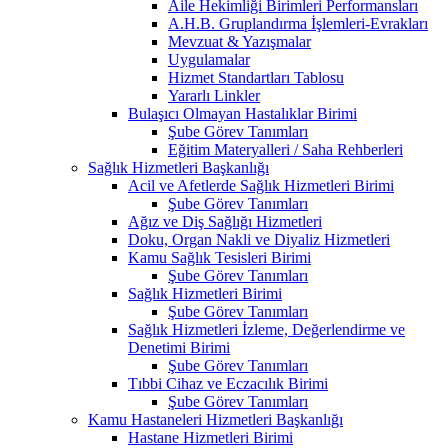
Aile Hekimliği Birimleri Performansları
A.H.B. Gruplandırma İşlemleri-Evrakları
Mevzuat & Yazışmalar
Uygulamalar
Hizmet Standartları Tablosu
Yararlı Linkler
Bulaşıcı Olmayan Hastalıklar Birimi
Şube Görev Tanımları
Eğitim Materyalleri / Saha Rehberleri
Sağlık Hizmetleri Başkanlığı
Acil ve Afetlerde Sağlık Hizmetleri Birimi
Şube Görev Tanımları
Ağız ve Diş Sağlığı Hizmetleri
Doku, Organ Nakli ve Diyaliz Hizmetleri
Kamu Sağlık Tesisleri Birimi
Şube Görev Tanımları
Sağlık Hizmetleri Birimi
Şube Görev Tanımları
Sağlık Hizmetleri İzleme, Değerlendirme ve
Denetimi Birimi
Şube Görev Tanımları
Tıbbi Cihaz ve Eczacılık Birimi
Şube Görev Tanımları
Kamu Hastaneleri Hizmetleri Başkanlığı
Hastane Hizmetleri Birimi