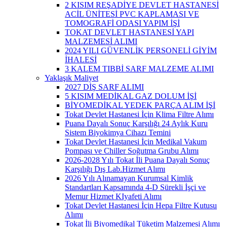
2 KISIM REŞADİYE DEVLET HASTANESİ
ACİL ÜNİTESİ PVC KAPLAMASI VE
TOMOGRAFİ ODASI YAPIM İŞİ
TOKAT DEVLET HASTANESİ YAPI
MALZEMESİ ALIMI
2024 YILI GÜVENLİK PERSONELİ GİYİM
İHALESİ
3 KALEM TIBBİ SARF MALZEME ALIMI
Yaklaşık Maliyet
2027 DİŞ SARF ALIMI
5 KISIM MEDİKAL GAZ DOLUM İŞİ
BİYOMEDİKAL YEDEK PARÇA ALIM İŞİ
Tokat Devlet Hastanesi İçin Klima Filtre Alımı
Puana Dayalı Sonuç Karşılığı 24 Aylık Kuru
Sistem Biyokimya Cihazı Temini
Tokat Devlet Hastanesi İçin Medikal Vakum
Pompası ve Chiller Soğutma Grubu Alımı
2026-2028 Yılı Tokat İli Puana Dayalı Sonuç
Karşılığı Dış Lab.Hizmet Alımı
2026 Yılı Alınamayan Kurumsal Kimlik
Standartları Kapsamında 4-D Sürekli İşçi ve
Memur Hizmet KIyafeti Alımı
Tokat Devlet Hastanesi İçin Hepa Filtre Kutusu
Alımı
Tokat İli Biyomedikal Tüketim Malzemesi Alımı