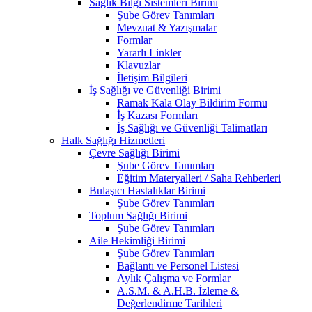
Sağlık Bilgi Sistemleri Birimi
Şube Görev Tanımları
Mevzuat & Yazışmalar
Formlar
Yararlı Linkler
Klavuzlar
İletişim Bilgileri
İş Sağlığı ve Güvenliği Birimi
Ramak Kala Olay Bildirim Formu
İş Kazası Formları
İş Sağlığı ve Güvenliği Talimatları
Halk Sağlığı Hizmetleri
Çevre Sağlığı Birimi
Şube Görev Tanımları
Eğitim Materyalleri / Saha Rehberleri
Bulaşıcı Hastalıklar Birimi
Şube Görev Tanımları
Toplum Sağlığı Birimi
Şube Görev Tanımları
Aile Hekimliği Birimi
Şube Görev Tanımları
Bağlantı ve Personel Listesi
Aylık Çalışma ve Formlar
A.S.M. & A.H.B. İzleme &
Değerlendirme Tarihleri