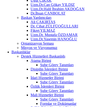
Uğur ÇIRAK
Uzm.Dr.Can Gökay YILDIZ
Uzm.Dr.Halil İbrahim AKDOĞAN
Dr.İhsan CANBOLAT
Başkan Yardımcıları
Ali ÇAKIRTAŞ
Dr. Cihat ZÜLFÜOĞULLARI
Fikret YILMAZ
Uzm.Dr. Mustafa ÖZDAMAR
Uzm.Dr.Yasemin HANOĞLU
Organizasyon Şeması
Misyon ve Vizyonumuz
Başkanlıklar
Destek Hizmetleri Başkanlığı
Atama Birimi
Şube Görev Tanımları
Disipilin İşlemleri Birimi
Şube Görev Tanımları
İdari Hizmetler Birimi
Şube Görev Tanımları
Özlük İşlemleri Birimi
Şube Görev Tanımları
Mali Hizmetler Birimi
Şube Görev Tanımları
Formlar ve Dokümanlar