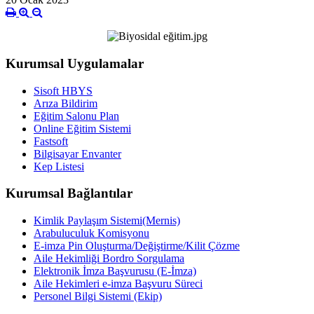
Kurumsal Uygulamalar
Sisoft HBYS
Arıza Bildirim
Eğitim Salonu Plan
Online Eğitim Sistemi
Fastsoft
Bilgisayar Envanter
Kep Listesi
Kurumsal Bağlantılar
Kimlik Paylaşım Sistemi(Mernis)
Arabuluculuk Komisyonu
E-imza Pin Oluşturma/Değiştirme/Kilit Çözme
Aile Hekimliği Bordro Sorgulama
Elektronik İmza Başvurusu (E-İmza)
Aile Hekimleri e-imza Başvuru Süreci
Personel Bilgi Sistemi (Ekip)