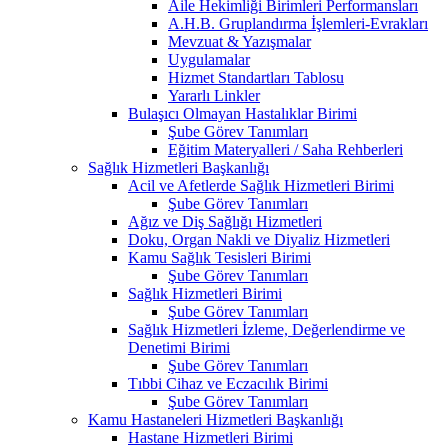
Aile Hekimliği Birimleri Performansları
A.H.B. Gruplandırma İşlemleri-Evrakları
Mevzuat & Yazışmalar
Uygulamalar
Hizmet Standartları Tablosu
Yararlı Linkler
Bulaşıcı Olmayan Hastalıklar Birimi
Şube Görev Tanımları
Eğitim Materyalleri / Saha Rehberleri
Sağlık Hizmetleri Başkanlığı
Acil ve Afetlerde Sağlık Hizmetleri Birimi
Şube Görev Tanımları
Ağız ve Diş Sağlığı Hizmetleri
Doku, Organ Nakli ve Diyaliz Hizmetleri
Kamu Sağlık Tesisleri Birimi
Şube Görev Tanımları
Sağlık Hizmetleri Birimi
Şube Görev Tanımları
Sağlık Hizmetleri İzleme, Değerlendirme ve
Denetimi Birimi
Şube Görev Tanımları
Tıbbi Cihaz ve Eczacılık Birimi
Şube Görev Tanımları
Kamu Hastaneleri Hizmetleri Başkanlığı
Hastane Hizmetleri Birimi