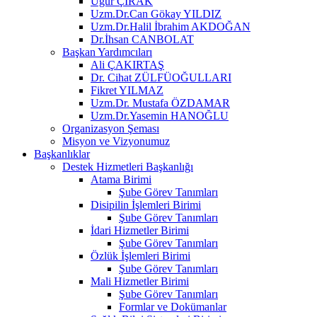
Uğur ÇIRAK
Uzm.Dr.Can Gökay YILDIZ
Uzm.Dr.Halil İbrahim AKDOĞAN
Dr.İhsan CANBOLAT
Başkan Yardımcıları
Ali ÇAKIRTAŞ
Dr. Cihat ZÜLFÜOĞULLARI
Fikret YILMAZ
Uzm.Dr. Mustafa ÖZDAMAR
Uzm.Dr.Yasemin HANOĞLU
Organizasyon Şeması
Misyon ve Vizyonumuz
Başkanlıklar
Destek Hizmetleri Başkanlığı
Atama Birimi
Şube Görev Tanımları
Disipilin İşlemleri Birimi
Şube Görev Tanımları
İdari Hizmetler Birimi
Şube Görev Tanımları
Özlük İşlemleri Birimi
Şube Görev Tanımları
Mali Hizmetler Birimi
Şube Görev Tanımları
Formlar ve Dokümanlar