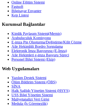
Online Eğitim Sistemi
Fastsoft
Bilgisayar Envanter
Kep Listesi
Kurumsal Bağlantılar
Kimlik Paylaşım Sistemi(Mernis)
Arabuluculuk Komisyonu
E-imza Pin Oluşturma/Değiştirme/Kilit Çözme
Aile Hekimliği Bordro Sorgulama
Elektronik İmza Başvurusu (E-İmza)
Aile Hekimleri e-imza Başvuru Süreci
Personel Bilgi Sistemi (Ekip)
Web Uygulamaları
Yazılım Destek Sistemi
Ölüm Bildirim Sistemi (ÖBS)
SİNA
Halk Sağlığı Yönetim Sistemi (HSYS)
USS Bilgi Yönetim Sistemi
Maliyetanalizi Veri Girişi
Medula (İş Göremezlik)