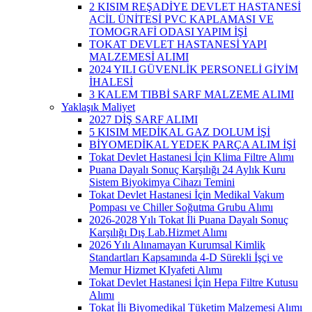
2 KISIM REŞADİYE DEVLET HASTANESİ
ACİL ÜNİTESİ PVC KAPLAMASI VE
TOMOGRAFİ ODASI YAPIM İŞİ
TOKAT DEVLET HASTANESİ YAPI
MALZEMESİ ALIMI
2024 YILI GÜVENLİK PERSONELİ GİYİM
İHALESİ
3 KALEM TIBBİ SARF MALZEME ALIMI
Yaklaşık Maliyet
2027 DİŞ SARF ALIMI
5 KISIM MEDİKAL GAZ DOLUM İŞİ
BİYOMEDİKAL YEDEK PARÇA ALIM İŞİ
Tokat Devlet Hastanesi İçin Klima Filtre Alımı
Puana Dayalı Sonuç Karşılığı 24 Aylık Kuru
Sistem Biyokimya Cihazı Temini
Tokat Devlet Hastanesi İçin Medikal Vakum
Pompası ve Chiller Soğutma Grubu Alımı
2026-2028 Yılı Tokat İli Puana Dayalı Sonuç
Karşılığı Dış Lab.Hizmet Alımı
2026 Yılı Alınamayan Kurumsal Kimlik
Standartları Kapsamında 4-D Sürekli İşçi ve
Memur Hizmet KIyafeti Alımı
Tokat Devlet Hastanesi İçin Hepa Filtre Kutusu
Alımı
Tokat İli Biyomedikal Tüketim Malzemesi Alımı