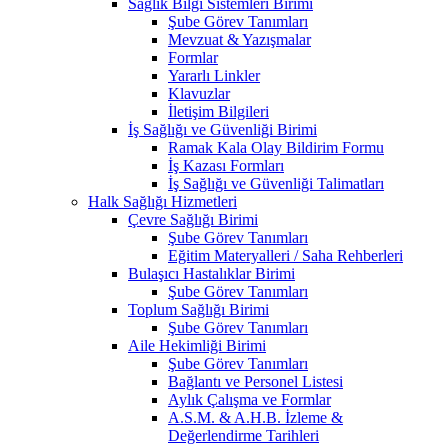
Sağlık Bilgi Sistemleri Birimi
Şube Görev Tanımları
Mevzuat & Yazışmalar
Formlar
Yararlı Linkler
Klavuzlar
İletişim Bilgileri
İş Sağlığı ve Güvenliği Birimi
Ramak Kala Olay Bildirim Formu
İş Kazası Formları
İş Sağlığı ve Güvenliği Talimatları
Halk Sağlığı Hizmetleri
Çevre Sağlığı Birimi
Şube Görev Tanımları
Eğitim Materyalleri / Saha Rehberleri
Bulaşıcı Hastalıklar Birimi
Şube Görev Tanımları
Toplum Sağlığı Birimi
Şube Görev Tanımları
Aile Hekimliği Birimi
Şube Görev Tanımları
Bağlantı ve Personel Listesi
Aylık Çalışma ve Formlar
A.S.M. & A.H.B. İzleme &
Değerlendirme Tarihleri