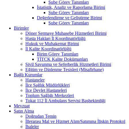
Şube Görev Tanımları
İstatistik, Analiz ve Raporlama Birimi
Şube Görev Tanımları
Değerlendirme ve Geliştirme Birimi
Şube Görev Tanımları
Birimler
Döner Sermaye Muhasebe Hizmetleri Birimi
Hasta Hakları İl Koordinatörlüğü
Hukuk ve Muhakemat Birimi
İl Kalite Koordinatörlüğü
Birim Görev Tanımları
TİTCK Kalite Dokümanları
Sivil Savunma ve Seferberlik Hizmetleri Birimi
Eğitim ve Dinlenme Tesisleri (Misafirhane)
Bağlı Kurumlar
Hastaneler
İlçe Sağlık Müdürlükleri
İlçe Devlet Hastaneleri
Toplum Sağlığı Merkezleri
Tokat 112 İl Ambulans Servisi Başhekimliği
Mevzuat
Satın Alma
Doğrudan Temin
İllerarası Mal ve Hizmet Alım/Satımına İlişkin Protokol
İhaleler